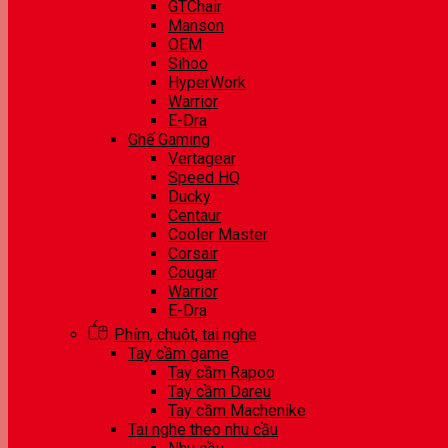
GTChair
Manson
OEM
Sihoo
HyperWork
Warrior
E-Dra
Ghế Gaming
Vertagear
Speed HQ
Ducky
Centaur
Cooler Master
Corsair
Cougar
Warrior
E-Dra
Phím, chuột, tai nghe
Tay cầm game
Tay cầm Rapoo
Tay cầm Dareu
Tay cầm Machenike
Tai nghe theo nhu cầu