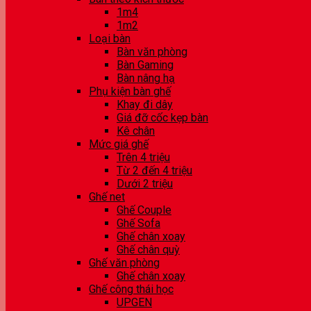
1m4
1m2
Loại bàn
Bàn văn phòng
Bàn Gaming
Bàn nâng hạ
Phụ kiện bàn ghế
Khay đi dây
Giá đỡ cốc kẹp bàn
Kê chân
Mức giá ghế
Trên 4 triệu
Từ 2 đến 4 triệu
Dưới 2 triệu
Ghế net
Ghế Couple
Ghế Sofa
Ghế chân xoay
Ghế chân quỳ
Ghế văn phòng
Ghế chân xoay
Ghế công thái học
UPGEN