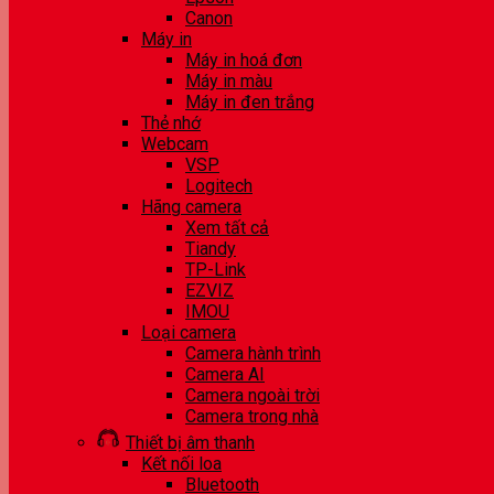
Canon
Máy in
Máy in hoá đơn
Máy in màu
Máy in đen trắng
Thẻ nhớ
Webcam
VSP
Logitech
Hãng camera
Xem tất cả
Tiandy
TP-Link
EZVIZ
IMOU
Loại camera
Camera hành trình
Camera AI
Camera ngoài trời
Camera trong nhà
Thiết bị âm thanh
Kết nối loa
Bluetooth