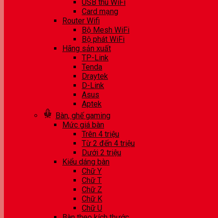
USB thu WiFi
Card mạng
Router Wifi
Bộ Mesh WiFi
Bộ phát WiFi
Hãng sản xuất
TP-Link
Tenda
Draytek
D-Link
Asus
Aptek
Bàn, ghế gaming
Mức giá bàn
Trên 4 triệu
Từ 2 đến 4 triệu
Dưới 2 triệu
Kiểu dáng bàn
Chữ Y
Chữ T
Chữ Z
Chữ K
Chữ U
Bàn theo kích thước