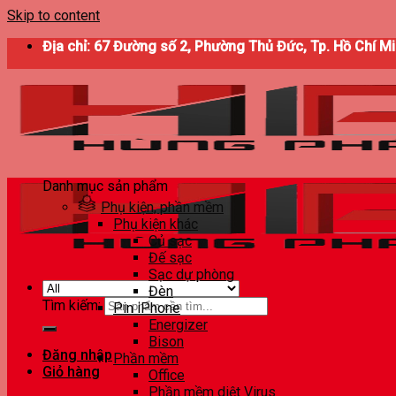
Skip to content
Địa chỉ: 67 Đường số 2, Phường Thủ Đức, Tp. Hồ Chí M
Danh mục sản phẩm
Phụ kiện, phần mềm
Phụ kiện khác
Củ sạc
Đế sạc
Sạc dự phòng
Đèn
Tìm kiếm:
Pin iPhone
Energizer
Bison
Đăng nhập
Phần mềm
Giỏ hàng
Office
Phần mềm diệt Virus