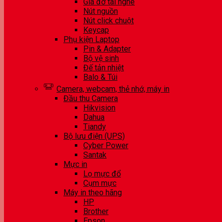
Giá đỡ tai nghe
Nút nguồn
Nút click chuột
Keycap
Phụ kiện Laptop
Pin & Adapter
Bộ vệ sinh
Đế tản nhiệt
Balo & Túi
Camera, webcam, thẻ nhớ, máy in
Đầu thu Camera
Hikvision
Dahua
Tiandy
Bộ lưu điện (UPS)
Cyber Power
Santak
Mực in
Lọ mực đổ
Cụm mực
Máy in theo hãng
HP
Brother
Epson