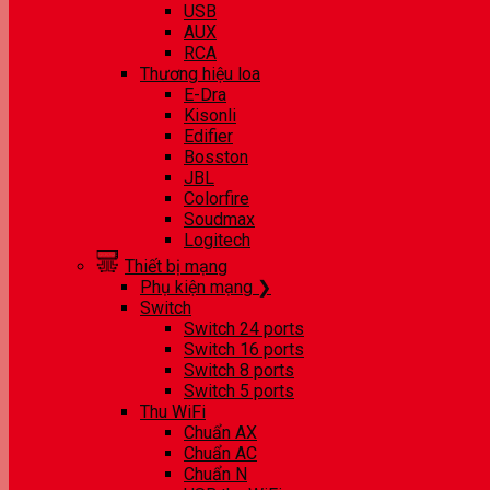
USB
AUX
RCA
Thương hiệu loa
E-Dra
Kisonli
Edifier
Bosston
JBL
Colorfire
Soudmax
Logitech
Thiết bị mạng
Phụ kiện mạng ❯
Switch
Switch 24 ports
Switch 16 ports
Switch 8 ports
Switch 5 ports
Thu WiFi
Chuẩn AX
Chuẩn AC
Chuẩn N