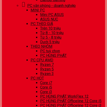
PC văn phòng - doanh nghiệp
MINI PC
Mini PC ASUS
ASUS NUC
PC THEO GIÁ
Trên 10 triệu
Từ 8 - 10 triệu
Từ 5 - 8 triệu
Dưới 5 triệu
THEO NHÓM
PC tuỳ chọn
PC HÙNG PHÁT
PC CPU AMD
Ryzen 7
Ryzen 5
Ryzen 3
PC HOT
Core i7
Core i5
Core i3
PC HÙNG PHÁT WorkFlex 12
PC HÙNG PHÁT Officeline 12 Core i5
PC HÙNG PHÁT Officeline 12 Core i3