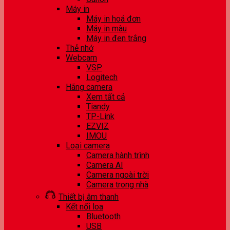
Máy in
Máy in hoá đơn
Máy in màu
Máy in đen trắng
Thẻ nhớ
Webcam
VSP
Logitech
Hãng camera
Xem tất cả
Tiandy
TP-Link
EZVIZ
IMOU
Loại camera
Camera hành trình
Camera AI
Camera ngoài trời
Camera trong nhà
Thiết bị âm thanh
Kết nối loa
Bluetooth
USB