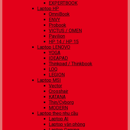
EXPERTBOOK
Laptop HP
OmniBook
ENVY
Probook
VICTUS / OMEN
Pavilion
HP 14 / HP 15
Laptop LENOVO
YOGA
IDEAPAD
Thinkpad / Thinkbook
LOQ
LEGION
Laptop MSI
Vector
Crosshair
KATANA
Thin/Cyborg
MODERN
Laptop theo nhu cầu
Laptop AI
Laptop văn phòng
Laptop Gaming