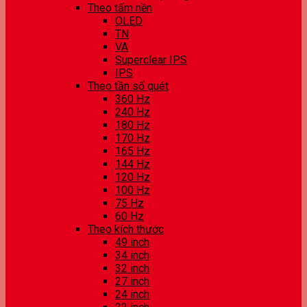
Theo tấm nền
OLED
TN
VA
Superclear IPS
IPS
Theo tần số quét
360 Hz
240 Hz
180 Hz
170 Hz
165 Hz
144 Hz
120 Hz
100 Hz
75 Hz
60 Hz
Theo kích thước
49 inch
34 inch
32 inch
27 inch
24 inch