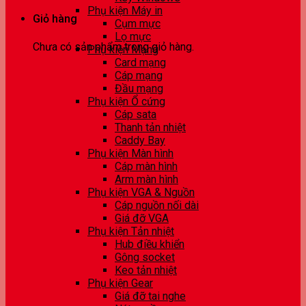
Phụ kiện Máy in
Giỏ hàng
Cụm mực
Lọ mực
Chưa có sản phẩm trong giỏ hàng.
Phụ kiện Mạng
Card mạng
Cáp mạng
Đầu mạng
Phụ kiện Ổ cứng
Cáp sata
Thanh tản nhiệt
Caddy Bay
Phụ kiện Màn hình
Cáp màn hình
Arm màn hình
Phụ kiện VGA & Nguồn
Cáp nguồn nối dài
Giá đỡ VGA
Phụ kiện Tản nhiệt
Hub điều khiển
Gông socket
Keo tản nhiệt
Phụ kiện Gear
Giá đỡ tai nghe