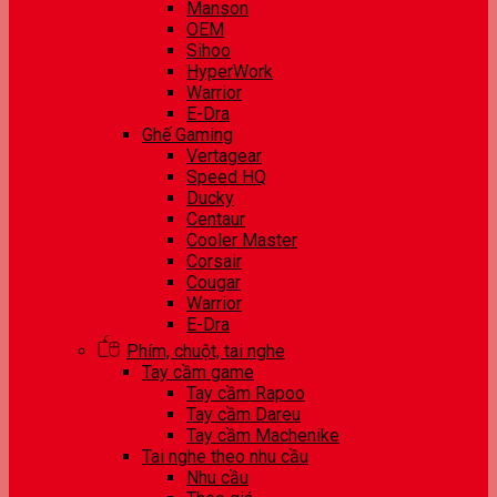
Manson
OEM
Sihoo
HyperWork
Warrior
E-Dra
Ghế Gaming
Vertagear
Speed HQ
Ducky
Centaur
Cooler Master
Corsair
Cougar
Warrior
E-Dra
Phím, chuột, tai nghe
Tay cầm game
Tay cầm Rapoo
Tay cầm Dareu
Tay cầm Machenike
Tai nghe theo nhu cầu
Nhu cầu