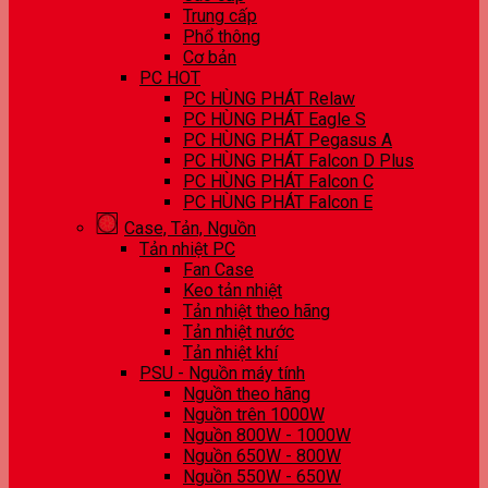
Trung cấp
Phổ thông
Cơ bản
PC HOT
PC HÙNG PHÁT Relaw
PC HÙNG PHÁT Eagle S
PC HÙNG PHÁT Pegasus A
PC HÙNG PHÁT Falcon D Plus
PC HÙNG PHÁT Falcon C
PC HÙNG PHÁT Falcon E
Case, Tản, Nguồn
Tản nhiệt PC
Fan Case
Keo tản nhiệt
Tản nhiệt theo hãng
Tản nhiệt nước
Tản nhiệt khí
PSU - Nguồn máy tính
Nguồn theo hãng
Nguồn trên 1000W
Nguồn 800W - 1000W
Nguồn 650W - 800W
Nguồn 550W - 650W