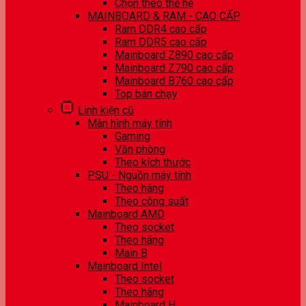
Chọn theo thế hệ
MAINBOARD & RAM - CAO CẤP
Ram DDR4 cao cấp
Ram DDR5 cao cấp
Mainboard Z890 cao cấp
Mainboard Z790 cao cấp
Mainboard B760 cao cấp
Top bán chạy
Linh kiện cũ
Màn hình máy tính
Gaming
Văn phòng
Theo kích thước
PSU - Nguồn máy tính
Theo hãng
Theo công suất
Mainboard AMD
Theo socket
Theo hãng
Main B
Mainboard Intel
Theo socket
Theo hãng
Mainboard H