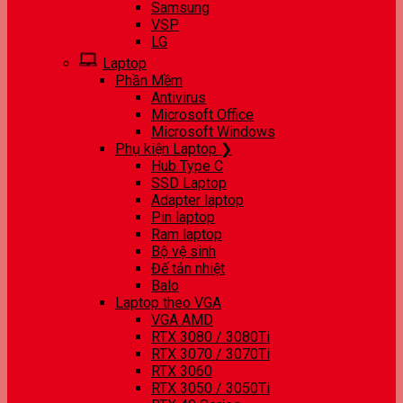
Samsung
VSP
LG
Laptop
Phần Mềm
Antivirus
Microsoft Office
Microsoft Windows
Phụ kiện Laptop ❯
Hub Type C
SSD Laptop
Adapter laptop
Pin laptop
Ram laptop
Bộ vệ sinh
Đế tản nhiệt
Balo
Laptop theo VGA
VGA AMD
RTX 3080 / 3080Ti
RTX 3070 / 3070Ti
RTX 3060
RTX 3050 / 3050Ti