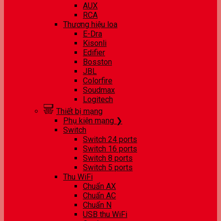
AUX
RCA
Thương hiệu loa
E-Dra
Kisonli
Edifier
Bosston
JBL
Colorfire
Soudmax
Logitech
Thiết bị mạng
Phụ kiện mạng ❯
Switch
Switch 24 ports
Switch 16 ports
Switch 8 ports
Switch 5 ports
Thu WiFi
Chuẩn AX
Chuẩn AC
Chuẩn N
USB thu WiFi