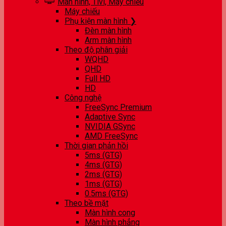
Màn hình, Tivi, Máy chiếu
Máy chiếu
Phụ kiện màn hình ❯
Đèn màn hình
Arm màn hình
Theo độ phân giải
WQHD
QHD
Full HD
HD
Công nghệ
FreeSync Premium
Adaptive Sync
NVIDIA GSync
AMD FreeSync
Thời gian phản hồi
5ms (GTG)
4ms (GTG)
2ms (GTG)
1ms (GTG)
0.5ms (GTG)
Theo bề mặt
Màn hình cong
Màn hình phẳng