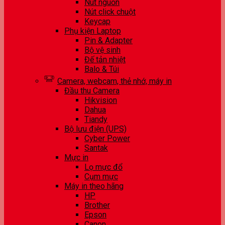
Nút nguồn
Nút click chuột
Keycap
Phụ kiện Laptop
Pin & Adapter
Bộ vệ sinh
Đế tản nhiệt
Balo & Túi
Camera, webcam, thẻ nhớ, máy in
Đầu thu Camera
Hikvision
Dahua
Tiandy
Bộ lưu điện (UPS)
Cyber Power
Santak
Mực in
Lọ mực đổ
Cụm mực
Máy in theo hãng
HP
Brother
Epson
Canon