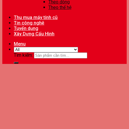
Theo dòng
Theo thế hệ
Thu mua máy tính cũ
Tin công nghệ
Tuyển dụng
Xây Dựng Cấu Hình
Menu
Tìm kiếm: