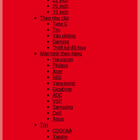
22 inch
20 inch
19 inch
Theo nhu cầu
Type C
Tivi
Văn phòng
Gaming
Thiết kế đồ hoạ
Màn hình theo hãng
Hikvision
Philips
Acer
MSI
Viewsonic
Gigabyte
AOC
VSP
Samsung
Dell
Asus
Tivi
COOCAA
Xiaomi