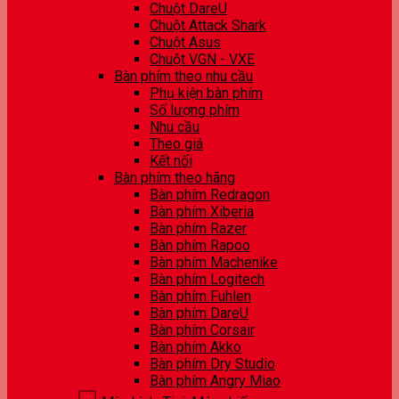
Chuột DareU
Chuột Attack Shark
Chuột Asus
Chuột VGN - VXE
Bàn phím theo nhu cầu
Phụ kiện bàn phím
Số lượng phím
Nhu cầu
Theo giá
Kết nối
Bàn phím theo hãng
Bàn phím Redragon
Bàn phím Xiberia
Bàn phím Razer
Bàn phím Rapoo
Bàn phím Machenike
Bàn phím Logitech
Bàn phím Fuhlen
Bàn phím DareU
Bàn phím Corsair
Bàn phím Akko
Bàn phím Dry Studio
Bàn phím Angry Miao