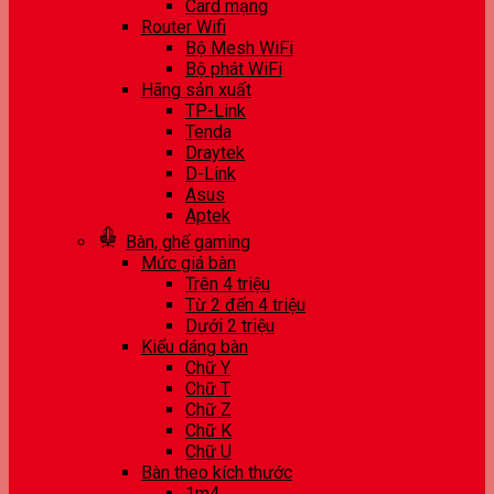
Card mạng
Router Wifi
Bộ Mesh WiFi
Bộ phát WiFi
Hãng sản xuất
TP-Link
Tenda
Draytek
D-Link
Asus
Aptek
Bàn, ghế gaming
Mức giá bàn
Trên 4 triệu
Từ 2 đến 4 triệu
Dưới 2 triệu
Kiểu dáng bàn
Chữ Y
Chữ T
Chữ Z
Chữ K
Chữ U
Bàn theo kích thước
1m4