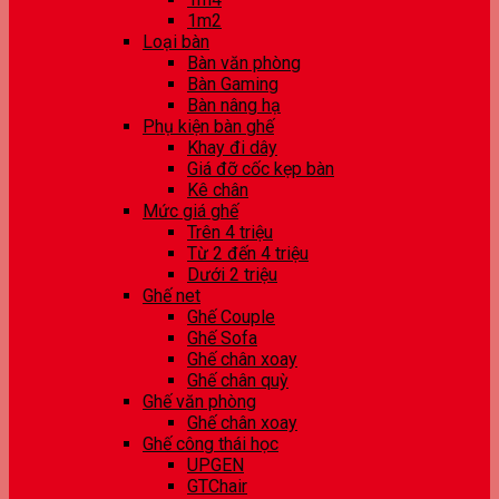
1m2
Loại bàn
Bàn văn phòng
Bàn Gaming
Bàn nâng hạ
Phụ kiện bàn ghế
Khay đi dây
Giá đỡ cốc kẹp bàn
Kê chân
Mức giá ghế
Trên 4 triệu
Từ 2 đến 4 triệu
Dưới 2 triệu
Ghế net
Ghế Couple
Ghế Sofa
Ghế chân xoay
Ghế chân quỳ
Ghế văn phòng
Ghế chân xoay
Ghế công thái học
UPGEN
GTChair