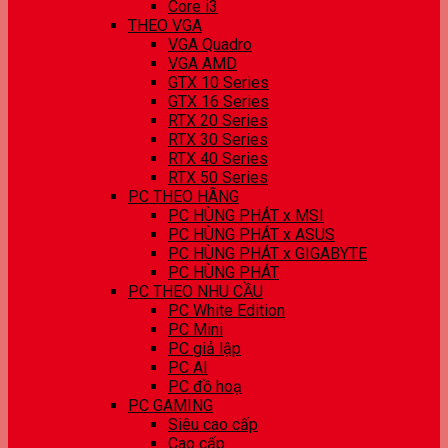
Core i3
THEO VGA
VGA Quadro
VGA AMD
GTX 10 Series
GTX 16 Series
RTX 20 Series
RTX 30 Series
RTX 40 Series
RTX 50 Series
PC THEO HÃNG
PC HÙNG PHÁT x MSI
PC HÙNG PHÁT x ASUS
PC HÙNG PHÁT x GIGABYTE
PC HÙNG PHÁT
PC THEO NHU CẦU
PC White Edition
PC Mini
PC giả lập
PC AI
PC đồ hoạ
PC GAMING
Siêu cao cấp
Cao cấp