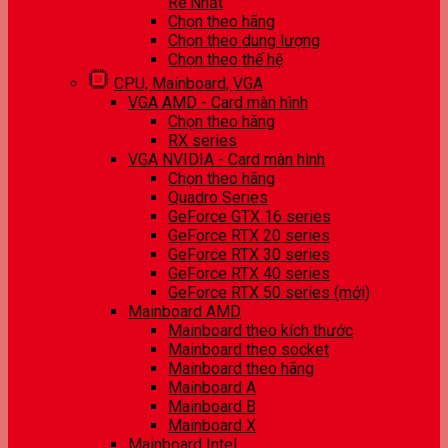
Rẻ Nhất
Chọn theo hãng
Chọn theo dung lượng
Chọn theo thế hệ
CPU, Mainboard, VGA
VGA AMD - Card màn hình
Chọn theo hãng
RX series
VGA NVIDIA - Card màn hình
Chọn theo hãng
Quadro Series
GeForce GTX 16 series
GeForce RTX 20 series
GeForce RTX 30 series
GeForce RTX 40 series
GeForce RTX 50 series (mới)
Mainboard AMD
Mainboard theo kích thước
Mainboard theo socket
Mainboard theo hãng
Mainboard A
Mainboard B
Mainboard X
Mainboard Intel