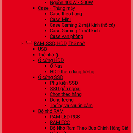
Nguồn 400W - 500W
Case - Thùng máy
Case theo hãng
Case Mini
Case Gaming 2 mặt kính (hồ cá)
Case Gaming 1 mặt kính
Case văn phòng
RAM, SSD, HDD, Thẻ nhớ
USB
Thẻ nhớ ❯
Ổ cứng HDD
Ổ Nas
HDD theo dung lượng
Ổ cứng SSD
Phụ kiện SSD
SSD gắn ngoài
Chọn theo hãng
Dung lượng
Thế hệ và chuẩn cắm
Bộ nhớ RAM
RAM LED RGB
RAM ECC
Bộ Nhớ Ram Theo Bus Chính Hãng Giá