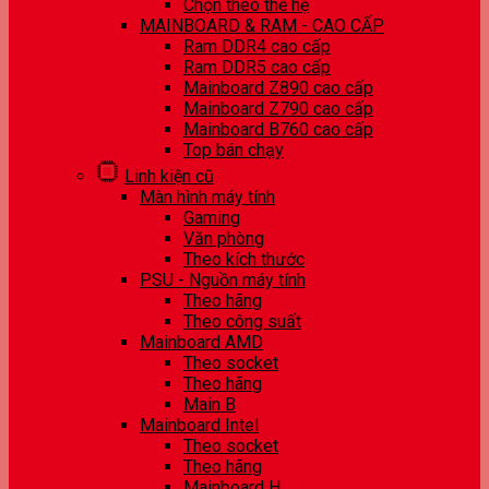
Chọn theo thế hệ
MAINBOARD & RAM - CAO CẤP
Ram DDR4 cao cấp
Ram DDR5 cao cấp
Mainboard Z890 cao cấp
Mainboard Z790 cao cấp
Mainboard B760 cao cấp
Top bán chạy
Linh kiện cũ
Màn hình máy tính
Gaming
Văn phòng
Theo kích thước
PSU - Nguồn máy tính
Theo hãng
Theo công suất
Mainboard AMD
Theo socket
Theo hãng
Main B
Mainboard Intel
Theo socket
Theo hãng
Mainboard H