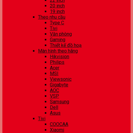
22 inch
20 inch
19 inch
Theo nhu cầu
Type C
Tivi
Văn phòng
Gaming
Thiết kế đồ hoạ
Màn hình theo hãng
Hikvision
Philips
Acer
MSI
Viewsonic
Gigabyte
AOC
VSP
Samsung
Dell
Asus
Tivi
COOCAA
Xiaomi