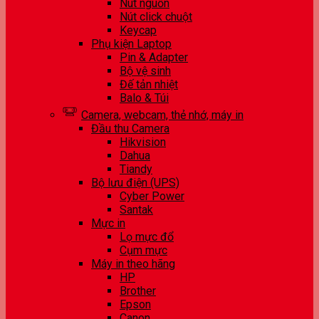
Nút nguồn
Nút click chuột
Keycap
Phụ kiện Laptop
Pin & Adapter
Bộ vệ sinh
Đế tản nhiệt
Balo & Túi
Camera, webcam, thẻ nhớ, máy in
Đầu thu Camera
Hikvision
Dahua
Tiandy
Bộ lưu điện (UPS)
Cyber Power
Santak
Mực in
Lọ mực đổ
Cụm mực
Máy in theo hãng
HP
Brother
Epson
Canon