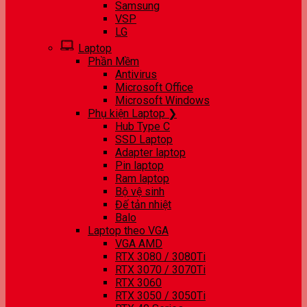
Samsung
VSP
LG
Laptop
Phần Mềm
Antivirus
Microsoft Office
Microsoft Windows
Phụ kiện Laptop ❯
Hub Type C
SSD Laptop
Adapter laptop
Pin laptop
Ram laptop
Bộ vệ sinh
Đế tản nhiệt
Balo
Laptop theo VGA
VGA AMD
RTX 3080 / 3080Ti
RTX 3070 / 3070Ti
RTX 3060
RTX 3050 / 3050Ti