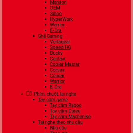
Manson
OEM
Sihoo
HyperWork
Warrior
E-Dra
Ghế Gaming
Vertagear
Speed HQ
Ducky
Centaur
Cooler Master
Corsair
Cougar
Warrior
E-Dra
Phím, chuột, tai nghe
Tay cầm game
Tay cầm Rapoo
Tay cầm Dareu
Tay cầm Machenike
Tai nghe theo nhu cầu
Nhu cầu