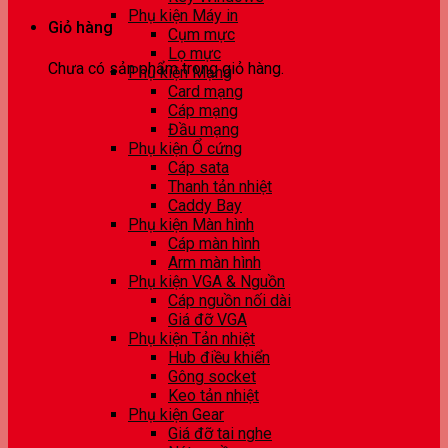
Phụ kiện Máy in
Giỏ hàng
Cụm mực
Lọ mực
Chưa có sản phẩm trong giỏ hàng.
Phụ kiện Mạng
Card mạng
Cáp mạng
Đầu mạng
Phụ kiện Ổ cứng
Cáp sata
Thanh tản nhiệt
Caddy Bay
Phụ kiện Màn hình
Cáp màn hình
Arm màn hình
Phụ kiện VGA & Nguồn
Cáp nguồn nối dài
Giá đỡ VGA
Phụ kiện Tản nhiệt
Hub điều khiển
Gông socket
Keo tản nhiệt
Phụ kiện Gear
Giá đỡ tai nghe