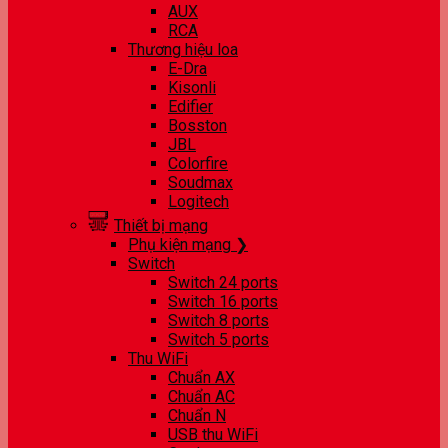
AUX
RCA
Thương hiệu loa
E-Dra
Kisonli
Edifier
Bosston
JBL
Colorfire
Soudmax
Logitech
Thiết bị mạng
Phụ kiện mạng ❯
Switch
Switch 24 ports
Switch 16 ports
Switch 8 ports
Switch 5 ports
Thu WiFi
Chuẩn AX
Chuẩn AC
Chuẩn N
USB thu WiFi