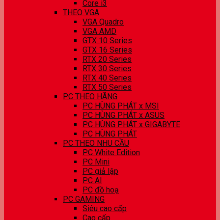
Core i3
THEO VGA
VGA Quadro
VGA AMD
GTX 10 Series
GTX 16 Series
RTX 20 Series
RTX 30 Series
RTX 40 Series
RTX 50 Series
PC THEO HÃNG
PC HÙNG PHÁT x MSI
PC HÙNG PHÁT x ASUS
PC HÙNG PHÁT x GIGABYTE
PC HÙNG PHÁT
PC THEO NHU CẦU
PC White Edition
PC Mini
PC giả lập
PC AI
PC đồ hoạ
PC GAMING
Siêu cao cấp
Cao cấp