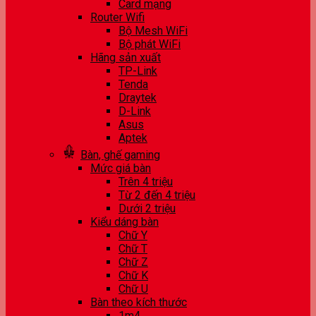
Card mạng
Router Wifi
Bộ Mesh WiFi
Bộ phát WiFi
Hãng sản xuất
TP-Link
Tenda
Draytek
D-Link
Asus
Aptek
Bàn, ghế gaming
Mức giá bàn
Trên 4 triệu
Từ 2 đến 4 triệu
Dưới 2 triệu
Kiểu dáng bàn
Chữ Y
Chữ T
Chữ Z
Chữ K
Chữ U
Bàn theo kích thước
1m4