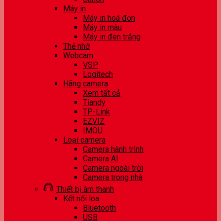
Máy in
Máy in hoá đơn
Máy in màu
Máy in đen trắng
Thẻ nhớ
Webcam
VSP
Logitech
Hãng camera
Xem tất cả
Tiandy
TP-Link
EZVIZ
IMOU
Loại camera
Camera hành trình
Camera AI
Camera ngoài trời
Camera trong nhà
Thiết bị âm thanh
Kết nối loa
Bluetooth
USB