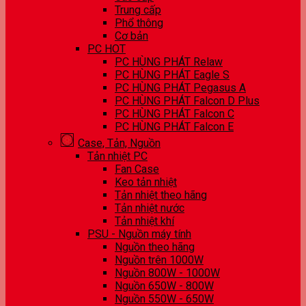
Trung cấp
Phổ thông
Cơ bản
PC HOT
PC HÙNG PHÁT Relaw
PC HÙNG PHÁT Eagle S
PC HÙNG PHÁT Pegasus A
PC HÙNG PHÁT Falcon D Plus
PC HÙNG PHÁT Falcon C
PC HÙNG PHÁT Falcon E
Case, Tản, Nguồn
Tản nhiệt PC
Fan Case
Keo tản nhiệt
Tản nhiệt theo hãng
Tản nhiệt nước
Tản nhiệt khí
PSU - Nguồn máy tính
Nguồn theo hãng
Nguồn trên 1000W
Nguồn 800W - 1000W
Nguồn 650W - 800W
Nguồn 550W - 650W