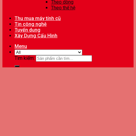
Theo dòng
Theo thế hệ
Thu mua máy tính cũ
Tin công nghệ
Tuyển dụng
Xây Dựng Cấu Hình
Menu
Tìm kiếm: