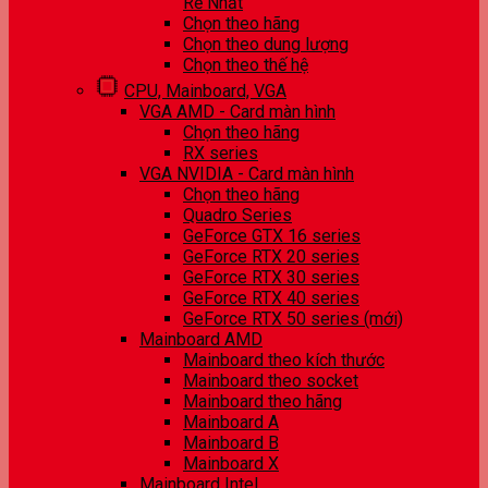
Rẻ Nhất
Chọn theo hãng
Chọn theo dung lượng
Chọn theo thế hệ
CPU, Mainboard, VGA
VGA AMD - Card màn hình
Chọn theo hãng
RX series
VGA NVIDIA - Card màn hình
Chọn theo hãng
Quadro Series
GeForce GTX 16 series
GeForce RTX 20 series
GeForce RTX 30 series
GeForce RTX 40 series
GeForce RTX 50 series (mới)
Mainboard AMD
Mainboard theo kích thước
Mainboard theo socket
Mainboard theo hãng
Mainboard A
Mainboard B
Mainboard X
Mainboard Intel