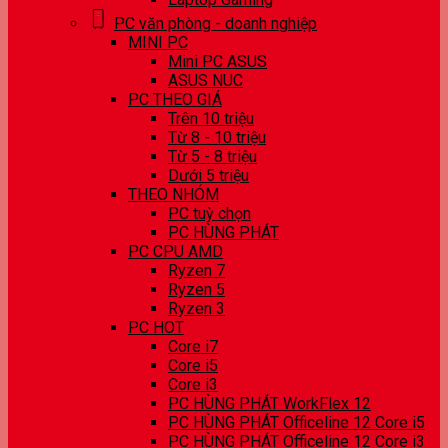
PC văn phòng - doanh nghiệp
MINI PC
Mini PC ASUS
ASUS NUC
PC THEO GIÁ
Trên 10 triệu
Từ 8 - 10 triệu
Từ 5 - 8 triệu
Dưới 5 triệu
THEO NHÓM
PC tuỳ chọn
PC HÙNG PHÁT
PC CPU AMD
Ryzen 7
Ryzen 5
Ryzen 3
PC HOT
Core i7
Core i5
Core i3
PC HÙNG PHÁT WorkFlex 12
PC HÙNG PHÁT Officeline 12 Core i5
PC HÙNG PHÁT Officeline 12 Core i3