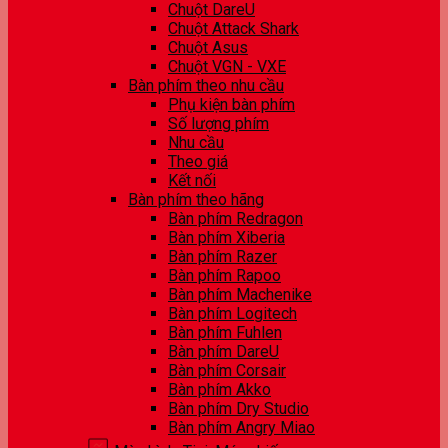
Chuột DareU
Chuột Attack Shark
Chuột Asus
Chuột VGN - VXE
Bàn phím theo nhu cầu
Phụ kiện bàn phím
Số lượng phím
Nhu cầu
Theo giá
Kết nối
Bàn phím theo hãng
Bàn phím Redragon
Bàn phím Xiberia
Bàn phím Razer
Bàn phím Rapoo
Bàn phím Machenike
Bàn phím Logitech
Bàn phím Fuhlen
Bàn phím DareU
Bàn phím Corsair
Bàn phím Akko
Bàn phím Dry Studio
Bàn phím Angry Miao