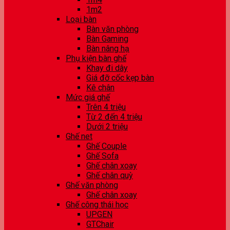
1m2
Loại bàn
Bàn văn phòng
Bàn Gaming
Bàn nâng hạ
Phụ kiện bàn ghế
Khay đi dây
Giá đỡ cốc kẹp bàn
Kê chân
Mức giá ghế
Trên 4 triệu
Từ 2 đến 4 triệu
Dưới 2 triệu
Ghế net
Ghế Couple
Ghế Sofa
Ghế chân xoay
Ghế chân quỳ
Ghế văn phòng
Ghế chân xoay
Ghế công thái học
UPGEN
GTChair