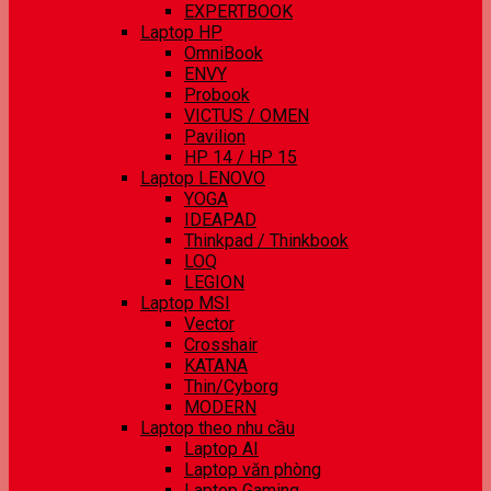
EXPERTBOOK
Laptop HP
OmniBook
ENVY
Probook
VICTUS / OMEN
Pavilion
HP 14 / HP 15
Laptop LENOVO
YOGA
IDEAPAD
Thinkpad / Thinkbook
LOQ
LEGION
Laptop MSI
Vector
Crosshair
KATANA
Thin/Cyborg
MODERN
Laptop theo nhu cầu
Laptop AI
Laptop văn phòng
Laptop Gaming