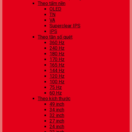
Theo tấm nền
OLED
TN
VA
Superclear IPS
IPS
Theo tần số quét
360 Hz
240 Hz
180 Hz
170 Hz
165 Hz
144 Hz
120 Hz
100 Hz
75 Hz
60 Hz
Theo kích thước
49 inch
34 inch
32 inch
27 inch
24 inch