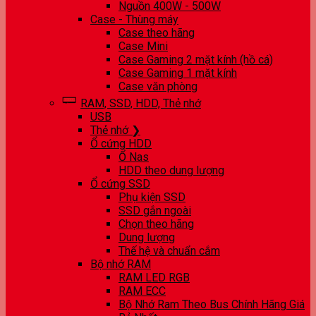
Nguồn 400W - 500W
Case - Thùng máy
Case theo hãng
Case Mini
Case Gaming 2 mặt kính (hồ cá)
Case Gaming 1 mặt kính
Case văn phòng
RAM, SSD, HDD, Thẻ nhớ
USB
Thẻ nhớ ❯
Ổ cứng HDD
Ổ Nas
HDD theo dung lượng
Ổ cứng SSD
Phụ kiện SSD
SSD gắn ngoài
Chọn theo hãng
Dung lượng
Thế hệ và chuẩn cắm
Bộ nhớ RAM
RAM LED RGB
RAM ECC
Bộ Nhớ Ram Theo Bus Chính Hãng Giá