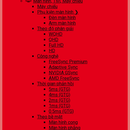
Màn hình, Tivi, Máy chiếu
Máy chiếu
Phụ kiện màn hình ❯
Đèn màn hình
Arm màn hình
Theo độ phân giải
WQHD
QHD
Full HD
HD
Công nghệ
FreeSync Premium
Adaptive Sync
NVIDIA GSync
AMD FreeSync
Thời gian phản hồi
5ms (GTG)
4ms (GTG)
2ms (GTG)
1ms (GTG)
0.5ms (GTG)
Theo bề mặt
Màn hình cong
Màn hình phẳng