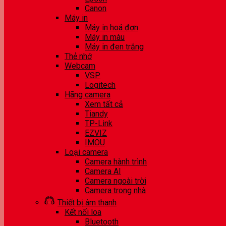
Canon
Máy in
Máy in hoá đơn
Máy in màu
Máy in đen trắng
Thẻ nhớ
Webcam
VSP
Logitech
Hãng camera
Xem tất cả
Tiandy
TP-Link
EZVIZ
IMOU
Loại camera
Camera hành trình
Camera AI
Camera ngoài trời
Camera trong nhà
Thiết bị âm thanh
Kết nối loa
Bluetooth