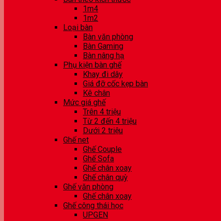
1m4
1m2
Loại bàn
Bàn văn phòng
Bàn Gaming
Bàn nâng hạ
Phụ kiện bàn ghế
Khay đi dây
Giá đỡ cốc kẹp bàn
Kê chân
Mức giá ghế
Trên 4 triệu
Từ 2 đến 4 triệu
Dưới 2 triệu
Ghế net
Ghế Couple
Ghế Sofa
Ghế chân xoay
Ghế chân quỳ
Ghế văn phòng
Ghế chân xoay
Ghế công thái học
UPGEN