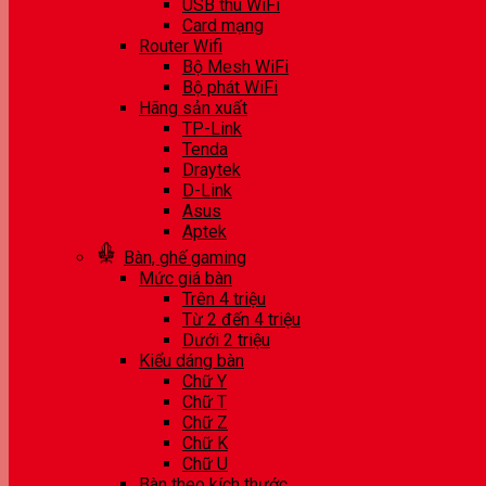
USB thu WiFi
Card mạng
Router Wifi
Bộ Mesh WiFi
Bộ phát WiFi
Hãng sản xuất
TP-Link
Tenda
Draytek
D-Link
Asus
Aptek
Bàn, ghế gaming
Mức giá bàn
Trên 4 triệu
Từ 2 đến 4 triệu
Dưới 2 triệu
Kiểu dáng bàn
Chữ Y
Chữ T
Chữ Z
Chữ K
Chữ U
Bàn theo kích thước