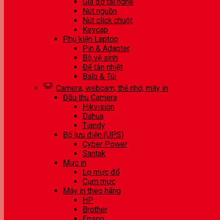
Giá đỡ tai nghe
Nút nguồn
Nút click chuột
Keycap
Phụ kiện Laptop
Pin & Adapter
Bộ vệ sinh
Đế tản nhiệt
Balo & Túi
Camera, webcam, thẻ nhớ, máy in
Đầu thu Camera
Hikvision
Dahua
Tiandy
Bộ lưu điện (UPS)
Cyber Power
Santak
Mực in
Lọ mực đổ
Cụm mực
Máy in theo hãng
HP
Brother
Epson