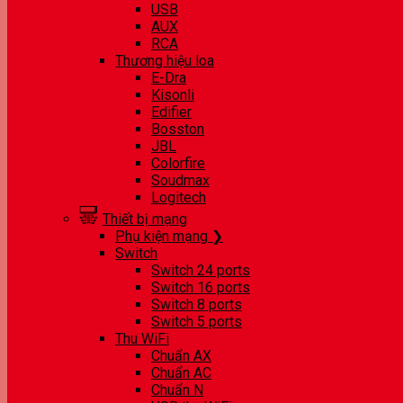
USB
AUX
RCA
Thương hiệu loa
E-Dra
Kisonli
Edifier
Bosston
JBL
Colorfire
Soudmax
Logitech
Thiết bị mạng
Phụ kiện mạng ❯
Switch
Switch 24 ports
Switch 16 ports
Switch 8 ports
Switch 5 ports
Thu WiFi
Chuẩn AX
Chuẩn AC
Chuẩn N