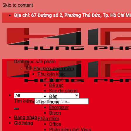
Skip to content
Địa chỉ: 67 Đường số 2, Phường Thủ Đức, Tp. Hồ Chí M
Danh mục sản phẩm
Phụ kiện, phần mềm
Phụ kiện khác
Củ sạc
Đế sạc
Sạc dự phòng
Đèn
Tìm kiếm:
Pin iPhone
Energizer
Bison
Đăng nhập
Phần mềm
Giỏ hàng
Office
Phần mềm diệt Virus