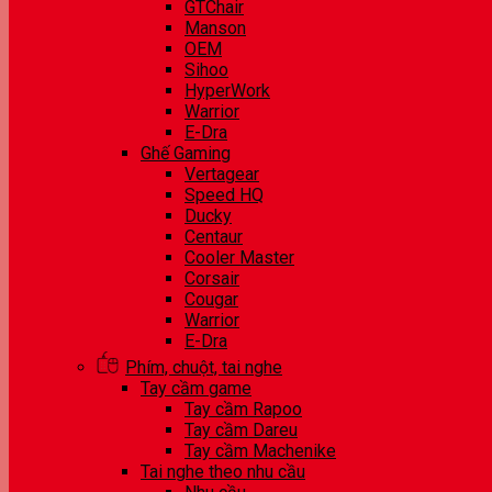
GTChair
Manson
OEM
Sihoo
HyperWork
Warrior
E-Dra
Ghế Gaming
Vertagear
Speed HQ
Ducky
Centaur
Cooler Master
Corsair
Cougar
Warrior
E-Dra
Phím, chuột, tai nghe
Tay cầm game
Tay cầm Rapoo
Tay cầm Dareu
Tay cầm Machenike
Tai nghe theo nhu cầu