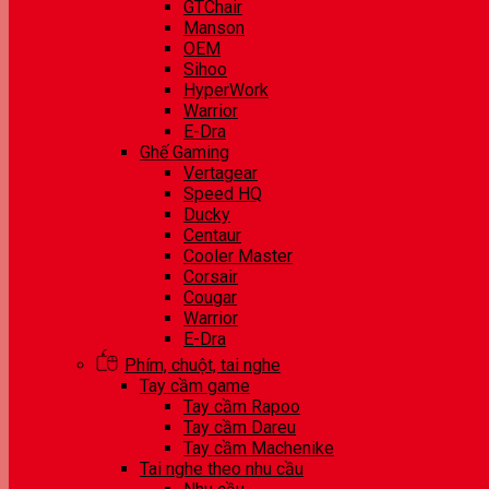
GTChair
Manson
OEM
Sihoo
HyperWork
Warrior
E-Dra
Ghế Gaming
Vertagear
Speed HQ
Ducky
Centaur
Cooler Master
Corsair
Cougar
Warrior
E-Dra
Phím, chuột, tai nghe
Tay cầm game
Tay cầm Rapoo
Tay cầm Dareu
Tay cầm Machenike
Tai nghe theo nhu cầu