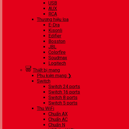
USB
AUX
RCA
Thương hiệu loa
E-Dra
Kisonli
Edifier
Bosston
JBL
Colorfire
Soudmax
Logitech
Thiết bị mạng
Phụ kiện mạng ❯
Switch
Switch 24 ports
Switch 16 ports
Switch 8 ports
Switch 5 ports
Thu WiFi
Chuẩn AX
Chuẩn AC
Chuẩn N