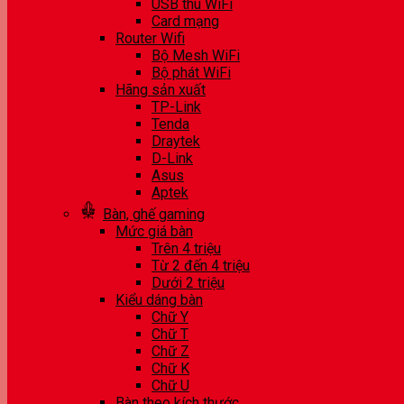
USB thu WiFi
Card mạng
Router Wifi
Bộ Mesh WiFi
Bộ phát WiFi
Hãng sản xuất
TP-Link
Tenda
Draytek
D-Link
Asus
Aptek
Bàn, ghế gaming
Mức giá bàn
Trên 4 triệu
Từ 2 đến 4 triệu
Dưới 2 triệu
Kiểu dáng bàn
Chữ Y
Chữ T
Chữ Z
Chữ K
Chữ U
Bàn theo kích thước