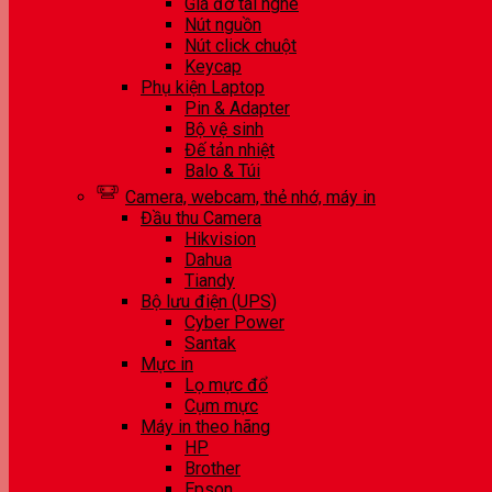
Giá đỡ tai nghe
Nút nguồn
Nút click chuột
Keycap
Phụ kiện Laptop
Pin & Adapter
Bộ vệ sinh
Đế tản nhiệt
Balo & Túi
Camera, webcam, thẻ nhớ, máy in
Đầu thu Camera
Hikvision
Dahua
Tiandy
Bộ lưu điện (UPS)
Cyber Power
Santak
Mực in
Lọ mực đổ
Cụm mực
Máy in theo hãng
HP
Brother
Epson