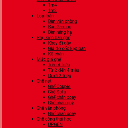
1m4
1m2
Loại bàn
Bàn văn phòng
Bàn Gaming
Bàn nâng hạ
Phụ kiện bàn ghế
Khay đi dây
Giá đỡ cốc kẹp bàn
Kê chân
Mức giá ghế
Trên 4 triệu
Từ 2 đến 4 triệu
Dưới 2 triệu
Ghế net
Ghế Couple
Ghế Sofa
Ghế chân xoay
Ghế chân quỳ
Ghế văn phòng
Ghế chân xoay
Ghế công thái học
UPGEN