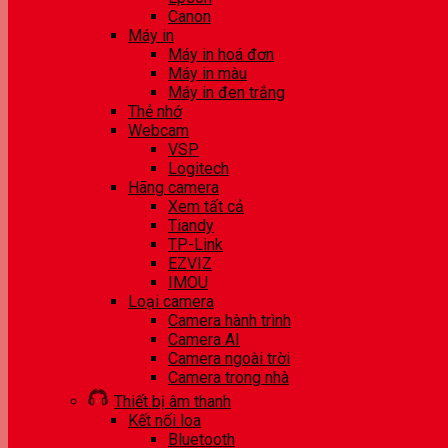
Canon
Máy in
Máy in hoá đơn
Máy in màu
Máy in đen trắng
Thẻ nhớ
Webcam
VSP
Logitech
Hãng camera
Xem tất cả
Tiandy
TP-Link
EZVIZ
IMOU
Loại camera
Camera hành trình
Camera AI
Camera ngoài trời
Camera trong nhà
Thiết bị âm thanh
Kết nối loa
Bluetooth