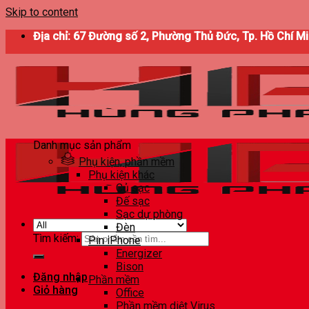
Skip to content
Địa chỉ: 67 Đường số 2, Phường Thủ Đức, Tp. Hồ Chí M
Danh mục sản phẩm
Phụ kiện, phần mềm
Phụ kiện khác
Củ sạc
Đế sạc
Sạc dự phòng
Đèn
Tìm kiếm:
Pin iPhone
Energizer
Bison
Đăng nhập
Phần mềm
Giỏ hàng
Office
Phần mềm diệt Virus