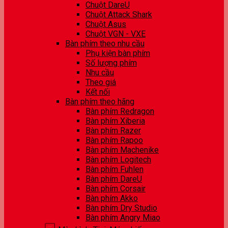
Chuột DareU
Chuột Attack Shark
Chuột Asus
Chuột VGN - VXE
Bàn phím theo nhu cầu
Phụ kiện bàn phím
Số lượng phím
Nhu cầu
Theo giá
Kết nối
Bàn phím theo hãng
Bàn phím Redragon
Bàn phím Xiberia
Bàn phím Razer
Bàn phím Rapoo
Bàn phím Machenike
Bàn phím Logitech
Bàn phím Fuhlen
Bàn phím DareU
Bàn phím Corsair
Bàn phím Akko
Bàn phím Dry Studio
Bàn phím Angry Miao