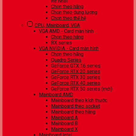
Rẻ Nhất
Chọn theo hãng
Chọn theo dung lượng
Chọn theo thế hệ
CPU, Mainboard, VGA
VGA AMD - Card màn hình
Chọn theo hãng
RX series
VGA NVIDIA - Card màn hình
Chọn theo hãng
Quadro Series
GeForce GTX 16 series
GeForce RTX 20 series
GeForce RTX 30 series
GeForce RTX 40 series
GeForce RTX 50 series (mới)
Mainboard AMD
Mainboard theo kích thước
Mainboard theo socket
Mainboard theo hãng
Mainboard A
Mainboard B
Mainboard X
Mainboard Intel