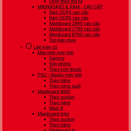
Chọn theo thế hệ
MAINBOARD & RAM - CAO CẤP
Ram DDR4 cao cấp
Ram DDR5 cao cấp
Mainboard Z890 cao cấp
Mainboard Z790 cao cấp
Mainboard B760 cao cấp
Top bán chạy
Linh kiện cũ
Màn hình máy tính
Gaming
Văn phòng
Theo kích thước
PSU - Nguồn máy tính
Theo hãng
Theo công suất
Mainboard AMD
Theo socket
Theo hãng
Main B
Mainboard Intel
Theo socket
Theo hãng
Mainboard H