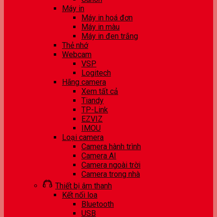
Máy in
Máy in hoá đơn
Máy in màu
Máy in đen trắng
Thẻ nhớ
Webcam
VSP
Logitech
Hãng camera
Xem tất cả
Tiandy
TP-Link
EZVIZ
IMOU
Loại camera
Camera hành trình
Camera AI
Camera ngoài trời
Camera trong nhà
Thiết bị âm thanh
Kết nối loa
Bluetooth
USB