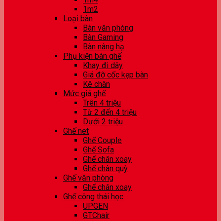
1m2
Loại bàn
Bàn văn phòng
Bàn Gaming
Bàn nâng hạ
Phụ kiện bàn ghế
Khay đi dây
Giá đỡ cốc kẹp bàn
Kê chân
Mức giá ghế
Trên 4 triệu
Từ 2 đến 4 triệu
Dưới 2 triệu
Ghế net
Ghế Couple
Ghế Sofa
Ghế chân xoay
Ghế chân quỳ
Ghế văn phòng
Ghế chân xoay
Ghế công thái học
UPGEN
GTChair