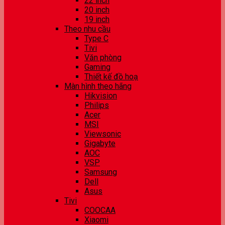
22 inch
20 inch
19 inch
Theo nhu cầu
Type C
Tivi
Văn phòng
Gaming
Thiết kế đồ hoạ
Màn hình theo hãng
Hikvision
Philips
Acer
MSI
Viewsonic
Gigabyte
AOC
VSP
Samsung
Dell
Asus
Tivi
COOCAA
Xiaomi