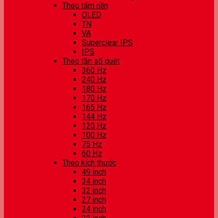
Theo tấm nền
OLED
TN
VA
Superclear IPS
IPS
Theo tần số quét
360 Hz
240 Hz
180 Hz
170 Hz
165 Hz
144 Hz
120 Hz
100 Hz
75 Hz
60 Hz
Theo kích thước
49 inch
34 inch
32 inch
27 inch
24 inch