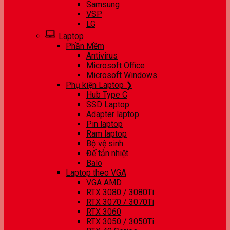
Samsung
VSP
LG
Laptop
Phần Mềm
Antivirus
Microsoft Office
Microsoft Windows
Phụ kiện Laptop ❯
Hub Type C
SSD Laptop
Adapter laptop
Pin laptop
Ram laptop
Bộ vệ sinh
Đế tản nhiệt
Balo
Laptop theo VGA
VGA AMD
RTX 3080 / 3080Ti
RTX 3070 / 3070Ti
RTX 3060
RTX 3050 / 3050Ti