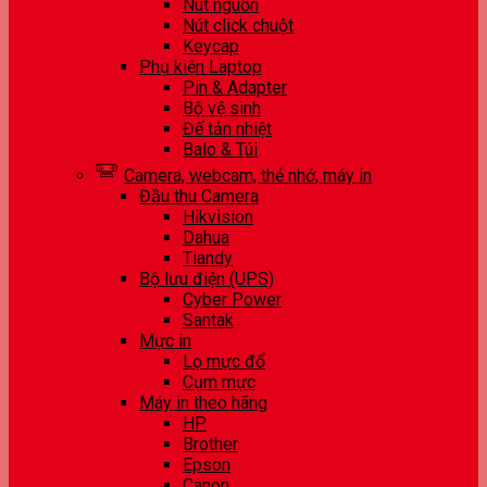
Nút nguồn
Nút click chuột
Keycap
Phụ kiện Laptop
Pin & Adapter
Bộ vệ sinh
Đế tản nhiệt
Balo & Túi
Camera, webcam, thẻ nhớ, máy in
Đầu thu Camera
Hikvision
Dahua
Tiandy
Bộ lưu điện (UPS)
Cyber Power
Santak
Mực in
Lọ mực đổ
Cụm mực
Máy in theo hãng
HP
Brother
Epson
Canon