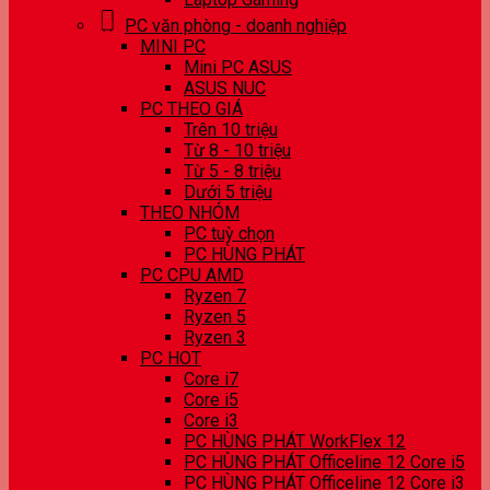
PC văn phòng - doanh nghiệp
MINI PC
Mini PC ASUS
ASUS NUC
PC THEO GIÁ
Trên 10 triệu
Từ 8 - 10 triệu
Từ 5 - 8 triệu
Dưới 5 triệu
THEO NHÓM
PC tuỳ chọn
PC HÙNG PHÁT
PC CPU AMD
Ryzen 7
Ryzen 5
Ryzen 3
PC HOT
Core i7
Core i5
Core i3
PC HÙNG PHÁT WorkFlex 12
PC HÙNG PHÁT Officeline 12 Core i5
PC HÙNG PHÁT Officeline 12 Core i3