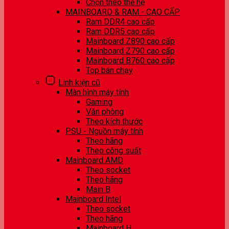
Chọn theo thế hệ
MAINBOARD & RAM - CAO CẤP
Ram DDR4 cao cấp
Ram DDR5 cao cấp
Mainboard Z890 cao cấp
Mainboard Z790 cao cấp
Mainboard B760 cao cấp
Top bán chạy
Linh kiện cũ
Màn hình máy tính
Gaming
Văn phòng
Theo kích thước
PSU - Nguồn máy tính
Theo hãng
Theo công suất
Mainboard AMD
Theo socket
Theo hãng
Main B
Mainboard Intel
Theo socket
Theo hãng
Mainboard H