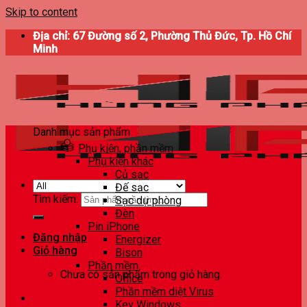
Skip to content
Địa chỉ: 67 Đường số 2, Phường Thủ Đức, Tp. Hồ Chí
Minh
Danh mục sản phẩm
Phụ kiện, phần mềm
Phụ kiện khác
Củ sạc
Đế sạc
Tìm kiếm:
Sạc dự phòng
Đèn
Pin iPhone
Đăng nhập
Energizer
Giỏ hàng
Bison
Phần mềm
Chưa có sản phẩm trong giỏ hàng.
Office
Phần mềm diệt Virus
Key Windows