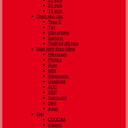
22 inch
20 inch
19 inch
Theo nhu cầu
Type C
Tivi
Văn phòng
Gaming
Thiết kế đồ hoạ
Màn hình theo hãng
Hikvision
Philips
Acer
MSI
Viewsonic
Gigabyte
AOC
VSP
Samsung
Dell
Asus
Tivi
COOCAA
Xiaomi