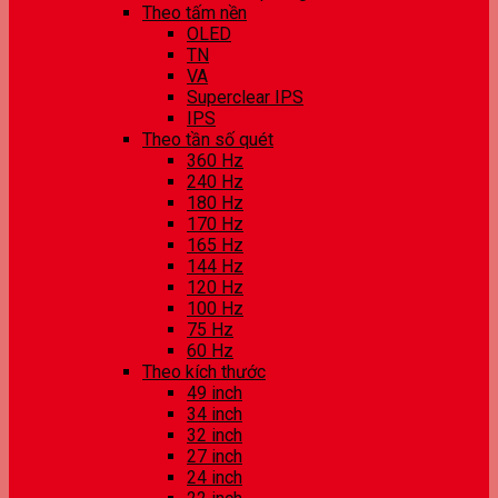
Theo tấm nền
OLED
TN
VA
Superclear IPS
IPS
Theo tần số quét
360 Hz
240 Hz
180 Hz
170 Hz
165 Hz
144 Hz
120 Hz
100 Hz
75 Hz
60 Hz
Theo kích thước
49 inch
34 inch
32 inch
27 inch
24 inch