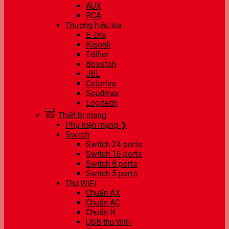
AUX
RCA
Thương hiệu loa
E-Dra
Kisonli
Edifier
Bosston
JBL
Colorfire
Soudmax
Logitech
Thiết bị mạng
Phụ kiện mạng ❯
Switch
Switch 24 ports
Switch 16 ports
Switch 8 ports
Switch 5 ports
Thu WiFi
Chuẩn AX
Chuẩn AC
Chuẩn N
USB thu WiFi