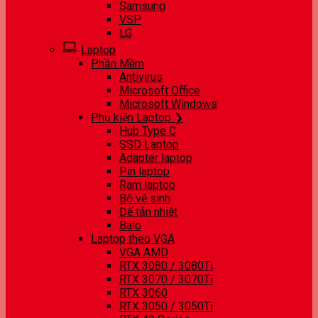
Samsung
VSP
LG
Laptop
Phần Mềm
Antivirus
Microsoft Office
Microsoft Windows
Phụ kiện Laptop ❯
Hub Type C
SSD Laptop
Adapter laptop
Pin laptop
Ram laptop
Bộ vệ sinh
Đế tản nhiệt
Balo
Laptop theo VGA
VGA AMD
RTX 3080 / 3080Ti
RTX 3070 / 3070Ti
RTX 3060
RTX 3050 / 3050Ti