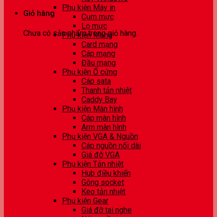
Phụ kiện Máy in
Giỏ hàng
Cụm mực
Lọ mực
Chưa có sản phẩm trong giỏ hàng.
Phụ kiện Mạng
Card mạng
Cáp mạng
Đầu mạng
Phụ kiện Ổ cứng
Cáp sata
Thanh tản nhiệt
Caddy Bay
Phụ kiện Màn hình
Cáp màn hình
Arm màn hình
Phụ kiện VGA & Nguồn
Cáp nguồn nối dài
Giá đỡ VGA
Phụ kiện Tản nhiệt
Hub điều khiển
Gông socket
Keo tản nhiệt
Phụ kiện Gear
Giá đỡ tai nghe