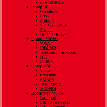
EXPERTBOOK
Laptop HP
OmniBook
ENVY
Probook
VICTUS / OMEN
Pavilion
HP 14 / HP 15
Laptop LENOVO
YOGA
IDEAPAD
Thinkpad / Thinkbook
LOQ
LEGION
Laptop MSI
Vector
Crosshair
KATANA
Thin/Cyborg
MODERN
Laptop theo nhu cầu
Laptop AI
Laptop văn phòng
Laptop Gaming