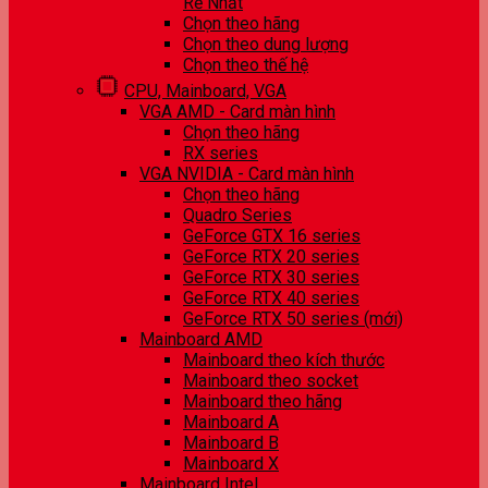
Rẻ Nhất
Chọn theo hãng
Chọn theo dung lượng
Chọn theo thế hệ
CPU, Mainboard, VGA
VGA AMD - Card màn hình
Chọn theo hãng
RX series
VGA NVIDIA - Card màn hình
Chọn theo hãng
Quadro Series
GeForce GTX 16 series
GeForce RTX 20 series
GeForce RTX 30 series
GeForce RTX 40 series
GeForce RTX 50 series (mới)
Mainboard AMD
Mainboard theo kích thước
Mainboard theo socket
Mainboard theo hãng
Mainboard A
Mainboard B
Mainboard X
Mainboard Intel