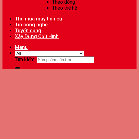
Theo dòng
Theo thế hệ
Thu mua máy tính cũ
Tin công nghệ
Tuyển dụng
Xây Dựng Cấu Hình
Menu
Tìm kiếm: