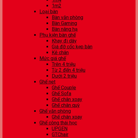
1m2
Loại bàn
Bàn văn phòng
Bàn Gaming
Bàn nâng hạ
Phụ kiện bàn ghế
Khay đi dây
Giá đỡ cốc kẹp bàn
Kê chân
Mức giá ghế
Trên 4 triệu
Từ 2 đến 4 triệu
Dưới 2 triệu
Ghế net
Ghế Couple
Ghế Sofa
Ghế chân xoay
Ghế chân quỳ
Ghế văn phòng
Ghế chân xoay
Ghế công thái học
UPGEN
GTChair