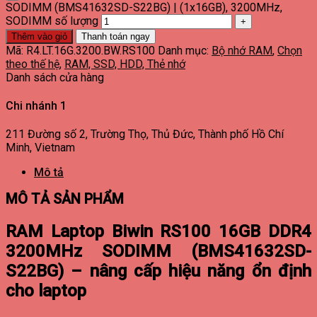
SODIMM (BMS41632SD-S22BG) | (1x16GB), 3200MHz,
SODIMM số lượng
Thêm vào giỏ
Thanh toán ngay
Mã:
R4.LT.16G.3200.BW.RS100
Danh mục:
Bộ nhớ RAM
,
Chọn
theo thế hệ
,
RAM, SSD, HDD, Thẻ nhớ
Danh sách cửa hàng
Chi nhánh 1
211 Đường số 2, Trường Thọ, Thủ Đức, Thành phố Hồ Chí
Minh, Vietnam
Mô tả
MÔ TẢ SẢN PHẨM
RAM Laptop Biwin RS100 16GB DDR4
3200MHz SODIMM (BMS41632SD-
S22BG) – nâng cấp hiệu năng ổn định
cho laptop