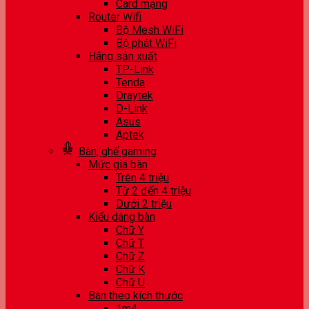
Card mạng
Router Wifi
Bộ Mesh WiFi
Bộ phát WiFi
Hãng sản xuất
TP-Link
Tenda
Draytek
D-Link
Asus
Aptek
Bàn, ghế gaming
Mức giá bàn
Trên 4 triệu
Từ 2 đến 4 triệu
Dưới 2 triệu
Kiểu dáng bàn
Chữ Y
Chữ T
Chữ Z
Chữ K
Chữ U
Bàn theo kích thước
1m4