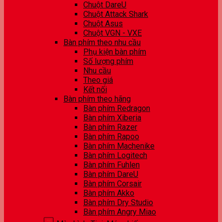
Chuột DareU
Chuột Attack Shark
Chuột Asus
Chuột VGN - VXE
Bàn phím theo nhu cầu
Phụ kiện bàn phím
Số lượng phím
Nhu cầu
Theo giá
Kết nối
Bàn phím theo hãng
Bàn phím Redragon
Bàn phím Xiberia
Bàn phím Razer
Bàn phím Rapoo
Bàn phím Machenike
Bàn phím Logitech
Bàn phím Fuhlen
Bàn phím DareU
Bàn phím Corsair
Bàn phím Akko
Bàn phím Dry Studio
Bàn phím Angry Miao