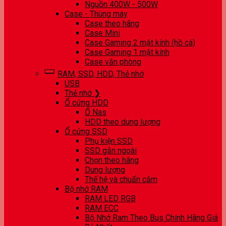
Nguồn 400W - 500W
Case - Thùng máy
Case theo hãng
Case Mini
Case Gaming 2 mặt kính (hồ cá)
Case Gaming 1 mặt kính
Case văn phòng
RAM, SSD, HDD, Thẻ nhớ
USB
Thẻ nhớ ❯
Ổ cứng HDD
Ổ Nas
HDD theo dung lượng
Ổ cứng SSD
Phụ kiện SSD
SSD gắn ngoài
Chọn theo hãng
Dung lượng
Thế hệ và chuẩn cắm
Bộ nhớ RAM
RAM LED RGB
RAM ECC
Bộ Nhớ Ram Theo Bus Chính Hãng Giá