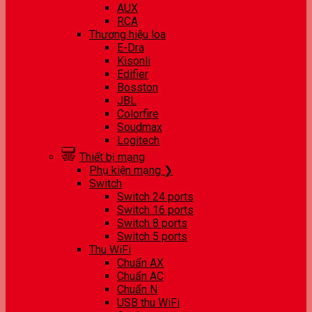
AUX
RCA
Thương hiệu loa
E-Dra
Kisonli
Edifier
Bosston
JBL
Colorfire
Soudmax
Logitech
Thiết bị mạng
Phụ kiện mạng ❯
Switch
Switch 24 ports
Switch 16 ports
Switch 8 ports
Switch 5 ports
Thu WiFi
Chuẩn AX
Chuẩn AC
Chuẩn N
USB thu WiFi