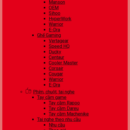
Manson
OEM
Sihoo
HyperWork
Warrior
E-Dra
Ghế Gaming
Vertagear
Speed HQ
Ducky
Centaur
Cooler Master
Corsair
Cougar
Warrior
E-Dra
Phím, chuột, tai nghe
Tay cầm game
Tay cầm Rapoo
Tay cầm Dareu
Tay cầm Machenike
Tai nghe theo nhu cầu
Nhu cầu