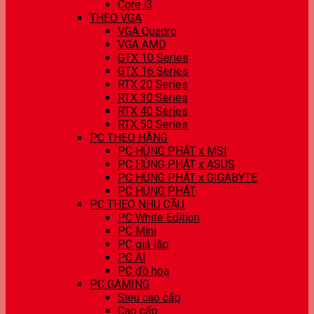
Core i3
THEO VGA
VGA Quadro
VGA AMD
GTX 10 Series
GTX 16 Series
RTX 20 Series
RTX 30 Series
RTX 40 Series
RTX 50 Series
PC THEO HÃNG
PC HÙNG PHÁT x MSI
PC HÙNG PHÁT x ASUS
PC HÙNG PHÁT x GIGABYTE
PC HÙNG PHÁT
PC THEO NHU CẦU
PC White Edition
PC Mini
PC giả lập
PC AI
PC đồ hoạ
PC GAMING
Siêu cao cấp
Cao cấp