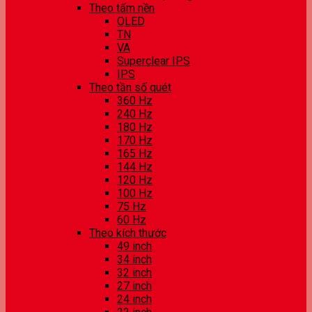
Theo tấm nền
OLED
TN
VA
Superclear IPS
IPS
Theo tần số quét
360 Hz
240 Hz
180 Hz
170 Hz
165 Hz
144 Hz
120 Hz
100 Hz
75 Hz
60 Hz
Theo kích thước
49 inch
34 inch
32 inch
27 inch
24 inch