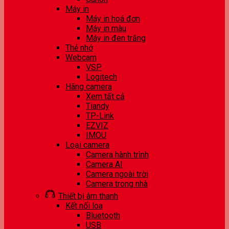
Máy in
Máy in hoá đơn
Máy in màu
Máy in đen trắng
Thẻ nhớ
Webcam
VSP
Logitech
Hãng camera
Xem tất cả
Tiandy
TP-Link
EZVIZ
IMOU
Loại camera
Camera hành trình
Camera AI
Camera ngoài trời
Camera trong nhà
Thiết bị âm thanh
Kết nối loa
Bluetooth
USB