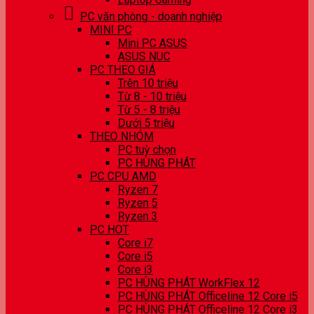
PC văn phòng - doanh nghiệp
MINI PC
Mini PC ASUS
ASUS NUC
PC THEO GIÁ
Trên 10 triệu
Từ 8 - 10 triệu
Từ 5 - 8 triệu
Dưới 5 triệu
THEO NHÓM
PC tuỳ chọn
PC HÙNG PHÁT
PC CPU AMD
Ryzen 7
Ryzen 5
Ryzen 3
PC HOT
Core i7
Core i5
Core i3
PC HÙNG PHÁT WorkFlex 12
PC HÙNG PHÁT Officeline 12 Core i5
PC HÙNG PHÁT Officeline 12 Core i3