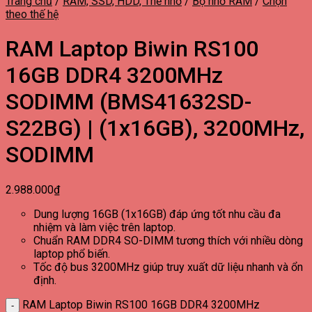
Trang chủ
/
RAM, SSD, HDD, Thẻ nhớ
/
Bộ nhớ RAM
/
Chọn
theo thế hệ
RAM Laptop Biwin RS100
16GB DDR4 3200MHz
SODIMM (BMS41632SD-
S22BG) | (1x16GB), 3200MHz,
SODIMM
2.988.000
₫
Dung lượng 16GB (1x16GB) đáp ứng tốt nhu cầu đa
nhiệm và làm việc trên laptop.
Chuẩn RAM DDR4 SO-DIMM tương thích với nhiều dòng
laptop phổ biến.
Tốc độ bus 3200MHz giúp truy xuất dữ liệu nhanh và ổn
định.
RAM Laptop Biwin RS100 16GB DDR4 3200MHz