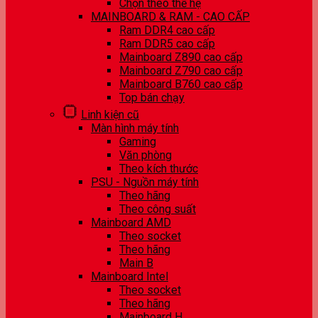
Chọn theo thế hệ
MAINBOARD & RAM - CAO CẤP
Ram DDR4 cao cấp
Ram DDR5 cao cấp
Mainboard Z890 cao cấp
Mainboard Z790 cao cấp
Mainboard B760 cao cấp
Top bán chạy
Linh kiện cũ
Màn hình máy tính
Gaming
Văn phòng
Theo kích thước
PSU - Nguồn máy tính
Theo hãng
Theo công suất
Mainboard AMD
Theo socket
Theo hãng
Main B
Mainboard Intel
Theo socket
Theo hãng
Mainboard H