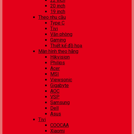
22 inch
20 inch
19 inch
Theo nhu cầu
Type C
Tivi
Văn phòng
Gaming
Thiết kế đồ hoạ
Màn hình theo hãng
Hikvision
Philips
Acer
MSI
Viewsonic
Gigabyte
AOC
VSP
Samsung
Dell
Asus
Tivi
COOCAA
Xiaomi