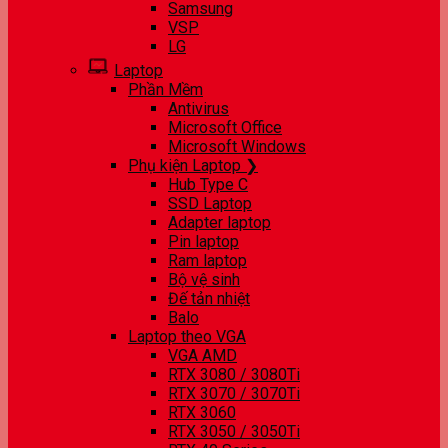
Samsung
VSP
LG
Laptop
Phần Mềm
Antivirus
Microsoft Office
Microsoft Windows
Phụ kiện Laptop ❯
Hub Type C
SSD Laptop
Adapter laptop
Pin laptop
Ram laptop
Bộ vệ sinh
Đế tản nhiệt
Balo
Laptop theo VGA
VGA AMD
RTX 3080 / 3080Ti
RTX 3070 / 3070Ti
RTX 3060
RTX 3050 / 3050Ti