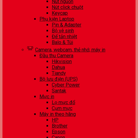
Nút nguồn
Nút click chuột
Keycap
Phụ kiện Laptop
Pin & Adapter
Bộ vệ sinh
Đế tản nhiệt
Balo & Túi
Camera, webcam, thẻ nhớ, máy in
Đầu thu Camera
Hikvision
Dahua
Tiandy
Bộ lưu điện (UPS)
Cyber Power
Santak
Mực in
Lọ mực đổ
Cụm mực
Máy in theo hãng
HP
Brother
Epson
Canon