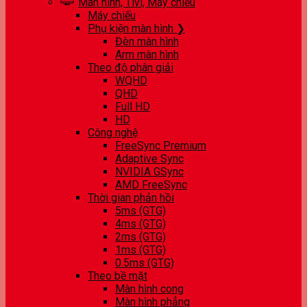
Màn hình, Tivi, Máy chiếu
Máy chiếu
Phụ kiện màn hình ❯
Đèn màn hình
Arm màn hình
Theo độ phân giải
WQHD
QHD
Full HD
HD
Công nghệ
FreeSync Premium
Adaptive Sync
NVIDIA GSync
AMD FreeSync
Thời gian phản hồi
5ms (GTG)
4ms (GTG)
2ms (GTG)
1ms (GTG)
0.5ms (GTG)
Theo bề mặt
Màn hình cong
Màn hình phẳng