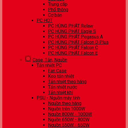
Trung cấp
Phổ thông
Cơ bản
PC HOT
PC HÙNG PHÁT Relaw
PC HÙNG PHÁT Eagle S
PC HÙNG PHÁT Pegasus A
PC HÙNG PHÁT Falcon D Plus
PC HÙNG PHÁT Falcon C
PC HÙNG PHÁT Falcon E
Case, Tản, Nguồn
Tản nhiệt PC
Fan Case
Keo tản nhiệt
Tản nhiệt theo hãng
Tản nhiệt nước
Tản nhiệt khí
PSU - Nguồn máy tính
Nguồn theo hãng
Nguồn trên 1000W
Nguồn 800W - 1000W
Nguồn 650W - 800W
Nguồn 550W - 650W