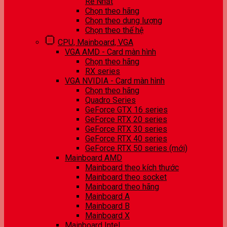
Rẻ Nhất
Chọn theo hãng
Chọn theo dung lượng
Chọn theo thế hệ
CPU, Mainboard, VGA
VGA AMD - Card màn hình
Chọn theo hãng
RX series
VGA NVIDIA - Card màn hình
Chọn theo hãng
Quadro Series
GeForce GTX 16 series
GeForce RTX 20 series
GeForce RTX 30 series
GeForce RTX 40 series
GeForce RTX 50 series (mới)
Mainboard AMD
Mainboard theo kích thước
Mainboard theo socket
Mainboard theo hãng
Mainboard A
Mainboard B
Mainboard X
Mainboard Intel