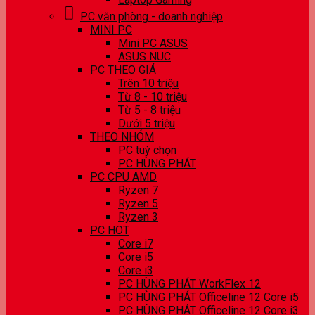
PC văn phòng - doanh nghiệp
MINI PC
Mini PC ASUS
ASUS NUC
PC THEO GIÁ
Trên 10 triệu
Từ 8 - 10 triệu
Từ 5 - 8 triệu
Dưới 5 triệu
THEO NHÓM
PC tuỳ chọn
PC HÙNG PHÁT
PC CPU AMD
Ryzen 7
Ryzen 5
Ryzen 3
PC HOT
Core i7
Core i5
Core i3
PC HÙNG PHÁT WorkFlex 12
PC HÙNG PHÁT Officeline 12 Core i5
PC HÙNG PHÁT Officeline 12 Core i3