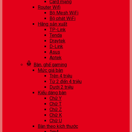
Card mạng
Router Wifi
Bộ Mesh WiFi
Bộ phát WiFi
Hãng sản xuất
TP-Link
Tenda
Draytek
D-Link
Asus
Aptek
Bàn, ghế gaming
Mức giá bàn
Trên 4 triệu
Từ 2 đến 4 triệu
Dưới 2 triệu
Kiểu dáng bàn
Chữ Y
Chữ T
Chữ Z
Chữ K
Chữ U
Bàn theo kích thước
1m4