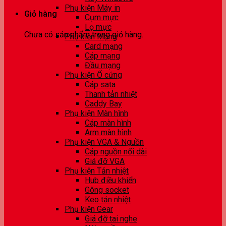
Phụ kiện Máy in
Giỏ hàng
Cụm mực
Lọ mực
Chưa có sản phẩm trong giỏ hàng.
Phụ kiện Mạng
Card mạng
Cáp mạng
Đầu mạng
Phụ kiện Ổ cứng
Cáp sata
Thanh tản nhiệt
Caddy Bay
Phụ kiện Màn hình
Cáp màn hình
Arm màn hình
Phụ kiện VGA & Nguồn
Cáp nguồn nối dài
Giá đỡ VGA
Phụ kiện Tản nhiệt
Hub điều khiển
Gông socket
Keo tản nhiệt
Phụ kiện Gear
Giá đỡ tai nghe