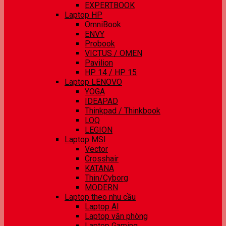
EXPERTBOOK
Laptop HP
OmniBook
ENVY
Probook
VICTUS / OMEN
Pavilion
HP 14 / HP 15
Laptop LENOVO
YOGA
IDEAPAD
Thinkpad / Thinkbook
LOQ
LEGION
Laptop MSI
Vector
Crosshair
KATANA
Thin/Cyborg
MODERN
Laptop theo nhu cầu
Laptop AI
Laptop văn phòng
Laptop Gaming