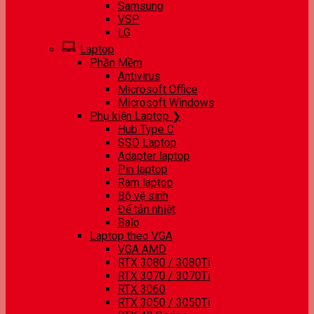
Samsung
VSP
LG
Laptop
Phần Mềm
Antivirus
Microsoft Office
Microsoft Windows
Phụ kiện Laptop ❯
Hub Type C
SSD Laptop
Adapter laptop
Pin laptop
Ram laptop
Bộ vệ sinh
Đế tản nhiệt
Balo
Laptop theo VGA
VGA AMD
RTX 3080 / 3080Ti
RTX 3070 / 3070Ti
RTX 3060
RTX 3050 / 3050Ti