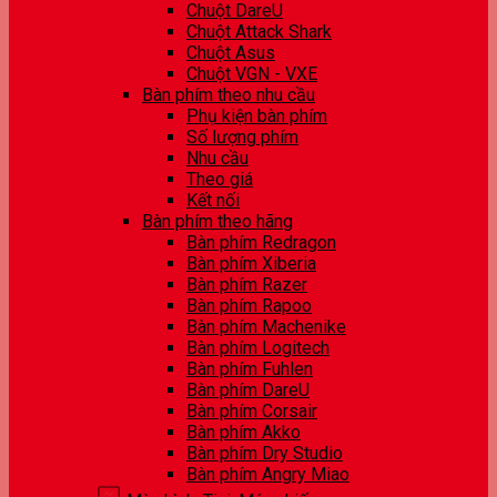
Chuột DareU
Chuột Attack Shark
Chuột Asus
Chuột VGN - VXE
Bàn phím theo nhu cầu
Phụ kiện bàn phím
Số lượng phím
Nhu cầu
Theo giá
Kết nối
Bàn phím theo hãng
Bàn phím Redragon
Bàn phím Xiberia
Bàn phím Razer
Bàn phím Rapoo
Bàn phím Machenike
Bàn phím Logitech
Bàn phím Fuhlen
Bàn phím DareU
Bàn phím Corsair
Bàn phím Akko
Bàn phím Dry Studio
Bàn phím Angry Miao