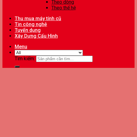
Theo dòng
Theo thế hệ
Thu mua máy tính cũ
Tin công nghệ
Tuyển dụng
Xây Dựng Cấu Hình
Menu
Tìm kiếm: