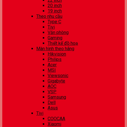
22 inch
20 inch
19 inch
Theo nhu cầu
Type C
Tivi
Văn phòng
Gaming
Thiết kế đồ hoạ
Màn hình theo hãng
Hikvision
Philips
Acer
MSI
Viewsonic
Gigabyte
AOC
VSP
Samsung
Dell
Asus
Tivi
COOCAA
Xiaomi