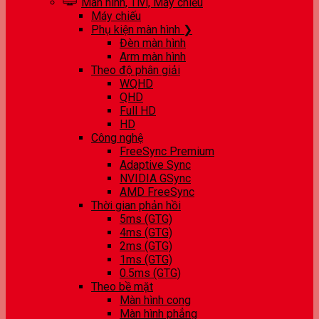
Màn hình, Tivi, Máy chiếu
Máy chiếu
Phụ kiện màn hình ❯
Đèn màn hình
Arm màn hình
Theo độ phân giải
WQHD
QHD
Full HD
HD
Công nghệ
FreeSync Premium
Adaptive Sync
NVIDIA GSync
AMD FreeSync
Thời gian phản hồi
5ms (GTG)
4ms (GTG)
2ms (GTG)
1ms (GTG)
0.5ms (GTG)
Theo bề mặt
Màn hình cong
Màn hình phẳng