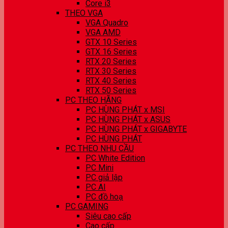
Core i3
THEO VGA
VGA Quadro
VGA AMD
GTX 10 Series
GTX 16 Series
RTX 20 Series
RTX 30 Series
RTX 40 Series
RTX 50 Series
PC THEO HÃNG
PC HÙNG PHÁT x MSI
PC HÙNG PHÁT x ASUS
PC HÙNG PHÁT x GIGABYTE
PC HÙNG PHÁT
PC THEO NHU CẦU
PC White Edition
PC Mini
PC giả lập
PC AI
PC đồ hoạ
PC GAMING
Siêu cao cấp
Cao cấp