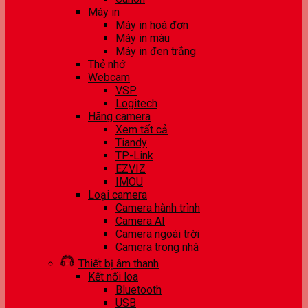
Máy in
Máy in hoá đơn
Máy in màu
Máy in đen trắng
Thẻ nhớ
Webcam
VSP
Logitech
Hãng camera
Xem tất cả
Tiandy
TP-Link
EZVIZ
IMOU
Loại camera
Camera hành trình
Camera AI
Camera ngoài trời
Camera trong nhà
Thiết bị âm thanh
Kết nối loa
Bluetooth
USB