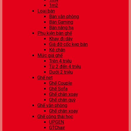
1m2
Loại bàn
Bàn văn phòng
Bàn Gaming
Bàn nâng hạ
Phụ kiện bàn ghế
Khay đi dây
Giá đỡ cốc kẹp bàn
Kê chân
Mức giá ghế
Trên 4 triệu
Từ 2 đến 4 triệu
Dưới 2 triệu
Ghế net
Ghế Couple
Ghế Sofa
Ghế chân xoay
Ghế chân quỳ
Ghế văn phòng
Ghế chân xoay
Ghế công thái học
UPGEN
GTChair