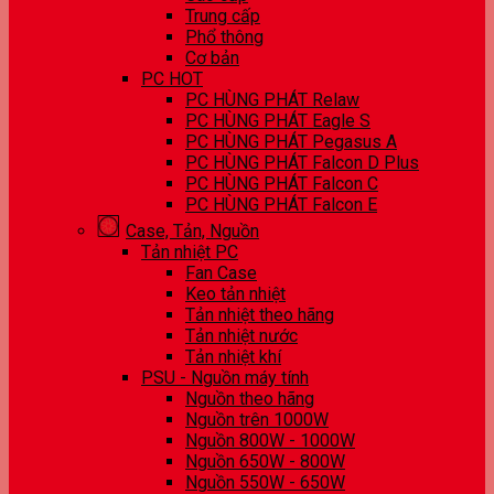
Trung cấp
Phổ thông
Cơ bản
PC HOT
PC HÙNG PHÁT Relaw
PC HÙNG PHÁT Eagle S
PC HÙNG PHÁT Pegasus A
PC HÙNG PHÁT Falcon D Plus
PC HÙNG PHÁT Falcon C
PC HÙNG PHÁT Falcon E
Case, Tản, Nguồn
Tản nhiệt PC
Fan Case
Keo tản nhiệt
Tản nhiệt theo hãng
Tản nhiệt nước
Tản nhiệt khí
PSU - Nguồn máy tính
Nguồn theo hãng
Nguồn trên 1000W
Nguồn 800W - 1000W
Nguồn 650W - 800W
Nguồn 550W - 650W