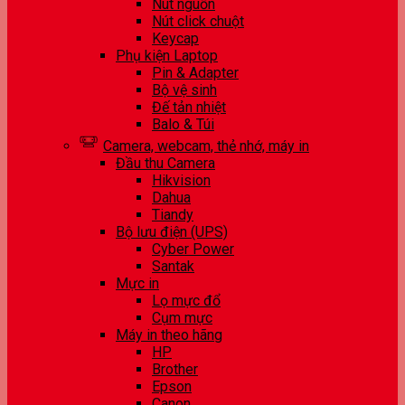
Nút nguồn
Nút click chuột
Keycap
Phụ kiện Laptop
Pin & Adapter
Bộ vệ sinh
Đế tản nhiệt
Balo & Túi
Camera, webcam, thẻ nhớ, máy in
Đầu thu Camera
Hikvision
Dahua
Tiandy
Bộ lưu điện (UPS)
Cyber Power
Santak
Mực in
Lọ mực đổ
Cụm mực
Máy in theo hãng
HP
Brother
Epson
Canon