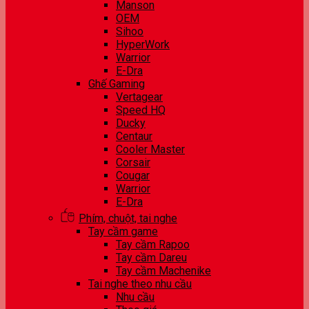
Manson
OEM
Sihoo
HyperWork
Warrior
E-Dra
Ghế Gaming
Vertagear
Speed HQ
Ducky
Centaur
Cooler Master
Corsair
Cougar
Warrior
E-Dra
Phím, chuột, tai nghe
Tay cầm game
Tay cầm Rapoo
Tay cầm Dareu
Tay cầm Machenike
Tai nghe theo nhu cầu
Nhu cầu