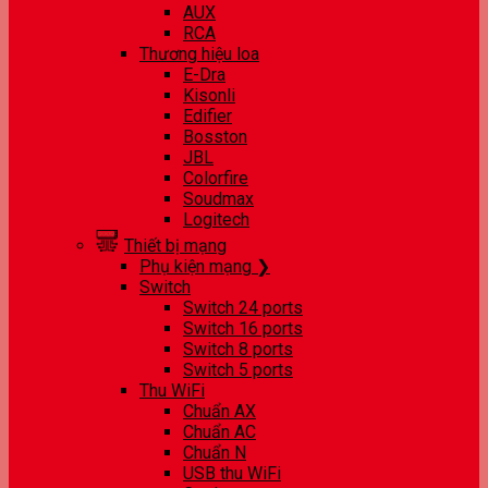
AUX
RCA
Thương hiệu loa
E-Dra
Kisonli
Edifier
Bosston
JBL
Colorfire
Soudmax
Logitech
Thiết bị mạng
Phụ kiện mạng ❯
Switch
Switch 24 ports
Switch 16 ports
Switch 8 ports
Switch 5 ports
Thu WiFi
Chuẩn AX
Chuẩn AC
Chuẩn N
USB thu WiFi