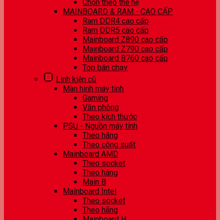
Chọn theo thế hệ
MAINBOARD & RAM - CAO CẤP
Ram DDR4 cao cấp
Ram DDR5 cao cấp
Mainboard Z890 cao cấp
Mainboard Z790 cao cấp
Mainboard B760 cao cấp
Top bán chạy
Linh kiện cũ
Màn hình máy tính
Gaming
Văn phòng
Theo kích thước
PSU - Nguồn máy tính
Theo hãng
Theo công suất
Mainboard AMD
Theo socket
Theo hãng
Main B
Mainboard Intel
Theo socket
Theo hãng
Mainboard H