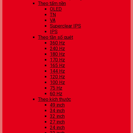
Theo tấm nền
OLED
TN
VA
Superclear IPS
IPS
Theo tần số quét
360 Hz
240 Hz
180 Hz
170 Hz
165 Hz
144 Hz
120 Hz
100 Hz
75 Hz
60 Hz
Theo kích thước
49 inch
34 inch
32 inch
27 inch
24 inch