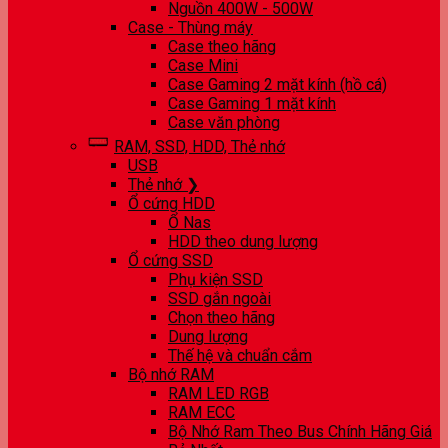
Nguồn 400W - 500W
Case - Thùng máy
Case theo hãng
Case Mini
Case Gaming 2 mặt kính (hồ cá)
Case Gaming 1 mặt kính
Case văn phòng
RAM, SSD, HDD, Thẻ nhớ
USB
Thẻ nhớ ❯
Ổ cứng HDD
Ổ Nas
HDD theo dung lượng
Ổ cứng SSD
Phụ kiện SSD
SSD gắn ngoài
Chọn theo hãng
Dung lượng
Thế hệ và chuẩn cắm
Bộ nhớ RAM
RAM LED RGB
RAM ECC
Bộ Nhớ Ram Theo Bus Chính Hãng Giá