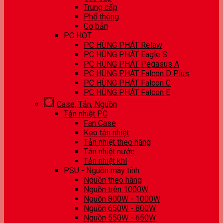
Trung cấp
Phổ thông
Cơ bản
PC HOT
PC HÙNG PHÁT Relaw
PC HÙNG PHÁT Eagle S
PC HÙNG PHÁT Pegasus A
PC HÙNG PHÁT Falcon D Plus
PC HÙNG PHÁT Falcon C
PC HÙNG PHÁT Falcon E
Case, Tản, Nguồn
Tản nhiệt PC
Fan Case
Keo tản nhiệt
Tản nhiệt theo hãng
Tản nhiệt nước
Tản nhiệt khí
PSU - Nguồn máy tính
Nguồn theo hãng
Nguồn trên 1000W
Nguồn 800W - 1000W
Nguồn 650W - 800W
Nguồn 550W - 650W