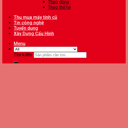
Theo dòng
Theo thế hệ
Thu mua máy tính cũ
Tin công nghệ
Tuyển dụng
Xây Dựng Cấu Hình
Menu
Tìm kiếm: