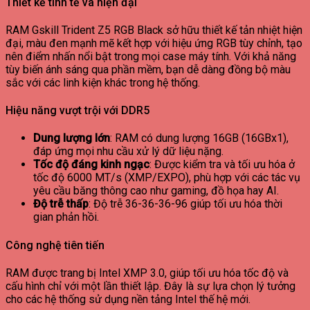
Thiết kế tinh tế và hiện đại
RAM Gskill Trident Z5 RGB Black sở hữu thiết kế tản nhiệt hiện
đại, màu đen mạnh mẽ kết hợp với hiệu ứng RGB tùy chỉnh, tạo
nên điểm nhấn nổi bật trong mọi case máy tính. Với khả năng
tùy biến ánh sáng qua phần mềm, bạn dễ dàng đồng bộ màu
sắc với các linh kiện khác trong hệ thống.
Hiệu năng vượt trội với DDR5
Dung lượng lớn
: RAM có dung lượng 16GB (16GBx1),
đáp ứng mọi nhu cầu xử lý dữ liệu nặng.
Tốc độ đáng kinh ngạc
: Được kiểm tra và tối ưu hóa ở
tốc độ 6000 MT/s (XMP/EXPO), phù hợp với các tác vụ
yêu cầu băng thông cao như gaming, đồ họa hay AI.
Độ trễ thấp
: Độ trễ 36-36-36-96 giúp tối ưu hóa thời
gian phản hồi.
Công nghệ tiên tiến
RAM được trang bị Intel XMP 3.0, giúp tối ưu hóa tốc độ và
cấu hình chỉ với một lần thiết lập. Đây là sự lựa chọn lý tưởng
cho các hệ thống sử dụng nền tảng Intel thế hệ mới.