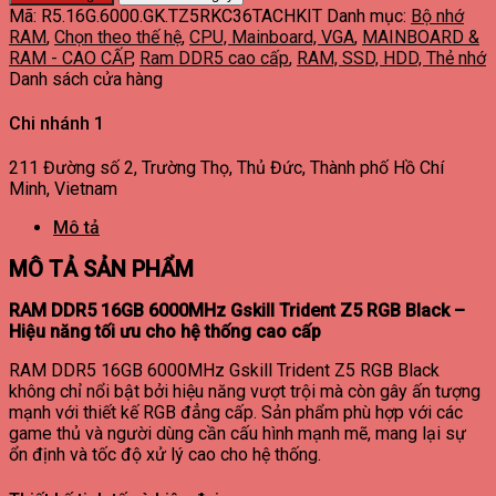
Mã:
R5.16G.6000.GK.TZ5RKC36TACHKIT
Danh mục:
Bộ nhớ
RAM
,
Chọn theo thế hệ
,
CPU, Mainboard, VGA
,
MAINBOARD &
RAM - CAO CẤP
,
Ram DDR5 cao cấp
,
RAM, SSD, HDD, Thẻ nhớ
Danh sách cửa hàng
Chi nhánh 1
211 Đường số 2, Trường Thọ, Thủ Đức, Thành phố Hồ Chí
Minh, Vietnam
Mô tả
MÔ TẢ SẢN PHẨM
RAM DDR5 16GB 6000MHz Gskill Trident Z5 RGB Black –
Hiệu năng tối ưu cho hệ thống cao cấp
RAM DDR5 16GB 6000MHz Gskill Trident Z5 RGB Black
không chỉ nổi bật bởi hiệu năng vượt trội mà còn gây ấn tượng
mạnh với thiết kế RGB đẳng cấp. Sản phẩm phù hợp với các
game thủ và người dùng cần cấu hình mạnh mẽ, mang lại sự
ổn định và tốc độ xử lý cao cho hệ thống.