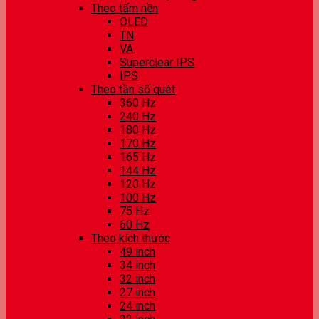
Theo tấm nền
OLED
TN
VA
Superclear IPS
IPS
Theo tần số quét
360 Hz
240 Hz
180 Hz
170 Hz
165 Hz
144 Hz
120 Hz
100 Hz
75 Hz
60 Hz
Theo kích thước
49 inch
34 inch
32 inch
27 inch
24 inch