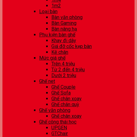
1m2
Loại bàn
Bàn văn phòng
Bàn Gaming
Bàn nâng hạ
Phụ kiện bàn ghế
Khay đi dây
Giá đỡ cốc kẹp bàn
Kê chân
Mức giá ghế
Trên 4 triệu
Từ 2 đến 4 triệu
Dưới 2 triệu
Ghế net
Ghế Couple
Ghế Sofa
Ghế chân xoay
Ghế chân quỳ
Ghế văn phòng
Ghế chân xoay
Ghế công thái học
UPGEN
GTChair