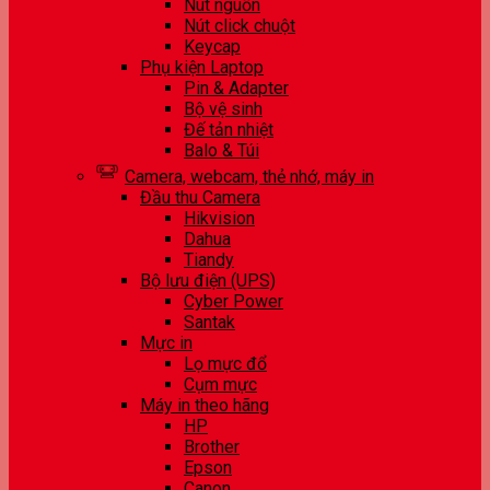
Nút nguồn
Nút click chuột
Keycap
Phụ kiện Laptop
Pin & Adapter
Bộ vệ sinh
Đế tản nhiệt
Balo & Túi
Camera, webcam, thẻ nhớ, máy in
Đầu thu Camera
Hikvision
Dahua
Tiandy
Bộ lưu điện (UPS)
Cyber Power
Santak
Mực in
Lọ mực đổ
Cụm mực
Máy in theo hãng
HP
Brother
Epson
Canon