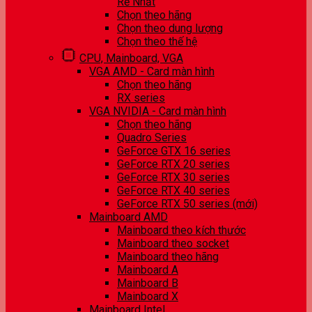
Rẻ Nhất
Chọn theo hãng
Chọn theo dung lượng
Chọn theo thế hệ
CPU, Mainboard, VGA
VGA AMD - Card màn hình
Chọn theo hãng
RX series
VGA NVIDIA - Card màn hình
Chọn theo hãng
Quadro Series
GeForce GTX 16 series
GeForce RTX 20 series
GeForce RTX 30 series
GeForce RTX 40 series
GeForce RTX 50 series (mới)
Mainboard AMD
Mainboard theo kích thước
Mainboard theo socket
Mainboard theo hãng
Mainboard A
Mainboard B
Mainboard X
Mainboard Intel