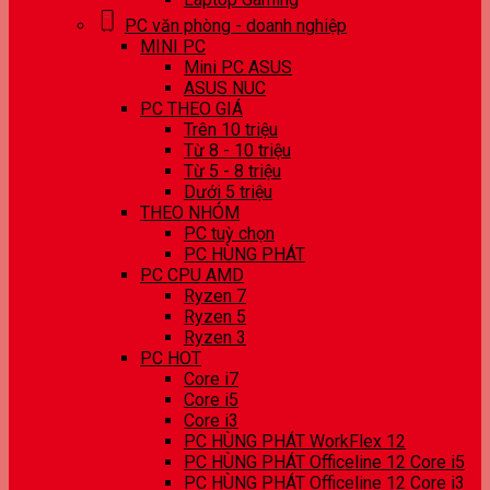
PC văn phòng - doanh nghiệp
MINI PC
Mini PC ASUS
ASUS NUC
PC THEO GIÁ
Trên 10 triệu
Từ 8 - 10 triệu
Từ 5 - 8 triệu
Dưới 5 triệu
THEO NHÓM
PC tuỳ chọn
PC HÙNG PHÁT
PC CPU AMD
Ryzen 7
Ryzen 5
Ryzen 3
PC HOT
Core i7
Core i5
Core i3
PC HÙNG PHÁT WorkFlex 12
PC HÙNG PHÁT Officeline 12 Core i5
PC HÙNG PHÁT Officeline 12 Core i3