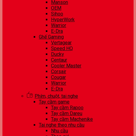
Manson
OEM
Sihoo
HyperWork
Warrior
E-Dra
Ghế Gaming
Vertagear
Speed HQ
Ducky
Centaur
Cooler Master
Corsair
Cougar
Warrior
E-Dra
Phím, chuột, tai nghe
Tay cầm game
Tay cầm Rapoo
Tay cầm Dareu
Tay cầm Machenike
Tai nghe theo nhu cầu
Nhu cầu