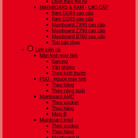
Chọn theo thế hệ
MAINBOARD & RAM - CAO CẤP
Ram DDR4 cao cấp
Ram DDR5 cao cấp
Mainboard Z890 cao cấp
Mainboard Z790 cao cấp
Mainboard B760 cao cấp
Top bán chạy
Linh kiện cũ
Màn hình máy tính
Gaming
Văn phòng
Theo kích thước
PSU - Nguồn máy tính
Theo hãng
Theo công suất
Mainboard AMD
Theo socket
Theo hãng
Main B
Mainboard Intel
Theo socket
Theo hãng
Mainboard H