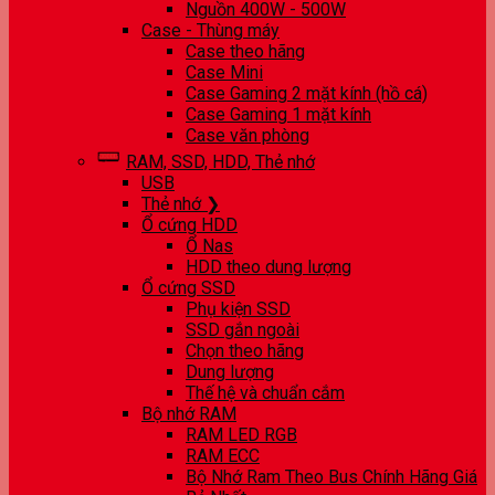
Nguồn 400W - 500W
Case - Thùng máy
Case theo hãng
Case Mini
Case Gaming 2 mặt kính (hồ cá)
Case Gaming 1 mặt kính
Case văn phòng
RAM, SSD, HDD, Thẻ nhớ
USB
Thẻ nhớ ❯
Ổ cứng HDD
Ổ Nas
HDD theo dung lượng
Ổ cứng SSD
Phụ kiện SSD
SSD gắn ngoài
Chọn theo hãng
Dung lượng
Thế hệ và chuẩn cắm
Bộ nhớ RAM
RAM LED RGB
RAM ECC
Bộ Nhớ Ram Theo Bus Chính Hãng Giá