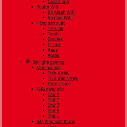
Card mạng
Router Wifi
Bộ Mesh WiFi
Bộ phát WiFi
Hãng sản xuất
TP-Link
Tenda
Draytek
D-Link
Asus
Aptek
Bàn, ghế gaming
Mức giá bàn
Trên 4 triệu
Từ 2 đến 4 triệu
Dưới 2 triệu
Kiểu dáng bàn
Chữ Y
Chữ T
Chữ Z
Chữ K
Chữ U
Bàn theo kích thước
1m4