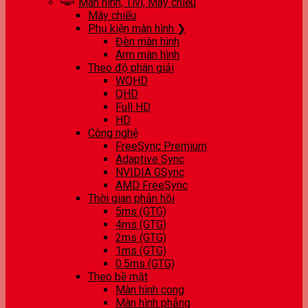
Màn hình, Tivi, Máy chiếu
Máy chiếu
Phụ kiện màn hình ❯
Đèn màn hình
Arm màn hình
Theo độ phân giải
WQHD
QHD
Full HD
HD
Công nghệ
FreeSync Premium
Adaptive Sync
NVIDIA GSync
AMD FreeSync
Thời gian phản hồi
5ms (GTG)
4ms (GTG)
2ms (GTG)
1ms (GTG)
0.5ms (GTG)
Theo bề mặt
Màn hình cong
Màn hình phẳng