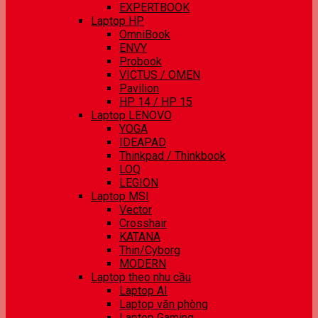
EXPERTBOOK
Laptop HP
OmniBook
ENVY
Probook
VICTUS / OMEN
Pavilion
HP 14 / HP 15
Laptop LENOVO
YOGA
IDEAPAD
Thinkpad / Thinkbook
LOQ
LEGION
Laptop MSI
Vector
Crosshair
KATANA
Thin/Cyborg
MODERN
Laptop theo nhu cầu
Laptop AI
Laptop văn phòng
Laptop Gaming