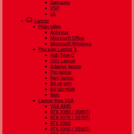
Samsung
VSP
LG
Laptop
Phần Mềm
Antivirus
Microsoft Office
Microsoft Windows
Phụ kiện Laptop ❯
Hub Type C
SSD Laptop
Adapter laptop
Pin laptop
Ram laptop
Bộ vệ sinh
Đế tản nhiệt
Balo
Laptop theo VGA
VGA AMD
RTX 3080 / 3080Ti
RTX 3070 / 3070Ti
RTX 3060
RTX 3050 / 3050Ti