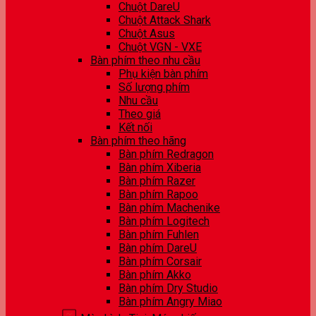
Chuột DareU
Chuột Attack Shark
Chuột Asus
Chuột VGN - VXE
Bàn phím theo nhu cầu
Phụ kiện bàn phím
Số lượng phím
Nhu cầu
Theo giá
Kết nối
Bàn phím theo hãng
Bàn phím Redragon
Bàn phím Xiberia
Bàn phím Razer
Bàn phím Rapoo
Bàn phím Machenike
Bàn phím Logitech
Bàn phím Fuhlen
Bàn phím DareU
Bàn phím Corsair
Bàn phím Akko
Bàn phím Dry Studio
Bàn phím Angry Miao