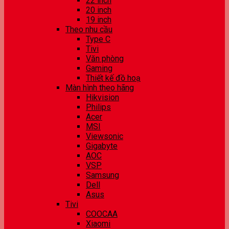
22 inch
20 inch
19 inch
Theo nhu cầu
Type C
Tivi
Văn phòng
Gaming
Thiết kế đồ hoạ
Màn hình theo hãng
Hikvision
Philips
Acer
MSI
Viewsonic
Gigabyte
AOC
VSP
Samsung
Dell
Asus
Tivi
COOCAA
Xiaomi