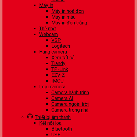
Máy in
Máy in hoá đơn
Máy in màu
Máy in đen trắng
Thẻ nhớ
Webcam
VSP
Logitech
Hãng camera
Xem tất cả
Tiandy
TP-Link
EZVIZ
IMOU
Loại camera
Camera hành trình
Camera AI
Camera ngoài trời
Camera trong nhà
Thiết bị âm thanh
Kết nối loa
Bluetooth
USB