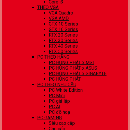
Core i3
THEO VGA
VGA Quadro
VGA AMD
GTX 10 Series
GTX 16 Series
RTX 20 Series
RTX 30 Series
RTX 40 Series
RTX 50 Series
PC THEO HÃNG
PC HÙNG PHÁT x MSI
PC HÙNG PHÁT x ASUS
PC HÙNG PHÁT x GIGABYTE
PC HÙNG PHÁT
PC THEO NHU CẦU
PC White Edition
PC Mini
PC giả lập
PC AI
PC đồ hoạ
PC GAMING
Siêu cao cấp
Cao cấp