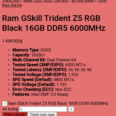
Trang chủ
/
RAM, SSD, HDD, Thẻ nhớ
/
Bộ nhớ RAM
/
Chọn
theo thế hệ
Ram GSkill Trident Z5 RGB
Black 16GB DDR5 6000MHz
1.498.000
₫
Memory Type:
DDR5
Capacity:
16GBx1
Multi-Channel Kit:
Dual Channel Kit
Tested Speed (XMP/EXPO):
6000 MT/s
Tested Latency (XMP/EXPO):
36-36-36-96
Tested Voltage (XMP/EXPO):
1.35V
SPD Speed (Default):
4800 MT/s
SPD Voltage (Default):
1.10V
Error Checking (ECC):
Non-ECC
Features:
Intel XMP 3.0 Ready
Ram GSkill Trident Z5 RGB Black 16GB DDR5 6000MHz
số lượng
Thêm vào giỏ
Thanh toán ngay