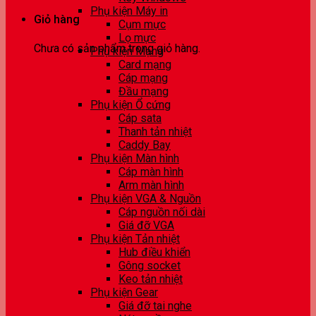
Phụ kiện Máy in
Giỏ hàng
Cụm mực
Lọ mực
Chưa có sản phẩm trong giỏ hàng.
Phụ kiện Mạng
Card mạng
Cáp mạng
Đầu mạng
Phụ kiện Ổ cứng
Cáp sata
Thanh tản nhiệt
Caddy Bay
Phụ kiện Màn hình
Cáp màn hình
Arm màn hình
Phụ kiện VGA & Nguồn
Cáp nguồn nối dài
Giá đỡ VGA
Phụ kiện Tản nhiệt
Hub điều khiển
Gông socket
Keo tản nhiệt
Phụ kiện Gear
Giá đỡ tai nghe