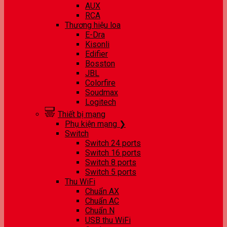
AUX
RCA
Thương hiệu loa
E-Dra
Kisonli
Edifier
Bosston
JBL
Colorfire
Soudmax
Logitech
Thiết bị mạng
Phụ kiện mạng ❯
Switch
Switch 24 ports
Switch 16 ports
Switch 8 ports
Switch 5 ports
Thu WiFi
Chuẩn AX
Chuẩn AC
Chuẩn N
USB thu WiFi