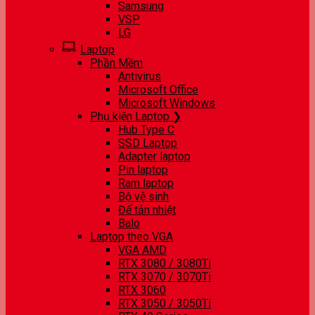
Samsung
VSP
LG
Laptop
Phần Mềm
Antivirus
Microsoft Office
Microsoft Windows
Phụ kiện Laptop ❯
Hub Type C
SSD Laptop
Adapter laptop
Pin laptop
Ram laptop
Bộ vệ sinh
Đế tản nhiệt
Balo
Laptop theo VGA
VGA AMD
RTX 3080 / 3080Ti
RTX 3070 / 3070Ti
RTX 3060
RTX 3050 / 3050Ti