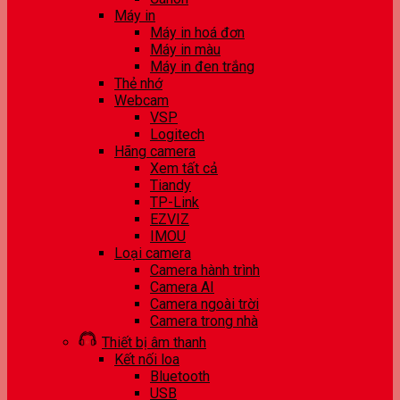
Máy in
Máy in hoá đơn
Máy in màu
Máy in đen trắng
Thẻ nhớ
Webcam
VSP
Logitech
Hãng camera
Xem tất cả
Tiandy
TP-Link
EZVIZ
IMOU
Loại camera
Camera hành trình
Camera AI
Camera ngoài trời
Camera trong nhà
Thiết bị âm thanh
Kết nối loa
Bluetooth
USB