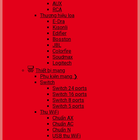
AUX
RCA
Thương hiệu loa
E-Dra
Kisonli
Edifier
Bosston
JBL
Colorfire
Soudmax
Logitech
Thiết bị mạng
Phụ kiện mạng ❯
Switch
Switch 24 ports
Switch 16 ports
Switch 8 ports
Switch 5 ports
Thu WiFi
Chuẩn AX
Chuẩn AC
Chuẩn N
USB thu WiFi