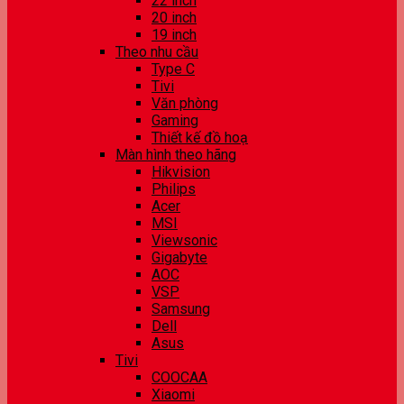
22 inch
20 inch
19 inch
Theo nhu cầu
Type C
Tivi
Văn phòng
Gaming
Thiết kế đồ hoạ
Màn hình theo hãng
Hikvision
Philips
Acer
MSI
Viewsonic
Gigabyte
AOC
VSP
Samsung
Dell
Asus
Tivi
COOCAA
Xiaomi