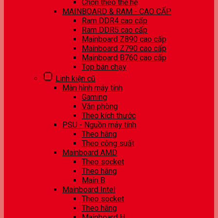
Chọn theo thế hệ
MAINBOARD & RAM - CAO CẤP
Ram DDR4 cao cấp
Ram DDR5 cao cấp
Mainboard Z890 cao cấp
Mainboard Z790 cao cấp
Mainboard B760 cao cấp
Top bán chạy
Linh kiện cũ
Màn hình máy tính
Gaming
Văn phòng
Theo kích thước
PSU - Nguồn máy tính
Theo hãng
Theo công suất
Mainboard AMD
Theo socket
Theo hãng
Main B
Mainboard Intel
Theo socket
Theo hãng
Mainboard H