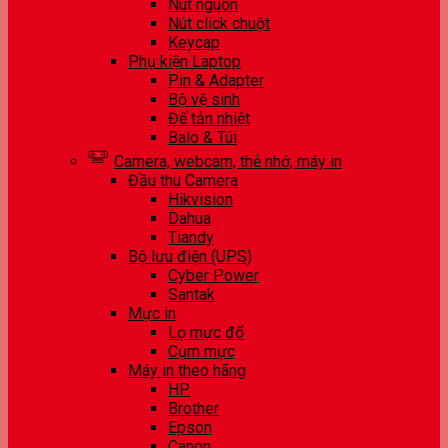
Nút nguồn
Nút click chuột
Keycap
Phụ kiện Laptop
Pin & Adapter
Bộ vệ sinh
Đế tản nhiệt
Balo & Túi
Camera, webcam, thẻ nhớ, máy in
Đầu thu Camera
Hikvision
Dahua
Tiandy
Bộ lưu điện (UPS)
Cyber Power
Santak
Mực in
Lọ mực đổ
Cụm mực
Máy in theo hãng
HP
Brother
Epson
Canon