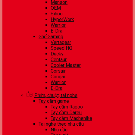
Manson
OEM
Sihoo
HyperWork
Warrior
E-Dra
Ghế Gaming
Vertagear
Speed HQ
Ducky
Centaur
Cooler Master
Corsair
Cougar
Warrior
E-Dra
Phím, chuột, tai nghe
Tay cầm game
Tay cầm Rapoo
Tay cầm Dareu
Tay cầm Machenike
Tai nghe theo nhu cầu
Nhu cầu