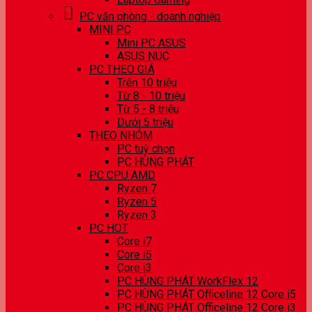
PC văn phòng - doanh nghiệp
MINI PC
Mini PC ASUS
ASUS NUC
PC THEO GIÁ
Trên 10 triệu
Từ 8 - 10 triệu
Từ 5 - 8 triệu
Dưới 5 triệu
THEO NHÓM
PC tuỳ chọn
PC HÙNG PHÁT
PC CPU AMD
Ryzen 7
Ryzen 5
Ryzen 3
PC HOT
Core i7
Core i5
Core i3
PC HÙNG PHÁT WorkFlex 12
PC HÙNG PHÁT Officeline 12 Core i5
PC HÙNG PHÁT Officeline 12 Core i3