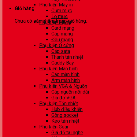
Phụ kiện Máy in
Giỏ hàng
Cụm mực
Lọ mực
Chưa có sản phẩm trong giỏ hàng.
Phụ kiện Mạng
Card mạng
Cáp mạng
Đầu mạng
Phụ kiện Ổ cứng
Cáp sata
Thanh tản nhiệt
Caddy Bay
Phụ kiện Màn hình
Cáp màn hình
Arm màn hình
Phụ kiện VGA & Nguồn
Cáp nguồn nối dài
Giá đỡ VGA
Phụ kiện Tản nhiệt
Hub điều khiển
Gông socket
Keo tản nhiệt
Phụ kiện Gear
Giá đỡ tai nghe