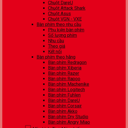
Chuột DareU
Chuột Attack Shark
Chuột Asus
Chuột VGN - VXE
Bàn phím theo nhu cầu
Phụ kiện bàn phím
Số lượng phím
Nhu cầu
Theo giá
Kết nối
Bàn phím theo hãng
Bàn phím Redragon
Bàn phím Xiberia
Bàn phím Razer
Bàn phím Rapoo
Bàn phím Machenike
Bàn phím Logitech
Bàn phím Fuhlen
Bàn phím DareU
Bàn phím Corsair
Bàn phím Akko
Bàn phím Dry Studio
Bàn phím Angry Miao