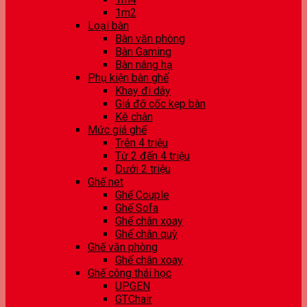
1m2
Loại bàn
Bàn văn phòng
Bàn Gaming
Bàn nâng hạ
Phụ kiện bàn ghế
Khay đi dây
Giá đỡ cốc kẹp bàn
Kê chân
Mức giá ghế
Trên 4 triệu
Từ 2 đến 4 triệu
Dưới 2 triệu
Ghế net
Ghế Couple
Ghế Sofa
Ghế chân xoay
Ghế chân quỳ
Ghế văn phòng
Ghế chân xoay
Ghế công thái học
UPGEN
GTChair