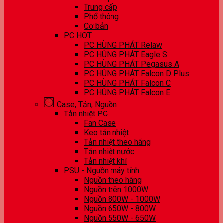
Trung cấp
Phổ thông
Cơ bản
PC HOT
PC HÙNG PHÁT Relaw
PC HÙNG PHÁT Eagle S
PC HÙNG PHÁT Pegasus A
PC HÙNG PHÁT Falcon D Plus
PC HÙNG PHÁT Falcon C
PC HÙNG PHÁT Falcon E
Case, Tản, Nguồn
Tản nhiệt PC
Fan Case
Keo tản nhiệt
Tản nhiệt theo hãng
Tản nhiệt nước
Tản nhiệt khí
PSU - Nguồn máy tính
Nguồn theo hãng
Nguồn trên 1000W
Nguồn 800W - 1000W
Nguồn 650W - 800W
Nguồn 550W - 650W