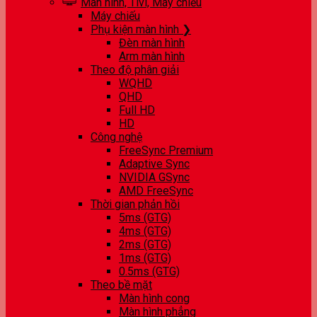
Màn hình, Tivi, Máy chiếu
Máy chiếu
Phụ kiện màn hình ❯
Đèn màn hình
Arm màn hình
Theo độ phân giải
WQHD
QHD
Full HD
HD
Công nghệ
FreeSync Premium
Adaptive Sync
NVIDIA GSync
AMD FreeSync
Thời gian phản hồi
5ms (GTG)
4ms (GTG)
2ms (GTG)
1ms (GTG)
0.5ms (GTG)
Theo bề mặt
Màn hình cong
Màn hình phẳng