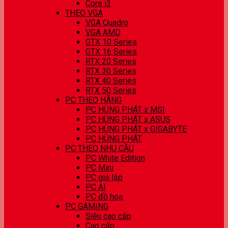
Core i3
THEO VGA
VGA Quadro
VGA AMD
GTX 10 Series
GTX 16 Series
RTX 20 Series
RTX 30 Series
RTX 40 Series
RTX 50 Series
PC THEO HÃNG
PC HÙNG PHÁT x MSI
PC HÙNG PHÁT x ASUS
PC HÙNG PHÁT x GIGABYTE
PC HÙNG PHÁT
PC THEO NHU CẦU
PC White Edition
PC Mini
PC giả lập
PC AI
PC đồ hoạ
PC GAMING
Siêu cao cấp
Cao cấp