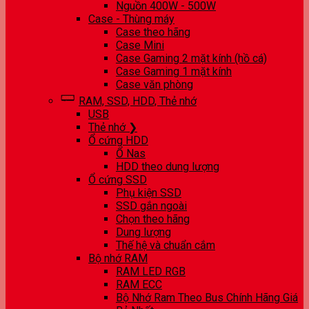
Nguồn 400W - 500W
Case - Thùng máy
Case theo hãng
Case Mini
Case Gaming 2 mặt kính (hồ cá)
Case Gaming 1 mặt kính
Case văn phòng
RAM, SSD, HDD, Thẻ nhớ
USB
Thẻ nhớ ❯
Ổ cứng HDD
Ổ Nas
HDD theo dung lượng
Ổ cứng SSD
Phụ kiện SSD
SSD gắn ngoài
Chọn theo hãng
Dung lượng
Thế hệ và chuẩn cắm
Bộ nhớ RAM
RAM LED RGB
RAM ECC
Bộ Nhớ Ram Theo Bus Chính Hãng Giá