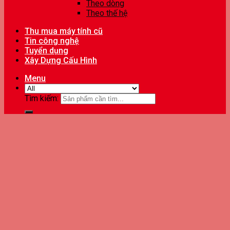
Theo dòng
Theo thế hệ
Thu mua máy tính cũ
Tin công nghệ
Tuyển dụng
Xây Dựng Cấu Hình
Menu
Tìm kiếm: