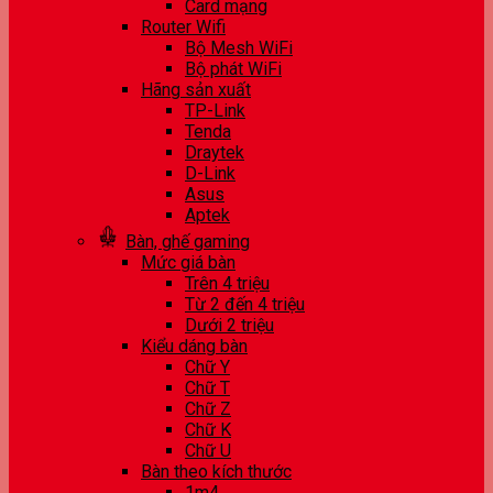
Card mạng
Router Wifi
Bộ Mesh WiFi
Bộ phát WiFi
Hãng sản xuất
TP-Link
Tenda
Draytek
D-Link
Asus
Aptek
Bàn, ghế gaming
Mức giá bàn
Trên 4 triệu
Từ 2 đến 4 triệu
Dưới 2 triệu
Kiểu dáng bàn
Chữ Y
Chữ T
Chữ Z
Chữ K
Chữ U
Bàn theo kích thước
1m4