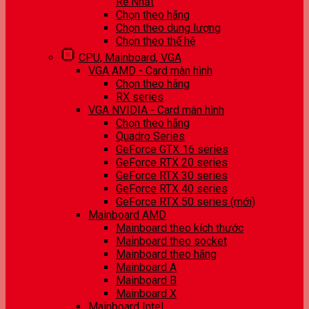
Rẻ Nhất
Chọn theo hãng
Chọn theo dung lượng
Chọn theo thế hệ
CPU, Mainboard, VGA
VGA AMD - Card màn hình
Chọn theo hãng
RX series
VGA NVIDIA - Card màn hình
Chọn theo hãng
Quadro Series
GeForce GTX 16 series
GeForce RTX 20 series
GeForce RTX 30 series
GeForce RTX 40 series
GeForce RTX 50 series (mới)
Mainboard AMD
Mainboard theo kích thước
Mainboard theo socket
Mainboard theo hãng
Mainboard A
Mainboard B
Mainboard X
Mainboard Intel