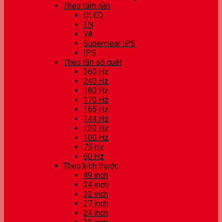
Theo tấm nền
OLED
TN
VA
Superclear IPS
IPS
Theo tần số quét
360 Hz
240 Hz
180 Hz
170 Hz
165 Hz
144 Hz
120 Hz
100 Hz
75 Hz
60 Hz
Theo kích thước
49 inch
34 inch
32 inch
27 inch
24 inch