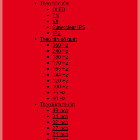
Theo tấm nền
OLED
TN
VA
Superclear IPS
IPS
Theo tần số quét
360 Hz
240 Hz
180 Hz
170 Hz
165 Hz
144 Hz
120 Hz
100 Hz
75 Hz
60 Hz
Theo kích thước
49 inch
34 inch
32 inch
27 inch
24 inch