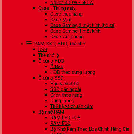
Nguồn 400W - 500W
Case - Thùng máy
Case theo hãng
Case Mini
Case Gaming 2 mặt kính (hồ cá)
Case Gaming 1 mặt kính
Case văn phòng
RAM, SSD, HDD, Thẻ nhớ
USB
Thẻ nhớ ❯
Ổ cứng HDD
Ổ Nas
HDD theo dung lượng
Ổ cứng SSD
Phụ kiện SSD
SSD gắn ngoài
Chọn theo hãng
Dung lượng
Thế hệ và chuẩn cắm
Bộ nhớ RAM
RAM LED RGB
RAM ECC
Bộ Nhớ Ram Theo Bus Chính Hãng Giá