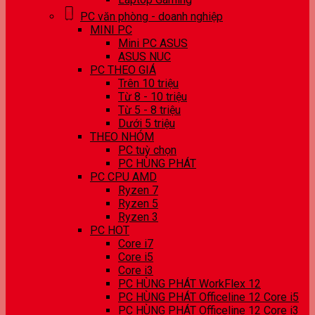
PC văn phòng - doanh nghiệp
MINI PC
Mini PC ASUS
ASUS NUC
PC THEO GIÁ
Trên 10 triệu
Từ 8 - 10 triệu
Từ 5 - 8 triệu
Dưới 5 triệu
THEO NHÓM
PC tuỳ chọn
PC HÙNG PHÁT
PC CPU AMD
Ryzen 7
Ryzen 5
Ryzen 3
PC HOT
Core i7
Core i5
Core i3
PC HÙNG PHÁT WorkFlex 12
PC HÙNG PHÁT Officeline 12 Core i5
PC HÙNG PHÁT Officeline 12 Core i3