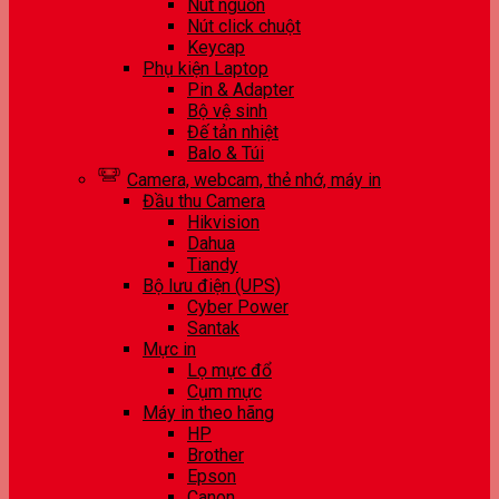
Nút nguồn
Nút click chuột
Keycap
Phụ kiện Laptop
Pin & Adapter
Bộ vệ sinh
Đế tản nhiệt
Balo & Túi
Camera, webcam, thẻ nhớ, máy in
Đầu thu Camera
Hikvision
Dahua
Tiandy
Bộ lưu điện (UPS)
Cyber Power
Santak
Mực in
Lọ mực đổ
Cụm mực
Máy in theo hãng
HP
Brother
Epson
Canon