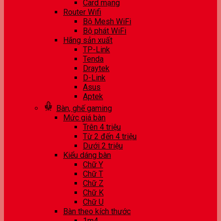
Card mạng
Router Wifi
Bộ Mesh WiFi
Bộ phát WiFi
Hãng sản xuất
TP-Link
Tenda
Draytek
D-Link
Asus
Aptek
Bàn, ghế gaming
Mức giá bàn
Trên 4 triệu
Từ 2 đến 4 triệu
Dưới 2 triệu
Kiểu dáng bàn
Chữ Y
Chữ T
Chữ Z
Chữ K
Chữ U
Bàn theo kích thước
1m4