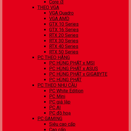
Core i3
THEO VGA
VGA Quadro
VGA AMD
GTX 10 Series
GTX 16 Series
RTX 20 Series
RTX 30 Series
RTX 40 Series
RTX 50 Series
PC THEO HÃNG
PC HÙNG PHÁT x MSI
PC HÙNG PHÁT x ASUS
PC HÙNG PHÁT x GIGABYTE
PC HÙNG PHÁT
PC THEO NHU CẦU
PC White Edition
PC Mini
PC giả lập
PC AI
PC đồ hoạ
PC GAMING
Siêu cao cấp
Cao cấp