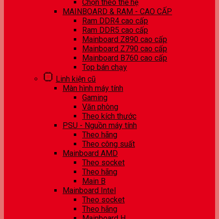
Chọn theo thế hệ
MAINBOARD & RAM - CAO CẤP
Ram DDR4 cao cấp
Ram DDR5 cao cấp
Mainboard Z890 cao cấp
Mainboard Z790 cao cấp
Mainboard B760 cao cấp
Top bán chạy
Linh kiện cũ
Màn hình máy tính
Gaming
Văn phòng
Theo kích thước
PSU - Nguồn máy tính
Theo hãng
Theo công suất
Mainboard AMD
Theo socket
Theo hãng
Main B
Mainboard Intel
Theo socket
Theo hãng
Mainboard H