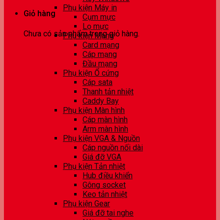
Phụ kiện Máy in
Giỏ hàng
Cụm mực
Lọ mực
Chưa có sản phẩm trong giỏ hàng.
Phụ kiện Mạng
Card mạng
Cáp mạng
Đầu mạng
Phụ kiện Ổ cứng
Cáp sata
Thanh tản nhiệt
Caddy Bay
Phụ kiện Màn hình
Cáp màn hình
Arm màn hình
Phụ kiện VGA & Nguồn
Cáp nguồn nối dài
Giá đỡ VGA
Phụ kiện Tản nhiệt
Hub điều khiển
Gông socket
Keo tản nhiệt
Phụ kiện Gear
Giá đỡ tai nghe