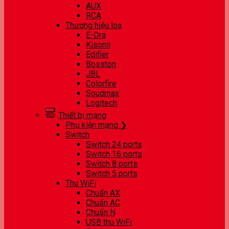
AUX
RCA
Thương hiệu loa
E-Dra
Kisonli
Edifier
Bosston
JBL
Colorfire
Soudmax
Logitech
Thiết bị mạng
Phụ kiện mạng ❯
Switch
Switch 24 ports
Switch 16 ports
Switch 8 ports
Switch 5 ports
Thu WiFi
Chuẩn AX
Chuẩn AC
Chuẩn N
USB thu WiFi