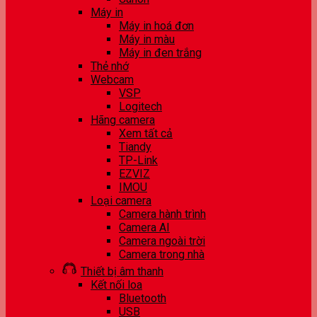
Máy in
Máy in hoá đơn
Máy in màu
Máy in đen trắng
Thẻ nhớ
Webcam
VSP
Logitech
Hãng camera
Xem tất cả
Tiandy
TP-Link
EZVIZ
IMOU
Loại camera
Camera hành trình
Camera AI
Camera ngoài trời
Camera trong nhà
Thiết bị âm thanh
Kết nối loa
Bluetooth
USB