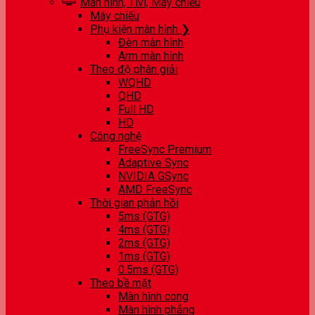
Màn hình, Tivi, Máy chiếu
Máy chiếu
Phụ kiện màn hình ❯
Đèn màn hình
Arm màn hình
Theo độ phân giải
WQHD
QHD
Full HD
HD
Công nghệ
FreeSync Premium
Adaptive Sync
NVIDIA GSync
AMD FreeSync
Thời gian phản hồi
5ms (GTG)
4ms (GTG)
2ms (GTG)
1ms (GTG)
0.5ms (GTG)
Theo bề mặt
Màn hình cong
Màn hình phẳng