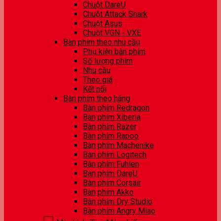
Chuột DareU
Chuột Attack Shark
Chuột Asus
Chuột VGN - VXE
Bàn phím theo nhu cầu
Phụ kiện bàn phím
Số lượng phím
Nhu cầu
Theo giá
Kết nối
Bàn phím theo hãng
Bàn phím Redragon
Bàn phím Xiberia
Bàn phím Razer
Bàn phím Rapoo
Bàn phím Machenike
Bàn phím Logitech
Bàn phím Fuhlen
Bàn phím DareU
Bàn phím Corsair
Bàn phím Akko
Bàn phím Dry Studio
Bàn phím Angry Miao