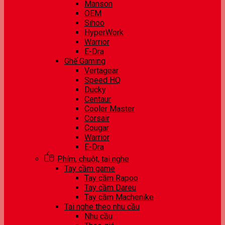
Manson
OEM
Sihoo
HyperWork
Warrior
E-Dra
Ghế Gaming
Vertagear
Speed HQ
Ducky
Centaur
Cooler Master
Corsair
Cougar
Warrior
E-Dra
Phím, chuột, tai nghe
Tay cầm game
Tay cầm Rapoo
Tay cầm Dareu
Tay cầm Machenike
Tai nghe theo nhu cầu
Nhu cầu