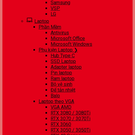
Samsung
VSP
LG
Laptop
Phần Mềm
Antivirus
Microsoft Office
Microsoft Windows
Phụ kiện Laptop ❯
Hub Type C
SSD Laptop
Adapter laptop
Pin laptop
Ram laptop
Bộ vệ sinh
Đế tản nhiệt
Balo
Laptop theo VGA
VGA AMD
RTX 3080 / 3080Ti
RTX 3070 / 3070Ti
RTX 3060
RTX 3050 / 3050Ti