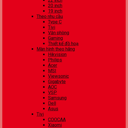
22 inch
20 inch
19 inch
Theo nhu cầu
Type C
Tivi
Văn phòng
Gaming
Thiết kế đồ hoạ
Màn hình theo hãng
Hikvision
Philips
Acer
MSI
Viewsonic
Gigabyte
AOC
VSP
Samsung
Dell
Asus
Tivi
COOCAA
Xiaomi