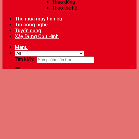
Theo dòng
Theo thế hệ
Thu mua máy tính cũ
Tin công nghệ
Tuyển dụng
Xây Dựng Cấu Hình
Menu
Tìm kiếm: