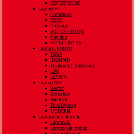
EXPERTBOOK
Laptop HP
OmniBook
ENVY
Probook
VICTUS / OMEN
Pavilion
HP 14 / HP 15
Laptop LENOVO
YOGA
IDEAPAD
Thinkpad / Thinkbook
LOQ
LEGION
Laptop MSI
Vector
Crosshair
KATANA
Thin/Cyborg
MODERN
Laptop theo nhu cầu
Laptop AI
Laptop văn phòng
Laptop Gaming