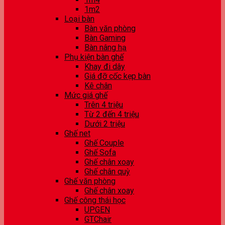
1m2
Loại bàn
Bàn văn phòng
Bàn Gaming
Bàn nâng hạ
Phụ kiện bàn ghế
Khay đi dây
Giá đỡ cốc kẹp bàn
Kê chân
Mức giá ghế
Trên 4 triệu
Từ 2 đến 4 triệu
Dưới 2 triệu
Ghế net
Ghế Couple
Ghế Sofa
Ghế chân xoay
Ghế chân quỳ
Ghế văn phòng
Ghế chân xoay
Ghế công thái học
UPGEN
GTChair