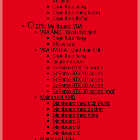
Rẻ Nhất
Chọn theo hãng
Chọn theo dung lượng
Chọn theo thế hệ
CPU, Mainboard, VGA
VGA AMD - Card màn hình
Chọn theo hãng
RX series
VGA NVIDIA - Card màn hình
Chọn theo hãng
Quadro Series
GeForce GTX 16 series
GeForce RTX 20 series
GeForce RTX 30 series
GeForce RTX 40 series
GeForce RTX 50 series (mới)
Mainboard AMD
Mainboard theo kích thước
Mainboard theo socket
Mainboard theo hãng
Mainboard A
Mainboard B
Mainboard X
Mainboard Intel