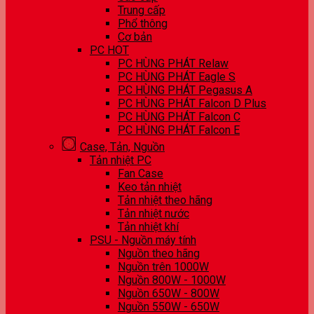
Trung cấp
Phổ thông
Cơ bản
PC HOT
PC HÙNG PHÁT Relaw
PC HÙNG PHÁT Eagle S
PC HÙNG PHÁT Pegasus A
PC HÙNG PHÁT Falcon D Plus
PC HÙNG PHÁT Falcon C
PC HÙNG PHÁT Falcon E
Case, Tản, Nguồn
Tản nhiệt PC
Fan Case
Keo tản nhiệt
Tản nhiệt theo hãng
Tản nhiệt nước
Tản nhiệt khí
PSU - Nguồn máy tính
Nguồn theo hãng
Nguồn trên 1000W
Nguồn 800W - 1000W
Nguồn 650W - 800W
Nguồn 550W - 650W