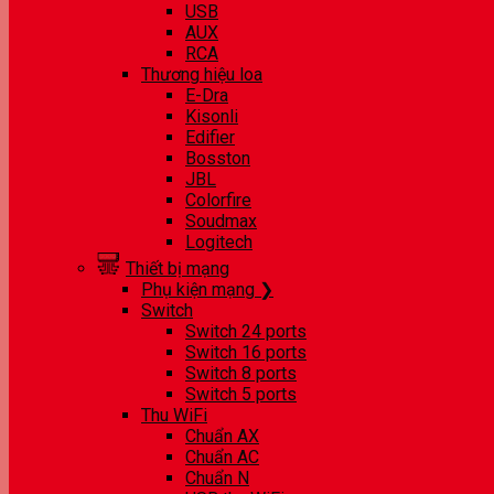
USB
AUX
RCA
Thương hiệu loa
E-Dra
Kisonli
Edifier
Bosston
JBL
Colorfire
Soudmax
Logitech
Thiết bị mạng
Phụ kiện mạng ❯
Switch
Switch 24 ports
Switch 16 ports
Switch 8 ports
Switch 5 ports
Thu WiFi
Chuẩn AX
Chuẩn AC
Chuẩn N