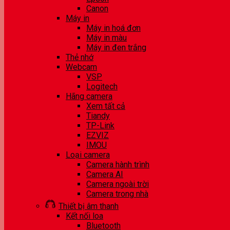
Canon
Máy in
Máy in hoá đơn
Máy in màu
Máy in đen trắng
Thẻ nhớ
Webcam
VSP
Logitech
Hãng camera
Xem tất cả
Tiandy
TP-Link
EZVIZ
IMOU
Loại camera
Camera hành trình
Camera AI
Camera ngoài trời
Camera trong nhà
Thiết bị âm thanh
Kết nối loa
Bluetooth