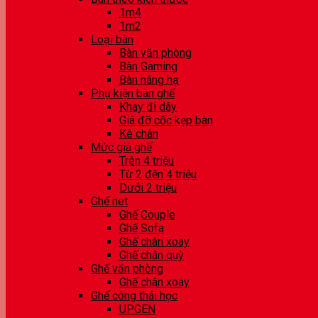
1m4
1m2
Loại bàn
Bàn văn phòng
Bàn Gaming
Bàn nâng hạ
Phụ kiện bàn ghế
Khay đi dây
Giá đỡ cốc kẹp bàn
Kê chân
Mức giá ghế
Trên 4 triệu
Từ 2 đến 4 triệu
Dưới 2 triệu
Ghế net
Ghế Couple
Ghế Sofa
Ghế chân xoay
Ghế chân quỳ
Ghế văn phòng
Ghế chân xoay
Ghế công thái học
UPGEN