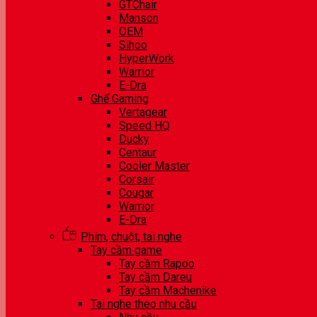
GTChair
Manson
OEM
Sihoo
HyperWork
Warrior
E-Dra
Ghế Gaming
Vertagear
Speed HQ
Ducky
Centaur
Cooler Master
Corsair
Cougar
Warrior
E-Dra
Phím, chuột, tai nghe
Tay cầm game
Tay cầm Rapoo
Tay cầm Dareu
Tay cầm Machenike
Tai nghe theo nhu cầu