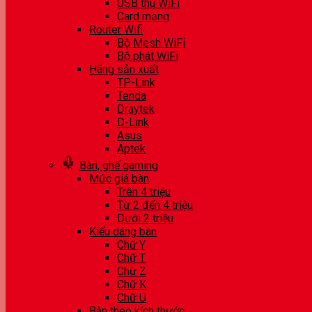
USB thu WiFi
Card mạng
Router Wifi
Bộ Mesh WiFi
Bộ phát WiFi
Hãng sản xuất
TP-Link
Tenda
Draytek
D-Link
Asus
Aptek
Bàn, ghế gaming
Mức giá bàn
Trên 4 triệu
Từ 2 đến 4 triệu
Dưới 2 triệu
Kiểu dáng bàn
Chữ Y
Chữ T
Chữ Z
Chữ K
Chữ U
Bàn theo kích thước