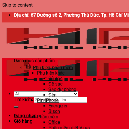
Skip to content
Địa chỉ: 67 Đường số 2, Phường Thủ Đức, Tp. Hồ Chí M
Danh mục sản phẩm
Phụ kiện, phần mềm
Phụ kiện khác
Củ sạc
Đế sạc
Sạc dự phòng
Đèn
Tìm kiếm:
Pin iPhone
Energizer
Bison
Đăng nhập
Phần mềm
Giỏ hàng
Office
Phần mềm diệt Virus