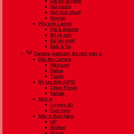
Giá đỡ tai nghe
Nút nguồn
Nút click chuột
Keycap
Phụ kiện Laptop
Pin & Adapter
Bộ vệ sinh
Đế tản nhiệt
Balo & Túi
Camera, webcam, thẻ nhớ, máy in
Đầu thu Camera
Hikvision
Dahua
Tiandy
Bộ lưu điện (UPS)
Cyber Power
Santak
Mực in
Lọ mực đổ
Cụm mực
Máy in theo hãng
HP
Brother
Epson