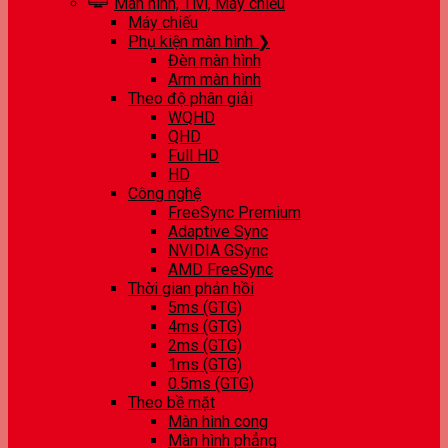
Màn hình, Tivi, Máy chiếu
Máy chiếu
Phụ kiện màn hình ❯
Đèn màn hình
Arm màn hình
Theo độ phân giải
WQHD
QHD
Full HD
HD
Công nghệ
FreeSync Premium
Adaptive Sync
NVIDIA GSync
AMD FreeSync
Thời gian phản hồi
5ms (GTG)
4ms (GTG)
2ms (GTG)
1ms (GTG)
0.5ms (GTG)
Theo bề mặt
Màn hình cong
Màn hình phẳng