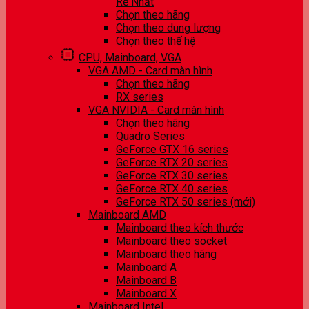
Rẻ Nhất
Chọn theo hãng
Chọn theo dung lượng
Chọn theo thế hệ
CPU, Mainboard, VGA
VGA AMD - Card màn hình
Chọn theo hãng
RX series
VGA NVIDIA - Card màn hình
Chọn theo hãng
Quadro Series
GeForce GTX 16 series
GeForce RTX 20 series
GeForce RTX 30 series
GeForce RTX 40 series
GeForce RTX 50 series (mới)
Mainboard AMD
Mainboard theo kích thước
Mainboard theo socket
Mainboard theo hãng
Mainboard A
Mainboard B
Mainboard X
Mainboard Intel