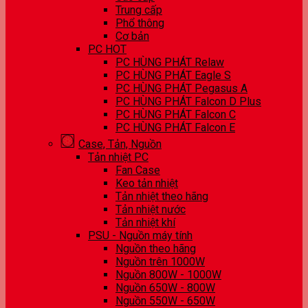
Trung cấp
Phổ thông
Cơ bản
PC HOT
PC HÙNG PHÁT Relaw
PC HÙNG PHÁT Eagle S
PC HÙNG PHÁT Pegasus A
PC HÙNG PHÁT Falcon D Plus
PC HÙNG PHÁT Falcon C
PC HÙNG PHÁT Falcon E
Case, Tản, Nguồn
Tản nhiệt PC
Fan Case
Keo tản nhiệt
Tản nhiệt theo hãng
Tản nhiệt nước
Tản nhiệt khí
PSU - Nguồn máy tính
Nguồn theo hãng
Nguồn trên 1000W
Nguồn 800W - 1000W
Nguồn 650W - 800W
Nguồn 550W - 650W