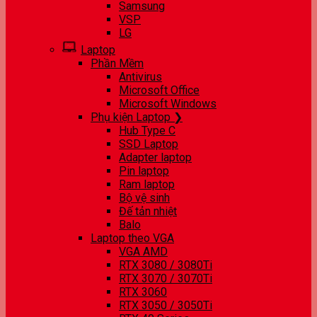
Samsung
VSP
LG
Laptop
Phần Mềm
Antivirus
Microsoft Office
Microsoft Windows
Phụ kiện Laptop ❯
Hub Type C
SSD Laptop
Adapter laptop
Pin laptop
Ram laptop
Bộ vệ sinh
Đế tản nhiệt
Balo
Laptop theo VGA
VGA AMD
RTX 3080 / 3080Ti
RTX 3070 / 3070Ti
RTX 3060
RTX 3050 / 3050Ti