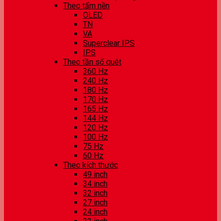
Theo tấm nền
OLED
TN
VA
Superclear IPS
IPS
Theo tần số quét
360 Hz
240 Hz
180 Hz
170 Hz
165 Hz
144 Hz
120 Hz
100 Hz
75 Hz
60 Hz
Theo kích thước
49 inch
34 inch
32 inch
27 inch
24 inch