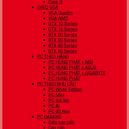
Core i3
THEO VGA
VGA Quadro
VGA AMD
GTX 10 Series
GTX 16 Series
RTX 20 Series
RTX 30 Series
RTX 40 Series
RTX 50 Series
PC THEO HÃNG
PC HÙNG PHÁT x MSI
PC HÙNG PHÁT x ASUS
PC HÙNG PHÁT x GIGABYTE
PC HÙNG PHÁT
PC THEO NHU CẦU
PC White Edition
PC Mini
PC giả lập
PC AI
PC đồ hoạ
PC GAMING
Siêu cao cấp
Cao cấp