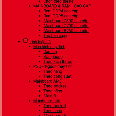
Chọn theo thế hệ
MAINBOARD & RAM - CAO CẤP
Ram DDR4 cao cấp
Ram DDR5 cao cấp
Mainboard Z890 cao cấp
Mainboard Z790 cao cấp
Mainboard B760 cao cấp
Top bán chạy
Linh kiện cũ
Màn hình máy tính
Gaming
Văn phòng
Theo kích thước
PSU - Nguồn máy tính
Theo hãng
Theo công suất
Mainboard AMD
Theo socket
Theo hãng
Main B
Mainboard Intel
Theo socket
Theo hãng
Mainboard H