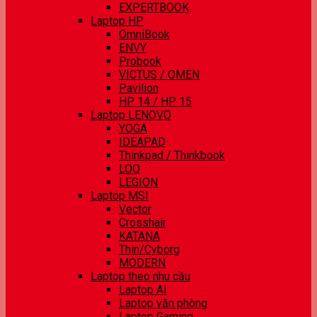
EXPERTBOOK
Laptop HP
OmniBook
ENVY
Probook
VICTUS / OMEN
Pavilion
HP 14 / HP 15
Laptop LENOVO
YOGA
IDEAPAD
Thinkpad / Thinkbook
LOQ
LEGION
Laptop MSI
Vector
Crosshair
KATANA
Thin/Cyborg
MODERN
Laptop theo nhu cầu
Laptop AI
Laptop văn phòng
Laptop Gaming