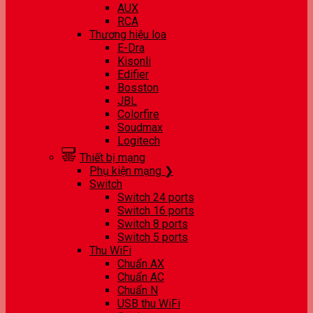
AUX
RCA
Thương hiệu loa
E-Dra
Kisonli
Edifier
Bosston
JBL
Colorfire
Soudmax
Logitech
Thiết bị mạng
Phụ kiện mạng ❯
Switch
Switch 24 ports
Switch 16 ports
Switch 8 ports
Switch 5 ports
Thu WiFi
Chuẩn AX
Chuẩn AC
Chuẩn N
USB thu WiFi