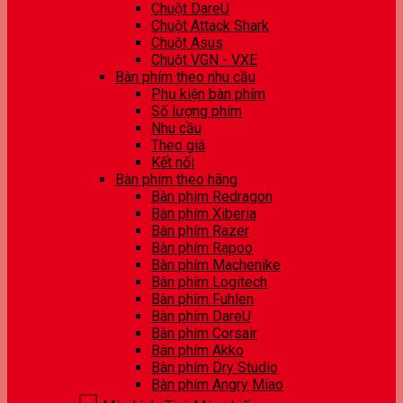
Chuột DareU
Chuột Attack Shark
Chuột Asus
Chuột VGN - VXE
Bàn phím theo nhu cầu
Phụ kiện bàn phím
Số lượng phím
Nhu cầu
Theo giá
Kết nối
Bàn phím theo hãng
Bàn phím Redragon
Bàn phím Xiberia
Bàn phím Razer
Bàn phím Rapoo
Bàn phím Machenike
Bàn phím Logitech
Bàn phím Fuhlen
Bàn phím DareU
Bàn phím Corsair
Bàn phím Akko
Bàn phím Dry Studio
Bàn phím Angry Miao