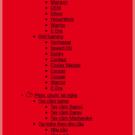
Manson
OEM
Sihoo
HyperWork
Warrior
E-Dra
Ghế Gaming
Vertagear
Speed HQ
Ducky
Centaur
Cooler Master
Corsair
Cougar
Warrior
E-Dra
Phím, chuột, tai nghe
Tay cầm game
Tay cầm Rapoo
Tay cầm Dareu
Tay cầm Machenike
Tai nghe theo nhu cầu
Nhu cầu