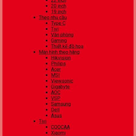
22 inch
20 inch
19 inch
Theo nhu cầu
Type C
Tivi
Văn phòng
Gaming
Thiết kế đồ hoạ
Màn hình theo hãng
Hikvision
Philips
Acer
MSI
Viewsonic
Gigabyte
AOC
VSP
Samsung
Dell
Asus
Tivi
COOCAA
Xiaomi