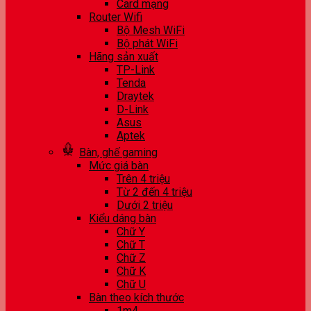
Card mạng
Router Wifi
Bộ Mesh WiFi
Bộ phát WiFi
Hãng sản xuất
TP-Link
Tenda
Draytek
D-Link
Asus
Aptek
Bàn, ghế gaming
Mức giá bàn
Trên 4 triệu
Từ 2 đến 4 triệu
Dưới 2 triệu
Kiểu dáng bàn
Chữ Y
Chữ T
Chữ Z
Chữ K
Chữ U
Bàn theo kích thước
1m4