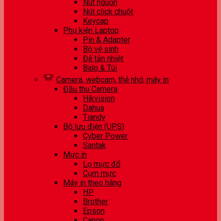
Nút nguồn
Nút click chuột
Keycap
Phụ kiện Laptop
Pin & Adapter
Bộ vệ sinh
Đế tản nhiệt
Balo & Túi
Camera, webcam, thẻ nhớ, máy in
Đầu thu Camera
Hikvision
Dahua
Tiandy
Bộ lưu điện (UPS)
Cyber Power
Santak
Mực in
Lọ mực đổ
Cụm mực
Máy in theo hãng
HP
Brother
Epson
Canon