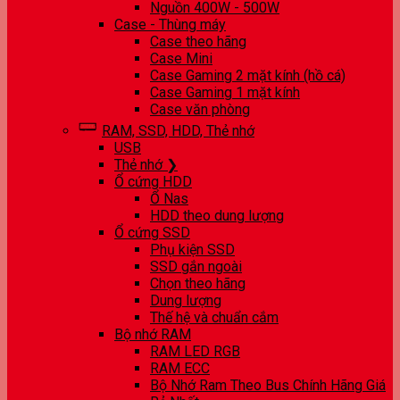
Nguồn 400W - 500W
Case - Thùng máy
Case theo hãng
Case Mini
Case Gaming 2 mặt kính (hồ cá)
Case Gaming 1 mặt kính
Case văn phòng
RAM, SSD, HDD, Thẻ nhớ
USB
Thẻ nhớ ❯
Ổ cứng HDD
Ổ Nas
HDD theo dung lượng
Ổ cứng SSD
Phụ kiện SSD
SSD gắn ngoài
Chọn theo hãng
Dung lượng
Thế hệ và chuẩn cắm
Bộ nhớ RAM
RAM LED RGB
RAM ECC
Bộ Nhớ Ram Theo Bus Chính Hãng Giá