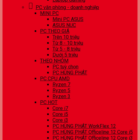
PC văn phòng - doanh nghiệp
MINI PC
Mini PC ASUS
ASUS NUC
PC THEO GIÁ
Trên 10 triệu
Từ 8 - 10 triệu
Từ 5 - 8 triệu
Dưới 5 triệu
THEO NHÓM
PC tuỳ chọn
PC HÙNG PHÁT
PC CPU AMD
Ryzen 7
Ryzen 5
Ryzen 3
PC HOT
Core i7
Core i5
Core i3
PC HÙNG PHÁT WorkFlex 12
PC HÙNG PHÁT Officeline 12 Core i5
PC HÙNG PHÁT Officeline 12 Core i3