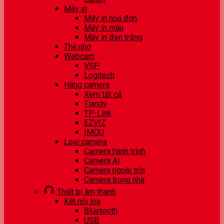
Máy in
Máy in hoá đơn
Máy in màu
Máy in đen trắng
Thẻ nhớ
Webcam
VSP
Logitech
Hãng camera
Xem tất cả
Tiandy
TP-Link
EZVIZ
IMOU
Loại camera
Camera hành trình
Camera AI
Camera ngoài trời
Camera trong nhà
Thiết bị âm thanh
Kết nối loa
Bluetooth
USB