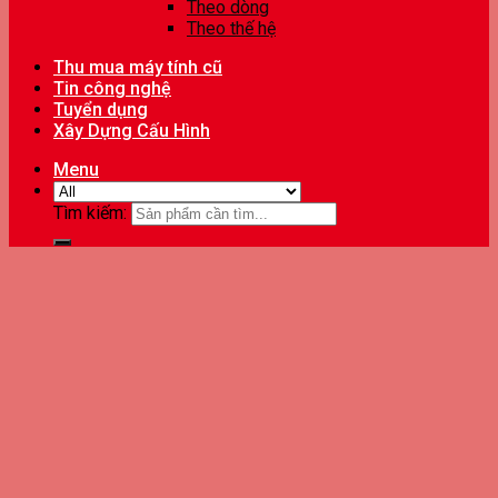
Theo dòng
Theo thế hệ
Thu mua máy tính cũ
Tin công nghệ
Tuyển dụng
Xây Dựng Cấu Hình
Menu
Tìm kiếm: