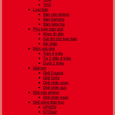
1m2
Loại bàn
Bàn văn phòng
Bàn Gaming
Bàn nâng hạ
Phụ kiện bàn ghế
Khay đi dây
Giá đỡ cốc kẹp bàn
Kê chân
Mức giá ghế
Trên 4 triệu
Từ 2 đến 4 triệu
Dưới 2 triệu
Ghế net
Ghế Couple
Ghế Sofa
Ghế chân xoay
Ghế chân quỳ
Ghế văn phòng
Ghế chân xoay
Ghế công thái học
UPGEN
GTChair