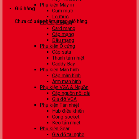
Phụ kiện Máy in
Giỏ hàng
Cụm mực
Lọ mực
Chưa có sản phẩm trong giỏ hàng.
Phụ kiện Mạng
Card mạng
Cáp mạng
Đầu mạng
Phụ kiện Ổ cứng
Cáp sata
Thanh tản nhiệt
Caddy Bay
Phụ kiện Màn hình
Cáp màn hình
Arm màn hình
Phụ kiện VGA & Nguồn
Cáp nguồn nối dài
Giá đỡ VGA
Phụ kiện Tản nhiệt
Hub điều khiển
Gông socket
Keo tản nhiệt
Phụ kiện Gear
Giá đỡ tai nghe