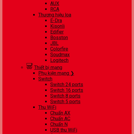
AUX
RCA
Thương hiệu loa
E-Dra
Kisonli
Edifier
Bosston
JBL
Colorfire
Soudmax
Logitech
Thiết bị mạng
Phụ kiện mạng ❯
Switch
Switch 24 ports
Switch 16 ports
Switch 8 ports
Switch 5 ports
Thu WiFi
Chuẩn AX
Chuẩn AC
Chuẩn N
USB thu WiFi