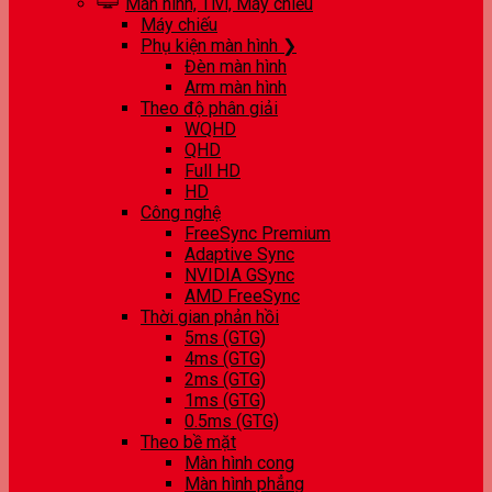
Màn hình, Tivi, Máy chiếu
Máy chiếu
Phụ kiện màn hình ❯
Đèn màn hình
Arm màn hình
Theo độ phân giải
WQHD
QHD
Full HD
HD
Công nghệ
FreeSync Premium
Adaptive Sync
NVIDIA GSync
AMD FreeSync
Thời gian phản hồi
5ms (GTG)
4ms (GTG)
2ms (GTG)
1ms (GTG)
0.5ms (GTG)
Theo bề mặt
Màn hình cong
Màn hình phẳng