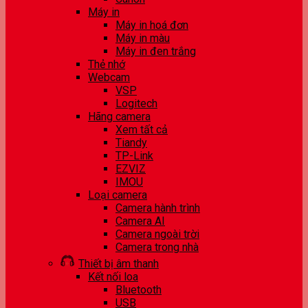
Máy in
Máy in hoá đơn
Máy in màu
Máy in đen trắng
Thẻ nhớ
Webcam
VSP
Logitech
Hãng camera
Xem tất cả
Tiandy
TP-Link
EZVIZ
IMOU
Loại camera
Camera hành trình
Camera AI
Camera ngoài trời
Camera trong nhà
Thiết bị âm thanh
Kết nối loa
Bluetooth
USB