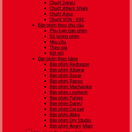
Chuột DareU
Chuột Attack Shark
Chuột Asus
Chuột VGN - VXE
Bàn phím theo nhu cầu
Phụ kiện bàn phím
Số lượng phím
Nhu cầu
Theo giá
Kết nối
Bàn phím theo hãng
Bàn phím Redragon
Bàn phím Xiberia
Bàn phím Razer
Bàn phím Rapoo
Bàn phím Machenike
Bàn phím Logitech
Bàn phím Fuhlen
Bàn phím DareU
Bàn phím Corsair
Bàn phím Akko
Bàn phím Dry Studio
Bàn phím Angry Miao