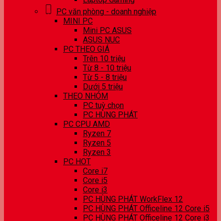
PC văn phòng - doanh nghiệp
MINI PC
Mini PC ASUS
ASUS NUC
PC THEO GIÁ
Trên 10 triệu
Từ 8 - 10 triệu
Từ 5 - 8 triệu
Dưới 5 triệu
THEO NHÓM
PC tuỳ chọn
PC HÙNG PHÁT
PC CPU AMD
Ryzen 7
Ryzen 5
Ryzen 3
PC HOT
Core i7
Core i5
Core i3
PC HÙNG PHÁT WorkFlex 12
PC HÙNG PHÁT Officeline 12 Core i5
PC HÙNG PHÁT Officeline 12 Core i3