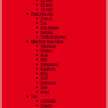
22 inch
20 inch
19 inch
Theo nhu cầu
Type C
Tivi
Văn phòng
Gaming
Thiết kế đồ hoạ
Màn hình theo hãng
Hikvision
Philips
Acer
MSI
Viewsonic
Gigabyte
AOC
VSP
Samsung
Dell
Asus
Tivi
COOCAA
Xiaomi