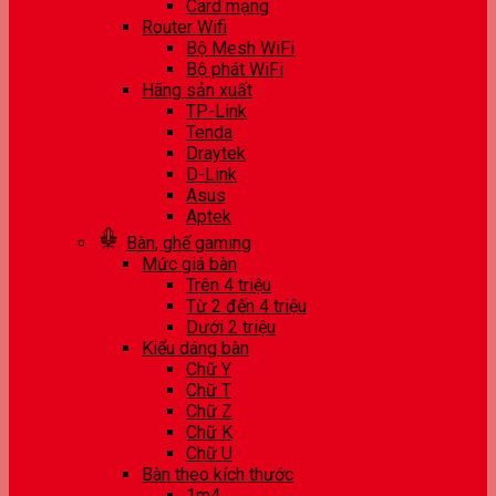
Card mạng
Router Wifi
Bộ Mesh WiFi
Bộ phát WiFi
Hãng sản xuất
TP-Link
Tenda
Draytek
D-Link
Asus
Aptek
Bàn, ghế gaming
Mức giá bàn
Trên 4 triệu
Từ 2 đến 4 triệu
Dưới 2 triệu
Kiểu dáng bàn
Chữ Y
Chữ T
Chữ Z
Chữ K
Chữ U
Bàn theo kích thước
1m4