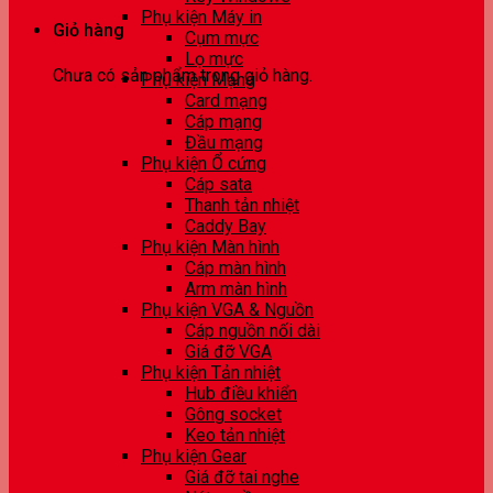
Phụ kiện Máy in
Giỏ hàng
Cụm mực
Lọ mực
Chưa có sản phẩm trong giỏ hàng.
Phụ kiện Mạng
Card mạng
Cáp mạng
Đầu mạng
Phụ kiện Ổ cứng
Cáp sata
Thanh tản nhiệt
Caddy Bay
Phụ kiện Màn hình
Cáp màn hình
Arm màn hình
Phụ kiện VGA & Nguồn
Cáp nguồn nối dài
Giá đỡ VGA
Phụ kiện Tản nhiệt
Hub điều khiển
Gông socket
Keo tản nhiệt
Phụ kiện Gear
Giá đỡ tai nghe