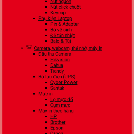
Nút nguồn
Nút click chuột
Keycap
Phụ kiện Laptop
Pin & Adapter
Bộ vệ sinh
Đế tản nhiệt
Balo & Túi
Camera, webcam, thẻ nhớ, máy in
Đầu thu Camera
Hikvision
Dahua
Tiandy
Bộ lưu điện (UPS)
Cyber Power
Santak
Mực in
Lọ mực đổ
Cụm mực
Máy in theo hãng
HP
Brother
Epson
Canon