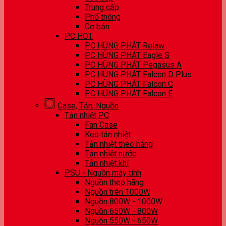
Trung cấp
Phổ thông
Cơ bản
PC HOT
PC HÙNG PHÁT Relaw
PC HÙNG PHÁT Eagle S
PC HÙNG PHÁT Pegasus A
PC HÙNG PHÁT Falcon D Plus
PC HÙNG PHÁT Falcon C
PC HÙNG PHÁT Falcon E
Case, Tản, Nguồn
Tản nhiệt PC
Fan Case
Keo tản nhiệt
Tản nhiệt theo hãng
Tản nhiệt nước
Tản nhiệt khí
PSU - Nguồn máy tính
Nguồn theo hãng
Nguồn trên 1000W
Nguồn 800W - 1000W
Nguồn 650W - 800W
Nguồn 550W - 650W