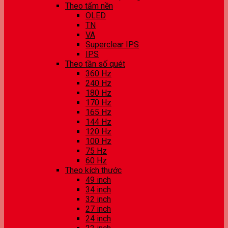
Theo tấm nền
OLED
TN
VA
Superclear IPS
IPS
Theo tần số quét
360 Hz
240 Hz
180 Hz
170 Hz
165 Hz
144 Hz
120 Hz
100 Hz
75 Hz
60 Hz
Theo kích thước
49 inch
34 inch
32 inch
27 inch
24 inch