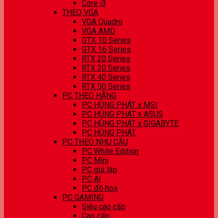
Core i3
THEO VGA
VGA Quadro
VGA AMD
GTX 10 Series
GTX 16 Series
RTX 20 Series
RTX 30 Series
RTX 40 Series
RTX 50 Series
PC THEO HÃNG
PC HÙNG PHÁT x MSI
PC HÙNG PHÁT x ASUS
PC HÙNG PHÁT x GIGABYTE
PC HÙNG PHÁT
PC THEO NHU CẦU
PC White Edition
PC Mini
PC giả lập
PC AI
PC đồ hoạ
PC GAMING
Siêu cao cấp
Cao cấp