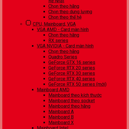
Rẻ Nhất
Chọn theo hãng
Chọn theo dung lượng
Chọn theo thế hệ
CPU, Mainboard, VGA
VGA AMD - Card màn hình
Chọn theo hãng
RX series
VGA NVIDIA - Card màn hình
Chọn theo hãng
Quadro Series
GeForce GTX 16 series
GeForce RTX 20 series
GeForce RTX 30 series
GeForce RTX 40 series
GeForce RTX 50 series (mới)
Mainboard AMD
Mainboard theo kích thước
Mainboard theo socket
Mainboard theo hãng
Mainboard A
Mainboard B
Mainboard X
Mainboard Intel