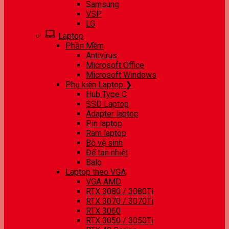
Samsung
VSP
LG
Laptop
Phần Mềm
Antivirus
Microsoft Office
Microsoft Windows
Phụ kiện Laptop ❯
Hub Type C
SSD Laptop
Adapter laptop
Pin laptop
Ram laptop
Bộ vệ sinh
Đế tản nhiệt
Balo
Laptop theo VGA
VGA AMD
RTX 3080 / 3080Ti
RTX 3070 / 3070Ti
RTX 3060
RTX 3050 / 3050Ti