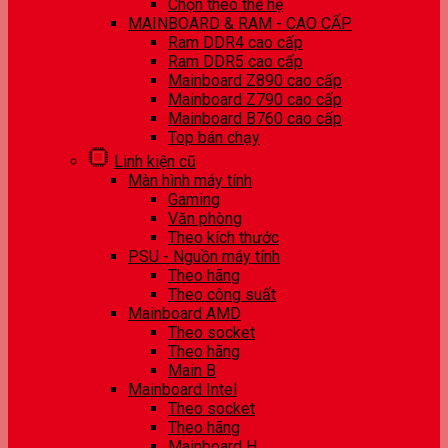
Chọn theo thế hệ
MAINBOARD & RAM - CAO CẤP
Ram DDR4 cao cấp
Ram DDR5 cao cấp
Mainboard Z890 cao cấp
Mainboard Z790 cao cấp
Mainboard B760 cao cấp
Top bán chạy
Linh kiện cũ
Màn hình máy tính
Gaming
Văn phòng
Theo kích thước
PSU - Nguồn máy tính
Theo hãng
Theo công suất
Mainboard AMD
Theo socket
Theo hãng
Main B
Mainboard Intel
Theo socket
Theo hãng
Mainboard H