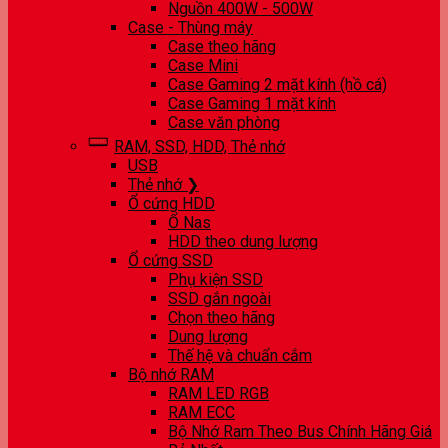
Nguồn 400W - 500W
Case - Thùng máy
Case theo hãng
Case Mini
Case Gaming 2 mặt kính (hồ cá)
Case Gaming 1 mặt kính
Case văn phòng
RAM, SSD, HDD, Thẻ nhớ
USB
Thẻ nhớ ❯
Ổ cứng HDD
Ổ Nas
HDD theo dung lượng
Ổ cứng SSD
Phụ kiện SSD
SSD gắn ngoài
Chọn theo hãng
Dung lượng
Thế hệ và chuẩn cắm
Bộ nhớ RAM
RAM LED RGB
RAM ECC
Bộ Nhớ Ram Theo Bus Chính Hãng Giá