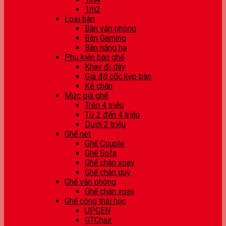
1m2
Loại bàn
Bàn văn phòng
Bàn Gaming
Bàn nâng hạ
Phụ kiện bàn ghế
Khay đi dây
Giá đỡ cốc kẹp bàn
Kê chân
Mức giá ghế
Trên 4 triệu
Từ 2 đến 4 triệu
Dưới 2 triệu
Ghế net
Ghế Couple
Ghế Sofa
Ghế chân xoay
Ghế chân quỳ
Ghế văn phòng
Ghế chân xoay
Ghế công thái học
UPGEN
GTChair