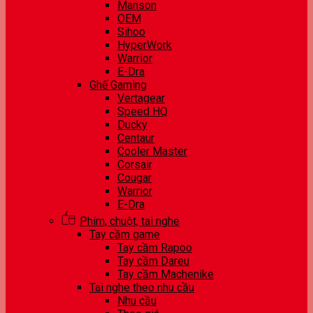
Manson
OEM
Sihoo
HyperWork
Warrior
E-Dra
Ghế Gaming
Vertagear
Speed HQ
Ducky
Centaur
Cooler Master
Corsair
Cougar
Warrior
E-Dra
Phím, chuột, tai nghe
Tay cầm game
Tay cầm Rapoo
Tay cầm Dareu
Tay cầm Machenike
Tai nghe theo nhu cầu
Nhu cầu