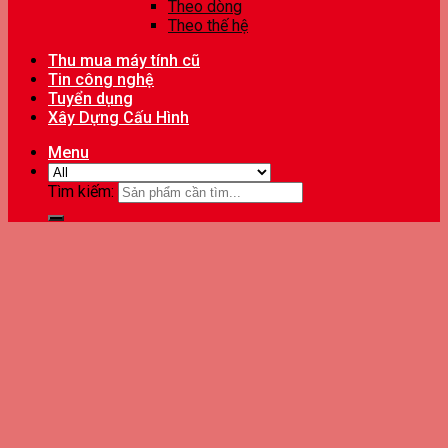
Theo dòng
Theo thế hệ
Thu mua máy tính cũ
Tin công nghệ
Tuyển dụng
Xây Dựng Cấu Hình
Menu
Tìm kiếm: