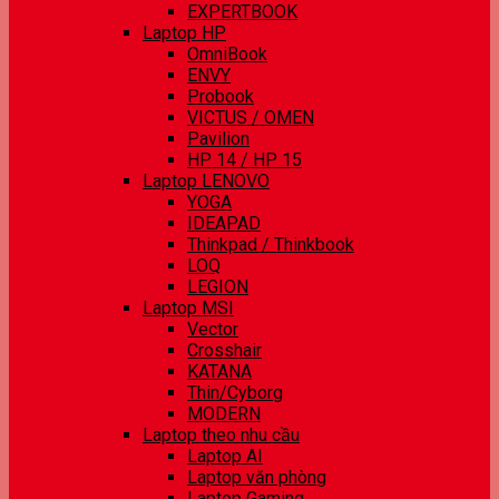
EXPERTBOOK
Laptop HP
OmniBook
ENVY
Probook
VICTUS / OMEN
Pavilion
HP 14 / HP 15
Laptop LENOVO
YOGA
IDEAPAD
Thinkpad / Thinkbook
LOQ
LEGION
Laptop MSI
Vector
Crosshair
KATANA
Thin/Cyborg
MODERN
Laptop theo nhu cầu
Laptop AI
Laptop văn phòng
Laptop Gaming