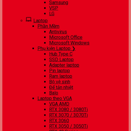
Samsung
VSP
LG
Laptop
Phần Mềm
Antivirus
Microsoft Office
Microsoft Windows
Phụ kiện Laptop ❯
Hub Type C
SSD Laptop
Adapter laptop
Pin laptop
Ram laptop
Bộ vệ sinh
Đế tản nhiệt
Balo
Laptop theo VGA
VGA AMD
RTX 3080 / 3080Ti
RTX 3070 / 3070Ti
RTX 3060
RTX 3050 / 3050Ti