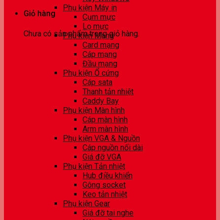
Phụ kiện Máy in
Giỏ hàng
Cụm mực
Lọ mực
Chưa có sản phẩm trong giỏ hàng.
Phụ kiện Mạng
Card mạng
Cáp mạng
Đầu mạng
Phụ kiện Ổ cứng
Cáp sata
Thanh tản nhiệt
Caddy Bay
Phụ kiện Màn hình
Cáp màn hình
Arm màn hình
Phụ kiện VGA & Nguồn
Cáp nguồn nối dài
Giá đỡ VGA
Phụ kiện Tản nhiệt
Hub điều khiển
Gông socket
Keo tản nhiệt
Phụ kiện Gear
Giá đỡ tai nghe