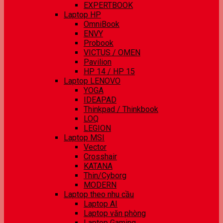
EXPERTBOOK
Laptop HP
OmniBook
ENVY
Probook
VICTUS / OMEN
Pavilion
HP 14 / HP 15
Laptop LENOVO
YOGA
IDEAPAD
Thinkpad / Thinkbook
LOQ
LEGION
Laptop MSI
Vector
Crosshair
KATANA
Thin/Cyborg
MODERN
Laptop theo nhu cầu
Laptop AI
Laptop văn phòng
Laptop Gaming