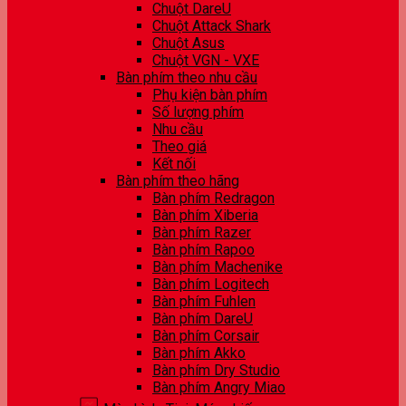
Chuột DareU
Chuột Attack Shark
Chuột Asus
Chuột VGN - VXE
Bàn phím theo nhu cầu
Phụ kiện bàn phím
Số lượng phím
Nhu cầu
Theo giá
Kết nối
Bàn phím theo hãng
Bàn phím Redragon
Bàn phím Xiberia
Bàn phím Razer
Bàn phím Rapoo
Bàn phím Machenike
Bàn phím Logitech
Bàn phím Fuhlen
Bàn phím DareU
Bàn phím Corsair
Bàn phím Akko
Bàn phím Dry Studio
Bàn phím Angry Miao