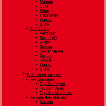
Manson
OEM
Sihoo
HyperWork
Warrior
E-Dra
Ghế Gaming
Vertagear
Speed HQ
Ducky
Centaur
Cooler Master
Corsair
Cougar
Warrior
E-Dra
Phím, chuột, tai nghe
Tay cầm game
Tay cầm Rapoo
Tay cầm Dareu
Tay cầm Machenike
Tai nghe theo nhu cầu
Nhu cầu