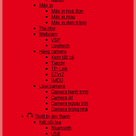
Máy in
Máy in hoá đơn
Máy in màu
Máy in đen trắng
Thẻ nhớ
Webcam
VSP
Logitech
Hãng camera
Xem tất cả
Tiandy
TP-Link
EZVIZ
IMOU
Loại camera
Camera hành trình
Camera AI
Camera ngoài trời
Camera trong nhà
Thiết bị âm thanh
Kết nối loa
Bluetooth
USB