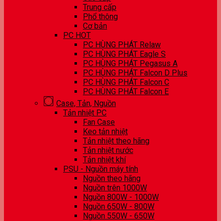
Trung cấp
Phổ thông
Cơ bản
PC HOT
PC HÙNG PHÁT Relaw
PC HÙNG PHÁT Eagle S
PC HÙNG PHÁT Pegasus A
PC HÙNG PHÁT Falcon D Plus
PC HÙNG PHÁT Falcon C
PC HÙNG PHÁT Falcon E
Case, Tản, Nguồn
Tản nhiệt PC
Fan Case
Keo tản nhiệt
Tản nhiệt theo hãng
Tản nhiệt nước
Tản nhiệt khí
PSU - Nguồn máy tính
Nguồn theo hãng
Nguồn trên 1000W
Nguồn 800W - 1000W
Nguồn 650W - 800W
Nguồn 550W - 650W