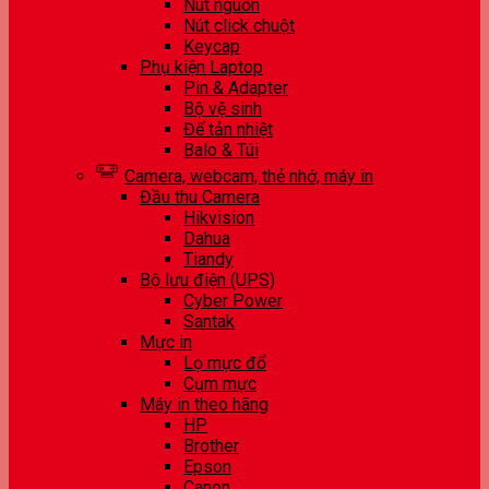
Nút nguồn
Nút click chuột
Keycap
Phụ kiện Laptop
Pin & Adapter
Bộ vệ sinh
Đế tản nhiệt
Balo & Túi
Camera, webcam, thẻ nhớ, máy in
Đầu thu Camera
Hikvision
Dahua
Tiandy
Bộ lưu điện (UPS)
Cyber Power
Santak
Mực in
Lọ mực đổ
Cụm mực
Máy in theo hãng
HP
Brother
Epson
Canon