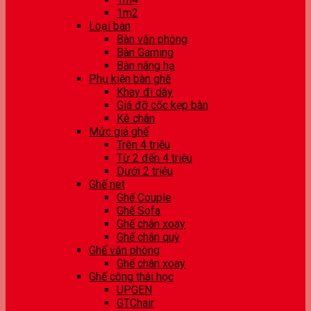
1m2
Loại bàn
Bàn văn phòng
Bàn Gaming
Bàn nâng hạ
Phụ kiện bàn ghế
Khay đi dây
Giá đỡ cốc kẹp bàn
Kê chân
Mức giá ghế
Trên 4 triệu
Từ 2 đến 4 triệu
Dưới 2 triệu
Ghế net
Ghế Couple
Ghế Sofa
Ghế chân xoay
Ghế chân quỳ
Ghế văn phòng
Ghế chân xoay
Ghế công thái học
UPGEN
GTChair