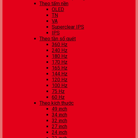
Theo tấm nền
OLED
TN
VA
Superclear IPS
IPS
Theo tần số quét
360 Hz
240 Hz
180 Hz
170 Hz
165 Hz
144 Hz
120 Hz
100 Hz
75 Hz
60 Hz
Theo kích thước
49 inch
34 inch
32 inch
27 inch
24 inch