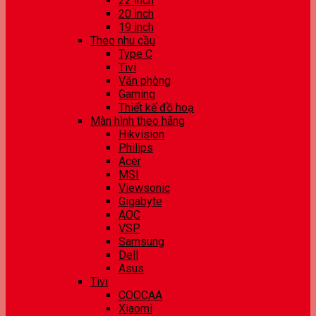
22 inch
20 inch
19 inch
Theo nhu cầu
Type C
Tivi
Văn phòng
Gaming
Thiết kế đồ hoạ
Màn hình theo hãng
Hikvision
Philips
Acer
MSI
Viewsonic
Gigabyte
AOC
VSP
Samsung
Dell
Asus
Tivi
COOCAA
Xiaomi