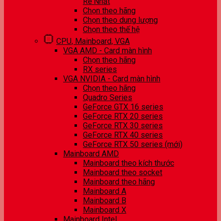
Rẻ Nhất
Chọn theo hãng
Chọn theo dung lượng
Chọn theo thế hệ
CPU, Mainboard, VGA
VGA AMD - Card màn hình
Chọn theo hãng
RX series
VGA NVIDIA - Card màn hình
Chọn theo hãng
Quadro Series
GeForce GTX 16 series
GeForce RTX 20 series
GeForce RTX 30 series
GeForce RTX 40 series
GeForce RTX 50 series (mới)
Mainboard AMD
Mainboard theo kích thước
Mainboard theo socket
Mainboard theo hãng
Mainboard A
Mainboard B
Mainboard X
Mainboard Intel