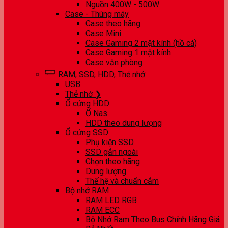
Nguồn 400W - 500W
Case - Thùng máy
Case theo hãng
Case Mini
Case Gaming 2 mặt kính (hồ cá)
Case Gaming 1 mặt kính
Case văn phòng
RAM, SSD, HDD, Thẻ nhớ
USB
Thẻ nhớ ❯
Ổ cứng HDD
Ổ Nas
HDD theo dung lượng
Ổ cứng SSD
Phụ kiện SSD
SSD gắn ngoài
Chọn theo hãng
Dung lượng
Thế hệ và chuẩn cắm
Bộ nhớ RAM
RAM LED RGB
RAM ECC
Bộ Nhớ Ram Theo Bus Chính Hãng Giá