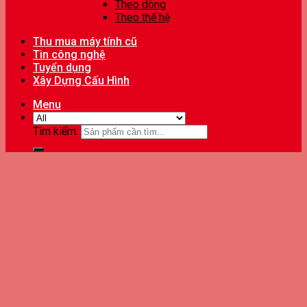
Theo dòng
Theo thế hệ
Thu mua máy tính cũ
Tin công nghệ
Tuyển dụng
Xây Dựng Cấu Hình
Menu
Tìm kiếm: