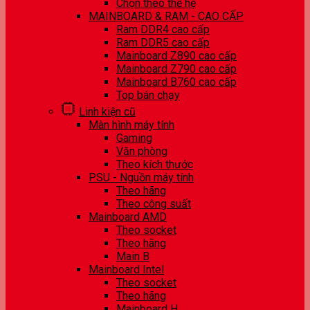
Chọn theo thế hệ
MAINBOARD & RAM - CAO CẤP
Ram DDR4 cao cấp
Ram DDR5 cao cấp
Mainboard Z890 cao cấp
Mainboard Z790 cao cấp
Mainboard B760 cao cấp
Top bán chạy
Linh kiện cũ
Màn hình máy tính
Gaming
Văn phòng
Theo kích thước
PSU - Nguồn máy tính
Theo hãng
Theo công suất
Mainboard AMD
Theo socket
Theo hãng
Main B
Mainboard Intel
Theo socket
Theo hãng
Mainboard H