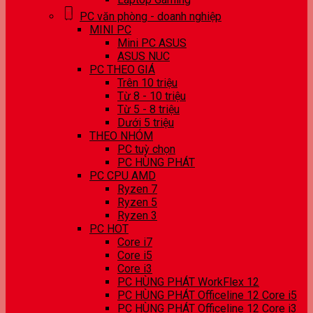
PC văn phòng - doanh nghiệp
MINI PC
Mini PC ASUS
ASUS NUC
PC THEO GIÁ
Trên 10 triệu
Từ 8 - 10 triệu
Từ 5 - 8 triệu
Dưới 5 triệu
THEO NHÓM
PC tuỳ chọn
PC HÙNG PHÁT
PC CPU AMD
Ryzen 7
Ryzen 5
Ryzen 3
PC HOT
Core i7
Core i5
Core i3
PC HÙNG PHÁT WorkFlex 12
PC HÙNG PHÁT Officeline 12 Core i5
PC HÙNG PHÁT Officeline 12 Core i3