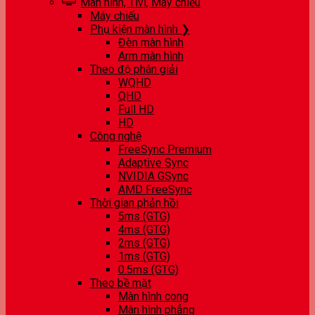
Màn hình, Tivi, Máy chiếu
Máy chiếu
Phụ kiện màn hình ❯
Đèn màn hình
Arm màn hình
Theo độ phân giải
WQHD
QHD
Full HD
HD
Công nghệ
FreeSync Premium
Adaptive Sync
NVIDIA GSync
AMD FreeSync
Thời gian phản hồi
5ms (GTG)
4ms (GTG)
2ms (GTG)
1ms (GTG)
0.5ms (GTG)
Theo bề mặt
Màn hình cong
Màn hình phẳng