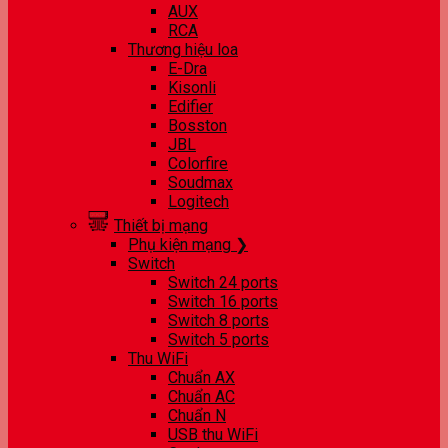
AUX
RCA
Thương hiệu loa
E-Dra
Kisonli
Edifier
Bosston
JBL
Colorfire
Soudmax
Logitech
Thiết bị mạng
Phụ kiện mạng ❯
Switch
Switch 24 ports
Switch 16 ports
Switch 8 ports
Switch 5 ports
Thu WiFi
Chuẩn AX
Chuẩn AC
Chuẩn N
USB thu WiFi