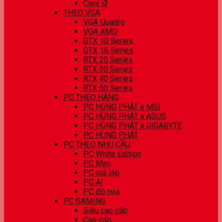
Core i3
THEO VGA
VGA Quadro
VGA AMD
GTX 10 Series
GTX 16 Series
RTX 20 Series
RTX 30 Series
RTX 40 Series
RTX 50 Series
PC THEO HÃNG
PC HÙNG PHÁT x MSI
PC HÙNG PHÁT x ASUS
PC HÙNG PHÁT x GIGABYTE
PC HÙNG PHÁT
PC THEO NHU CẦU
PC White Edition
PC Mini
PC giả lập
PC AI
PC đồ hoạ
PC GAMING
Siêu cao cấp
Cao cấp