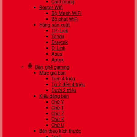
Card mạng
Router Wifi
Bộ Mesh WiFi
Bộ phát WiFi
Hãng sản xuất
TP-Link
Tenda
Draytek
D-Link
Asus
Aptek
Bàn, ghế gaming
Mức giá bàn
Trên 4 triệu
Từ 2 đến 4 triệu
Dưới 2 triệu
Kiểu dáng bàn
Chữ Y
Chữ T
Chữ Z
Chữ K
Chữ U
Bàn theo kích thước
1m4