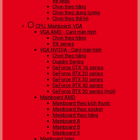
Rẻ Nhất
Chọn theo hãng
Chọn theo dung lượng
Chọn theo thế hệ
CPU, Mainboard, VGA
VGA AMD - Card màn hình
Chọn theo hãng
RX series
VGA NVIDIA - Card màn hình
Chọn theo hãng
Quadro Series
GeForce GTX 16 series
GeForce RTX 20 series
GeForce RTX 30 series
GeForce RTX 40 series
GeForce RTX 50 series (mới)
Mainboard AMD
Mainboard theo kích thước
Mainboard theo socket
Mainboard theo hãng
Mainboard A
Mainboard B
Mainboard X
Mainboard Intel