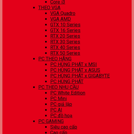
Core i3
THEO VGA
VGA Quadro
VGA AMD
GTX 10 Series
GTX 16 Series
RTX 20 Series
RTX 30 Series
RTX 40 Series
RTX 50 Series
PC THEO HÃNG
PC HÙNG PHÁT x MSI
PC HÙNG PHÁT x ASUS
PC HÙNG PHÁT x GIGABYTE
PC HÙNG PHÁT
PC THEO NHU CẦU
PC White Edition
PC Mini
PC giả lập
PC AI
PC đồ hoạ
PC GAMING
Siêu cao cấp
Cao cấp