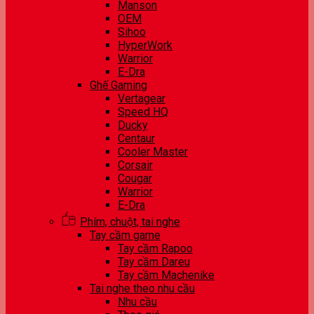
Manson
OEM
Sihoo
HyperWork
Warrior
E-Dra
Ghế Gaming
Vertagear
Speed HQ
Ducky
Centaur
Cooler Master
Corsair
Cougar
Warrior
E-Dra
Phím, chuột, tai nghe
Tay cầm game
Tay cầm Rapoo
Tay cầm Dareu
Tay cầm Machenike
Tai nghe theo nhu cầu
Nhu cầu