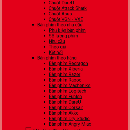
Chuột DareU
Chuột Attack Shark
Chuột Asus
Chuột VGN - VXE
Bàn phím theo nhu cầu
Phụ kiện bàn phím
Số lượng phím
Nhu cầu
Theo giá
Kết nối
Bàn phím theo hãng
Bàn phím Redragon
Bàn phím Xiberia
Bàn phím Razer
Bàn phím Rapoo
Bàn phím Machenike
Bàn phím Logitech
Bàn phím Fuhlen
Bàn phím DareU
Bàn phím Corsair
Bàn phím Akko
Bàn phím Dry Studio
Bàn phím Angry Miao