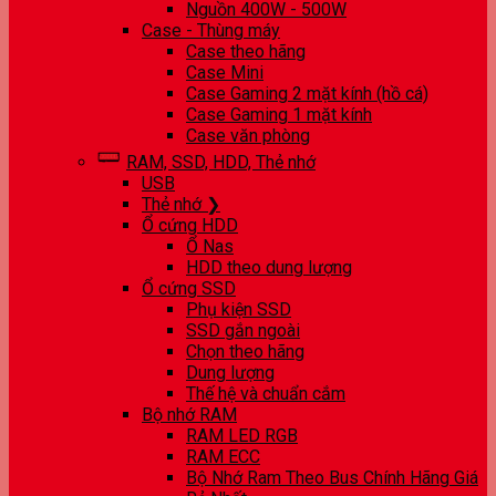
Nguồn 400W - 500W
Case - Thùng máy
Case theo hãng
Case Mini
Case Gaming 2 mặt kính (hồ cá)
Case Gaming 1 mặt kính
Case văn phòng
RAM, SSD, HDD, Thẻ nhớ
USB
Thẻ nhớ ❯
Ổ cứng HDD
Ổ Nas
HDD theo dung lượng
Ổ cứng SSD
Phụ kiện SSD
SSD gắn ngoài
Chọn theo hãng
Dung lượng
Thế hệ và chuẩn cắm
Bộ nhớ RAM
RAM LED RGB
RAM ECC
Bộ Nhớ Ram Theo Bus Chính Hãng Giá