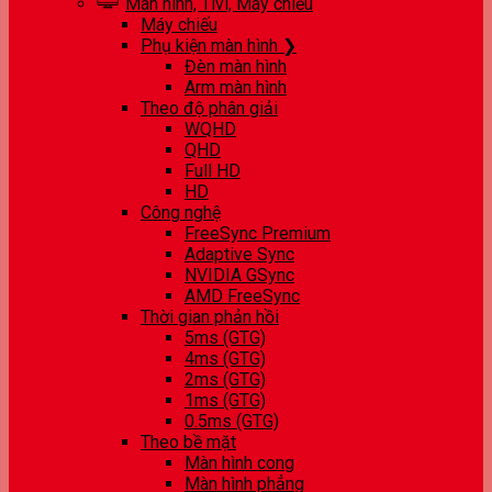
Màn hình, Tivi, Máy chiếu
Máy chiếu
Phụ kiện màn hình ❯
Đèn màn hình
Arm màn hình
Theo độ phân giải
WQHD
QHD
Full HD
HD
Công nghệ
FreeSync Premium
Adaptive Sync
NVIDIA GSync
AMD FreeSync
Thời gian phản hồi
5ms (GTG)
4ms (GTG)
2ms (GTG)
1ms (GTG)
0.5ms (GTG)
Theo bề mặt
Màn hình cong
Màn hình phẳng