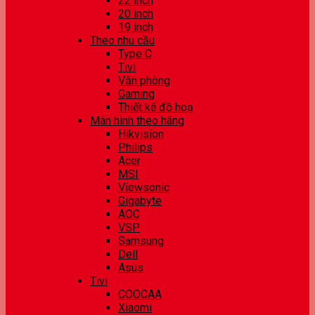
22 inch
20 inch
19 inch
Theo nhu cầu
Type C
Tivi
Văn phòng
Gaming
Thiết kế đồ hoạ
Màn hình theo hãng
Hikvision
Philips
Acer
MSI
Viewsonic
Gigabyte
AOC
VSP
Samsung
Dell
Asus
Tivi
COOCAA
Xiaomi