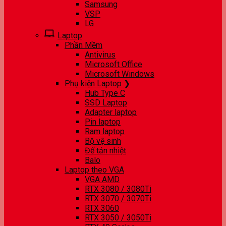
Samsung
VSP
LG
Laptop
Phần Mềm
Antivirus
Microsoft Office
Microsoft Windows
Phụ kiện Laptop ❯
Hub Type C
SSD Laptop
Adapter laptop
Pin laptop
Ram laptop
Bộ vệ sinh
Đế tản nhiệt
Balo
Laptop theo VGA
VGA AMD
RTX 3080 / 3080Ti
RTX 3070 / 3070Ti
RTX 3060
RTX 3050 / 3050Ti