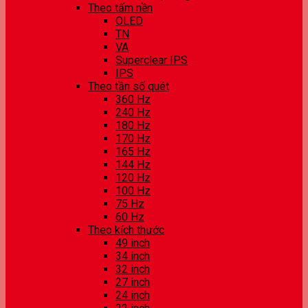
Theo tấm nền
OLED
TN
VA
Superclear IPS
IPS
Theo tần số quét
360 Hz
240 Hz
180 Hz
170 Hz
165 Hz
144 Hz
120 Hz
100 Hz
75 Hz
60 Hz
Theo kích thước
49 inch
34 inch
32 inch
27 inch
24 inch