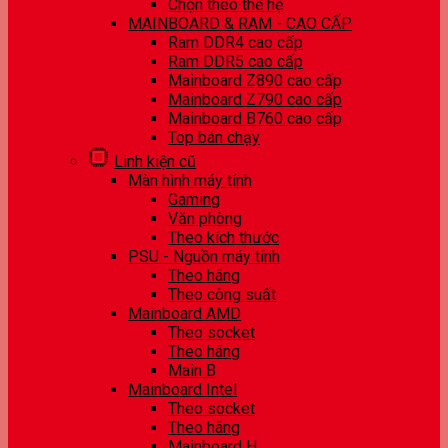
Chọn theo thế hệ
MAINBOARD & RAM - CAO CẤP
Ram DDR4 cao cấp
Ram DDR5 cao cấp
Mainboard Z890 cao cấp
Mainboard Z790 cao cấp
Mainboard B760 cao cấp
Top bán chạy
Linh kiện cũ
Màn hình máy tính
Gaming
Văn phòng
Theo kích thước
PSU - Nguồn máy tính
Theo hãng
Theo công suất
Mainboard AMD
Theo socket
Theo hãng
Main B
Mainboard Intel
Theo socket
Theo hãng
Mainboard H