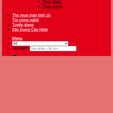
Theo dòng
Theo thế hệ
Thu mua máy tính cũ
Tin công nghệ
Tuyển dụng
Xây Dựng Cấu Hình
Menu
Tìm kiếm: