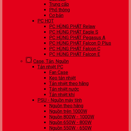
Trung cấp
Phổ thông
Cơ bản
PC HOT
PC HÙNG PHÁT Relaw
PC HÙNG PHÁT Eagle S
PC HÙNG PHÁT Pegasus A
PC HÙNG PHÁT Falcon D Plus
PC HÙNG PHÁT Falcon C
PC HÙNG PHÁT Falcon E
Case, Tản, Nguồn
Tản nhiệt PC
Fan Case
Keo tản nhiệt
Tản nhiệt theo hãng
Tản nhiệt nước
Tản nhiệt khí
PSU - Nguồn máy tính
Nguồn theo hãng
Nguồn trên 1000W
Nguồn 800W - 1000W
Nguồn 650W - 800W
Nguồn 550W - 650W