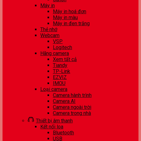
Máy in
Máy in hoá đơn
Máy in màu
Máy in đen trắng
Thẻ nhớ
Webcam
VSP
Logitech
Hãng camera
Xem tất cả
Tiandy
TP-Link
EZVIZ
IMOU
Loại camera
Camera hành trình
Camera AI
Camera ngoài trời
Camera trong nhà
Thiết bị âm thanh
Kết nối loa
Bluetooth
USB