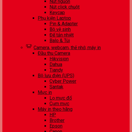
Nút nguồn
Nút click chuột
Keycap
Phụ kiện Laptop
Pin & Adapter
Bộ vệ sinh
Đế tản nhiệt
Balo & Túi
Camera, webcam, thẻ nhớ, máy in
Đầu thu Camera
Hikvision
Dahua
Tiandy
Bộ lưu điện (UPS)
Cyber Power
Santak
Mực in
Lọ mực đổ
Cụm mực
Máy in theo hãng
HP
Brother
Epson
Canon