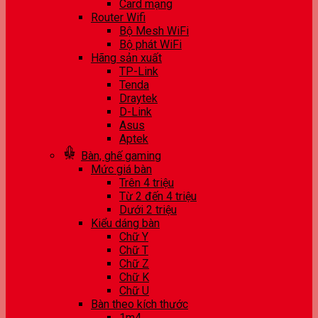
Card mạng
Router Wifi
Bộ Mesh WiFi
Bộ phát WiFi
Hãng sản xuất
TP-Link
Tenda
Draytek
D-Link
Asus
Aptek
Bàn, ghế gaming
Mức giá bàn
Trên 4 triệu
Từ 2 đến 4 triệu
Dưới 2 triệu
Kiểu dáng bàn
Chữ Y
Chữ T
Chữ Z
Chữ K
Chữ U
Bàn theo kích thước
1m4