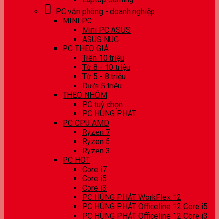
PC văn phòng - doanh nghiệp
MINI PC
Mini PC ASUS
ASUS NUC
PC THEO GIÁ
Trên 10 triệu
Từ 8 - 10 triệu
Từ 5 - 8 triệu
Dưới 5 triệu
THEO NHÓM
PC tuỳ chọn
PC HÙNG PHÁT
PC CPU AMD
Ryzen 7
Ryzen 5
Ryzen 3
PC HOT
Core i7
Core i5
Core i3
PC HÙNG PHÁT WorkFlex 12
PC HÙNG PHÁT Officeline 12 Core i5
PC HÙNG PHÁT Officeline 12 Core i3