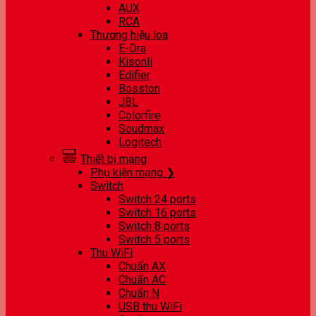
AUX
RCA
Thương hiệu loa
E-Dra
Kisonli
Edifier
Bosston
JBL
Colorfire
Soudmax
Logitech
Thiết bị mạng
Phụ kiện mạng ❯
Switch
Switch 24 ports
Switch 16 ports
Switch 8 ports
Switch 5 ports
Thu WiFi
Chuẩn AX
Chuẩn AC
Chuẩn N
USB thu WiFi