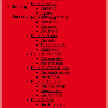
Phụ kiện Máy in
Giỏ hàng
Cụm mực
Lọ mực
Chưa có sản phẩm trong giỏ hàng.
Phụ kiện Mạng
Card mạng
Cáp mạng
Đầu mạng
Phụ kiện Ổ cứng
Cáp sata
Thanh tản nhiệt
Caddy Bay
Phụ kiện Màn hình
Cáp màn hình
Arm màn hình
Phụ kiện VGA & Nguồn
Cáp nguồn nối dài
Giá đỡ VGA
Phụ kiện Tản nhiệt
Hub điều khiển
Gông socket
Keo tản nhiệt
Phụ kiện Gear
Giá đỡ tai nghe