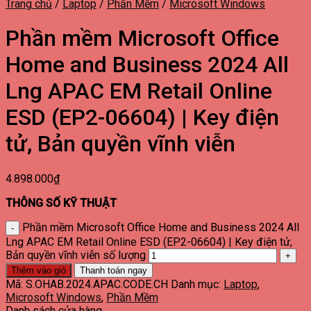
Trang chủ
/
Laptop
/
Phần Mềm
/
Microsoft Windows
Phần mềm Microsoft Office
Home and Business 2024 All
Lng APAC EM Retail Online
ESD (EP2-06604) | Key điện
tử, Bản quyền vĩnh viễn
4.898.000
₫
THÔNG SỐ KỸ THUẬT
Phần mềm Microsoft Office Home and Business 2024 All
Lng APAC EM Retail Online ESD (EP2-06604) | Key điện tử,
Bản quyền vĩnh viễn số lượng
Thêm vào giỏ
Thanh toán ngay
Mã:
S.OHAB.2024.APAC.CODE.CH
Danh mục:
Laptop
,
Microsoft Windows
,
Phần Mềm
Danh sách cửa hàng