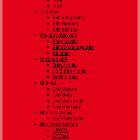
1m2
Loại bàn
Bàn văn phòng
Bàn Gaming
Bàn nâng hạ
Phụ kiện bàn ghế
Khay đi dây
Giá đỡ cốc kẹp bàn
Kê chân
Mức giá ghế
Trên 4 triệu
Từ 2 đến 4 triệu
Dưới 2 triệu
Ghế net
Ghế Couple
Ghế Sofa
Ghế chân xoay
Ghế chân quỳ
Ghế văn phòng
Ghế chân xoay
Ghế công thái học
UPGEN
GTChair