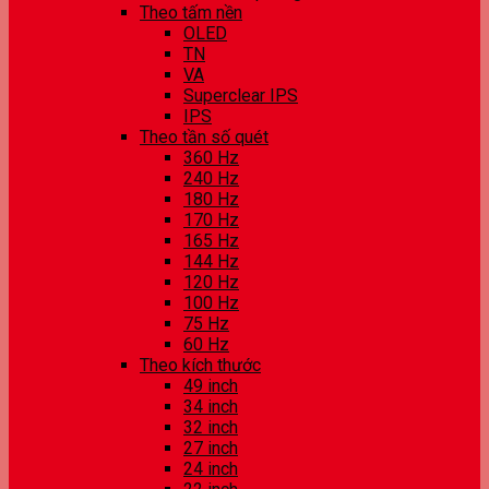
Theo tấm nền
OLED
TN
VA
Superclear IPS
IPS
Theo tần số quét
360 Hz
240 Hz
180 Hz
170 Hz
165 Hz
144 Hz
120 Hz
100 Hz
75 Hz
60 Hz
Theo kích thước
49 inch
34 inch
32 inch
27 inch
24 inch