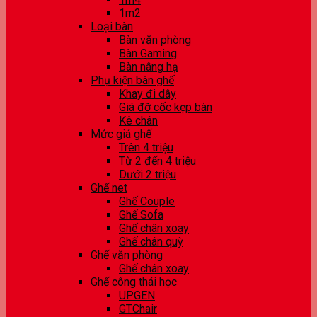
1m2
Loại bàn
Bàn văn phòng
Bàn Gaming
Bàn nâng hạ
Phụ kiện bàn ghế
Khay đi dây
Giá đỡ cốc kẹp bàn
Kê chân
Mức giá ghế
Trên 4 triệu
Từ 2 đến 4 triệu
Dưới 2 triệu
Ghế net
Ghế Couple
Ghế Sofa
Ghế chân xoay
Ghế chân quỳ
Ghế văn phòng
Ghế chân xoay
Ghế công thái học
UPGEN
GTChair