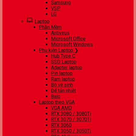
Samsung
VSP
LG
Laptop
Phần Mềm
Antivirus
Microsoft Office
Microsoft Windows
Phụ kiện Laptop ❯
Hub Type C
SSD Laptop
Adapter laptop
Pin laptop
Ram laptop
Bộ vệ sinh
Đế tản nhiệt
Balo
Laptop theo VGA
VGA AMD
RTX 3080 / 3080Ti
RTX 3070 / 3070Ti
RTX 3060
RTX 3050 / 3050Ti