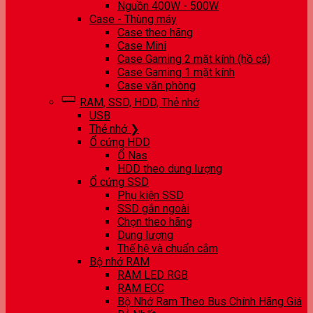
Nguồn 400W - 500W
Case - Thùng máy
Case theo hãng
Case Mini
Case Gaming 2 mặt kính (hồ cá)
Case Gaming 1 mặt kính
Case văn phòng
RAM, SSD, HDD, Thẻ nhớ
USB
Thẻ nhớ ❯
Ổ cứng HDD
Ổ Nas
HDD theo dung lượng
Ổ cứng SSD
Phụ kiện SSD
SSD gắn ngoài
Chọn theo hãng
Dung lượng
Thế hệ và chuẩn cắm
Bộ nhớ RAM
RAM LED RGB
RAM ECC
Bộ Nhớ Ram Theo Bus Chính Hãng Giá