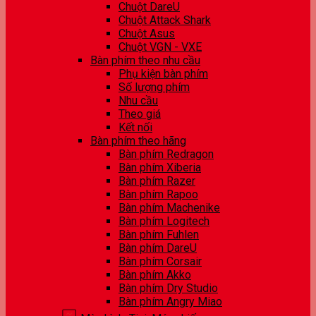
Chuột DareU
Chuột Attack Shark
Chuột Asus
Chuột VGN - VXE
Bàn phím theo nhu cầu
Phụ kiện bàn phím
Số lượng phím
Nhu cầu
Theo giá
Kết nối
Bàn phím theo hãng
Bàn phím Redragon
Bàn phím Xiberia
Bàn phím Razer
Bàn phím Rapoo
Bàn phím Machenike
Bàn phím Logitech
Bàn phím Fuhlen
Bàn phím DareU
Bàn phím Corsair
Bàn phím Akko
Bàn phím Dry Studio
Bàn phím Angry Miao