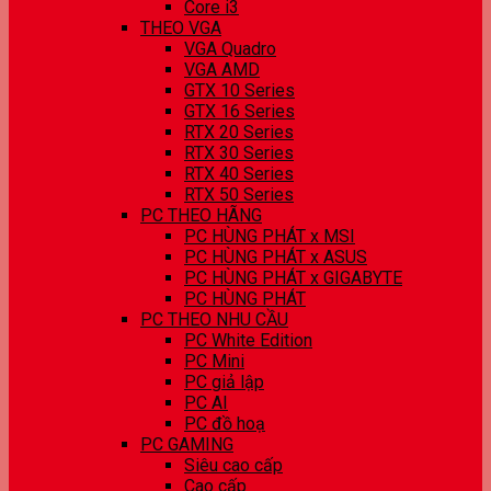
Core i3
THEO VGA
VGA Quadro
VGA AMD
GTX 10 Series
GTX 16 Series
RTX 20 Series
RTX 30 Series
RTX 40 Series
RTX 50 Series
PC THEO HÃNG
PC HÙNG PHÁT x MSI
PC HÙNG PHÁT x ASUS
PC HÙNG PHÁT x GIGABYTE
PC HÙNG PHÁT
PC THEO NHU CẦU
PC White Edition
PC Mini
PC giả lập
PC AI
PC đồ hoạ
PC GAMING
Siêu cao cấp
Cao cấp