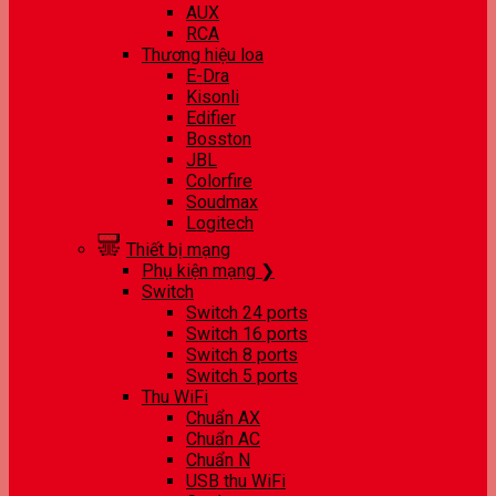
AUX
RCA
Thương hiệu loa
E-Dra
Kisonli
Edifier
Bosston
JBL
Colorfire
Soudmax
Logitech
Thiết bị mạng
Phụ kiện mạng ❯
Switch
Switch 24 ports
Switch 16 ports
Switch 8 ports
Switch 5 ports
Thu WiFi
Chuẩn AX
Chuẩn AC
Chuẩn N
USB thu WiFi