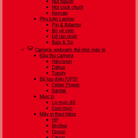
Nút nguồn
Nút click chuột
Keycap
Phụ kiện Laptop
Pin & Adapter
Bộ vệ sinh
Đế tản nhiệt
Balo & Túi
Camera, webcam, thẻ nhớ, máy in
Đầu thu Camera
Hikvision
Dahua
Tiandy
Bộ lưu điện (UPS)
Cyber Power
Santak
Mực in
Lọ mực đổ
Cụm mực
Máy in theo hãng
HP
Brother
Epson
Canon