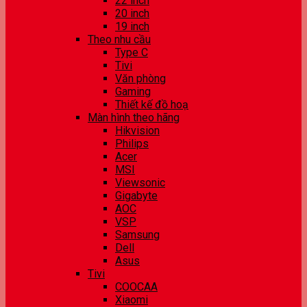
22 inch
20 inch
19 inch
Theo nhu cầu
Type C
Tivi
Văn phòng
Gaming
Thiết kế đồ hoạ
Màn hình theo hãng
Hikvision
Philips
Acer
MSI
Viewsonic
Gigabyte
AOC
VSP
Samsung
Dell
Asus
Tivi
COOCAA
Xiaomi