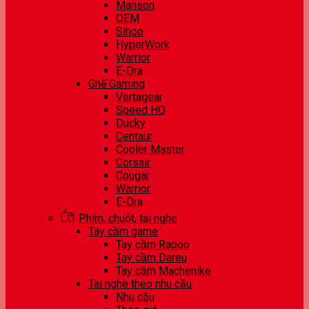
Manson
OEM
Sihoo
HyperWork
Warrior
E-Dra
Ghế Gaming
Vertagear
Speed HQ
Ducky
Centaur
Cooler Master
Corsair
Cougar
Warrior
E-Dra
Phím, chuột, tai nghe
Tay cầm game
Tay cầm Rapoo
Tay cầm Dareu
Tay cầm Machenike
Tai nghe theo nhu cầu
Nhu cầu