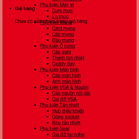
Phụ kiện Máy in
Giỏ hàng
Cụm mực
Lọ mực
Chưa có sản phẩm trong giỏ hàng.
Phụ kiện Mạng
Card mạng
Cáp mạng
Đầu mạng
Phụ kiện Ổ cứng
Cáp sata
Thanh tản nhiệt
Caddy Bay
Phụ kiện Màn hình
Cáp màn hình
Arm màn hình
Phụ kiện VGA & Nguồn
Cáp nguồn nối dài
Giá đỡ VGA
Phụ kiện Tản nhiệt
Hub điều khiển
Gông socket
Keo tản nhiệt
Phụ kiện Gear
Giá đỡ tai nghe