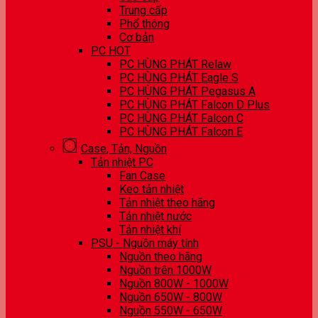
Trung cấp
Phổ thông
Cơ bản
PC HOT
PC HÙNG PHÁT Relaw
PC HÙNG PHÁT Eagle S
PC HÙNG PHÁT Pegasus A
PC HÙNG PHÁT Falcon D Plus
PC HÙNG PHÁT Falcon C
PC HÙNG PHÁT Falcon E
Case, Tản, Nguồn
Tản nhiệt PC
Fan Case
Keo tản nhiệt
Tản nhiệt theo hãng
Tản nhiệt nước
Tản nhiệt khí
PSU - Nguồn máy tính
Nguồn theo hãng
Nguồn trên 1000W
Nguồn 800W - 1000W
Nguồn 650W - 800W
Nguồn 550W - 650W