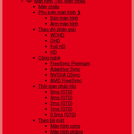
Màn hình, Tivi, Máy chiếu
Máy chiếu
Phụ kiện màn hình ❯
Đèn màn hình
Arm màn hình
Theo độ phân giải
WQHD
QHD
Full HD
HD
Công nghệ
FreeSync Premium
Adaptive Sync
NVIDIA GSync
AMD FreeSync
Thời gian phản hồi
5ms (GTG)
4ms (GTG)
2ms (GTG)
1ms (GTG)
0.5ms (GTG)
Theo bề mặt
Màn hình cong
Màn hình phẳng