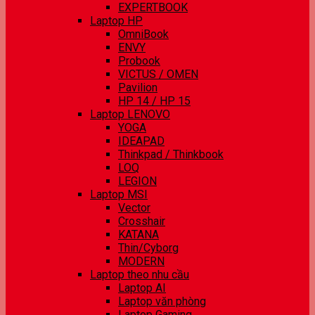
EXPERTBOOK
Laptop HP
OmniBook
ENVY
Probook
VICTUS / OMEN
Pavilion
HP 14 / HP 15
Laptop LENOVO
YOGA
IDEAPAD
Thinkpad / Thinkbook
LOQ
LEGION
Laptop MSI
Vector
Crosshair
KATANA
Thin/Cyborg
MODERN
Laptop theo nhu cầu
Laptop AI
Laptop văn phòng
Laptop Gaming