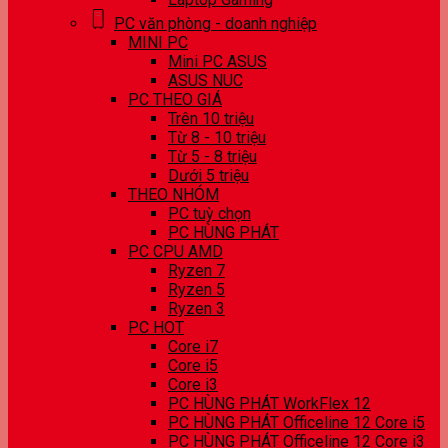
PC văn phòng - doanh nghiệp
MINI PC
Mini PC ASUS
ASUS NUC
PC THEO GIÁ
Trên 10 triệu
Từ 8 - 10 triệu
Từ 5 - 8 triệu
Dưới 5 triệu
THEO NHÓM
PC tuỳ chọn
PC HÙNG PHÁT
PC CPU AMD
Ryzen 7
Ryzen 5
Ryzen 3
PC HOT
Core i7
Core i5
Core i3
PC HÙNG PHÁT WorkFlex 12
PC HÙNG PHÁT Officeline 12 Core i5
PC HÙNG PHÁT Officeline 12 Core i3