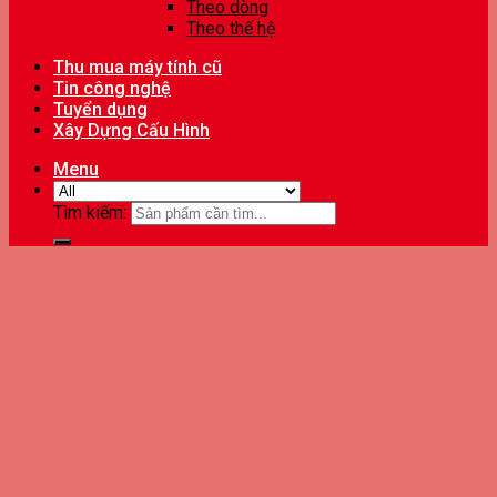
Theo dòng
Theo thế hệ
Thu mua máy tính cũ
Tin công nghệ
Tuyển dụng
Xây Dựng Cấu Hình
Menu
Tìm kiếm: