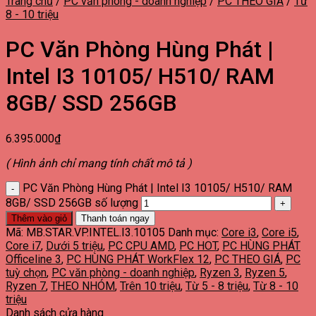
Trang chủ
/
PC văn phòng - doanh nghiệp
/
PC THEO GIÁ
/
Từ
8 - 10 triệu
PC Văn Phòng Hùng Phát |
Intel I3 10105/ H510/ RAM
8GB/ SSD 256GB
6.395.000
₫
( Hình ảnh chỉ mang tính chất mô tả )
PC Văn Phòng Hùng Phát | Intel I3 10105/ H510/ RAM
8GB/ SSD 256GB số lượng
Thêm vào giỏ
Thanh toán ngay
Mã:
MB.STAR.VP.INTEL.I3.10105
Danh mục:
Core i3
,
Core i5
,
Core i7
,
Dưới 5 triệu
,
PC CPU AMD
,
PC HOT
,
PC HÙNG PHÁT
Officeline 3
,
PC HÙNG PHÁT WorkFlex 12
,
PC THEO GIÁ
,
PC
tuỳ chọn
,
PC văn phòng - doanh nghiệp
,
Ryzen 3
,
Ryzen 5
,
Ryzen 7
,
THEO NHÓM
,
Trên 10 triệu
,
Từ 5 - 8 triệu
,
Từ 8 - 10
triệu
Danh sách cửa hàng