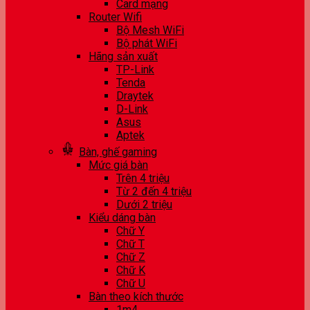
Card mạng
Router Wifi
Bộ Mesh WiFi
Bộ phát WiFi
Hãng sản xuất
TP-Link
Tenda
Draytek
D-Link
Asus
Aptek
Bàn, ghế gaming
Mức giá bàn
Trên 4 triệu
Từ 2 đến 4 triệu
Dưới 2 triệu
Kiểu dáng bàn
Chữ Y
Chữ T
Chữ Z
Chữ K
Chữ U
Bàn theo kích thước
1m4