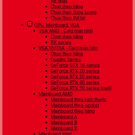
Rẻ Nhất
Chọn theo hãng
Chọn theo dung lượng
Chọn theo thế hệ
CPU, Mainboard, VGA
VGA AMD - Card màn hình
Chọn theo hãng
RX series
VGA NVIDIA - Card màn hình
Chọn theo hãng
Quadro Series
GeForce GTX 16 series
GeForce RTX 20 series
GeForce RTX 30 series
GeForce RTX 40 series
GeForce RTX 50 series (mới)
Mainboard AMD
Mainboard theo kích thước
Mainboard theo socket
Mainboard theo hãng
Mainboard A
Mainboard B
Mainboard X
Mainboard Intel