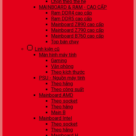
Chọn theo thế hệ
MAINBOARD & RAM - CAO CẤP
Ram DDR4 cao cấp
Ram DDR5 cao cấp
Mainboard Z890 cao cấp
Mainboard Z790 cao cấp
Mainboard B760 cao cấp
Top bán chạy
Linh kiện cũ
Màn hình máy tính
Gaming
Văn phòng
Theo kích thước
PSU - Nguồn máy tính
Theo hãng
Theo công suất
Mainboard AMD
Theo socket
Theo hãng
Main B
Mainboard Intel
Theo socket
Theo hãng
Mainboard H