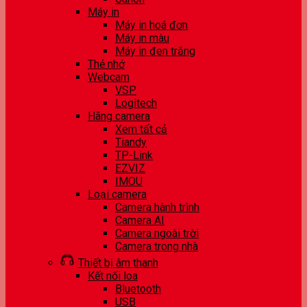
Máy in
Máy in hoá đơn
Máy in màu
Máy in đen trắng
Thẻ nhớ
Webcam
VSP
Logitech
Hãng camera
Xem tất cả
Tiandy
TP-Link
EZVIZ
IMOU
Loại camera
Camera hành trình
Camera AI
Camera ngoài trời
Camera trong nhà
Thiết bị âm thanh
Kết nối loa
Bluetooth
USB