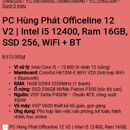
Trang chủ
/
PC văn phòng - doanh nghiệp
/
PC THEO GIÁ
/
Dưới 5 triệu
PC Hùng Phát Officeline 12
V2 | Intel i5 12400, Ram 16GB,
SSD 256, WiFi + BT
8.513.000
₫
Vi xử lý:
Intel Core i5 – 12400 (6 nhân 12 luồng)
Mainboard:
Colorful H610M-E WIFI V20 (tích hợp WiFi
+ Bluetooth)
RAM:
16GB DDR4 3200MHz (1 thanh)
Ổ cứng:
SSD 256GB NVMe Patriot P300 (tốc độ cao)
Nguồn:
VSP Delta P450W – Chuẩn ATX, công suất
450W
Vỏ máy:
VSP V600 thiết kế tối giản, gọn gàng
Ứng dụng:
Phù hợp làm việc văn phòng, kế toán, hành
chính, học online
PC Hùng Phát Officeline 12 V2 | Intel i5 12400, Ram 16GB,