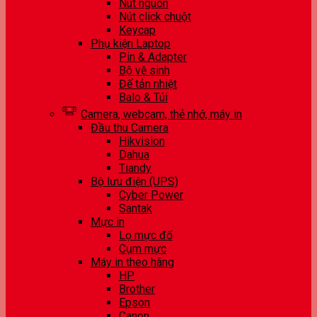
Nút nguồn
Nút click chuột
Keycap
Phụ kiện Laptop
Pin & Adapter
Bộ vệ sinh
Đế tản nhiệt
Balo & Túi
Camera, webcam, thẻ nhớ, máy in
Đầu thu Camera
Hikvision
Dahua
Tiandy
Bộ lưu điện (UPS)
Cyber Power
Santak
Mực in
Lọ mực đổ
Cụm mực
Máy in theo hãng
HP
Brother
Epson
Canon