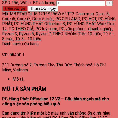
SSD 256, WiFi + BT số lượng
Thêm vào giỏ
Thanh toán ngay
Mã:
MB.STAR.OL.I5.1216S256W.V2.TT2
Danh mục:
Core i3
,
Core i5
,
Core i7
,
Dưới 5 triệu
,
PC CPU AMD
,
PC HOT
,
PC HÙNG
PHÁT
,
PC HÙNG PHÁT Officeline 3
,
PC HÙNG PHÁT WorkFlex
12
,
PC THEO GIÁ
,
PC tuỳ chọn
,
PC văn phòng - doanh nghiệp
,
Ryzen 3
,
Ryzen 5
,
Ryzen 7
,
THEO NHÓM
,
Trên 10 triệu
,
Từ 5 -
8 triệu
,
Từ 8 - 10 triệu
Danh sách cửa hàng
Chi nhánh 1
211 Đường số 2, Trường Thọ, Thủ Đức, Thành phố Hồ Chí
Minh, Vietnam
Mô tả
MÔ TẢ SẢN PHẨM
PC Hùng Phát Officeline 12 V2 – Cấu hình mạnh mẽ cho
công việc văn phòng hiệu quả
Bạn đang tìm kiếm một bộ máy tính văn phòng ổn định, hiệu