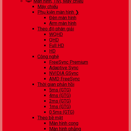
Màn hình, Tivi, Máy chiếu
Máy chiếu
Phụ kiện màn hình ❯
Đèn màn hình
Arm màn hình
Theo độ phân giải
WQHD
QHD
Full HD
HD
Công nghệ
FreeSync Premium
Adaptive Sync
NVIDIA GSync
AMD FreeSync
Thời gian phản hồi
5ms (GTG)
4ms (GTG)
2ms (GTG)
1ms (GTG)
0.5ms (GTG)
Theo bề mặt
Màn hình cong
Màn hình phẳng