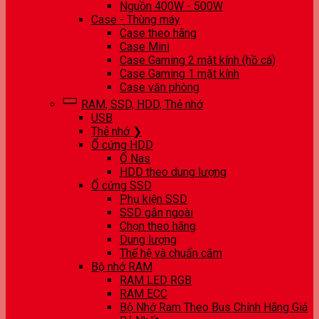
Nguồn 400W - 500W
Case - Thùng máy
Case theo hãng
Case Mini
Case Gaming 2 mặt kính (hồ cá)
Case Gaming 1 mặt kính
Case văn phòng
RAM, SSD, HDD, Thẻ nhớ
USB
Thẻ nhớ ❯
Ổ cứng HDD
Ổ Nas
HDD theo dung lượng
Ổ cứng SSD
Phụ kiện SSD
SSD gắn ngoài
Chọn theo hãng
Dung lượng
Thế hệ và chuẩn cắm
Bộ nhớ RAM
RAM LED RGB
RAM ECC
Bộ Nhớ Ram Theo Bus Chính Hãng Giá