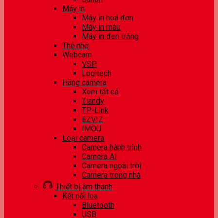
Máy in
Máy in hoá đơn
Máy in màu
Máy in đen trắng
Thẻ nhớ
Webcam
VSP
Logitech
Hãng camera
Xem tất cả
Tiandy
TP-Link
EZVIZ
IMOU
Loại camera
Camera hành trình
Camera AI
Camera ngoài trời
Camera trong nhà
Thiết bị âm thanh
Kết nối loa
Bluetooth
USB