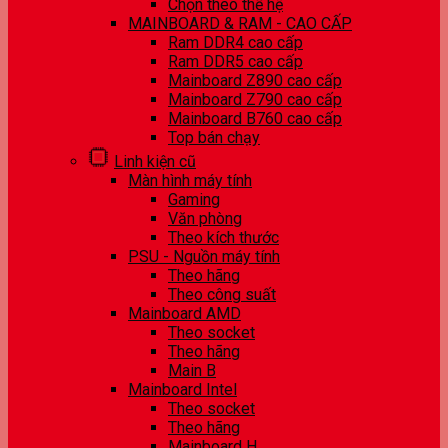
Chọn theo thế hệ
MAINBOARD & RAM - CAO CẤP
Ram DDR4 cao cấp
Ram DDR5 cao cấp
Mainboard Z890 cao cấp
Mainboard Z790 cao cấp
Mainboard B760 cao cấp
Top bán chạy
Linh kiện cũ
Màn hình máy tính
Gaming
Văn phòng
Theo kích thước
PSU - Nguồn máy tính
Theo hãng
Theo công suất
Mainboard AMD
Theo socket
Theo hãng
Main B
Mainboard Intel
Theo socket
Theo hãng
Mainboard H