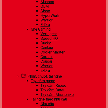
Manson
OEM
Sihoo
HyperWork
Warrior
E-Dra
Ghế Gaming
Vertagear
Speed HQ
Ducky
Centaur
Cooler Master
Corsair
Cougar
Warrior
E-Dra
Phím, chuột, tai nghe
Tay cầm game
Tay cầm Rapoo
Tay cầm Dareu
Tay cầm Machenike
Tai nghe theo nhu cầu
Nhu cầu