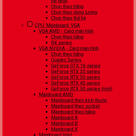
Rẻ Nhất
Chọn theo hãng
Chọn theo dung lượng
Chọn theo thế hệ
CPU, Mainboard, VGA
VGA AMD - Card màn hình
Chọn theo hãng
RX series
VGA NVIDIA - Card màn hình
Chọn theo hãng
Quadro Series
GeForce GTX 16 series
GeForce RTX 20 series
GeForce RTX 30 series
GeForce RTX 40 series
GeForce RTX 50 series (mới)
Mainboard AMD
Mainboard theo kích thước
Mainboard theo socket
Mainboard theo hãng
Mainboard A
Mainboard B
Mainboard X
Mainboard Intel