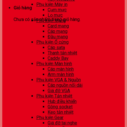
Phụ kiện Máy in
Giỏ hàng
Cụm mực
Lọ mực
Chưa có sản phẩm trong giỏ hàng.
Phụ kiện Mạng
Card mạng
Cáp mạng
Đầu mạng
Phụ kiện Ổ cứng
Cáp sata
Thanh tản nhiệt
Caddy Bay
Phụ kiện Màn hình
Cáp màn hình
Arm màn hình
Phụ kiện VGA & Nguồn
Cáp nguồn nối dài
Giá đỡ VGA
Phụ kiện Tản nhiệt
Hub điều khiển
Gông socket
Keo tản nhiệt
Phụ kiện Gear
Giá đỡ tai nghe