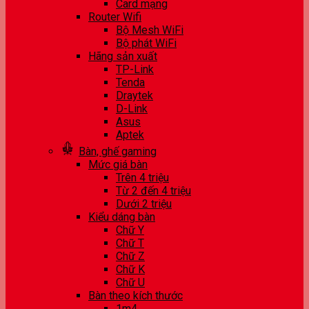
Card mạng
Router Wifi
Bộ Mesh WiFi
Bộ phát WiFi
Hãng sản xuất
TP-Link
Tenda
Draytek
D-Link
Asus
Aptek
Bàn, ghế gaming
Mức giá bàn
Trên 4 triệu
Từ 2 đến 4 triệu
Dưới 2 triệu
Kiểu dáng bàn
Chữ Y
Chữ T
Chữ Z
Chữ K
Chữ U
Bàn theo kích thước
1m4