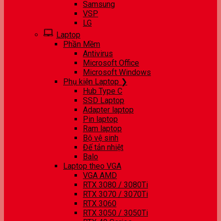
Samsung
VSP
LG
Laptop
Phần Mềm
Antivirus
Microsoft Office
Microsoft Windows
Phụ kiện Laptop ❯
Hub Type C
SSD Laptop
Adapter laptop
Pin laptop
Ram laptop
Bộ vệ sinh
Đế tản nhiệt
Balo
Laptop theo VGA
VGA AMD
RTX 3080 / 3080Ti
RTX 3070 / 3070Ti
RTX 3060
RTX 3050 / 3050Ti