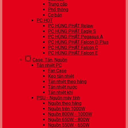
Trung cấp
Phổ thông
Cơ bản
PC HOT
PC HÙNG PHÁT Relaw
PC HÙNG PHÁT Eagle S
PC HÙNG PHÁT Pegasus A
PC HÙNG PHÁT Falcon D Plus
PC HÙNG PHÁT Falcon C
PC HÙNG PHÁT Falcon E
Case, Tản, Nguồn
Tản nhiệt PC
Fan Case
Keo tản nhiệt
Tản nhiệt theo hãng
Tản nhiệt nước
Tản nhiệt khí
PSU - Nguồn máy tính
Nguồn theo hãng
Nguồn trên 1000W
Nguồn 800W - 1000W
Nguồn 650W - 800W
Nguồn 550W - 650W