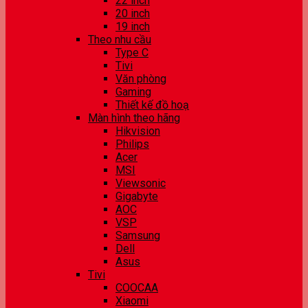
22 inch
20 inch
19 inch
Theo nhu cầu
Type C
Tivi
Văn phòng
Gaming
Thiết kế đồ hoạ
Màn hình theo hãng
Hikvision
Philips
Acer
MSI
Viewsonic
Gigabyte
AOC
VSP
Samsung
Dell
Asus
Tivi
COOCAA
Xiaomi