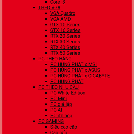
Core i3
THEO VGA
VGA Quadro
VGA AMD
GTX 10 Series
GTX 16 Series
RTX 20 Series
RTX 30 Series
RTX 40 Series
RTX 50 Series
PC THEO HÃNG
PC HÙNG PHÁT x MSI
PC HÙNG PHÁT x ASUS
PC HÙNG PHÁT x GIGABYTE
PC HÙNG PHÁT
PC THEO NHU CẦU
PC White Edition
PC Mini
PC giả lập
PC AI
PC đồ hoạ
PC GAMING
Siêu cao cấp
Cao cấp