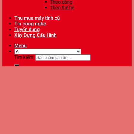
Theo dòng
Theo thế hệ
Thu mua máy tính cũ
Tin công nghệ
Tuyển dụng
Xây Dựng Cấu Hình
Menu
Tìm kiếm: