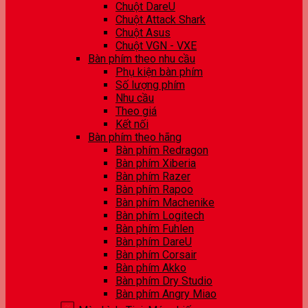
Chuột DareU
Chuột Attack Shark
Chuột Asus
Chuột VGN - VXE
Bàn phím theo nhu cầu
Phụ kiện bàn phím
Số lượng phím
Nhu cầu
Theo giá
Kết nối
Bàn phím theo hãng
Bàn phím Redragon
Bàn phím Xiberia
Bàn phím Razer
Bàn phím Rapoo
Bàn phím Machenike
Bàn phím Logitech
Bàn phím Fuhlen
Bàn phím DareU
Bàn phím Corsair
Bàn phím Akko
Bàn phím Dry Studio
Bàn phím Angry Miao