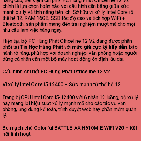
năng cao, tiết kiệm chi phí? PC Hùng Phát Officeline 12 V2
chính là lựa chọn hoàn hảo với cấu hình cân bằng giữa sức
mạnh xử lý và tính năng tiện ích. Sở hữu vi xử lý Intel Core i5
thế hệ 12, RAM 16GB, SSD tốc độ cao và tích hợp WiFi +
Bluetooth, sản phẩm mang đến trải nghiệm mượt mà cho mọi
nhu cầu làm việc hàng ngày.
Hiện tại, bộ PC Hùng Phát Officeline 12 V2 đang được phân
phối tại
Tin Học Hùng Phát
với
mức giá cực kỳ hấp dẫn
, bảo
hành rõ ràng, phù hợp với doanh nghiệp, văn phòng hoặc người
dùng cá nhân cần một bộ máy hoạt động ổn định lâu dài.
Cấu hình chi tiết PC Hùng Phát Officeline 12 V2
Vi xử lý Intel Core i5 12400 – Sức mạnh từ thế hệ 12
Trang bị CPU Intel Core i5-12400 với 6 nhân 12 luồng, bộ xử lý
này mang lại hiệu suất xử lý mạnh mẽ cho các tác vụ văn
phòng, ứng dụng kế toán, trình duyệt web hay phần mềm quản
lý.
Bo mạch chủ Colorful BATTLE-AX H610M-E WIFI V20 – Kết
nối linh hoạt