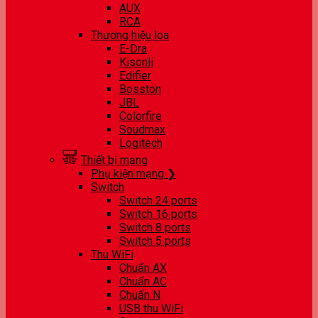
AUX
RCA
Thương hiệu loa
E-Dra
Kisonli
Edifier
Bosston
JBL
Colorfire
Soudmax
Logitech
Thiết bị mạng
Phụ kiện mạng ❯
Switch
Switch 24 ports
Switch 16 ports
Switch 8 ports
Switch 5 ports
Thu WiFi
Chuẩn AX
Chuẩn AC
Chuẩn N
USB thu WiFi