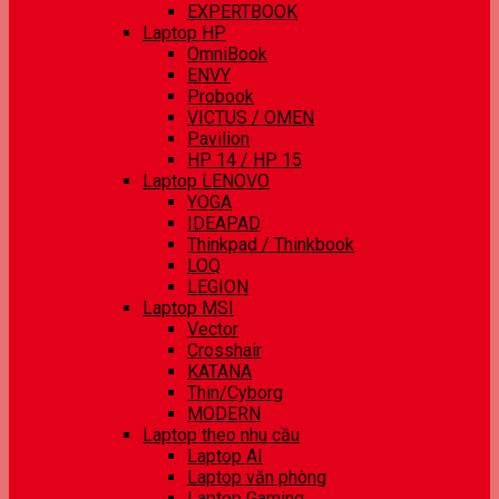
EXPERTBOOK
Laptop HP
OmniBook
ENVY
Probook
VICTUS / OMEN
Pavilion
HP 14 / HP 15
Laptop LENOVO
YOGA
IDEAPAD
Thinkpad / Thinkbook
LOQ
LEGION
Laptop MSI
Vector
Crosshair
KATANA
Thin/Cyborg
MODERN
Laptop theo nhu cầu
Laptop AI
Laptop văn phòng
Laptop Gaming