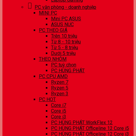
PC văn phòng - doanh nghiệp
MINI PC
Mini PC ASUS
ASUS NUC
PC THEO GIÁ
Trên 10 triệu
Từ 8 - 10 triệu
Từ 5 - 8 triệu
Dưới 5 triệu
THEO NHÓM
PC tuỳ chọn
PC HÙNG PHÁT
PC CPU AMD
Ryzen 7
Ryzen 5
Ryzen 3
PC HOT
Core i7
Core i5
Core i3
PC HÙNG PHÁT WorkFlex 12
PC HÙNG PHÁT Officeline 12 Core i5
PC HÙNG PHÁT Officeline 12 Core i3