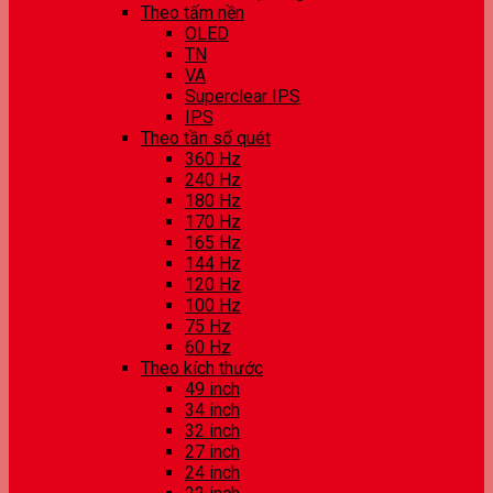
Theo tấm nền
OLED
TN
VA
Superclear IPS
IPS
Theo tần số quét
360 Hz
240 Hz
180 Hz
170 Hz
165 Hz
144 Hz
120 Hz
100 Hz
75 Hz
60 Hz
Theo kích thước
49 inch
34 inch
32 inch
27 inch
24 inch