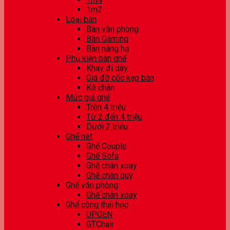
1m2
Loại bàn
Bàn văn phòng
Bàn Gaming
Bàn nâng hạ
Phụ kiện bàn ghế
Khay đi dây
Giá đỡ cốc kẹp bàn
Kê chân
Mức giá ghế
Trên 4 triệu
Từ 2 đến 4 triệu
Dưới 2 triệu
Ghế net
Ghế Couple
Ghế Sofa
Ghế chân xoay
Ghế chân quỳ
Ghế văn phòng
Ghế chân xoay
Ghế công thái học
UPGEN
GTChair