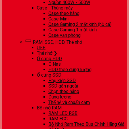
Nguồn 400W - 500W
Case - Thùng máy
Case theo hãng
Case Mini
Case Gaming 2 mặt kính (hồ cá)
Case Gaming 1 mặt kính
Case văn phòng
RAM, SSD, HDD, Thẻ nhớ
USB
Thẻ nhớ ❯
Ổ cứng HDD
Ổ Nas
HDD theo dung lượng
Ổ cứng SSD
Phụ kiện SSD
SSD gắn ngoài
Chọn theo hãng
Dung lượng
Thế hệ và chuẩn cắm
Bộ nhớ RAM
RAM LED RGB
RAM ECC
Bộ Nhớ Ram Theo Bus Chính Hãng Giá