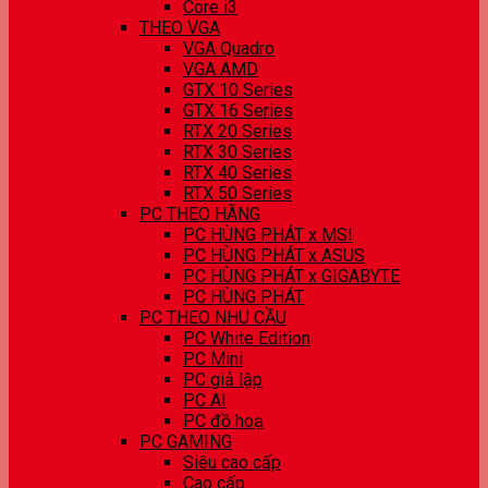
Core i3
THEO VGA
VGA Quadro
VGA AMD
GTX 10 Series
GTX 16 Series
RTX 20 Series
RTX 30 Series
RTX 40 Series
RTX 50 Series
PC THEO HÃNG
PC HÙNG PHÁT x MSI
PC HÙNG PHÁT x ASUS
PC HÙNG PHÁT x GIGABYTE
PC HÙNG PHÁT
PC THEO NHU CẦU
PC White Edition
PC Mini
PC giả lập
PC AI
PC đồ hoạ
PC GAMING
Siêu cao cấp
Cao cấp