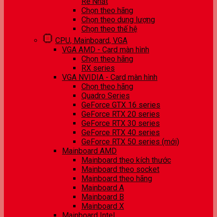
Rẻ Nhất
Chọn theo hãng
Chọn theo dung lượng
Chọn theo thế hệ
CPU, Mainboard, VGA
VGA AMD - Card màn hình
Chọn theo hãng
RX series
VGA NVIDIA - Card màn hình
Chọn theo hãng
Quadro Series
GeForce GTX 16 series
GeForce RTX 20 series
GeForce RTX 30 series
GeForce RTX 40 series
GeForce RTX 50 series (mới)
Mainboard AMD
Mainboard theo kích thước
Mainboard theo socket
Mainboard theo hãng
Mainboard A
Mainboard B
Mainboard X
Mainboard Intel