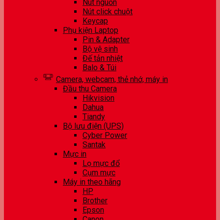
Nút nguồn
Nút click chuột
Keycap
Phụ kiện Laptop
Pin & Adapter
Bộ vệ sinh
Đế tản nhiệt
Balo & Túi
Camera, webcam, thẻ nhớ, máy in
Đầu thu Camera
Hikvision
Dahua
Tiandy
Bộ lưu điện (UPS)
Cyber Power
Santak
Mực in
Lọ mực đổ
Cụm mực
Máy in theo hãng
HP
Brother
Epson
Canon