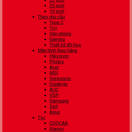
22 inch
20 inch
19 inch
Theo nhu cầu
Type C
Tivi
Văn phòng
Gaming
Thiết kế đồ hoạ
Màn hình theo hãng
Hikvision
Philips
Acer
MSI
Viewsonic
Gigabyte
AOC
VSP
Samsung
Dell
Asus
Tivi
COOCAA
Xiaomi