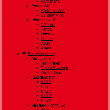
Card mạng
Router Wifi
Bộ Mesh WiFi
Bộ phát WiFi
Hãng sản xuất
TP-Link
Tenda
Draytek
D-Link
Asus
Aptek
Bàn, ghế gaming
Mức giá bàn
Trên 4 triệu
Từ 2 đến 4 triệu
Dưới 2 triệu
Kiểu dáng bàn
Chữ Y
Chữ T
Chữ Z
Chữ K
Chữ U
Bàn theo kích thước
1m4