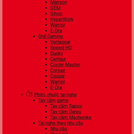
Manson
OEM
Sihoo
HyperWork
Warrior
E-Dra
Ghế Gaming
Vertagear
Speed HQ
Ducky
Centaur
Cooler Master
Corsair
Cougar
Warrior
E-Dra
Phím, chuột, tai nghe
Tay cầm game
Tay cầm Rapoo
Tay cầm Dareu
Tay cầm Machenike
Tai nghe theo nhu cầu
Nhu cầu