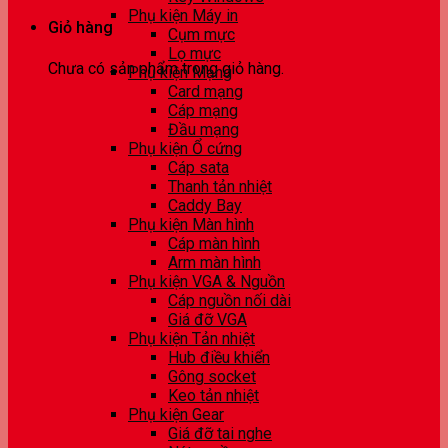
Phụ kiện Máy in
Giỏ hàng
Cụm mực
Lọ mực
Chưa có sản phẩm trong giỏ hàng.
Phụ kiện Mạng
Card mạng
Cáp mạng
Đầu mạng
Phụ kiện Ổ cứng
Cáp sata
Thanh tản nhiệt
Caddy Bay
Phụ kiện Màn hình
Cáp màn hình
Arm màn hình
Phụ kiện VGA & Nguồn
Cáp nguồn nối dài
Giá đỡ VGA
Phụ kiện Tản nhiệt
Hub điều khiển
Gông socket
Keo tản nhiệt
Phụ kiện Gear
Giá đỡ tai nghe