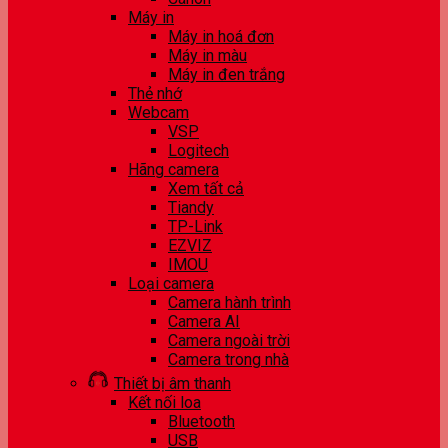
Máy in
Máy in hoá đơn
Máy in màu
Máy in đen trắng
Thẻ nhớ
Webcam
VSP
Logitech
Hãng camera
Xem tất cả
Tiandy
TP-Link
EZVIZ
IMOU
Loại camera
Camera hành trình
Camera AI
Camera ngoài trời
Camera trong nhà
Thiết bị âm thanh
Kết nối loa
Bluetooth
USB