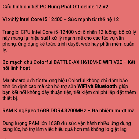
Cấu hình chi tiết PC Hùng Phát Officeline 12 V2
Vi xử lý Intel Core i5 12400 – Sức mạnh từ thế hệ 12
Trang bị CPU Intel Core i5-12400 với 6 nhân 12 luồng, bộ xử lý
này mang lại hiệu suất xử lý mạnh mẽ cho các tác vụ văn
phòng, ứng dụng kế toán, trình duyệt web hay phần mềm quản
lý.
Bo mạch chủ Colorful BATTLE-AX H610M-E WIFI V20 – Kết
nối linh hoạt
Mainboard đến từ thương hiệu Colorful không chỉ đảm bảo
tính ổn định cao mà còn hỗ trợ sẵn
WiFi và Bluetooth
, giúp
bạn kết nối không dây thuận tiện, tiết kiệm chi phí lắp đặt thêm
thiết bị.
RAM KingSpec 16GB DDR4 3200MHz – Đa nhiệm mượt mà
Dung lượng RAM lớn 16GB đủ sức vận hành nhiều ứng dụng
cùng lúc, hỗ trợ làm việc hiệu quả hơn mà không lo giật lag.