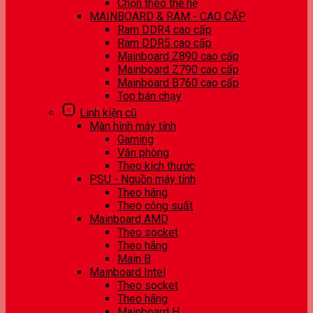
Chọn theo thế hệ
MAINBOARD & RAM - CAO CẤP
Ram DDR4 cao cấp
Ram DDR5 cao cấp
Mainboard Z890 cao cấp
Mainboard Z790 cao cấp
Mainboard B760 cao cấp
Top bán chạy
Linh kiện cũ
Màn hình máy tính
Gaming
Văn phòng
Theo kích thước
PSU - Nguồn máy tính
Theo hãng
Theo công suất
Mainboard AMD
Theo socket
Theo hãng
Main B
Mainboard Intel
Theo socket
Theo hãng
Mainboard H