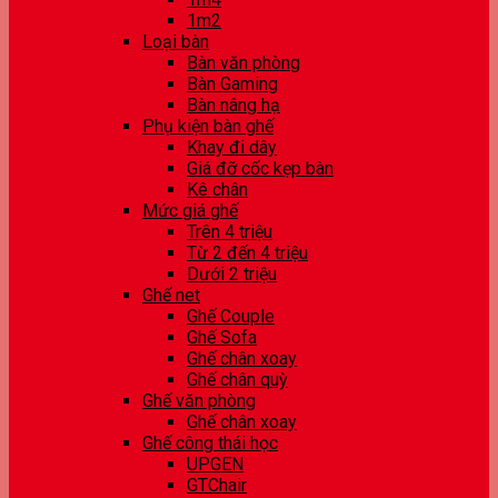
1m2
Loại bàn
Bàn văn phòng
Bàn Gaming
Bàn nâng hạ
Phụ kiện bàn ghế
Khay đi dây
Giá đỡ cốc kẹp bàn
Kê chân
Mức giá ghế
Trên 4 triệu
Từ 2 đến 4 triệu
Dưới 2 triệu
Ghế net
Ghế Couple
Ghế Sofa
Ghế chân xoay
Ghế chân quỳ
Ghế văn phòng
Ghế chân xoay
Ghế công thái học
UPGEN
GTChair