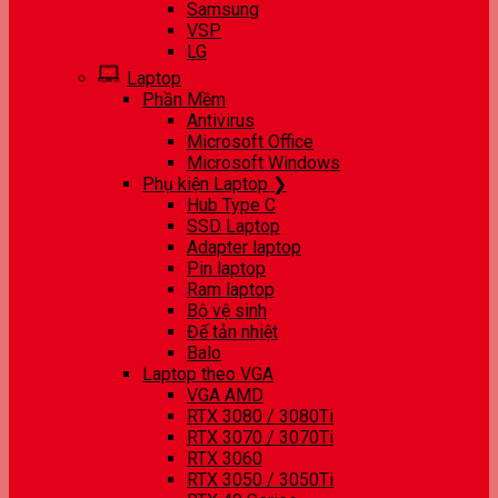
Samsung
VSP
LG
Laptop
Phần Mềm
Antivirus
Microsoft Office
Microsoft Windows
Phụ kiện Laptop ❯
Hub Type C
SSD Laptop
Adapter laptop
Pin laptop
Ram laptop
Bộ vệ sinh
Đế tản nhiệt
Balo
Laptop theo VGA
VGA AMD
RTX 3080 / 3080Ti
RTX 3070 / 3070Ti
RTX 3060
RTX 3050 / 3050Ti