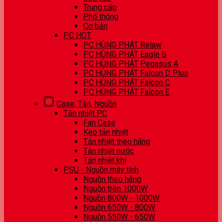
Trung cấp
Phổ thông
Cơ bản
PC HOT
PC HÙNG PHÁT Relaw
PC HÙNG PHÁT Eagle S
PC HÙNG PHÁT Pegasus A
PC HÙNG PHÁT Falcon D Plus
PC HÙNG PHÁT Falcon C
PC HÙNG PHÁT Falcon E
Case, Tản, Nguồn
Tản nhiệt PC
Fan Case
Keo tản nhiệt
Tản nhiệt theo hãng
Tản nhiệt nước
Tản nhiệt khí
PSU - Nguồn máy tính
Nguồn theo hãng
Nguồn trên 1000W
Nguồn 800W - 1000W
Nguồn 650W - 800W
Nguồn 550W - 650W