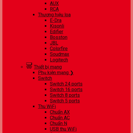
AUX
RCA
Thương hiệu loa
E-Dra
Kisonli
Edifier
Bosston
JBL
Colorfire
Soudmax
Logitech
Thiết bị mạng
Phụ kiện mạng ❯
Switch
Switch 24 ports
Switch 16 ports
Switch 8 ports
Switch 5 ports
Thu WiFi
Chuẩn AX
Chuẩn AC
Chuẩn N
USB thu WiFi