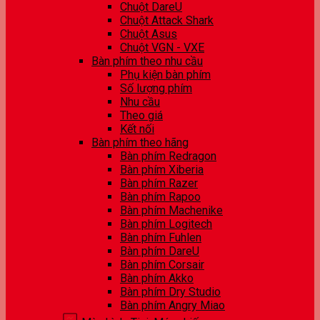
Chuột DareU
Chuột Attack Shark
Chuột Asus
Chuột VGN - VXE
Bàn phím theo nhu cầu
Phụ kiện bàn phím
Số lượng phím
Nhu cầu
Theo giá
Kết nối
Bàn phím theo hãng
Bàn phím Redragon
Bàn phím Xiberia
Bàn phím Razer
Bàn phím Rapoo
Bàn phím Machenike
Bàn phím Logitech
Bàn phím Fuhlen
Bàn phím DareU
Bàn phím Corsair
Bàn phím Akko
Bàn phím Dry Studio
Bàn phím Angry Miao