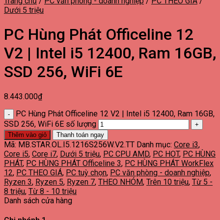
Trang chủ
/
PC văn phòng - doanh nghiệp
/
PC THEO GIÁ
/
Dưới 5 triệu
PC Hùng Phát Officeline 12
V2 | Intel i5 12400, Ram 16GB,
SSD 256, WiFi 6E
8.443.000
₫
PC Hùng Phát Officeline 12 V2 | Intel i5 12400, Ram 16GB,
SSD 256, WiFi 6E số lượng
Thêm vào giỏ
Thanh toán ngay
Mã:
MB.STAR.OL.I5.1216S256W.V2.TT
Danh mục:
Core i3
,
Core i5
,
Core i7
,
Dưới 5 triệu
,
PC CPU AMD
,
PC HOT
,
PC HÙNG
PHÁT
,
PC HÙNG PHÁT Officeline 3
,
PC HÙNG PHÁT WorkFlex
12
,
PC THEO GIÁ
,
PC tuỳ chọn
,
PC văn phòng - doanh nghiệp
,
Ryzen 3
,
Ryzen 5
,
Ryzen 7
,
THEO NHÓM
,
Trên 10 triệu
,
Từ 5 -
8 triệu
,
Từ 8 - 10 triệu
Danh sách cửa hàng