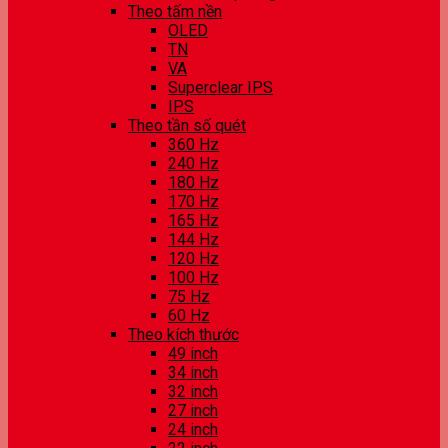
Theo tấm nền
OLED
TN
VA
Superclear IPS
IPS
Theo tần số quét
360 Hz
240 Hz
180 Hz
170 Hz
165 Hz
144 Hz
120 Hz
100 Hz
75 Hz
60 Hz
Theo kích thước
49 inch
34 inch
32 inch
27 inch
24 inch