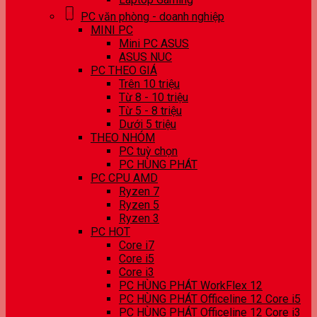
PC văn phòng - doanh nghiệp
MINI PC
Mini PC ASUS
ASUS NUC
PC THEO GIÁ
Trên 10 triệu
Từ 8 - 10 triệu
Từ 5 - 8 triệu
Dưới 5 triệu
THEO NHÓM
PC tuỳ chọn
PC HÙNG PHÁT
PC CPU AMD
Ryzen 7
Ryzen 5
Ryzen 3
PC HOT
Core i7
Core i5
Core i3
PC HÙNG PHÁT WorkFlex 12
PC HÙNG PHÁT Officeline 12 Core i5
PC HÙNG PHÁT Officeline 12 Core i3