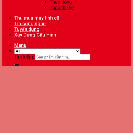
Theo dòng
Theo thế hệ
Thu mua máy tính cũ
Tin công nghệ
Tuyển dụng
Xây Dựng Cấu Hình
Menu
Tìm kiếm: