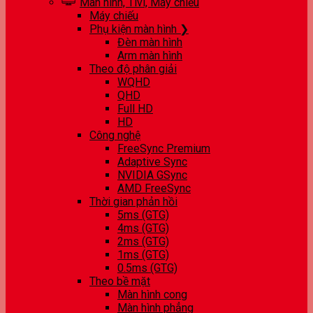
Màn hình, Tivi, Máy chiếu
Máy chiếu
Phụ kiện màn hình ❯
Đèn màn hình
Arm màn hình
Theo độ phân giải
WQHD
QHD
Full HD
HD
Công nghệ
FreeSync Premium
Adaptive Sync
NVIDIA GSync
AMD FreeSync
Thời gian phản hồi
5ms (GTG)
4ms (GTG)
2ms (GTG)
1ms (GTG)
0.5ms (GTG)
Theo bề mặt
Màn hình cong
Màn hình phẳng