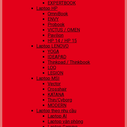
EXPERTBOOK
Laptop HP
OmniBook
ENVY
Probook
VICTUS / OMEN
Pavilion
HP 14 / HP 15
Laptop LENOVO
YOGA
IDEAPAD
Thinkpad / Thinkbook
LOQ
LEGION
Laptop MSI
Vector
Crosshair
KATANA
Thin/Cyborg
MODERN
Laptop theo nhu cầu
Laptop AI
Laptop văn phòng
Laptop Gaming