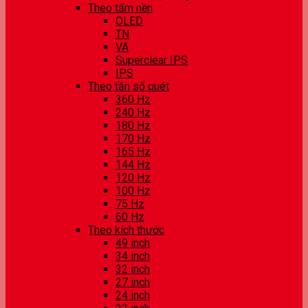
Theo tấm nền
OLED
TN
VA
Superclear IPS
IPS
Theo tần số quét
360 Hz
240 Hz
180 Hz
170 Hz
165 Hz
144 Hz
120 Hz
100 Hz
75 Hz
60 Hz
Theo kích thước
49 inch
34 inch
32 inch
27 inch
24 inch