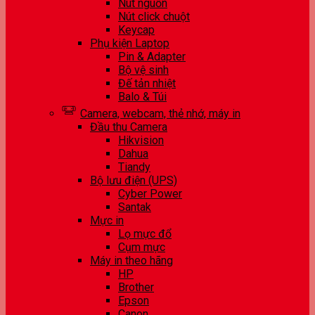
Nút nguồn
Nút click chuột
Keycap
Phụ kiện Laptop
Pin & Adapter
Bộ vệ sinh
Đế tản nhiệt
Balo & Túi
Camera, webcam, thẻ nhớ, máy in
Đầu thu Camera
Hikvision
Dahua
Tiandy
Bộ lưu điện (UPS)
Cyber Power
Santak
Mực in
Lọ mực đổ
Cụm mực
Máy in theo hãng
HP
Brother
Epson
Canon