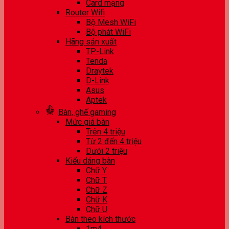
Card mạng
Router Wifi
Bộ Mesh WiFi
Bộ phát WiFi
Hãng sản xuất
TP-Link
Tenda
Draytek
D-Link
Asus
Aptek
Bàn, ghế gaming
Mức giá bàn
Trên 4 triệu
Từ 2 đến 4 triệu
Dưới 2 triệu
Kiểu dáng bàn
Chữ Y
Chữ T
Chữ Z
Chữ K
Chữ U
Bàn theo kích thước
1m4