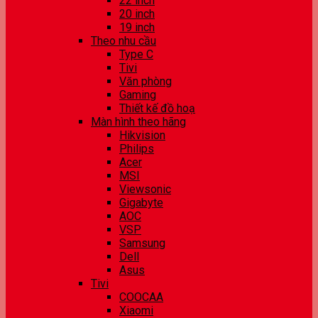
22 inch
20 inch
19 inch
Theo nhu cầu
Type C
Tivi
Văn phòng
Gaming
Thiết kế đồ hoạ
Màn hình theo hãng
Hikvision
Philips
Acer
MSI
Viewsonic
Gigabyte
AOC
VSP
Samsung
Dell
Asus
Tivi
COOCAA
Xiaomi