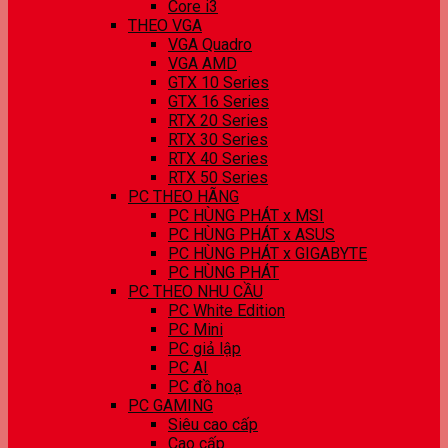
Core i3
THEO VGA
VGA Quadro
VGA AMD
GTX 10 Series
GTX 16 Series
RTX 20 Series
RTX 30 Series
RTX 40 Series
RTX 50 Series
PC THEO HÃNG
PC HÙNG PHÁT x MSI
PC HÙNG PHÁT x ASUS
PC HÙNG PHÁT x GIGABYTE
PC HÙNG PHÁT
PC THEO NHU CẦU
PC White Edition
PC Mini
PC giả lập
PC AI
PC đồ hoạ
PC GAMING
Siêu cao cấp
Cao cấp