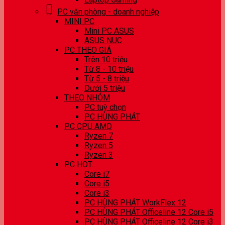
PC văn phòng - doanh nghiệp
MINI PC
Mini PC ASUS
ASUS NUC
PC THEO GIÁ
Trên 10 triệu
Từ 8 - 10 triệu
Từ 5 - 8 triệu
Dưới 5 triệu
THEO NHÓM
PC tuỳ chọn
PC HÙNG PHÁT
PC CPU AMD
Ryzen 7
Ryzen 5
Ryzen 3
PC HOT
Core i7
Core i5
Core i3
PC HÙNG PHÁT WorkFlex 12
PC HÙNG PHÁT Officeline 12 Core i5
PC HÙNG PHÁT Officeline 12 Core i3