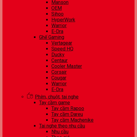
Manson
OEM
Sihoo
HyperWork
Warrior
E-Dra
Ghế Gaming
Vertagear
Speed HQ
Ducky
Centaur
Cooler Master
Corsair
Cougar
Warrior
E-Dra
Phím, chuột, tai nghe
Tay cầm game
Tay cầm Rapoo
Tay cầm Dareu
Tay cầm Machenike
Tai nghe theo nhu cầu
Nhu cầu