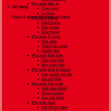
Phụ kiện Máy in
Giỏ hàng
Cụm mực
Lọ mực
Chưa có sản phẩm trong giỏ hàng.
Phụ kiện Mạng
Card mạng
Cáp mạng
Đầu mạng
Phụ kiện Ổ cứng
Cáp sata
Thanh tản nhiệt
Caddy Bay
Phụ kiện Màn hình
Cáp màn hình
Arm màn hình
Phụ kiện VGA & Nguồn
Cáp nguồn nối dài
Giá đỡ VGA
Phụ kiện Tản nhiệt
Hub điều khiển
Gông socket
Keo tản nhiệt
Phụ kiện Gear
Giá đỡ tai nghe