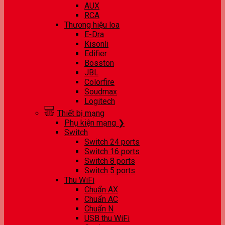
AUX
RCA
Thương hiệu loa
E-Dra
Kisonli
Edifier
Bosston
JBL
Colorfire
Soudmax
Logitech
Thiết bị mạng
Phụ kiện mạng ❯
Switch
Switch 24 ports
Switch 16 ports
Switch 8 ports
Switch 5 ports
Thu WiFi
Chuẩn AX
Chuẩn AC
Chuẩn N
USB thu WiFi