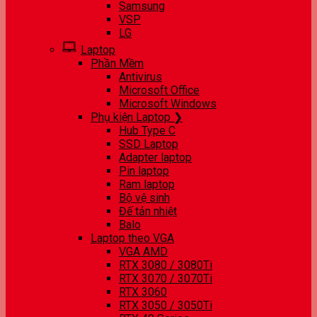
Samsung
VSP
LG
Laptop
Phần Mềm
Antivirus
Microsoft Office
Microsoft Windows
Phụ kiện Laptop ❯
Hub Type C
SSD Laptop
Adapter laptop
Pin laptop
Ram laptop
Bộ vệ sinh
Đế tản nhiệt
Balo
Laptop theo VGA
VGA AMD
RTX 3080 / 3080Ti
RTX 3070 / 3070Ti
RTX 3060
RTX 3050 / 3050Ti