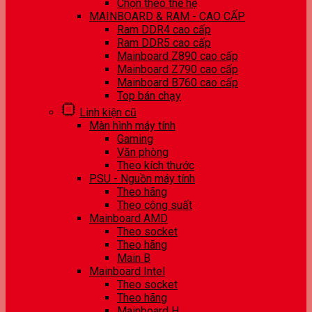
Chọn theo thế hệ
MAINBOARD & RAM - CAO CẤP
Ram DDR4 cao cấp
Ram DDR5 cao cấp
Mainboard Z890 cao cấp
Mainboard Z790 cao cấp
Mainboard B760 cao cấp
Top bán chạy
Linh kiện cũ
Màn hình máy tính
Gaming
Văn phòng
Theo kích thước
PSU - Nguồn máy tính
Theo hãng
Theo công suất
Mainboard AMD
Theo socket
Theo hãng
Main B
Mainboard Intel
Theo socket
Theo hãng
Mainboard H