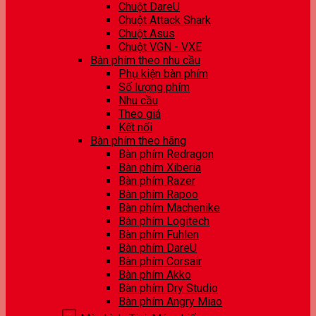
Chuột DareU
Chuột Attack Shark
Chuột Asus
Chuột VGN - VXE
Bàn phím theo nhu cầu
Phụ kiện bàn phím
Số lượng phím
Nhu cầu
Theo giá
Kết nối
Bàn phím theo hãng
Bàn phím Redragon
Bàn phím Xiberia
Bàn phím Razer
Bàn phím Rapoo
Bàn phím Machenike
Bàn phím Logitech
Bàn phím Fuhlen
Bàn phím DareU
Bàn phím Corsair
Bàn phím Akko
Bàn phím Dry Studio
Bàn phím Angry Miao