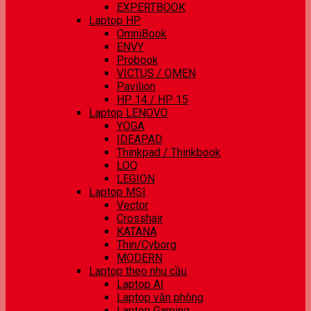
EXPERTBOOK
Laptop HP
OmniBook
ENVY
Probook
VICTUS / OMEN
Pavilion
HP 14 / HP 15
Laptop LENOVO
YOGA
IDEAPAD
Thinkpad / Thinkbook
LOQ
LEGION
Laptop MSI
Vector
Crosshair
KATANA
Thin/Cyborg
MODERN
Laptop theo nhu cầu
Laptop AI
Laptop văn phòng
Laptop Gaming