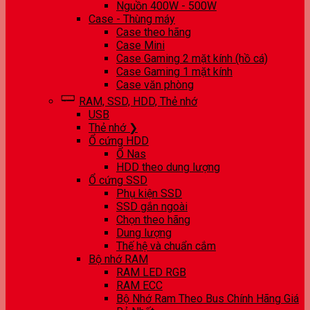
Nguồn 400W - 500W
Case - Thùng máy
Case theo hãng
Case Mini
Case Gaming 2 mặt kính (hồ cá)
Case Gaming 1 mặt kính
Case văn phòng
RAM, SSD, HDD, Thẻ nhớ
USB
Thẻ nhớ ❯
Ổ cứng HDD
Ổ Nas
HDD theo dung lượng
Ổ cứng SSD
Phụ kiện SSD
SSD gắn ngoài
Chọn theo hãng
Dung lượng
Thế hệ và chuẩn cắm
Bộ nhớ RAM
RAM LED RGB
RAM ECC
Bộ Nhớ Ram Theo Bus Chính Hãng Giá