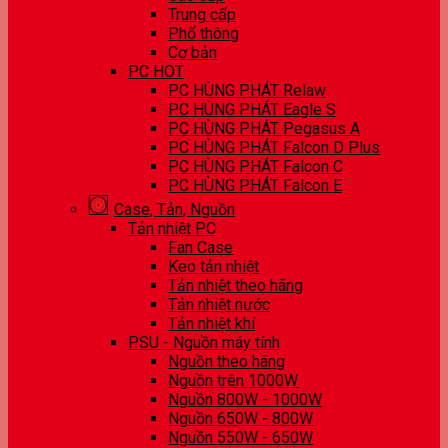
Trung cấp
Phổ thông
Cơ bản
PC HOT
PC HÙNG PHÁT Relaw
PC HÙNG PHÁT Eagle S
PC HÙNG PHÁT Pegasus A
PC HÙNG PHÁT Falcon D Plus
PC HÙNG PHÁT Falcon C
PC HÙNG PHÁT Falcon E
Case, Tản, Nguồn
Tản nhiệt PC
Fan Case
Keo tản nhiệt
Tản nhiệt theo hãng
Tản nhiệt nước
Tản nhiệt khí
PSU - Nguồn máy tính
Nguồn theo hãng
Nguồn trên 1000W
Nguồn 800W - 1000W
Nguồn 650W - 800W
Nguồn 550W - 650W