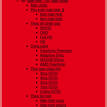
Màn hình, Tivi, Máy chiếu
Máy chiếu
Phụ kiện màn hình ❯
Đèn màn hình
Arm màn hình
Theo độ phân giải
WQHD
QHD
Full HD
HD
Công nghệ
FreeSync Premium
Adaptive Sync
NVIDIA GSync
AMD FreeSync
Thời gian phản hồi
5ms (GTG)
4ms (GTG)
2ms (GTG)
1ms (GTG)
0.5ms (GTG)
Theo bề mặt
Màn hình cong
Màn hình phẳng