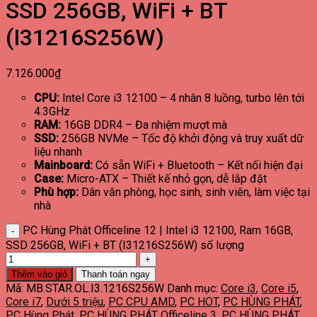
SSD 256GB, WiFi + BT
(I31216S256W)
7.126.000
₫
CPU:
Intel Core i3 12100 – 4 nhân 8 luồng, turbo lên tới
4.3GHz
RAM:
16GB DDR4 – Đa nhiệm mượt mà
SSD:
256GB NVMe – Tốc độ khởi động và truy xuất dữ
liệu nhanh
Mainboard:
Có sẵn WiFi + Bluetooth – Kết nối hiện đại
Case:
Micro-ATX – Thiết kế nhỏ gọn, dễ lắp đặt
Phù hợp:
Dân văn phòng, học sinh, sinh viên, làm việc tại
nhà
PC Hùng Phát Officeline 12 | Intel i3 12100, Ram 16GB,
SSD 256GB, WiFi + BT (I31216S256W) số lượng
Thêm vào giỏ
Thanh toán ngay
Mã:
MB.STAR.OL.I3.1216S256W
Danh mục:
Core i3
,
Core i5
,
Core i7
,
Dưới 5 triệu
,
PC CPU AMD
,
PC HOT
,
PC HÙNG PHÁT
,
PC Hùng Phát
,
PC HÙNG PHÁT Officeline 3
,
PC HÙNG PHÁT