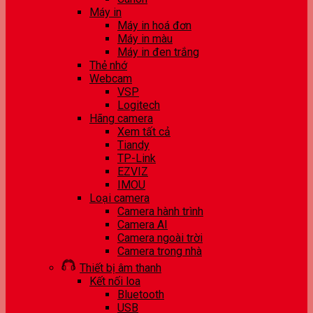
Máy in
Máy in hoá đơn
Máy in màu
Máy in đen trắng
Thẻ nhớ
Webcam
VSP
Logitech
Hãng camera
Xem tất cả
Tiandy
TP-Link
EZVIZ
IMOU
Loại camera
Camera hành trình
Camera AI
Camera ngoài trời
Camera trong nhà
Thiết bị âm thanh
Kết nối loa
Bluetooth
USB