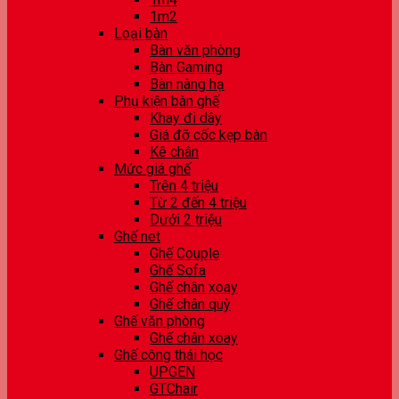
1m2
Loại bàn
Bàn văn phòng
Bàn Gaming
Bàn nâng hạ
Phụ kiện bàn ghế
Khay đi dây
Giá đỡ cốc kẹp bàn
Kê chân
Mức giá ghế
Trên 4 triệu
Từ 2 đến 4 triệu
Dưới 2 triệu
Ghế net
Ghế Couple
Ghế Sofa
Ghế chân xoay
Ghế chân quỳ
Ghế văn phòng
Ghế chân xoay
Ghế công thái học
UPGEN
GTChair