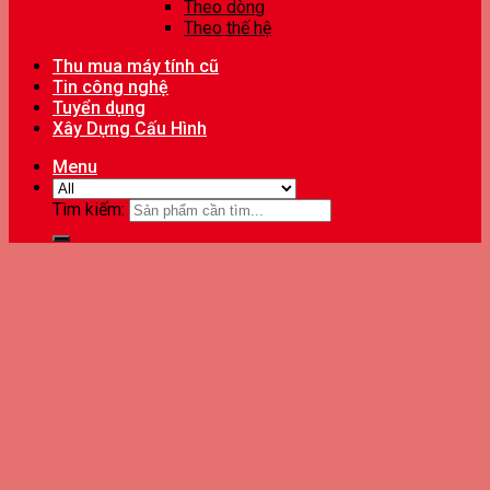
Theo dòng
Theo thế hệ
Thu mua máy tính cũ
Tin công nghệ
Tuyển dụng
Xây Dựng Cấu Hình
Menu
Tìm kiếm: