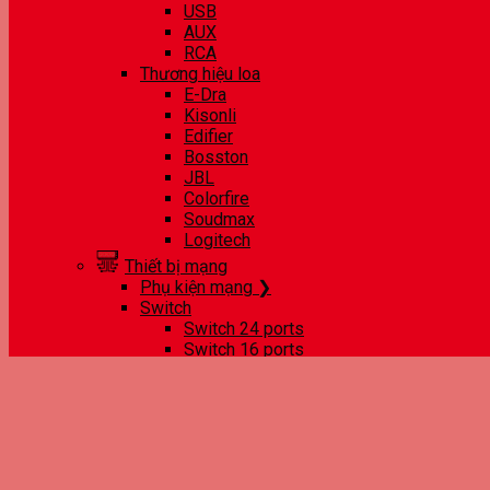
USB
AUX
RCA
Thương hiệu loa
E-Dra
Kisonli
Edifier
Bosston
JBL
Colorfire
Soudmax
Logitech
Thiết bị mạng
Phụ kiện mạng ❯
Switch
Switch 24 ports
Switch 16 ports
Switch 8 ports
Switch 5 ports
Thu WiFi
Chuẩn AX
Chuẩn AC
Chuẩn N