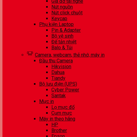
Giá đỡ tai nghe
Nút nguồn
Nút click chuột
Keycap
Phụ kiện Laptop
Pin & Adapter
Bộ vệ sinh
Đế tản nhiệt
Balo & Túi
Camera, webcam, thẻ nhớ, máy in
Đầu thu Camera
Hikvision
Dahua
Tiandy
Bộ lưu điện (UPS)
Cyber Power
Santak
Mực in
Lọ mực đổ
Cụm mực
Máy in theo hãng
HP
Brother
Epson