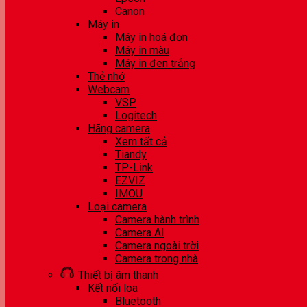
Canon
Máy in
Máy in hoá đơn
Máy in màu
Máy in đen trắng
Thẻ nhớ
Webcam
VSP
Logitech
Hãng camera
Xem tất cả
Tiandy
TP-Link
EZVIZ
IMOU
Loại camera
Camera hành trình
Camera AI
Camera ngoài trời
Camera trong nhà
Thiết bị âm thanh
Kết nối loa
Bluetooth