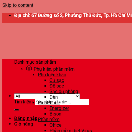
Skip to content
Địa chỉ: 67 Đường số 2, Phường Thủ Đức, Tp. Hồ Chí M
Danh mục sản phẩm
Phụ kiện, phần mềm
Phụ kiện khác
Củ sạc
Đế sạc
Sạc dự phòng
Đèn
Tìm kiếm:
Pin iPhone
Energizer
Bison
Đăng nhập
Phần mềm
Giỏ hàng
Office
Phần mềm diệt Virus