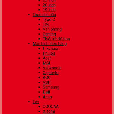
22 inch
20 inch
19 inch
Theo nhu cầu
Type C
Tivi
Văn phòng
Gaming
Thiết kế đồ hoạ
Màn hình theo hãng
Hikvision
Philips
Acer
MSI
Viewsonic
Gigabyte
AOC
VSP
Samsung
Dell
Asus
Tivi
COOCAA
Xiaomi