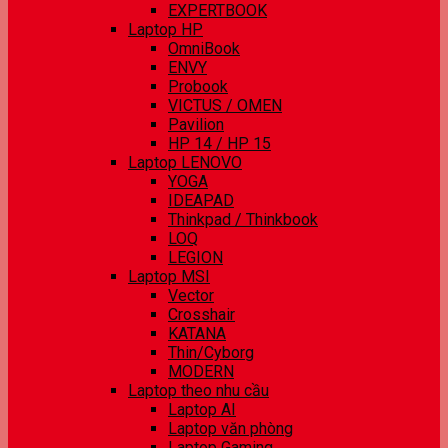
EXPERTBOOK
Laptop HP
OmniBook
ENVY
Probook
VICTUS / OMEN
Pavilion
HP 14 / HP 15
Laptop LENOVO
YOGA
IDEAPAD
Thinkpad / Thinkbook
LOQ
LEGION
Laptop MSI
Vector
Crosshair
KATANA
Thin/Cyborg
MODERN
Laptop theo nhu cầu
Laptop AI
Laptop văn phòng
Laptop Gaming