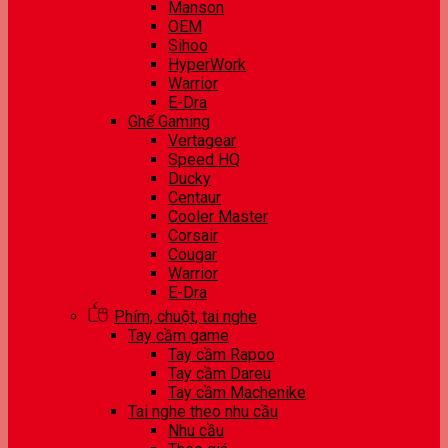
Manson
OEM
Sihoo
HyperWork
Warrior
E-Dra
Ghế Gaming
Vertagear
Speed HQ
Ducky
Centaur
Cooler Master
Corsair
Cougar
Warrior
E-Dra
Phím, chuột, tai nghe
Tay cầm game
Tay cầm Rapoo
Tay cầm Dareu
Tay cầm Machenike
Tai nghe theo nhu cầu
Nhu cầu