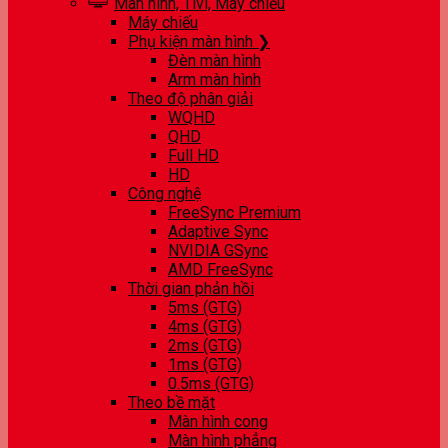
Màn hình, Tivi, Máy chiếu
Máy chiếu
Phụ kiện màn hình ❯
Đèn màn hình
Arm màn hình
Theo độ phân giải
WQHD
QHD
Full HD
HD
Công nghệ
FreeSync Premium
Adaptive Sync
NVIDIA GSync
AMD FreeSync
Thời gian phản hồi
5ms (GTG)
4ms (GTG)
2ms (GTG)
1ms (GTG)
0.5ms (GTG)
Theo bề mặt
Màn hình cong
Màn hình phẳng