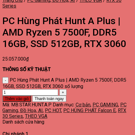
Trang chủ
/
PC Gaming, Đồ Hoạ, AI
/
THEO VGA
/
RTX 30
Series
PC Hùng Phát Hunt A Plus |
AMD Ryzen 5 7500F, DDR5
16GB, SSD 512GB, RTX 3060
25.057.000
₫
THÔNG SỐ KỸ THUẬT
PC Hùng Phát Hunt A Plus | AMD Ryzen 5 7500F, DDR5
16GB, SSD 512GB, RTX 3060 số lượng
Thêm vào giỏ
Thanh toán ngay
Mã:
MB.STAR.HUNT.A.P
Danh mục:
Cơ bản
,
PC GAMING
,
PC
Gaming, Đồ Hoạ, AI
,
PC HOT
,
PC HÙNG PHÁT Falcon E
,
RTX
30 Series
,
THEO VGA
Danh sách cửa hàng
Chi nhánh 1