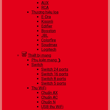
AUX
RCA
Thương hiệu loa
E-Dra
Kisonli
Edifier
Bosston
JBL
Colorfire
Soudmax
Logitech
Thiết bị mạng
Phụ kiện mạng ❯
Switch
Switch 24 ports
Switch 16 ports
Switch 8 ports
Switch 5 ports
Thu WiFi
Chuẩn AX
Chuẩn AC
Chuẩn N
USB thu WiFi