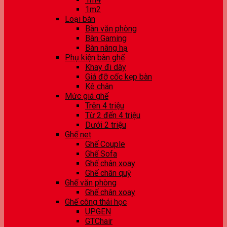
1m2
Loại bàn
Bàn văn phòng
Bàn Gaming
Bàn nâng hạ
Phụ kiện bàn ghế
Khay đi dây
Giá đỡ cốc kẹp bàn
Kê chân
Mức giá ghế
Trên 4 triệu
Từ 2 đến 4 triệu
Dưới 2 triệu
Ghế net
Ghế Couple
Ghế Sofa
Ghế chân xoay
Ghế chân quỳ
Ghế văn phòng
Ghế chân xoay
Ghế công thái học
UPGEN
GTChair