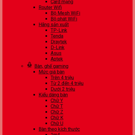
Card mạng
Router Wifi
Bộ Mesh WiFi
Bộ phát WiFi
Hãng sản xuất
TP-Link
Tenda
Draytek
D-Link
Asus
Aptek
Bàn, ghế gaming
Mức giá bàn
Trên 4 triệu
Từ 2 đến 4 triệu
Dưới 2 triệu
Kiểu dáng bàn
Chữ Y
Chữ T
Chữ Z
Chữ K
Chữ U
Bàn theo kích thước
1m4