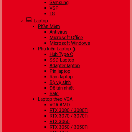
Samsung
VSP
LG
Laptop
Phần Mềm
Antivirus
Microsoft Office
Microsoft Windows
Phụ kiện Laptop ❯
Hub Type C
SSD Laptop
Adapter laptop
Pin laptop
Ram laptop
Bộ vệ sinh
Đế tản nhiệt
Balo
Laptop theo VGA
VGA AMD
RTX 3080 / 3080Ti
RTX 3070 / 3070Ti
RTX 3060
RTX 3050 / 3050Ti