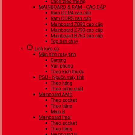
Chọn theo thế hệ
MAINBOARD & RAM - CAO CẤP
Ram DDR4 cao cấp
Ram DDR5 cao cấp
Mainboard Z890 cao cấp
Mainboard Z790 cao cấp
Mainboard B760 cao cấp
Top bán chạy
Linh kiện cũ
Màn hình máy tính
Gaming
Văn phòng
Theo kích thước
PSU - Nguồn máy tính
Theo hãng
Theo công suất
Mainboard AMD
Theo socket
Theo hãng
Main B
Mainboard Intel
Theo socket
Theo hãng
Mainboard H