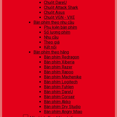
Chuột DareU
Chuột Attack Shark
Chuột Asus
Chuột VGN - VXE
Bàn phím theo nhu cầu
Phụ kiện bàn phím
Số lượng phím
Nhu cầu
Theo giá
Kết nối
Bàn phím theo hãng
Bàn phím Redragon
Bàn phím Xiberia
Bàn phím Razer
Bàn phím Rapoo
Bàn phím Machenike
Bàn phím Logitech
Bàn phím Fuhlen
Bàn phím DareU
Bàn phím Corsair
Bàn phím Akko
Bàn phím Dry Studio
Bàn phím Angry Miao