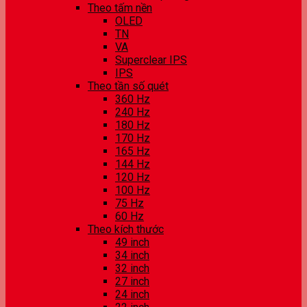
Theo tấm nền
OLED
TN
VA
Superclear IPS
IPS
Theo tần số quét
360 Hz
240 Hz
180 Hz
170 Hz
165 Hz
144 Hz
120 Hz
100 Hz
75 Hz
60 Hz
Theo kích thước
49 inch
34 inch
32 inch
27 inch
24 inch