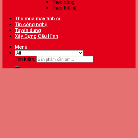
Theo dòng
Theo thế hệ
Thu mua máy tính cũ
Tin công nghệ
Tuyển dụng
Xây Dựng Cấu Hình
Menu
Tìm kiếm: