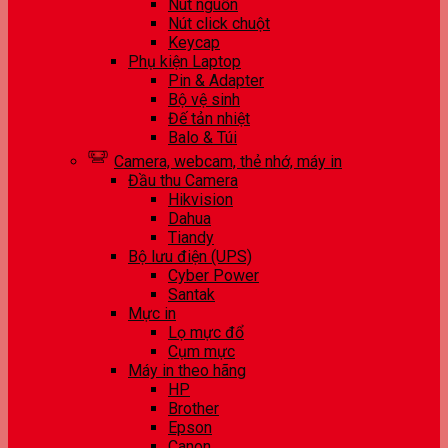
Nút nguồn
Nút click chuột
Keycap
Phụ kiện Laptop
Pin & Adapter
Bộ vệ sinh
Đế tản nhiệt
Balo & Túi
Camera, webcam, thẻ nhớ, máy in
Đầu thu Camera
Hikvision
Dahua
Tiandy
Bộ lưu điện (UPS)
Cyber Power
Santak
Mực in
Lọ mực đổ
Cụm mực
Máy in theo hãng
HP
Brother
Epson
Canon