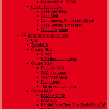
Nguồn 400W - 500W
Case - Thùng máy
Case theo hãng
Case Mini
Case Gaming 2 mặt kính (hồ cá)
Case Gaming 1 mặt kính
Case văn phòng
RAM, SSD, HDD, Thẻ nhớ
USB
Thẻ nhớ ❯
Ổ cứng HDD
Ổ Nas
HDD theo dung lượng
Ổ cứng SSD
Phụ kiện SSD
SSD gắn ngoài
Chọn theo hãng
Dung lượng
Thế hệ và chuẩn cắm
Bộ nhớ RAM
RAM LED RGB
RAM ECC
Bộ Nhớ Ram Theo Bus Chính Hãng Giá