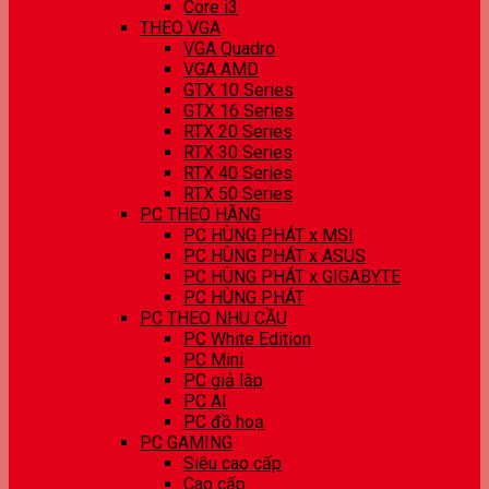
Core i3
THEO VGA
VGA Quadro
VGA AMD
GTX 10 Series
GTX 16 Series
RTX 20 Series
RTX 30 Series
RTX 40 Series
RTX 50 Series
PC THEO HÃNG
PC HÙNG PHÁT x MSI
PC HÙNG PHÁT x ASUS
PC HÙNG PHÁT x GIGABYTE
PC HÙNG PHÁT
PC THEO NHU CẦU
PC White Edition
PC Mini
PC giả lập
PC AI
PC đồ hoạ
PC GAMING
Siêu cao cấp
Cao cấp