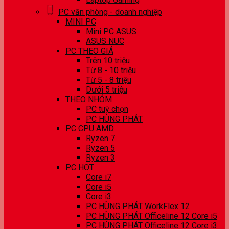
PC văn phòng - doanh nghiệp
MINI PC
Mini PC ASUS
ASUS NUC
PC THEO GIÁ
Trên 10 triệu
Từ 8 - 10 triệu
Từ 5 - 8 triệu
Dưới 5 triệu
THEO NHÓM
PC tuỳ chọn
PC HÙNG PHÁT
PC CPU AMD
Ryzen 7
Ryzen 5
Ryzen 3
PC HOT
Core i7
Core i5
Core i3
PC HÙNG PHÁT WorkFlex 12
PC HÙNG PHÁT Officeline 12 Core i5
PC HÙNG PHÁT Officeline 12 Core i3