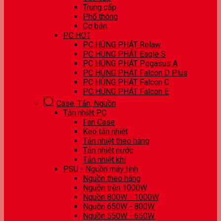
Trung cấp
Phổ thông
Cơ bản
PC HOT
PC HÙNG PHÁT Relaw
PC HÙNG PHÁT Eagle S
PC HÙNG PHÁT Pegasus A
PC HÙNG PHÁT Falcon D Plus
PC HÙNG PHÁT Falcon C
PC HÙNG PHÁT Falcon E
Case, Tản, Nguồn
Tản nhiệt PC
Fan Case
Keo tản nhiệt
Tản nhiệt theo hãng
Tản nhiệt nước
Tản nhiệt khí
PSU - Nguồn máy tính
Nguồn theo hãng
Nguồn trên 1000W
Nguồn 800W - 1000W
Nguồn 650W - 800W
Nguồn 550W - 650W