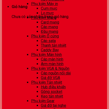
Phụ kiện Máy in
Giỏ hàng
Cụm mực
Lọ mực
Chưa có sản phẩm trong giỏ hàng.
Phụ kiện Mạng
Card mạng
Cáp mạng
Đầu mạng
Phụ kiện Ổ cứng
Cáp sata
Thanh tản nhiệt
Caddy Bay
Phụ kiện Màn hình
Cáp màn hình
Arm màn hình
Phụ kiện VGA & Nguồn
Cáp nguồn nối dài
Giá đỡ VGA
Phụ kiện Tản nhiệt
Hub điều khiển
Gông socket
Keo tản nhiệt
Phụ kiện Gear
Giá đỡ tai nghe