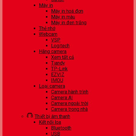
Máy in
Máy in hoá đơn
Máy in màu
Máy in đen trắng
Thẻ nhớ
Webcam
VSP
Logitech
Hãng camera
Xem tất cả
Tiandy
TP-Link
EZVIZ
IMOU
Loại camera
Camera hành trình
Camera AI
Camera ngoài trời
Camera trong nhà
Thiết bị âm thanh
Kết nối loa
Bluetooth
USB