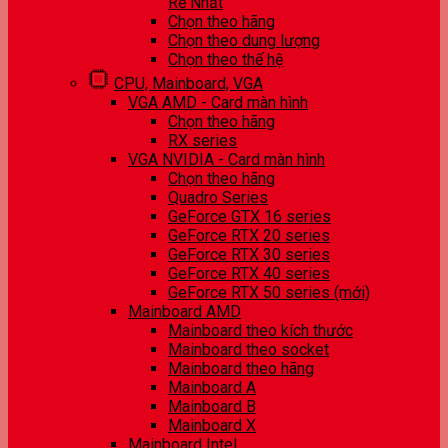
Rẻ Nhất
Chọn theo hãng
Chọn theo dung lượng
Chọn theo thế hệ
CPU, Mainboard, VGA
VGA AMD - Card màn hình
Chọn theo hãng
RX series
VGA NVIDIA - Card màn hình
Chọn theo hãng
Quadro Series
GeForce GTX 16 series
GeForce RTX 20 series
GeForce RTX 30 series
GeForce RTX 40 series
GeForce RTX 50 series (mới)
Mainboard AMD
Mainboard theo kích thước
Mainboard theo socket
Mainboard theo hãng
Mainboard A
Mainboard B
Mainboard X
Mainboard Intel