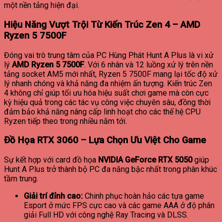
một nền tảng hiện đại.
Hiệu Năng Vượt Trội Từ Kiến Trúc Zen 4 – AMD
Ryzen 5 7500F
Đóng vai trò trung tâm của PC Hùng Phát Hunt A Plus là vi xử
lý
AMD Ryzen 5 7500F
. Với 6 nhân và 12 luồng xử lý trên nền
tảng socket AM5 mới nhất, Ryzen 5 7500F mang lại tốc độ xử
lý nhanh chóng và khả năng đa nhiệm ấn tượng. Kiến trúc Zen
4 không chỉ giúp tối ưu hóa hiệu suất chơi game mà còn cực
kỳ hiệu quả trong các tác vụ công việc chuyên sâu, đồng thời
đảm bảo khả năng nâng cấp linh hoạt cho các thế hệ CPU
Ryzen tiếp theo trong nhiều năm tới.
Đồ Họa RTX 3060 – Lựa Chọn Ưu Việt Cho Game
Sự kết hợp với card đồ họa
NVIDIA GeForce RTX 5050
giúp
Hunt A Plus trở thành bộ PC đa năng bậc nhất trong phân khúc
tầm trung.
Giải trí đỉnh cao:
Chinh phục hoàn hảo các tựa game
Esport ở mức FPS cực cao và các game AAA ở độ phân
giải Full HD với công nghệ Ray Tracing và DLSS.