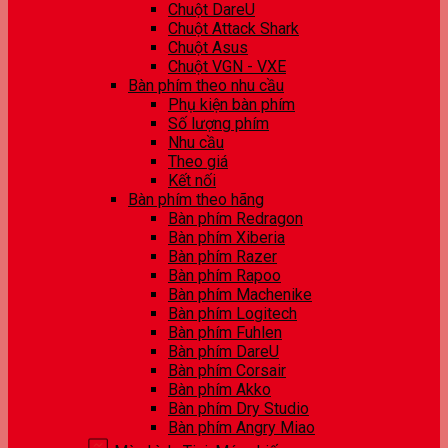
Chuột DareU
Chuột Attack Shark
Chuột Asus
Chuột VGN - VXE
Bàn phím theo nhu cầu
Phụ kiện bàn phím
Số lượng phím
Nhu cầu
Theo giá
Kết nối
Bàn phím theo hãng
Bàn phím Redragon
Bàn phím Xiberia
Bàn phím Razer
Bàn phím Rapoo
Bàn phím Machenike
Bàn phím Logitech
Bàn phím Fuhlen
Bàn phím DareU
Bàn phím Corsair
Bàn phím Akko
Bàn phím Dry Studio
Bàn phím Angry Miao