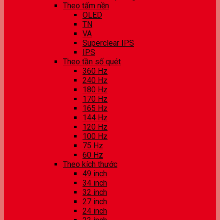
Theo tấm nền
OLED
TN
VA
Superclear IPS
IPS
Theo tần số quét
360 Hz
240 Hz
180 Hz
170 Hz
165 Hz
144 Hz
120 Hz
100 Hz
75 Hz
60 Hz
Theo kích thước
49 inch
34 inch
32 inch
27 inch
24 inch