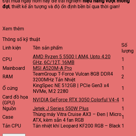
Đặt mua ngay hôm nay để trải nghiệm
hiệu năng vượt mong
đợi
, thiết kế ấn tượng và độ ổn định bền bỉ qua thời gian!
Xem thêm
Thông số kỹ thuật
Số
Linh kiện
Tên sản phẩm
lượng
AMD Ryzen 5 5500 | AM4, Upto 4.20
CPU
1
GHz, 6C/12T, 16MB
Mainboard
MSI A520M-A Pro
1
TeamGroup T-Force Vulcan 8GB DDR4
RAM
2
3200MHz Tản Nhiệt
KingSpec NE 512GB | PCIe Gen3 x4
Ổ cứng
1
NVMe, M.2 2280
Card đồ họa
NVIDIA GeForce RTX 3050 Colorful V4-4
1
(GPU)
Nguồn
Jetek J Series 550W Plus
1
Thùng máy Vitra Cruise AX3 – Đen | Micro
Case
1
ATX, kèm sẵn 4 fan RGB
Tản CPU
Tản nhiệt khí Leopard KF200 RGB – Black
1