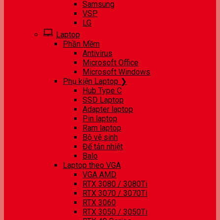
Samsung
VSP
LG
Laptop
Phần Mềm
Antivirus
Microsoft Office
Microsoft Windows
Phụ kiện Laptop ❯
Hub Type C
SSD Laptop
Adapter laptop
Pin laptop
Ram laptop
Bộ vệ sinh
Đế tản nhiệt
Balo
Laptop theo VGA
VGA AMD
RTX 3080 / 3080Ti
RTX 3070 / 3070Ti
RTX 3060
RTX 3050 / 3050Ti