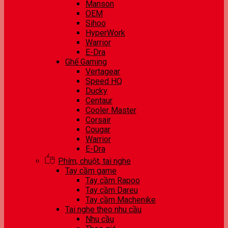
Manson
OEM
Sihoo
HyperWork
Warrior
E-Dra
Ghế Gaming
Vertagear
Speed HQ
Ducky
Centaur
Cooler Master
Corsair
Cougar
Warrior
E-Dra
Phím, chuột, tai nghe
Tay cầm game
Tay cầm Rapoo
Tay cầm Dareu
Tay cầm Machenike
Tai nghe theo nhu cầu
Nhu cầu