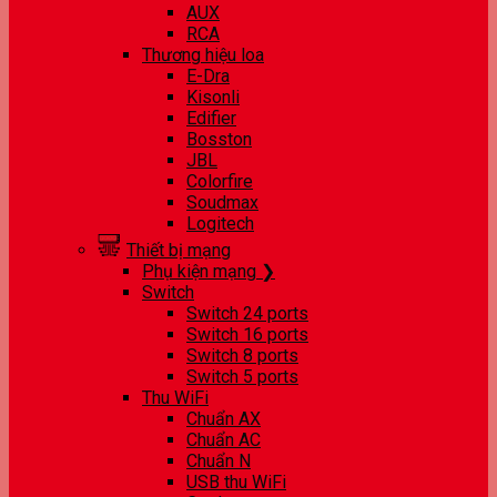
AUX
RCA
Thương hiệu loa
E-Dra
Kisonli
Edifier
Bosston
JBL
Colorfire
Soudmax
Logitech
Thiết bị mạng
Phụ kiện mạng ❯
Switch
Switch 24 ports
Switch 16 ports
Switch 8 ports
Switch 5 ports
Thu WiFi
Chuẩn AX
Chuẩn AC
Chuẩn N
USB thu WiFi