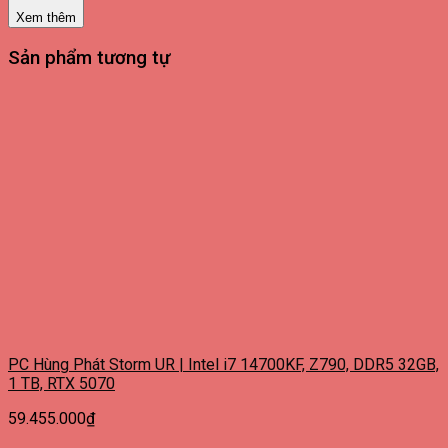
Xem thêm
Sản phẩm tương tự
PC Hùng Phát Storm UR | Intel i7 14700KF, Z790, DDR5 32GB,
1 TB, RTX 5070
59.455.000
₫