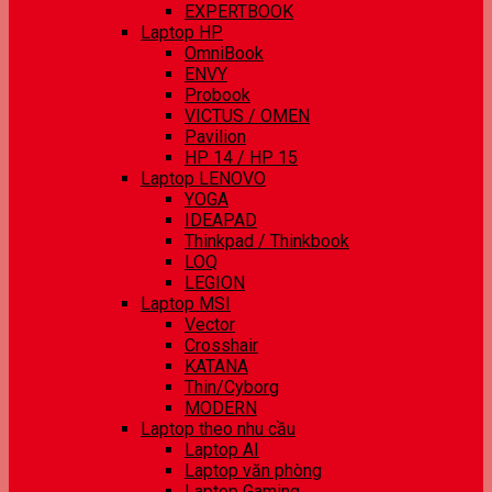
EXPERTBOOK
Laptop HP
OmniBook
ENVY
Probook
VICTUS / OMEN
Pavilion
HP 14 / HP 15
Laptop LENOVO
YOGA
IDEAPAD
Thinkpad / Thinkbook
LOQ
LEGION
Laptop MSI
Vector
Crosshair
KATANA
Thin/Cyborg
MODERN
Laptop theo nhu cầu
Laptop AI
Laptop văn phòng
Laptop Gaming