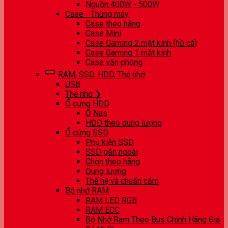
Nguồn 400W - 500W
Case - Thùng máy
Case theo hãng
Case Mini
Case Gaming 2 mặt kính (hồ cá)
Case Gaming 1 mặt kính
Case văn phòng
RAM, SSD, HDD, Thẻ nhớ
USB
Thẻ nhớ ❯
Ổ cứng HDD
Ổ Nas
HDD theo dung lượng
Ổ cứng SSD
Phụ kiện SSD
SSD gắn ngoài
Chọn theo hãng
Dung lượng
Thế hệ và chuẩn cắm
Bộ nhớ RAM
RAM LED RGB
RAM ECC
Bộ Nhớ Ram Theo Bus Chính Hãng Giá