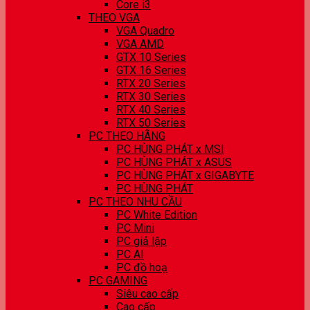
Core i3
THEO VGA
VGA Quadro
VGA AMD
GTX 10 Series
GTX 16 Series
RTX 20 Series
RTX 30 Series
RTX 40 Series
RTX 50 Series
PC THEO HÃNG
PC HÙNG PHÁT x MSI
PC HÙNG PHÁT x ASUS
PC HÙNG PHÁT x GIGABYTE
PC HÙNG PHÁT
PC THEO NHU CẦU
PC White Edition
PC Mini
PC giả lập
PC AI
PC đồ hoạ
PC GAMING
Siêu cao cấp
Cao cấp