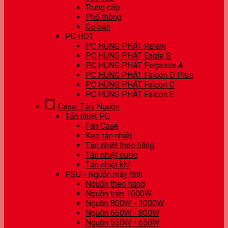
Trung cấp
Phổ thông
Cơ bản
PC HOT
PC HÙNG PHÁT Relaw
PC HÙNG PHÁT Eagle S
PC HÙNG PHÁT Pegasus A
PC HÙNG PHÁT Falcon D Plus
PC HÙNG PHÁT Falcon C
PC HÙNG PHÁT Falcon E
Case, Tản, Nguồn
Tản nhiệt PC
Fan Case
Keo tản nhiệt
Tản nhiệt theo hãng
Tản nhiệt nước
Tản nhiệt khí
PSU - Nguồn máy tính
Nguồn theo hãng
Nguồn trên 1000W
Nguồn 800W - 1000W
Nguồn 650W - 800W
Nguồn 550W - 650W