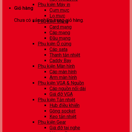
Phụ kiện Máy in
Giỏ hàng
Cụm mực
Lọ mực
Chưa có sản phẩm trong giỏ hàng.
Phụ kiện Mạng
Card mạng
Cáp mạng
Đầu mạng
Phụ kiện Ổ cứng
Cáp sata
Thanh tản nhiệt
Caddy Bay
Phụ kiện Màn hình
Cáp màn hình
Arm màn hình
Phụ kiện VGA & Nguồn
Cáp nguồn nối dài
Giá đỡ VGA
Phụ kiện Tản nhiệt
Hub điều khiển
Gông socket
Keo tản nhiệt
Phụ kiện Gear
Giá đỡ tai nghe