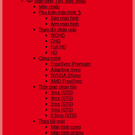
Màn hình, Tivi, Máy chiếu
Máy chiếu
Phụ kiện màn hình ❯
Đèn màn hình
Arm màn hình
Theo độ phân giải
WQHD
QHD
Full HD
HD
Công nghệ
FreeSync Premium
Adaptive Sync
NVIDIA GSync
AMD FreeSync
Thời gian phản hồi
5ms (GTG)
4ms (GTG)
2ms (GTG)
1ms (GTG)
0.5ms (GTG)
Theo bề mặt
Màn hình cong
Màn hình phẳng