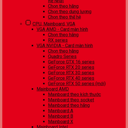
Rẻ Nhất
Chọn theo hãng
Chọn theo dung lượng
Chọn theo thế hệ
CPU, Mainboard, VGA
VGA AMD - Card màn hình
Chọn theo hãng
RX series
VGA NVIDIA - Card màn hình
Chọn theo hãng
Quadro Series
GeForce GTX 16 series
GeForce RTX 20 series
GeForce RTX 30 series
GeForce RTX 40 series
GeForce RTX 50 series (mới)
Mainboard AMD
Mainboard theo kích thước
Mainboard theo socket
Mainboard theo hãng
Mainboard A
Mainboard B
Mainboard X
Mainboard Intel