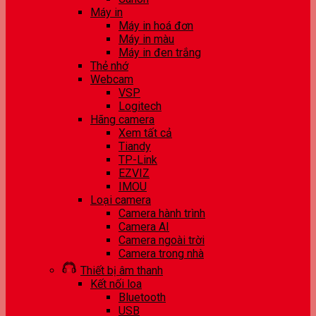
Máy in
Máy in hoá đơn
Máy in màu
Máy in đen trắng
Thẻ nhớ
Webcam
VSP
Logitech
Hãng camera
Xem tất cả
Tiandy
TP-Link
EZVIZ
IMOU
Loại camera
Camera hành trình
Camera AI
Camera ngoài trời
Camera trong nhà
Thiết bị âm thanh
Kết nối loa
Bluetooth
USB