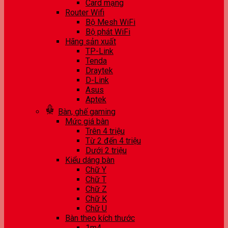
Card mạng
Router Wifi
Bộ Mesh WiFi
Bộ phát WiFi
Hãng sản xuất
TP-Link
Tenda
Draytek
D-Link
Asus
Aptek
Bàn, ghế gaming
Mức giá bàn
Trên 4 triệu
Từ 2 đến 4 triệu
Dưới 2 triệu
Kiểu dáng bàn
Chữ Y
Chữ T
Chữ Z
Chữ K
Chữ U
Bàn theo kích thước
1m4