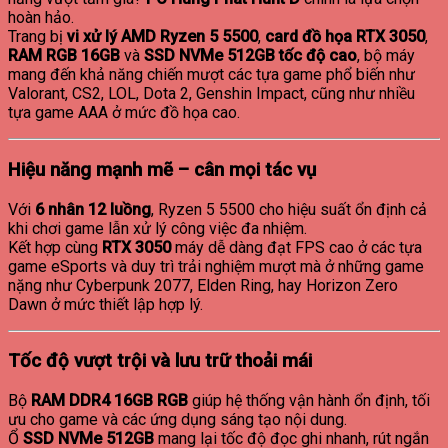
hoàn hảo.
Trang bị
vi xử lý AMD Ryzen 5 5500
,
card đồ họa RTX 3050
,
RAM RGB 16GB
và
SSD NVMe 512GB tốc độ cao
, bộ máy
mang đến khả năng chiến mượt các tựa game phổ biến như
Valorant, CS2, LOL, Dota 2, Genshin Impact, cũng như nhiều
tựa game AAA ở mức đồ họa cao.
Hiệu năng mạnh mẽ – cân mọi tác vụ
Với
6 nhân 12 luồng
, Ryzen 5 5500 cho hiệu suất ổn định cả
khi chơi game lẫn xử lý công việc đa nhiệm.
Kết hợp cùng
RTX 3050
máy dễ dàng đạt FPS cao ở các tựa
game eSports và duy trì trải nghiệm mượt mà ở những game
nặng như Cyberpunk 2077, Elden Ring, hay Horizon Zero
Dawn ở mức thiết lập hợp lý.
Tốc độ vượt trội và lưu trữ thoải mái
Bộ
RAM DDR4 16GB RGB
giúp hệ thống vận hành ổn định, tối
ưu cho game và các ứng dụng sáng tạo nội dung.
Ổ
SSD NVMe 512GB
mang lại tốc độ đọc ghi nhanh, rút ngắn