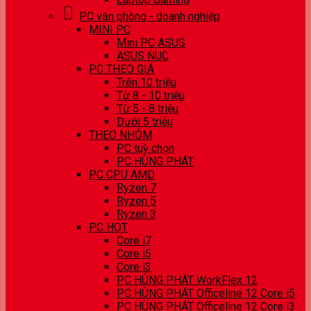
PC văn phòng - doanh nghiệp
MINI PC
Mini PC ASUS
ASUS NUC
PC THEO GIÁ
Trên 10 triệu
Từ 8 - 10 triệu
Từ 5 - 8 triệu
Dưới 5 triệu
THEO NHÓM
PC tuỳ chọn
PC HÙNG PHÁT
PC CPU AMD
Ryzen 7
Ryzen 5
Ryzen 3
PC HOT
Core i7
Core i5
Core i3
PC HÙNG PHÁT WorkFlex 12
PC HÙNG PHÁT Officeline 12 Core i5
PC HÙNG PHÁT Officeline 12 Core i3