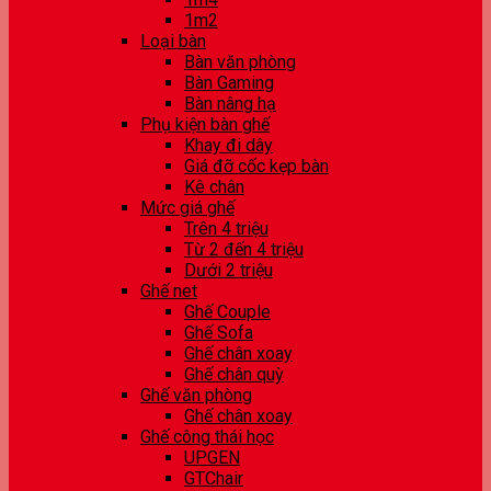
1m2
Loại bàn
Bàn văn phòng
Bàn Gaming
Bàn nâng hạ
Phụ kiện bàn ghế
Khay đi dây
Giá đỡ cốc kẹp bàn
Kê chân
Mức giá ghế
Trên 4 triệu
Từ 2 đến 4 triệu
Dưới 2 triệu
Ghế net
Ghế Couple
Ghế Sofa
Ghế chân xoay
Ghế chân quỳ
Ghế văn phòng
Ghế chân xoay
Ghế công thái học
UPGEN
GTChair