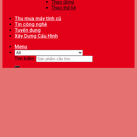
Theo dòng
Theo thế hệ
Thu mua máy tính cũ
Tin công nghệ
Tuyển dụng
Xây Dựng Cấu Hình
Menu
Tìm kiếm: