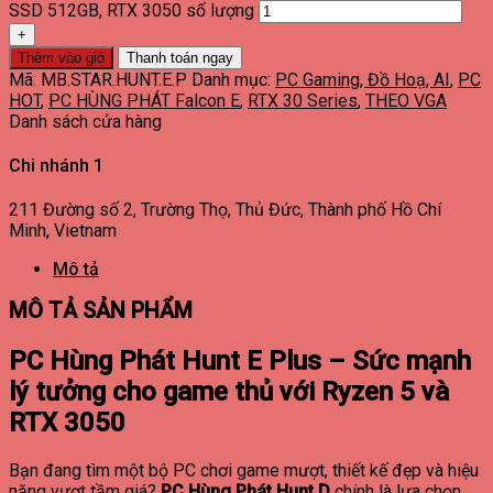
SSD 512GB, RTX 3050 số lượng
Thêm vào giỏ
Thanh toán ngay
Mã:
MB.STAR.HUNT.E.P
Danh mục:
PC Gaming, Đồ Hoạ, AI
,
PC
HOT
,
PC HÙNG PHÁT Falcon E
,
RTX 30 Series
,
THEO VGA
Danh sách cửa hàng
Chi nhánh 1
211 Đường số 2, Trường Thọ, Thủ Đức, Thành phố Hồ Chí
Minh, Vietnam
Mô tả
MÔ TẢ SẢN PHẨM
PC Hùng Phát Hunt E Plus – Sức mạnh
lý tưởng cho game thủ với Ryzen 5 và
RTX 3050
Bạn đang tìm một bộ PC chơi game mượt, thiết kế đẹp và hiệu
năng vượt tầm giá?
PC Hùng Phát Hunt D
chính là lựa chọn