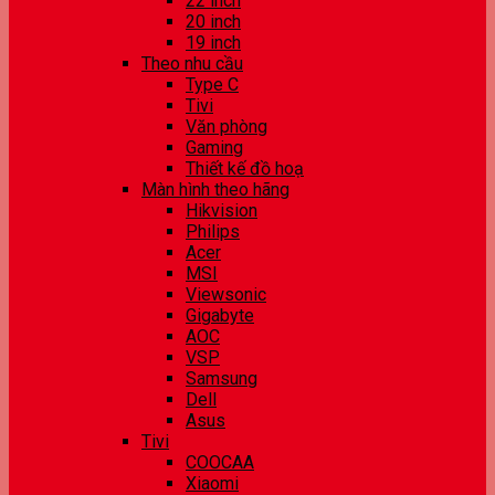
22 inch
20 inch
19 inch
Theo nhu cầu
Type C
Tivi
Văn phòng
Gaming
Thiết kế đồ hoạ
Màn hình theo hãng
Hikvision
Philips
Acer
MSI
Viewsonic
Gigabyte
AOC
VSP
Samsung
Dell
Asus
Tivi
COOCAA
Xiaomi