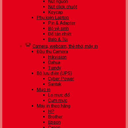
Nút nguồn
Nút click chuột
Keycap
Phụ kiện Laptop
Pin & Adapter
Bộ vệ sinh
Đế tản nhiệt
Balo & Túi
Camera, webcam, thẻ nhớ, máy in
Đầu thu Camera
Hikvision
Dahua
Tiandy
Bộ lưu điện (UPS)
Cyber Power
Santak
Mực in
Lọ mực đổ
Cụm mực
Máy in theo hãng
HP
Brother
Epson
Canon