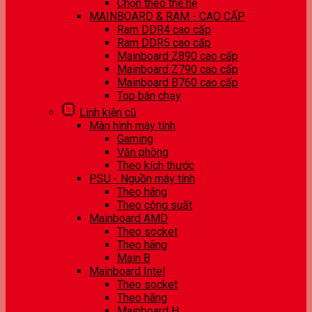
Chọn theo thế hệ
MAINBOARD & RAM - CAO CẤP
Ram DDR4 cao cấp
Ram DDR5 cao cấp
Mainboard Z890 cao cấp
Mainboard Z790 cao cấp
Mainboard B760 cao cấp
Top bán chạy
Linh kiện cũ
Màn hình máy tính
Gaming
Văn phòng
Theo kích thước
PSU - Nguồn máy tính
Theo hãng
Theo công suất
Mainboard AMD
Theo socket
Theo hãng
Main B
Mainboard Intel
Theo socket
Theo hãng
Mainboard H