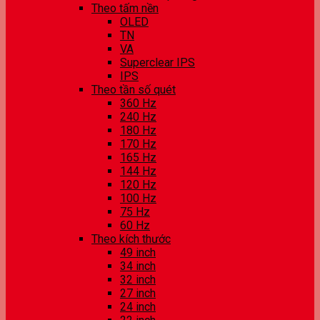
Theo tấm nền
OLED
TN
VA
Superclear IPS
IPS
Theo tần số quét
360 Hz
240 Hz
180 Hz
170 Hz
165 Hz
144 Hz
120 Hz
100 Hz
75 Hz
60 Hz
Theo kích thước
49 inch
34 inch
32 inch
27 inch
24 inch