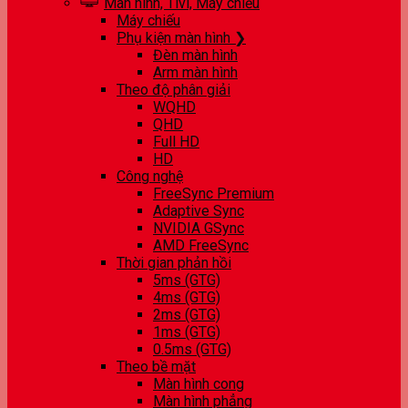
Màn hình, Tivi, Máy chiếu
Máy chiếu
Phụ kiện màn hình ❯
Đèn màn hình
Arm màn hình
Theo độ phân giải
WQHD
QHD
Full HD
HD
Công nghệ
FreeSync Premium
Adaptive Sync
NVIDIA GSync
AMD FreeSync
Thời gian phản hồi
5ms (GTG)
4ms (GTG)
2ms (GTG)
1ms (GTG)
0.5ms (GTG)
Theo bề mặt
Màn hình cong
Màn hình phẳng