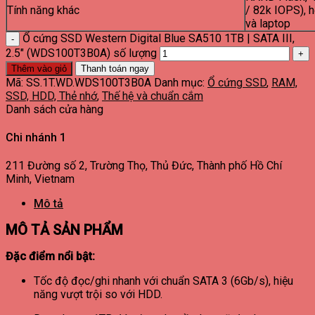
Tính năng khác
/ 82k IOPS), h
và laptop
Ổ cứng SSD Western Digital Blue SA510 1TB | SATA III,
2.5" (WDS100T3B0A) số lượng
Thêm vào giỏ
Thanh toán ngay
Mã:
SS.1T.WD.WDS100T3B0A
Danh mục:
Ổ cứng SSD
,
RAM,
SSD, HDD, Thẻ nhớ
,
Thế hệ và chuẩn cắm
Danh sách cửa hàng
Chi nhánh 1
211 Đường số 2, Trường Thọ, Thủ Đức, Thành phố Hồ Chí
Minh, Vietnam
Mô tả
MÔ TẢ SẢN PHẨM
Đặc điểm nổi bật:
Tốc độ đọc/ghi nhanh với chuẩn SATA 3 (6Gb/s), hiệu
năng vượt trội so với HDD.