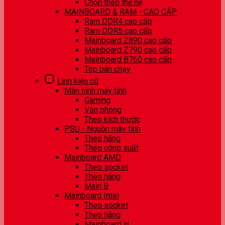
Chọn theo thế hệ
MAINBOARD & RAM - CAO CẤP
Ram DDR4 cao cấp
Ram DDR5 cao cấp
Mainboard Z890 cao cấp
Mainboard Z790 cao cấp
Mainboard B760 cao cấp
Top bán chạy
Linh kiện cũ
Màn hình máy tính
Gaming
Văn phòng
Theo kích thước
PSU - Nguồn máy tính
Theo hãng
Theo công suất
Mainboard AMD
Theo socket
Theo hãng
Main B
Mainboard Intel
Theo socket
Theo hãng
Mainboard H