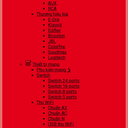
AUX
RCA
Thương hiệu loa
E-Dra
Kisonli
Edifier
Bosston
JBL
Colorfire
Soudmax
Logitech
Thiết bị mạng
Phụ kiện mạng ❯
Switch
Switch 24 ports
Switch 16 ports
Switch 8 ports
Switch 5 ports
Thu WiFi
Chuẩn AX
Chuẩn AC
Chuẩn N
USB thu WiFi