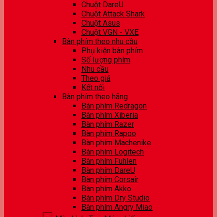
Chuột DareU
Chuột Attack Shark
Chuột Asus
Chuột VGN - VXE
Bàn phím theo nhu cầu
Phụ kiện bàn phím
Số lượng phím
Nhu cầu
Theo giá
Kết nối
Bàn phím theo hãng
Bàn phím Redragon
Bàn phím Xiberia
Bàn phím Razer
Bàn phím Rapoo
Bàn phím Machenike
Bàn phím Logitech
Bàn phím Fuhlen
Bàn phím DareU
Bàn phím Corsair
Bàn phím Akko
Bàn phím Dry Studio
Bàn phím Angry Miao