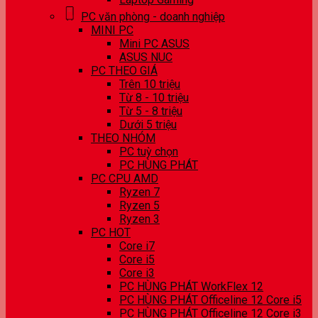
PC văn phòng - doanh nghiệp
MINI PC
Mini PC ASUS
ASUS NUC
PC THEO GIÁ
Trên 10 triệu
Từ 8 - 10 triệu
Từ 5 - 8 triệu
Dưới 5 triệu
THEO NHÓM
PC tuỳ chọn
PC HÙNG PHÁT
PC CPU AMD
Ryzen 7
Ryzen 5
Ryzen 3
PC HOT
Core i7
Core i5
Core i3
PC HÙNG PHÁT WorkFlex 12
PC HÙNG PHÁT Officeline 12 Core i5
PC HÙNG PHÁT Officeline 12 Core i3