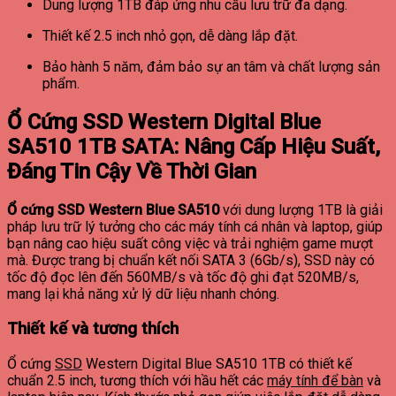
Dung lượng 1TB đáp ứng nhu cầu lưu trữ đa dạng.
Thiết kế 2.5 inch nhỏ gọn, dễ dàng lắp đặt.
Bảo hành 5 năm, đảm bảo sự an tâm và chất lượng sản
phẩm.
Ổ Cứng SSD Western Digital Blue
SA510 1TB SATA: Nâng Cấp Hiệu Suất,
Đáng Tin Cậy Về Thời Gian
Ổ cứng SSD Western Blue SA510
với dung lượng 1TB là giải
pháp lưu trữ lý tưởng cho các máy tính cá nhân và laptop, giúp
bạn nâng cao hiệu suất công việc và trải nghiệm game mượt
mà. Được trang bị chuẩn kết nối SATA 3 (6Gb/s), SSD này có
tốc độ đọc lên đến 560MB/s và tốc độ ghi đạt 520MB/s,
mang lại khả năng xử lý dữ liệu nhanh chóng.
Thiết kế và tương thích
Ổ cứng
SSD
Western Digital Blue SA510 1TB có thiết kế
chuẩn 2.5 inch, tương thích với hầu hết các
máy tính để bàn
và