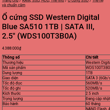
Trang chủ
/
RAM, SSD, HDD, Thẻ nhớ
/
Ổ cứng SSD
/
Thế hệ
và chuẩn cắm
Ổ cứng SSD Western Digital
Blue SA510 1TB | SATA III,
2.5″ (WDS100T3B0A)
4.388.000
₫
Thông số
Chi tiết
Thương hiệu
Western Digit
Mã sản phẩm
WDS100T3B
Dung lượng
1TB
Giao diện
SATA 3 (6Gb/
Tốc độ đọc
560MB/s
Tốc độ ghi
520MB/s
Kích thước
2.5 inch
Trọng lượng
Đang cập nhậ
Bảo hành
60 tháng
NAND Flash, 