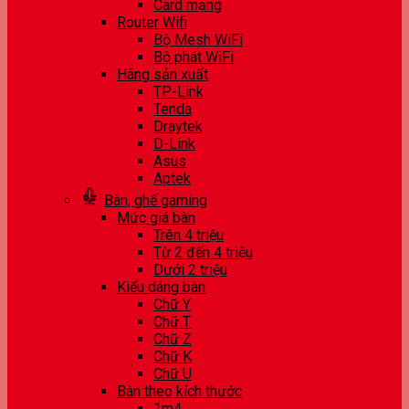
Card mạng
Router Wifi
Bộ Mesh WiFi
Bộ phát WiFi
Hãng sản xuất
TP-Link
Tenda
Draytek
D-Link
Asus
Aptek
Bàn, ghế gaming
Mức giá bàn
Trên 4 triệu
Từ 2 đến 4 triệu
Dưới 2 triệu
Kiểu dáng bàn
Chữ Y
Chữ T
Chữ Z
Chữ K
Chữ U
Bàn theo kích thước
1m4