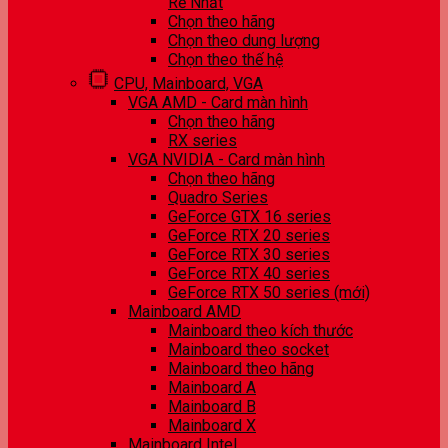
Rẻ Nhất
Chọn theo hãng
Chọn theo dung lượng
Chọn theo thế hệ
CPU, Mainboard, VGA
VGA AMD - Card màn hình
Chọn theo hãng
RX series
VGA NVIDIA - Card màn hình
Chọn theo hãng
Quadro Series
GeForce GTX 16 series
GeForce RTX 20 series
GeForce RTX 30 series
GeForce RTX 40 series
GeForce RTX 50 series (mới)
Mainboard AMD
Mainboard theo kích thước
Mainboard theo socket
Mainboard theo hãng
Mainboard A
Mainboard B
Mainboard X
Mainboard Intel