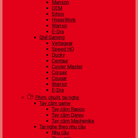
Manson
OEM
Sihoo
HyperWork
Warrior
E-Dra
Ghế Gaming
Vertagear
Speed HQ
Ducky
Centaur
Cooler Master
Corsair
Cougar
Warrior
E-Dra
Phím, chuột, tai nghe
Tay cầm game
Tay cầm Rapoo
Tay cầm Dareu
Tay cầm Machenike
Tai nghe theo nhu cầu
Nhu cầu