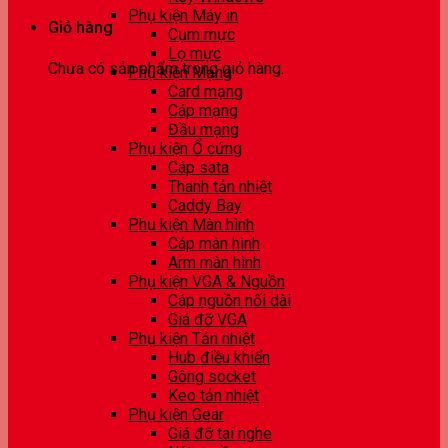
Phụ kiện Máy in
Giỏ hàng
Cụm mực
Lọ mực
Chưa có sản phẩm trong giỏ hàng.
Phụ kiện Mạng
Card mạng
Cáp mạng
Đầu mạng
Phụ kiện Ổ cứng
Cáp sata
Thanh tản nhiệt
Caddy Bay
Phụ kiện Màn hình
Cáp màn hình
Arm màn hình
Phụ kiện VGA & Nguồn
Cáp nguồn nối dài
Giá đỡ VGA
Phụ kiện Tản nhiệt
Hub điều khiển
Gông socket
Keo tản nhiệt
Phụ kiện Gear
Giá đỡ tai nghe