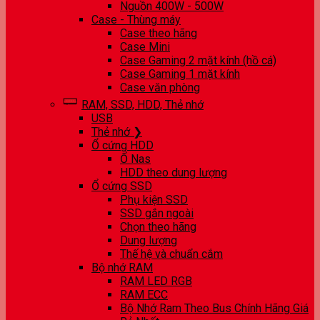
Nguồn 400W - 500W
Case - Thùng máy
Case theo hãng
Case Mini
Case Gaming 2 mặt kính (hồ cá)
Case Gaming 1 mặt kính
Case văn phòng
RAM, SSD, HDD, Thẻ nhớ
USB
Thẻ nhớ ❯
Ổ cứng HDD
Ổ Nas
HDD theo dung lượng
Ổ cứng SSD
Phụ kiện SSD
SSD gắn ngoài
Chọn theo hãng
Dung lượng
Thế hệ và chuẩn cắm
Bộ nhớ RAM
RAM LED RGB
RAM ECC
Bộ Nhớ Ram Theo Bus Chính Hãng Giá