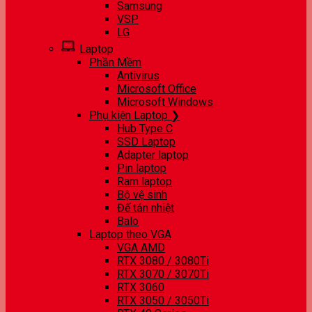
Samsung
VSP
LG
Laptop
Phần Mềm
Antivirus
Microsoft Office
Microsoft Windows
Phụ kiện Laptop ❯
Hub Type C
SSD Laptop
Adapter laptop
Pin laptop
Ram laptop
Bộ vệ sinh
Đế tản nhiệt
Balo
Laptop theo VGA
VGA AMD
RTX 3080 / 3080Ti
RTX 3070 / 3070Ti
RTX 3060
RTX 3050 / 3050Ti