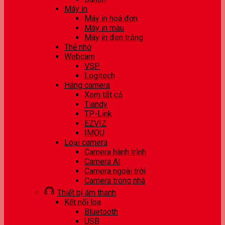
Máy in
Máy in hoá đơn
Máy in màu
Máy in đen trắng
Thẻ nhớ
Webcam
VSP
Logitech
Hãng camera
Xem tất cả
Tiandy
TP-Link
EZVIZ
IMOU
Loại camera
Camera hành trình
Camera AI
Camera ngoài trời
Camera trong nhà
Thiết bị âm thanh
Kết nối loa
Bluetooth
USB