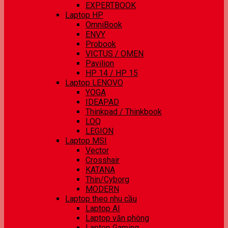
EXPERTBOOK
Laptop HP
OmniBook
ENVY
Probook
VICTUS / OMEN
Pavilion
HP 14 / HP 15
Laptop LENOVO
YOGA
IDEAPAD
Thinkpad / Thinkbook
LOQ
LEGION
Laptop MSI
Vector
Crosshair
KATANA
Thin/Cyborg
MODERN
Laptop theo nhu cầu
Laptop AI
Laptop văn phòng
Laptop Gaming