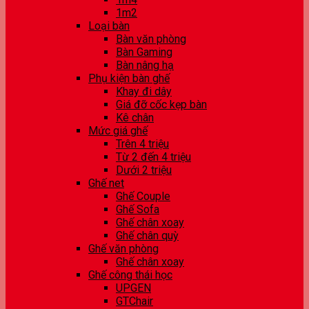
1m2
Loại bàn
Bàn văn phòng
Bàn Gaming
Bàn nâng hạ
Phụ kiện bàn ghế
Khay đi dây
Giá đỡ cốc kẹp bàn
Kê chân
Mức giá ghế
Trên 4 triệu
Từ 2 đến 4 triệu
Dưới 2 triệu
Ghế net
Ghế Couple
Ghế Sofa
Ghế chân xoay
Ghế chân quỳ
Ghế văn phòng
Ghế chân xoay
Ghế công thái học
UPGEN
GTChair