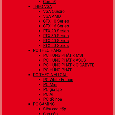
Core i3
THEO VGA
VGA Quadro
VGA AMD
GTX 10 Series
GTX 16 Series
RTX 20 Series
RTX 30 Series
RTX 40 Series
RTX 50 Series
PC THEO HÃNG
PC HÙNG PHÁT x MSI
PC HÙNG PHÁT x ASUS
PC HÙNG PHÁT x GIGABYTE
PC HÙNG PHÁT
PC THEO NHU CẦU
PC White Edition
PC Mini
PC giả lập
PC AI
PC đồ hoạ
PC GAMING
Siêu cao cấp
Cao cấp