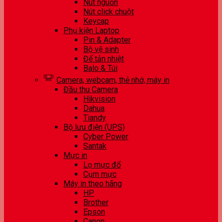
Nút nguồn
Nút click chuột
Keycap
Phụ kiện Laptop
Pin & Adapter
Bộ vệ sinh
Đế tản nhiệt
Balo & Túi
Camera, webcam, thẻ nhớ, máy in
Đầu thu Camera
Hikvision
Dahua
Tiandy
Bộ lưu điện (UPS)
Cyber Power
Santak
Mực in
Lọ mực đổ
Cụm mực
Máy in theo hãng
HP
Brother
Epson
Canon