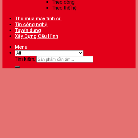
Theo dòng
Theo thế hệ
Thu mua máy tính cũ
Tin công nghệ
Tuyển dụng
Xây Dựng Cấu Hình
Menu
Tìm kiếm: