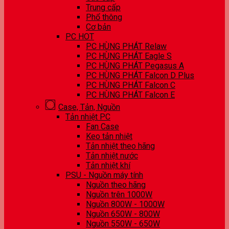
Trung cấp
Phổ thông
Cơ bản
PC HOT
PC HÙNG PHÁT Relaw
PC HÙNG PHÁT Eagle S
PC HÙNG PHÁT Pegasus A
PC HÙNG PHÁT Falcon D Plus
PC HÙNG PHÁT Falcon C
PC HÙNG PHÁT Falcon E
Case, Tản, Nguồn
Tản nhiệt PC
Fan Case
Keo tản nhiệt
Tản nhiệt theo hãng
Tản nhiệt nước
Tản nhiệt khí
PSU - Nguồn máy tính
Nguồn theo hãng
Nguồn trên 1000W
Nguồn 800W - 1000W
Nguồn 650W - 800W
Nguồn 550W - 650W