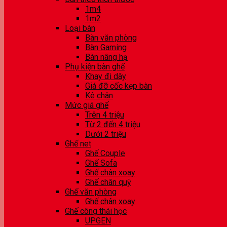
1m4
1m2
Loại bàn
Bàn văn phòng
Bàn Gaming
Bàn nâng hạ
Phụ kiện bàn ghế
Khay đi dây
Giá đỡ cốc kẹp bàn
Kê chân
Mức giá ghế
Trên 4 triệu
Từ 2 đến 4 triệu
Dưới 2 triệu
Ghế net
Ghế Couple
Ghế Sofa
Ghế chân xoay
Ghế chân quỳ
Ghế văn phòng
Ghế chân xoay
Ghế công thái học
UPGEN