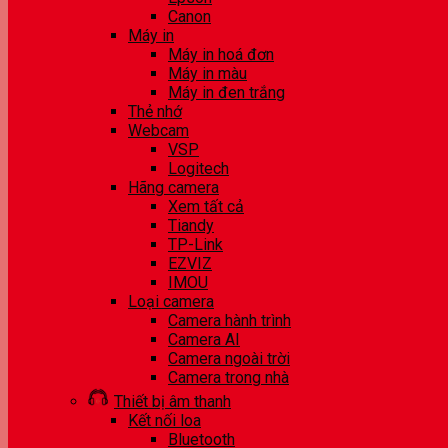
Canon
Máy in
Máy in hoá đơn
Máy in màu
Máy in đen trắng
Thẻ nhớ
Webcam
VSP
Logitech
Hãng camera
Xem tất cả
Tiandy
TP-Link
EZVIZ
IMOU
Loại camera
Camera hành trình
Camera AI
Camera ngoài trời
Camera trong nhà
Thiết bị âm thanh
Kết nối loa
Bluetooth