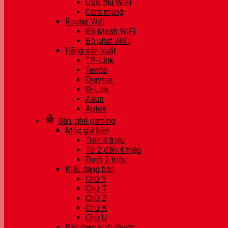
USB thu WiFi
Card mạng
Router Wifi
Bộ Mesh WiFi
Bộ phát WiFi
Hãng sản xuất
TP-Link
Tenda
Draytek
D-Link
Asus
Aptek
Bàn, ghế gaming
Mức giá bàn
Trên 4 triệu
Từ 2 đến 4 triệu
Dưới 2 triệu
Kiểu dáng bàn
Chữ Y
Chữ T
Chữ Z
Chữ K
Chữ U
Bàn theo kích thước