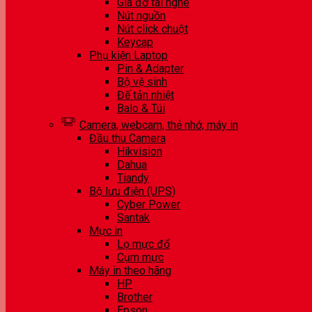
Giá đỡ tai nghe
Nút nguồn
Nút click chuột
Keycap
Phụ kiện Laptop
Pin & Adapter
Bộ vệ sinh
Đế tản nhiệt
Balo & Túi
Camera, webcam, thẻ nhớ, máy in
Đầu thu Camera
Hikvision
Dahua
Tiandy
Bộ lưu điện (UPS)
Cyber Power
Santak
Mực in
Lọ mực đổ
Cụm mực
Máy in theo hãng
HP
Brother
Epson