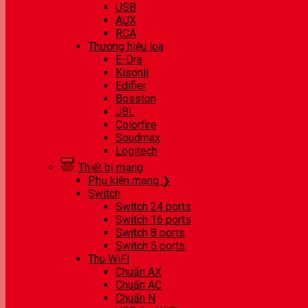
USB
AUX
RCA
Thương hiệu loa
E-Dra
Kisonli
Edifier
Bosston
JBL
Colorfire
Soudmax
Logitech
Thiết bị mạng
Phụ kiện mạng ❯
Switch
Switch 24 ports
Switch 16 ports
Switch 8 ports
Switch 5 ports
Thu WiFi
Chuẩn AX
Chuẩn AC
Chuẩn N