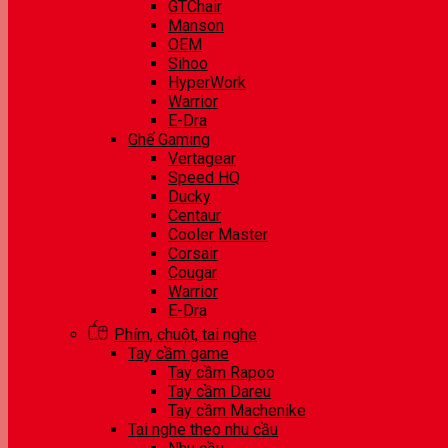
GTChair
Manson
OEM
Sihoo
HyperWork
Warrior
E-Dra
Ghế Gaming
Vertagear
Speed HQ
Ducky
Centaur
Cooler Master
Corsair
Cougar
Warrior
E-Dra
Phím, chuột, tai nghe
Tay cầm game
Tay cầm Rapoo
Tay cầm Dareu
Tay cầm Machenike
Tai nghe theo nhu cầu