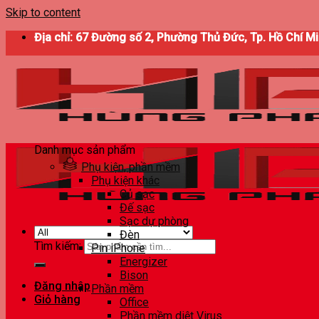
Skip to content
Địa chỉ: 67 Đường số 2, Phường Thủ Đức, Tp. Hồ Chí M
Danh mục sản phẩm
Phụ kiện, phần mềm
Phụ kiện khác
Củ sạc
Đế sạc
Sạc dự phòng
Đèn
Tìm kiếm:
Pin iPhone
Energizer
Bison
Đăng nhập
Phần mềm
Giỏ hàng
Office
Phần mềm diệt Virus