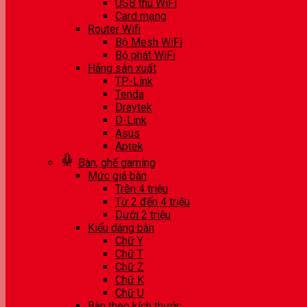
USB thu WiFi
Card mạng
Router Wifi
Bộ Mesh WiFi
Bộ phát WiFi
Hãng sản xuất
TP-Link
Tenda
Draytek
D-Link
Asus
Aptek
Bàn, ghế gaming
Mức giá bàn
Trên 4 triệu
Từ 2 đến 4 triệu
Dưới 2 triệu
Kiểu dáng bàn
Chữ Y
Chữ T
Chữ Z
Chữ K
Chữ U
Bàn theo kích thước