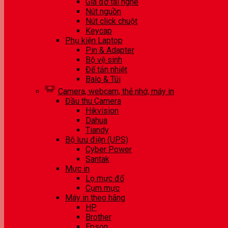
Giá đỡ tai nghe
Nút nguồn
Nút click chuột
Keycap
Phụ kiện Laptop
Pin & Adapter
Bộ vệ sinh
Đế tản nhiệt
Balo & Túi
Camera, webcam, thẻ nhớ, máy in
Đầu thu Camera
Hikvision
Dahua
Tiandy
Bộ lưu điện (UPS)
Cyber Power
Santak
Mực in
Lọ mực đổ
Cụm mực
Máy in theo hãng
HP
Brother
Epson