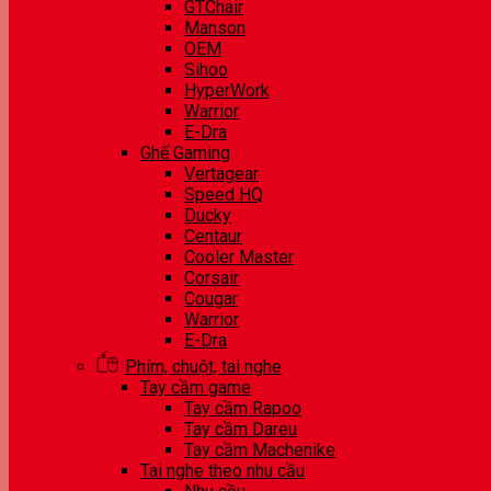
GTChair
Manson
OEM
Sihoo
HyperWork
Warrior
E-Dra
Ghế Gaming
Vertagear
Speed HQ
Ducky
Centaur
Cooler Master
Corsair
Cougar
Warrior
E-Dra
Phím, chuột, tai nghe
Tay cầm game
Tay cầm Rapoo
Tay cầm Dareu
Tay cầm Machenike
Tai nghe theo nhu cầu