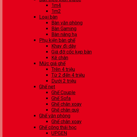
1m4
1m2
Loại bàn
Bàn văn phòng
Bàn Gaming
Bàn nâng hạ
Phụ kiện bàn ghế
Khay đi dây
Giá đỡ cốc kẹp bàn
Kê chân
Mức giá ghế
Trên 4 triệu
Từ 2 đến 4 triệu
Dưới 2 triệu
Ghế net
Ghế Couple
Ghế Sofa
Ghế chân xoay
Ghế chân quỳ
Ghế văn phòng
Ghế chân xoay
Ghế công thái học
UPGEN