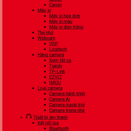
Canon
Máy in
Máy in hoá đơn
Máy in màu
Máy in đen trắng
Thẻ nhớ
Webcam
VSP
Logitech
Hãng camera
Xem tất cả
Tiandy
TP-Link
EZVIZ
IMOU
Loại camera
Camera hành trình
Camera AI
Camera ngoài trời
Camera trong nhà
Thiết bị âm thanh
Kết nối loa
Bluetooth