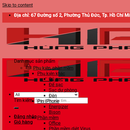
Skip to content
Địa chỉ: 67 Đường số 2, Phường Thủ Đức, Tp. Hồ Chí M
Danh mục sản phẩm
Phụ kiện, phần mềm
Phụ kiện khác
Củ sạc
Đế sạc
Sạc dự phòng
Đèn
Tìm kiếm:
Pin iPhone
Energizer
Bison
Đăng nhập
Phần mềm
Giỏ hàng
Office
Phần mềm diệt Virus