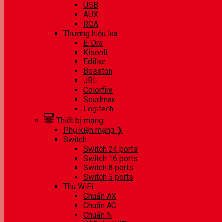
USB
AUX
RCA
Thương hiệu loa
E-Dra
Kisonli
Edifier
Bosston
JBL
Colorfire
Soudmax
Logitech
Thiết bị mạng
Phụ kiện mạng ❯
Switch
Switch 24 ports
Switch 16 ports
Switch 8 ports
Switch 5 ports
Thu WiFi
Chuẩn AX
Chuẩn AC
Chuẩn N