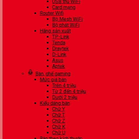
USB thu WiFi
Card mạng
Router Wifi
Bộ Mesh WiFi
Bộ phát WiFi
Hãng sản xuất
TP-Link
Tenda
Draytek
D-Link
Asus
Aptek
Bàn, ghế gaming
Mức giá bàn
Trên 4 triệu
Từ 2 đến 4 triệu
Dưới 2 triệu
Kiểu dáng bàn
Chữ Y
Chữ T
Chữ Z
Chữ K
Chữ U
Bàn theo kích thước