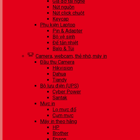
Giá đỡ tai nghe
Nút nguồn
Nút click chuột
Keycap
Phụ kiện Laptop
Pin & Adapter
Bộ vệ sinh
Đế tản nhiệt
Balo & Túi
Camera, webcam, thẻ nhớ, máy in
Đầu thu Camera
Hikvision
Dahua
Tiandy
Bộ lưu điện (UPS)
Cyber Power
Santak
Mực in
Lọ mực đổ
Cụm mực
Máy in theo hãng
HP
Brother
Epson