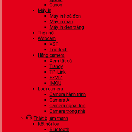
Canon
Máy in
Máy in hoá đơn
Máy in màu
Máy in đen trắng
Thẻ nhớ
Webcam
VSP
Logitech
Hãng camera
Xem tất cả
Tiandy
TP-Link
EZVIZ
IMOU
Loại camera
Camera hành trình
Camera AI
Camera ngoài trời
Camera trong nhà
Thiết bị âm thanh
Kết nối loa
Bluetooth