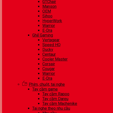
GTChair
Manson
OEM
Sihoo
HyperWork
Warrior
E-Dra
Ghế Gaming
Vertagear
Speed HQ
Ducky
Centaur
Cooler Master
Corsair
Cougar
Warrior
E-Dra
Phím, chuột, tai nghe
Tay cầm game
Tay cầm Rapoo
Tay cầm Dareu
Tay cầm Machenike
Tai nghe theo nhu cầu