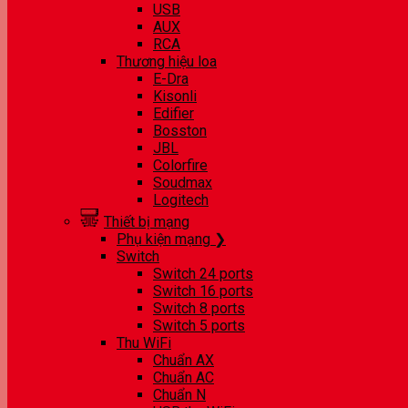
USB
AUX
RCA
Thương hiệu loa
E-Dra
Kisonli
Edifier
Bosston
JBL
Colorfire
Soudmax
Logitech
Thiết bị mạng
Phụ kiện mạng ❯
Switch
Switch 24 ports
Switch 16 ports
Switch 8 ports
Switch 5 ports
Thu WiFi
Chuẩn AX
Chuẩn AC
Chuẩn N