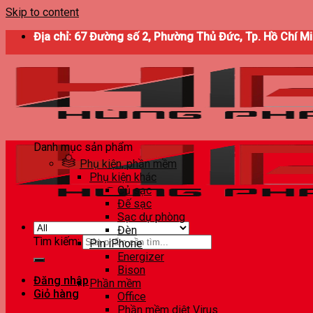
Skip to content
Địa chỉ: 67 Đường số 2, Phường Thủ Đức, Tp. Hồ Chí M
Danh mục sản phẩm
Phụ kiện, phần mềm
Phụ kiện khác
Củ sạc
Đế sạc
Sạc dự phòng
Đèn
Tìm kiếm:
Pin iPhone
Energizer
Bison
Đăng nhập
Phần mềm
Giỏ hàng
Office
Phần mềm diệt Virus