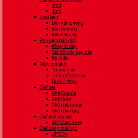
1m4
1m2
Loại bàn
Bàn văn phòng
Bàn Gaming
Bàn nâng hạ
Phụ kiện bàn ghế
Khay đi dây
Giá đỡ cốc kẹp bàn
Kê chân
Mức giá ghế
Trên 4 triệu
Từ 2 đến 4 triệu
Dưới 2 triệu
Ghế net
Ghế Couple
Ghế Sofa
Ghế chân xoay
Ghế chân quỳ
Ghế văn phòng
Ghế chân xoay
Ghế công thái học
UPGEN