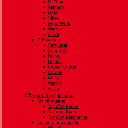
GTChair
Manson
OEM
Sihoo
HyperWork
Warrior
E-Dra
Ghế Gaming
Vertagear
Speed HQ
Ducky
Centaur
Cooler Master
Corsair
Cougar
Warrior
E-Dra
Phím, chuột, tai nghe
Tay cầm game
Tay cầm Rapoo
Tay cầm Dareu
Tay cầm Machenike
Tai nghe theo nhu cầu