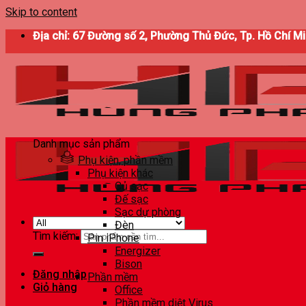
Skip to content
Địa chỉ: 67 Đường số 2, Phường Thủ Đức, Tp. Hồ Chí M
Danh mục sản phẩm
Phụ kiện, phần mềm
Phụ kiện khác
Củ sạc
Đế sạc
Sạc dự phòng
Đèn
Tìm kiếm:
Pin iPhone
Energizer
Bison
Đăng nhập
Phần mềm
Giỏ hàng
Office
Phần mềm diệt Virus