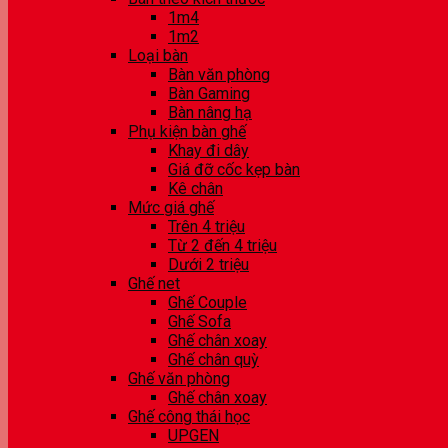
1m4
1m2
Loại bàn
Bàn văn phòng
Bàn Gaming
Bàn nâng hạ
Phụ kiện bàn ghế
Khay đi dây
Giá đỡ cốc kẹp bàn
Kê chân
Mức giá ghế
Trên 4 triệu
Từ 2 đến 4 triệu
Dưới 2 triệu
Ghế net
Ghế Couple
Ghế Sofa
Ghế chân xoay
Ghế chân quỳ
Ghế văn phòng
Ghế chân xoay
Ghế công thái học
UPGEN