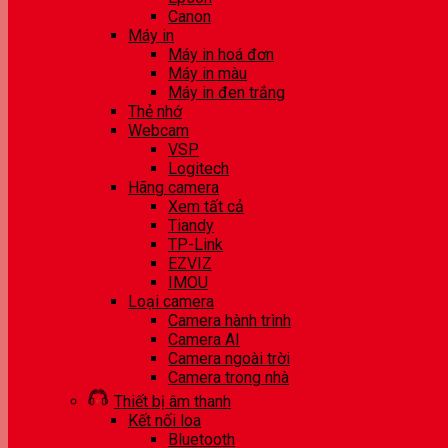
Canon
Máy in
Máy in hoá đơn
Máy in màu
Máy in đen trắng
Thẻ nhớ
Webcam
VSP
Logitech
Hãng camera
Xem tất cả
Tiandy
TP-Link
EZVIZ
IMOU
Loại camera
Camera hành trình
Camera AI
Camera ngoài trời
Camera trong nhà
Thiết bị âm thanh
Kết nối loa
Bluetooth