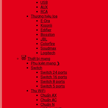
USB
AUX
RCA
Thương hiệu loa
E-Dra
Kisonli
Edifier
Bosston
JBL
Colorfire
Soudmax
Logitech
Thiết bị mạng
Phụ kiện mạng ❯
Switch
Switch 24 ports
Switch 16 ports
Switch 8 ports
Switch 5 ports
Thu WiFi
Chuẩn AX
Chuẩn AC
Chuẩn N