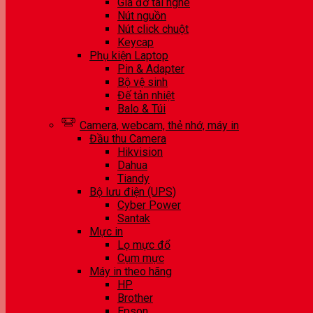
Giá đỡ tai nghe
Nút nguồn
Nút click chuột
Keycap
Phụ kiện Laptop
Pin & Adapter
Bộ vệ sinh
Đế tản nhiệt
Balo & Túi
Camera, webcam, thẻ nhớ, máy in
Đầu thu Camera
Hikvision
Dahua
Tiandy
Bộ lưu điện (UPS)
Cyber Power
Santak
Mực in
Lọ mực đổ
Cụm mực
Máy in theo hãng
HP
Brother
Epson