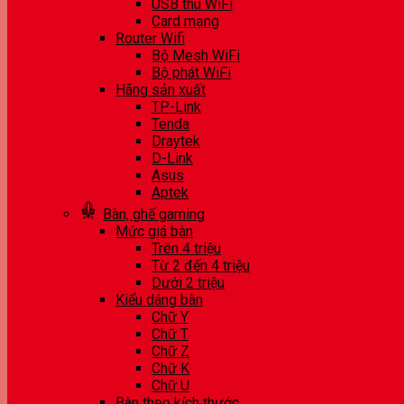
USB thu WiFi
Card mạng
Router Wifi
Bộ Mesh WiFi
Bộ phát WiFi
Hãng sản xuất
TP-Link
Tenda
Draytek
D-Link
Asus
Aptek
Bàn, ghế gaming
Mức giá bàn
Trên 4 triệu
Từ 2 đến 4 triệu
Dưới 2 triệu
Kiểu dáng bàn
Chữ Y
Chữ T
Chữ Z
Chữ K
Chữ U
Bàn theo kích thước