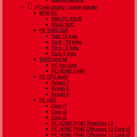
PC văn phòng - doanh nghiệp
MINI PC
Mini PC ASUS
ASUS NUC
PC THEO GIÁ
Trên 10 triệu
Từ 8 - 10 triệu
Từ 5 - 8 triệu
Dưới 5 triệu
THEO NHÓM
PC tuỳ chọn
PC HÙNG PHÁT
PC CPU AMD
Ryzen 7
Ryzen 5
Ryzen 3
PC HOT
Core i7
Core i5
Core i3
PC HÙNG PHÁT WorkFlex 12
PC HÙNG PHÁT Officeline 12 Core i5
PC HÙNG PHÁT Officeline 12 Core i3