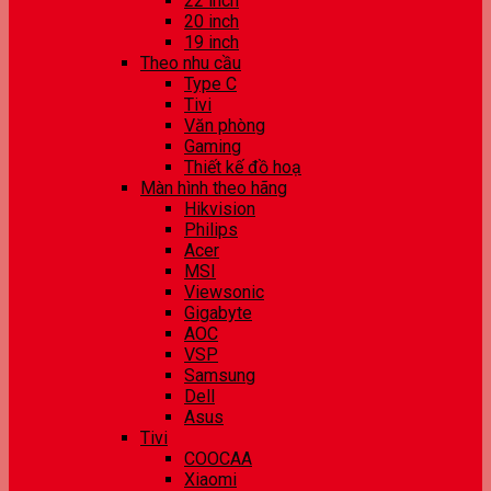
22 inch
20 inch
19 inch
Theo nhu cầu
Type C
Tivi
Văn phòng
Gaming
Thiết kế đồ hoạ
Màn hình theo hãng
Hikvision
Philips
Acer
MSI
Viewsonic
Gigabyte
AOC
VSP
Samsung
Dell
Asus
Tivi
COOCAA
Xiaomi