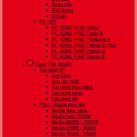
Trung cấp
Phổ thông
Cơ bản
PC HOT
PC HÙNG PHÁT Relaw
PC HÙNG PHÁT Eagle S
PC HÙNG PHÁT Pegasus A
PC HÙNG PHÁT Falcon D Plus
PC HÙNG PHÁT Falcon C
PC HÙNG PHÁT Falcon E
Case, Tản, Nguồn
Tản nhiệt PC
Fan Case
Keo tản nhiệt
Tản nhiệt theo hãng
Tản nhiệt nước
Tản nhiệt khí
PSU - Nguồn máy tính
Nguồn theo hãng
Nguồn trên 1000W
Nguồn 800W - 1000W
Nguồn 650W - 800W
Nguồn 550W - 650W