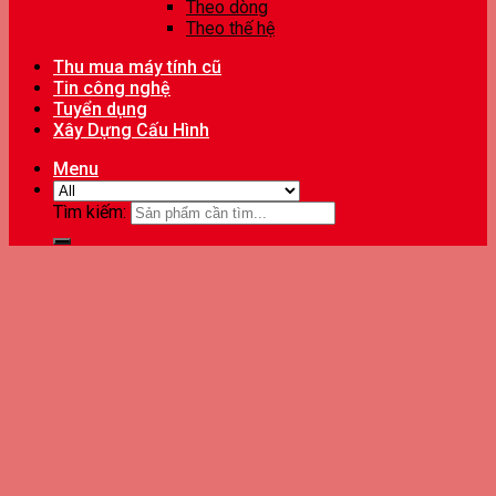
Theo dòng
Theo thế hệ
Thu mua máy tính cũ
Tin công nghệ
Tuyển dụng
Xây Dựng Cấu Hình
Menu
Tìm kiếm: