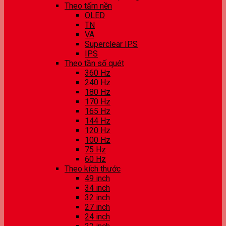
Theo tấm nền
OLED
TN
VA
Superclear IPS
IPS
Theo tần số quét
360 Hz
240 Hz
180 Hz
170 Hz
165 Hz
144 Hz
120 Hz
100 Hz
75 Hz
60 Hz
Theo kích thước
49 inch
34 inch
32 inch
27 inch
24 inch