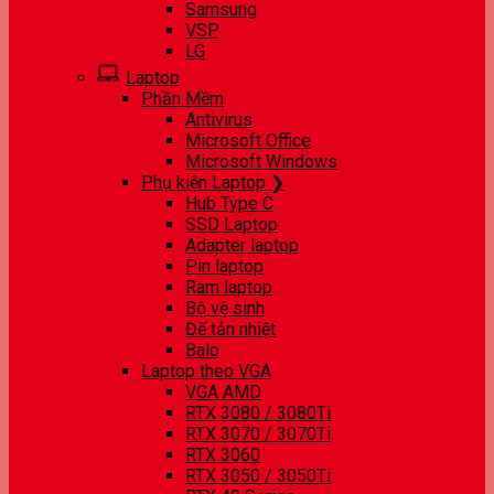
Samsung
VSP
LG
Laptop
Phần Mềm
Antivirus
Microsoft Office
Microsoft Windows
Phụ kiện Laptop ❯
Hub Type C
SSD Laptop
Adapter laptop
Pin laptop
Ram laptop
Bộ vệ sinh
Đế tản nhiệt
Balo
Laptop theo VGA
VGA AMD
RTX 3080 / 3080Ti
RTX 3070 / 3070Ti
RTX 3060
RTX 3050 / 3050Ti