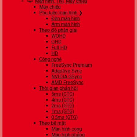
Màn hình, Tivi, Máy chiếu
Máy chiếu
Phụ kiện màn hình ❯
Đèn màn hình
Arm màn hình
Theo độ phân giải
WQHD
QHD
Full HD
HD
Công nghệ
FreeSync Premium
Adaptive Sync
NVIDIA GSync
AMD FreeSync
Thời gian phản hồi
5ms (GTG)
4ms (GTG)
2ms (GTG)
1ms (GTG)
0.5ms (GTG)
Theo bề mặt
Màn hình cong
Màn hình phẳng