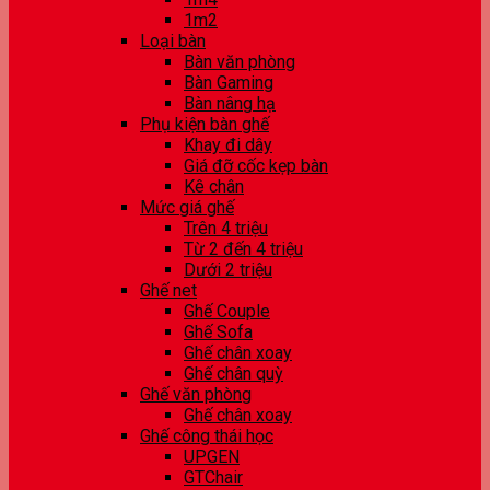
1m2
Loại bàn
Bàn văn phòng
Bàn Gaming
Bàn nâng hạ
Phụ kiện bàn ghế
Khay đi dây
Giá đỡ cốc kẹp bàn
Kê chân
Mức giá ghế
Trên 4 triệu
Từ 2 đến 4 triệu
Dưới 2 triệu
Ghế net
Ghế Couple
Ghế Sofa
Ghế chân xoay
Ghế chân quỳ
Ghế văn phòng
Ghế chân xoay
Ghế công thái học
UPGEN
GTChair