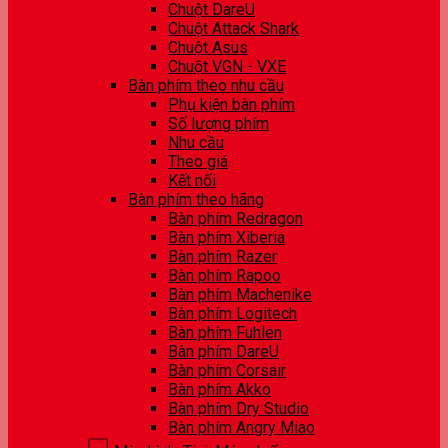
Chuột DareU
Chuột Attack Shark
Chuột Asus
Chuột VGN - VXE
Bàn phím theo nhu cầu
Phụ kiện bàn phím
Số lượng phím
Nhu cầu
Theo giá
Kết nối
Bàn phím theo hãng
Bàn phím Redragon
Bàn phím Xiberia
Bàn phím Razer
Bàn phím Rapoo
Bàn phím Machenike
Bàn phím Logitech
Bàn phím Fuhlen
Bàn phím DareU
Bàn phím Corsair
Bàn phím Akko
Bàn phím Dry Studio
Bàn phím Angry Miao