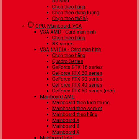
Rẻ Nhất
Chọn theo hãng
Chọn theo dung lượng
Chọn theo thế hệ
CPU, Mainboard, VGA
VGA AMD - Card màn hình
Chọn theo hãng
RX series
VGA NVIDIA - Card màn hình
Chọn theo hãng
Quadro Series
GeForce GTX 16 series
GeForce RTX 20 series
GeForce RTX 30 series
GeForce RTX 40 series
GeForce RTX 50 series (mới)
Mainboard AMD
Mainboard theo kích thước
Mainboard theo socket
Mainboard theo hãng
Mainboard A
Mainboard B
Mainboard X
Mainboard Intel