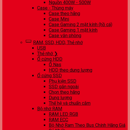
Nguồn 400W - 500W
Case - Thùng máy
Case theo hãng
Case Mini
Case Gaming 2 mặt kính (hồ cá)
Case Gaming 1 mặt kính
Case văn phòng
RAM, SSD, HDD, Thẻ nhớ
USB
Thẻ nhớ ❯
Ổ cứng HDD
Ổ Nas
HDD theo dung lượng
Ổ cứng SSD
Phụ kiện SSD
SSD gắn ngoài
Chọn theo hãng
Dung lượng
Thế hệ và chuẩn cắm
Bộ nhớ RAM
RAM LED RGB
RAM ECC
Bộ Nhớ Ram Theo Bus Chính Hãng Giá