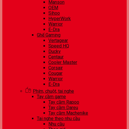
Manson
OEM
Sihoo
HyperWork
Warrior
E-Dra
Ghế Gaming
Vertagear
Speed HQ
Ducky
Centaur
Cooler Master
Corsair
Cougar
Warrior
E-Dra
Phím, chuột, tai nghe
Tay cầm game
Tay cầm Rapoo
Tay cầm Dareu
Tay cầm Machenike
Tai nghe theo nhu cầu
Nhu cầu