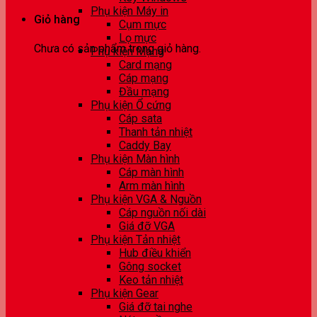
Phụ kiện Máy in
Giỏ hàng
Cụm mực
Lọ mực
Chưa có sản phẩm trong giỏ hàng.
Phụ kiện Mạng
Card mạng
Cáp mạng
Đầu mạng
Phụ kiện Ổ cứng
Cáp sata
Thanh tản nhiệt
Caddy Bay
Phụ kiện Màn hình
Cáp màn hình
Arm màn hình
Phụ kiện VGA & Nguồn
Cáp nguồn nối dài
Giá đỡ VGA
Phụ kiện Tản nhiệt
Hub điều khiển
Gông socket
Keo tản nhiệt
Phụ kiện Gear
Giá đỡ tai nghe