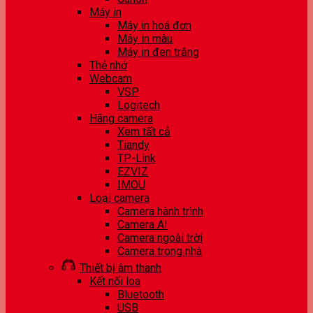
Máy in
Máy in hoá đơn
Máy in màu
Máy in đen trắng
Thẻ nhớ
Webcam
VSP
Logitech
Hãng camera
Xem tất cả
Tiandy
TP-Link
EZVIZ
IMOU
Loại camera
Camera hành trình
Camera AI
Camera ngoài trời
Camera trong nhà
Thiết bị âm thanh
Kết nối loa
Bluetooth
USB