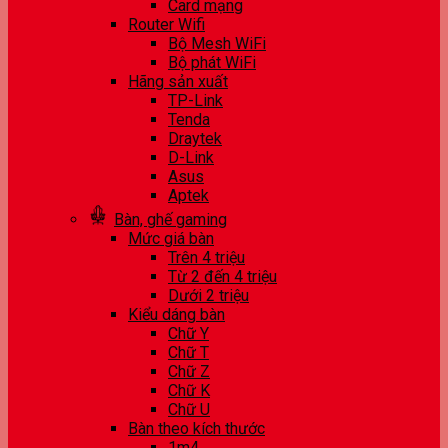
Card mạng
Router Wifi
Bộ Mesh WiFi
Bộ phát WiFi
Hãng sản xuất
TP-Link
Tenda
Draytek
D-Link
Asus
Aptek
Bàn, ghế gaming
Mức giá bàn
Trên 4 triệu
Từ 2 đến 4 triệu
Dưới 2 triệu
Kiểu dáng bàn
Chữ Y
Chữ T
Chữ Z
Chữ K
Chữ U
Bàn theo kích thước
1m4