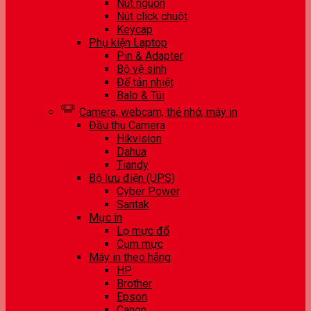
Nút nguồn
Nút click chuột
Keycap
Phụ kiện Laptop
Pin & Adapter
Bộ vệ sinh
Đế tản nhiệt
Balo & Túi
Camera, webcam, thẻ nhớ, máy in
Đầu thu Camera
Hikvision
Dahua
Tiandy
Bộ lưu điện (UPS)
Cyber Power
Santak
Mực in
Lọ mực đổ
Cụm mực
Máy in theo hãng
HP
Brother
Epson
Canon