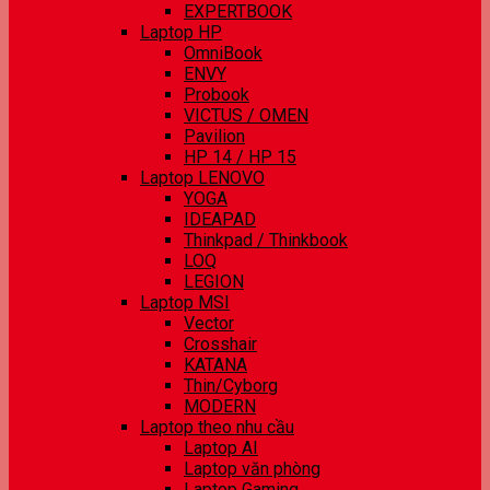
EXPERTBOOK
Laptop HP
OmniBook
ENVY
Probook
VICTUS / OMEN
Pavilion
HP 14 / HP 15
Laptop LENOVO
YOGA
IDEAPAD
Thinkpad / Thinkbook
LOQ
LEGION
Laptop MSI
Vector
Crosshair
KATANA
Thin/Cyborg
MODERN
Laptop theo nhu cầu
Laptop AI
Laptop văn phòng
Laptop Gaming