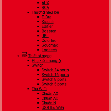
AUX
RCA
Thương hiệu loa
E-Dra
Kisonli
Edifier
Bosston
JBL
Colorfire
Soudmax
Logitech
Thiết bị mạng
Phụ kiện mạng ❯
Switch
Switch 24 ports
Switch 16 ports
Switch 8 ports
Switch 5 ports
Thu WiFi
Chuẩn AX
Chuẩn AC
Chuẩn N
USB thu WiFi