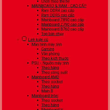
Chọn theo thế hệ
MAINBOARD & RAM - CAO CẤP
Ram DDR4 cao cấp
Ram DDR5 cao cấp
Mainboard Z890 cao cấp
Mainboard Z790 cao cấp
Mainboard B760 cao cấp
Top bán chạy
Linh kiện cũ
Màn hình máy tính
Gaming
Văn phòng
Theo kích thước
PSU - Nguồn máy tính
Theo hãng
Theo công suất
Mainboard AMD
Theo socket
Theo hãng
Main B
Mainboard Intel
Theo socket
Theo hãng
Mainboard H