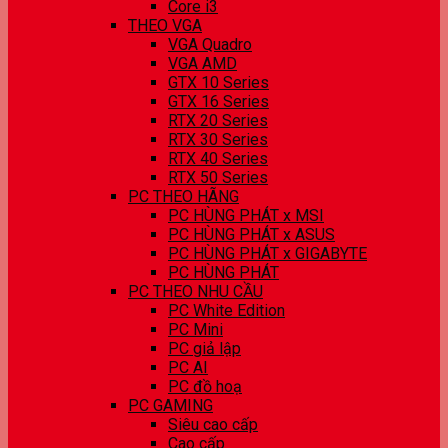
Core i3
THEO VGA
VGA Quadro
VGA AMD
GTX 10 Series
GTX 16 Series
RTX 20 Series
RTX 30 Series
RTX 40 Series
RTX 50 Series
PC THEO HÃNG
PC HÙNG PHÁT x MSI
PC HÙNG PHÁT x ASUS
PC HÙNG PHÁT x GIGABYTE
PC HÙNG PHÁT
PC THEO NHU CẦU
PC White Edition
PC Mini
PC giả lập
PC AI
PC đồ hoạ
PC GAMING
Siêu cao cấp
Cao cấp