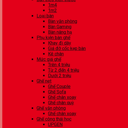
1m4
1m2
Loại bàn
Bàn văn phòng
Bàn Gaming
Bàn nâng hạ
Phụ kiện bàn ghế
Khay đi dây
Giá đỡ cốc kẹp bàn
Kê chân
Mức giá ghế
Trên 4 triệu
Từ 2 đến 4 triệu
Dưới 2 triệu
Ghế net
Ghế Couple
Ghế Sofa
Ghế chân xoay
Ghế chân quỳ
Ghế văn phòng
Ghế chân xoay
Ghế công thái học
UPGEN