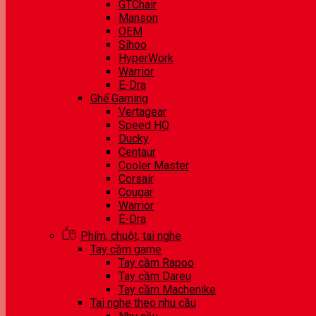
GTChair
Manson
OEM
Sihoo
HyperWork
Warrior
E-Dra
Ghế Gaming
Vertagear
Speed HQ
Ducky
Centaur
Cooler Master
Corsair
Cougar
Warrior
E-Dra
Phím, chuột, tai nghe
Tay cầm game
Tay cầm Rapoo
Tay cầm Dareu
Tay cầm Machenike
Tai nghe theo nhu cầu