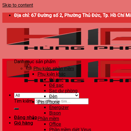
Skip to content
Địa chỉ: 67 Đường số 2, Phường Thủ Đức, Tp. Hồ Chí M
Danh mục sản phẩm
Phụ kiện, phần mềm
Phụ kiện khác
Củ sạc
Đế sạc
Sạc dự phòng
Đèn
Tìm kiếm:
Pin iPhone
Energizer
Bison
Đăng nhập
Phần mềm
Giỏ hàng
Office
Phần mềm diệt Virus