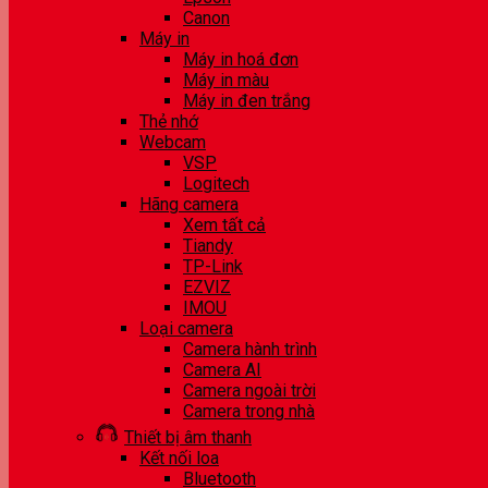
Canon
Máy in
Máy in hoá đơn
Máy in màu
Máy in đen trắng
Thẻ nhớ
Webcam
VSP
Logitech
Hãng camera
Xem tất cả
Tiandy
TP-Link
EZVIZ
IMOU
Loại camera
Camera hành trình
Camera AI
Camera ngoài trời
Camera trong nhà
Thiết bị âm thanh
Kết nối loa
Bluetooth