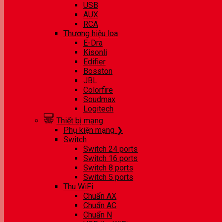
USB
AUX
RCA
Thương hiệu loa
E-Dra
Kisonli
Edifier
Bosston
JBL
Colorfire
Soudmax
Logitech
Thiết bị mạng
Phụ kiện mạng ❯
Switch
Switch 24 ports
Switch 16 ports
Switch 8 ports
Switch 5 ports
Thu WiFi
Chuẩn AX
Chuẩn AC
Chuẩn N