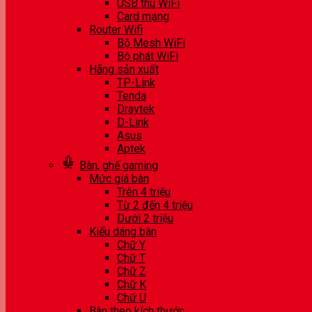
USB thu WiFi
Card mạng
Router Wifi
Bộ Mesh WiFi
Bộ phát WiFi
Hãng sản xuất
TP-Link
Tenda
Draytek
D-Link
Asus
Aptek
Bàn, ghế gaming
Mức giá bàn
Trên 4 triệu
Từ 2 đến 4 triệu
Dưới 2 triệu
Kiểu dáng bàn
Chữ Y
Chữ T
Chữ Z
Chữ K
Chữ U
Bàn theo kích thước