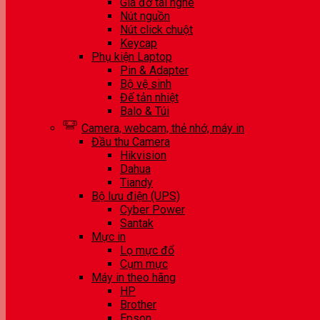
Giá đỡ tai nghe
Nút nguồn
Nút click chuột
Keycap
Phụ kiện Laptop
Pin & Adapter
Bộ vệ sinh
Đế tản nhiệt
Balo & Túi
Camera, webcam, thẻ nhớ, máy in
Đầu thu Camera
Hikvision
Dahua
Tiandy
Bộ lưu điện (UPS)
Cyber Power
Santak
Mực in
Lọ mực đổ
Cụm mực
Máy in theo hãng
HP
Brother
Epson