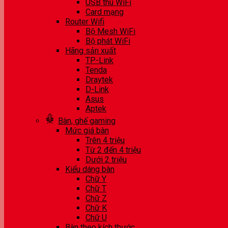
USB thu WiFi
Card mạng
Router Wifi
Bộ Mesh WiFi
Bộ phát WiFi
Hãng sản xuất
TP-Link
Tenda
Draytek
D-Link
Asus
Aptek
Bàn, ghế gaming
Mức giá bàn
Trên 4 triệu
Từ 2 đến 4 triệu
Dưới 2 triệu
Kiểu dáng bàn
Chữ Y
Chữ T
Chữ Z
Chữ K
Chữ U
Bàn theo kích thước