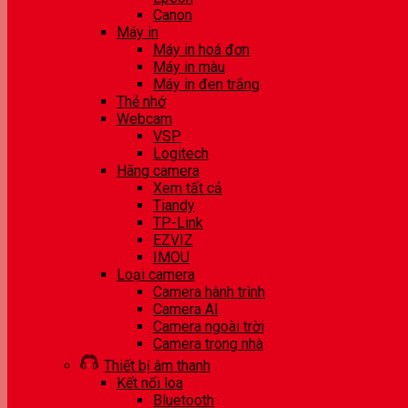
Canon
Máy in
Máy in hoá đơn
Máy in màu
Máy in đen trắng
Thẻ nhớ
Webcam
VSP
Logitech
Hãng camera
Xem tất cả
Tiandy
TP-Link
EZVIZ
IMOU
Loại camera
Camera hành trình
Camera AI
Camera ngoài trời
Camera trong nhà
Thiết bị âm thanh
Kết nối loa
Bluetooth