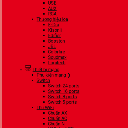
USB
AUX
RCA
Thương hiệu loa
E-Dra
Kisonli
Edifier
Bosston
JBL
Colorfire
Soudmax
Logitech
Thiết bị mạng
Phụ kiện mạng ❯
Switch
Switch 24 ports
Switch 16 ports
Switch 8 ports
Switch 5 ports
Thu WiFi
Chuẩn AX
Chuẩn AC
Chuẩn N