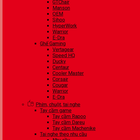
GTChair
Manson
OEM
Sihoo
HyperWork
Warrior
E-Dra
Ghế Gaming
Vertagear
Speed HQ
Ducky
Centaur
Cooler Master
Corsair
Cougar
Warrior
E-Dra
Phím, chuột, tai nghe
Tay cầm game
Tay cầm Rapoo
Tay cầm Dareu
Tay cầm Machenike
Tai nghe theo nhu cầu