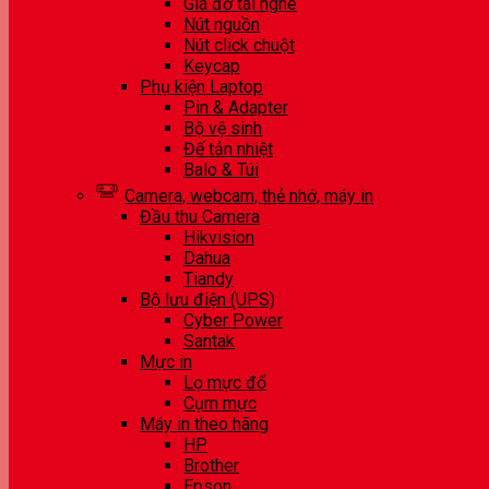
Giá đỡ tai nghe
Nút nguồn
Nút click chuột
Keycap
Phụ kiện Laptop
Pin & Adapter
Bộ vệ sinh
Đế tản nhiệt
Balo & Túi
Camera, webcam, thẻ nhớ, máy in
Đầu thu Camera
Hikvision
Dahua
Tiandy
Bộ lưu điện (UPS)
Cyber Power
Santak
Mực in
Lọ mực đổ
Cụm mực
Máy in theo hãng
HP
Brother
Epson