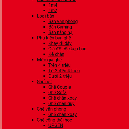
1m4
1m2
Loại bàn
Bàn văn phòng
Bàn Gaming
Bàn nâng hạ
Phụ kiện bàn ghế
Khay đi dây
Giá đỡ cốc kẹp bàn
Kê chân
Mức giá ghế
Trên 4 triệu
Từ 2 đến 4 triệu
Dưới 2 triệu
Ghế net
Ghế Couple
Ghế Sofa
Ghế chân xoay
Ghế chân quỳ
Ghế văn phòng
Ghế chân xoay
Ghế công thái học
UPGEN