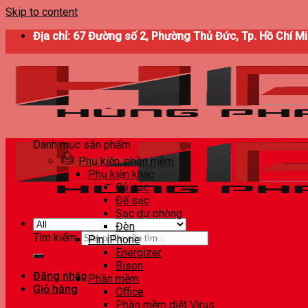
Skip to content
Địa chỉ: 67 Đường số 2, Phường Thủ Đức, Tp. Hồ Chí M
Danh mục sản phẩm
Phụ kiện, phần mềm
Phụ kiện khác
Củ sạc
Đế sạc
Sạc dự phòng
Đèn
Tìm kiếm:
Pin iPhone
Energizer
Bison
Đăng nhập
Phần mềm
Giỏ hàng
Office
Phần mềm diệt Virus