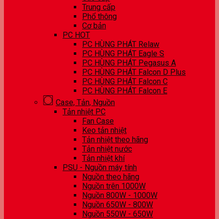
Trung cấp
Phổ thông
Cơ bản
PC HOT
PC HÙNG PHÁT Relaw
PC HÙNG PHÁT Eagle S
PC HÙNG PHÁT Pegasus A
PC HÙNG PHÁT Falcon D Plus
PC HÙNG PHÁT Falcon C
PC HÙNG PHÁT Falcon E
Case, Tản, Nguồn
Tản nhiệt PC
Fan Case
Keo tản nhiệt
Tản nhiệt theo hãng
Tản nhiệt nước
Tản nhiệt khí
PSU - Nguồn máy tính
Nguồn theo hãng
Nguồn trên 1000W
Nguồn 800W - 1000W
Nguồn 650W - 800W
Nguồn 550W - 650W