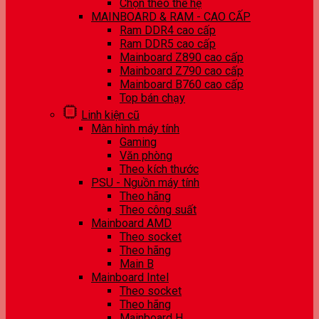
Chọn theo thế hệ
MAINBOARD & RAM - CAO CẤP
Ram DDR4 cao cấp
Ram DDR5 cao cấp
Mainboard Z890 cao cấp
Mainboard Z790 cao cấp
Mainboard B760 cao cấp
Top bán chạy
Linh kiện cũ
Màn hình máy tính
Gaming
Văn phòng
Theo kích thước
PSU - Nguồn máy tính
Theo hãng
Theo công suất
Mainboard AMD
Theo socket
Theo hãng
Main B
Mainboard Intel
Theo socket
Theo hãng
Mainboard H