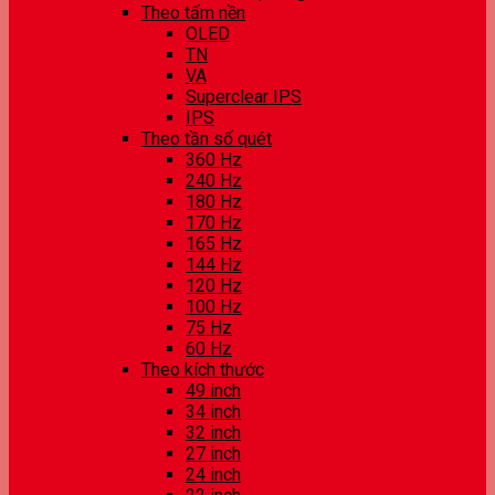
Theo tấm nền
OLED
TN
VA
Superclear IPS
IPS
Theo tần số quét
360 Hz
240 Hz
180 Hz
170 Hz
165 Hz
144 Hz
120 Hz
100 Hz
75 Hz
60 Hz
Theo kích thước
49 inch
34 inch
32 inch
27 inch
24 inch