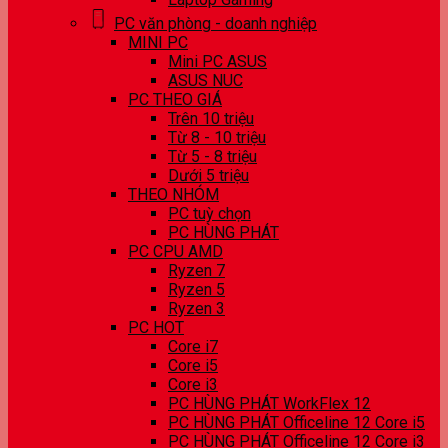
PC văn phòng - doanh nghiệp
MINI PC
Mini PC ASUS
ASUS NUC
PC THEO GIÁ
Trên 10 triệu
Từ 8 - 10 triệu
Từ 5 - 8 triệu
Dưới 5 triệu
THEO NHÓM
PC tuỳ chọn
PC HÙNG PHÁT
PC CPU AMD
Ryzen 7
Ryzen 5
Ryzen 3
PC HOT
Core i7
Core i5
Core i3
PC HÙNG PHÁT WorkFlex 12
PC HÙNG PHÁT Officeline 12 Core i5
PC HÙNG PHÁT Officeline 12 Core i3