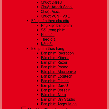
Chuột DareU
Chuột Attack Shark
Chuột Asus
Chuột VGN - VXE
Bàn phím theo nhu cầu
Phụ kiện bàn phím
Số lượng phím
Nhu cầu
Theo giá
Kết nối
Bàn phím theo hãng
Bàn phím Redragon
Bàn phím Xiberia
Bàn phím Razer
Bàn phím Rapoo
Bàn phím Machenike
Bàn phím Logitech
Bàn phím Fuhlen
Bàn phím DareU
Bàn phím Corsair
Bàn phím Akko
Bàn phím Dry Studio
Bàn phím Angry Miao