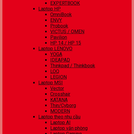
EXPERTBOOK
Laptop HP
OmniBook
ENVY
Probook
VICTUS / OMEN
Pavilion
HP 14 / HP 15
Laptop LENOVO
YOGA
IDEAPAD
Thinkpad / Thinkbook
LOQ
LEGION
Laptop MSI
Vector
Crosshair
KATANA
Thin/Cyborg
MODERN
Laptop theo nhu cầu
Laptop AI
Laptop văn phòng
Laptop Gaming