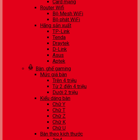
Card mạng
Router Wifi
Bộ Mesh WiFi
Bộ phát WiFi
Hãng sản xuất
TP-Link
Tenda
Draytek
D-Link
Asus
Aptek
Bàn, ghế gaming
Mức giá bàn
Trên 4 triệu
Từ 2 đến 4 triệu
Dưới 2 triệu
Kiểu dáng bàn
Chữ Y
Chữ T
Chữ Z
Chữ K
Chữ U
Bàn theo kích thước
1m4