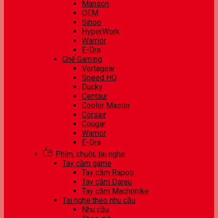
Manson
OEM
Sihoo
HyperWork
Warrior
E-Dra
Ghế Gaming
Vertagear
Speed HQ
Ducky
Centaur
Cooler Master
Corsair
Cougar
Warrior
E-Dra
Phím, chuột, tai nghe
Tay cầm game
Tay cầm Rapoo
Tay cầm Dareu
Tay cầm Machenike
Tai nghe theo nhu cầu
Nhu cầu