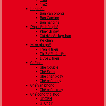
1m2
Loại bàn
Bàn văn phòng
Bàn Gaming
Bàn nâng hạ
Phụ kiện bàn ghế
Khay đi dây
Giá đỡ cốc kẹp bàn
Kê chân
Mức giá ghế
Trên 4 triệu
Từ 2 đến 4 triệu
Dưới 2 triệu
Ghế net
Ghế Couple
Ghế Sofa
Ghế chân xoay
Ghế chân quỳ
Ghế văn phòng
Ghế chân xoay
Ghế công thái học
UPGEN
GTChair