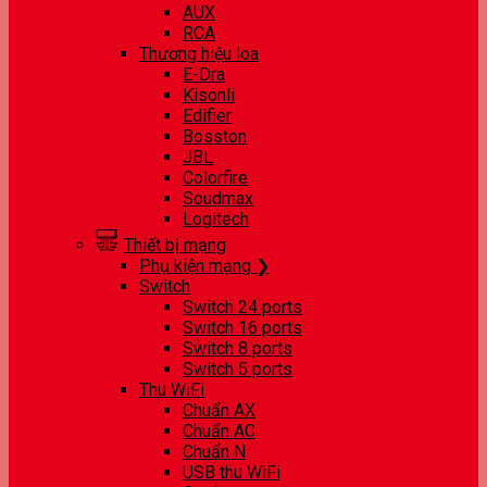
AUX
RCA
Thương hiệu loa
E-Dra
Kisonli
Edifier
Bosston
JBL
Colorfire
Soudmax
Logitech
Thiết bị mạng
Phụ kiện mạng ❯
Switch
Switch 24 ports
Switch 16 ports
Switch 8 ports
Switch 5 ports
Thu WiFi
Chuẩn AX
Chuẩn AC
Chuẩn N
USB thu WiFi