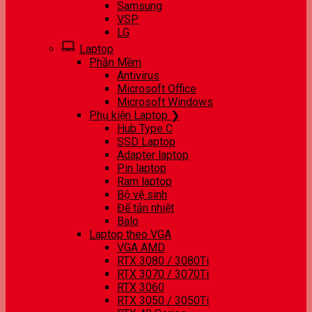
Samsung
VSP
LG
Laptop
Phần Mềm
Antivirus
Microsoft Office
Microsoft Windows
Phụ kiện Laptop ❯
Hub Type C
SSD Laptop
Adapter laptop
Pin laptop
Ram laptop
Bộ vệ sinh
Đế tản nhiệt
Balo
Laptop theo VGA
VGA AMD
RTX 3080 / 3080Ti
RTX 3070 / 3070Ti
RTX 3060
RTX 3050 / 3050Ti