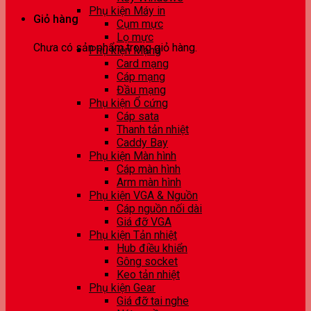
Phụ kiện Máy in
Giỏ hàng
Cụm mực
Lọ mực
Chưa có sản phẩm trong giỏ hàng.
Phụ kiện Mạng
Card mạng
Cáp mạng
Đầu mạng
Phụ kiện Ổ cứng
Cáp sata
Thanh tản nhiệt
Caddy Bay
Phụ kiện Màn hình
Cáp màn hình
Arm màn hình
Phụ kiện VGA & Nguồn
Cáp nguồn nối dài
Giá đỡ VGA
Phụ kiện Tản nhiệt
Hub điều khiển
Gông socket
Keo tản nhiệt
Phụ kiện Gear
Giá đỡ tai nghe