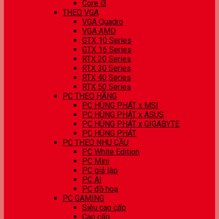
Core i3
THEO VGA
VGA Quadro
VGA AMD
GTX 10 Series
GTX 16 Series
RTX 20 Series
RTX 30 Series
RTX 40 Series
RTX 50 Series
PC THEO HÃNG
PC HÙNG PHÁT x MSI
PC HÙNG PHÁT x ASUS
PC HÙNG PHÁT x GIGABYTE
PC HÙNG PHÁT
PC THEO NHU CẦU
PC White Edition
PC Mini
PC giả lập
PC AI
PC đồ hoạ
PC GAMING
Siêu cao cấp
Cao cấp