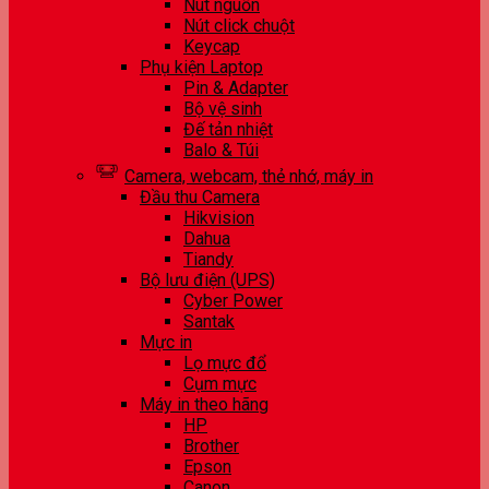
Nút nguồn
Nút click chuột
Keycap
Phụ kiện Laptop
Pin & Adapter
Bộ vệ sinh
Đế tản nhiệt
Balo & Túi
Camera, webcam, thẻ nhớ, máy in
Đầu thu Camera
Hikvision
Dahua
Tiandy
Bộ lưu điện (UPS)
Cyber Power
Santak
Mực in
Lọ mực đổ
Cụm mực
Máy in theo hãng
HP
Brother
Epson
Canon