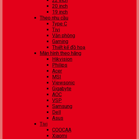
22 inch
20 inch
19 inch
Theo nhu cầu
Type C
Tivi
Văn phòng
Gaming
Thiết kế đồ hoạ
Màn hình theo hãng
Hikvision
Philips
Acer
MSI
Viewsonic
Gigabyte
AOC
VSP
Samsung
Dell
Asus
Tivi
COOCAA
Xiaomi