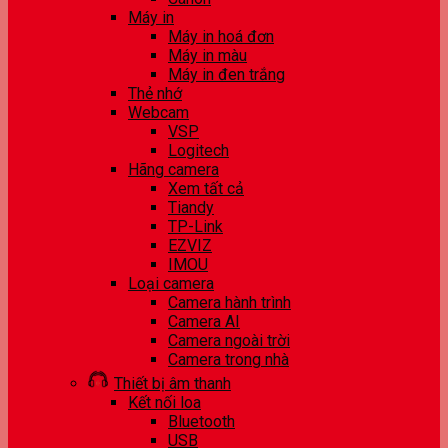
Máy in
Máy in hoá đơn
Máy in màu
Máy in đen trắng
Thẻ nhớ
Webcam
VSP
Logitech
Hãng camera
Xem tất cả
Tiandy
TP-Link
EZVIZ
IMOU
Loại camera
Camera hành trình
Camera AI
Camera ngoài trời
Camera trong nhà
Thiết bị âm thanh
Kết nối loa
Bluetooth
USB