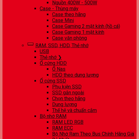
Nguồn 400W - 500W
Case - Thùng máy
Case theo hãng
Case Mini
Case Gaming 2 mặt kính (hồ cá)
Case Gaming 1 mặt kính
Case văn phòng
RAM, SSD, HDD, Thẻ nhớ
USB
Thẻ nhớ ❯
Ổ cứng HDD
Ổ Nas
HDD theo dung lượng
Ổ cứng SSD
Phụ kiện SSD
SSD gắn ngoài
Chọn theo hãng
Dung lượng
Thế hệ và chuẩn cắm
Bộ nhớ RAM
RAM LED RGB
RAM ECC
Bộ Nhớ Ram Theo Bus Chính Hãng Giá