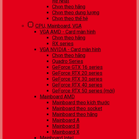
Rẻ Nhất
Chọn theo hãng
Chọn theo dung lượng
Chọn theo thế hệ
CPU, Mainboard, VGA
VGA AMD - Card màn hình
Chọn theo hãng
RX series
VGA NVIDIA - Card màn hình
Chọn theo hãng
Quadro Series
GeForce GTX 16 series
GeForce RTX 20 series
GeForce RTX 30 series
GeForce RTX 40 series
GeForce RTX 50 series (mới)
Mainboard AMD
Mainboard theo kích thước
Mainboard theo socket
Mainboard theo hãng
Mainboard A
Mainboard B
Mainboard X
Mainboard Intel