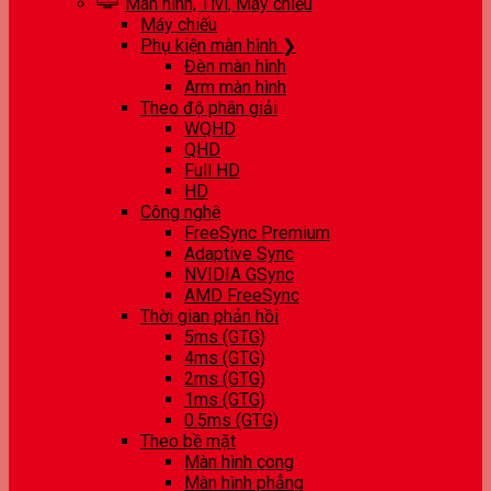
Màn hình, Tivi, Máy chiếu
Máy chiếu
Phụ kiện màn hình ❯
Đèn màn hình
Arm màn hình
Theo độ phân giải
WQHD
QHD
Full HD
HD
Công nghệ
FreeSync Premium
Adaptive Sync
NVIDIA GSync
AMD FreeSync
Thời gian phản hồi
5ms (GTG)
4ms (GTG)
2ms (GTG)
1ms (GTG)
0.5ms (GTG)
Theo bề mặt
Màn hình cong
Màn hình phẳng