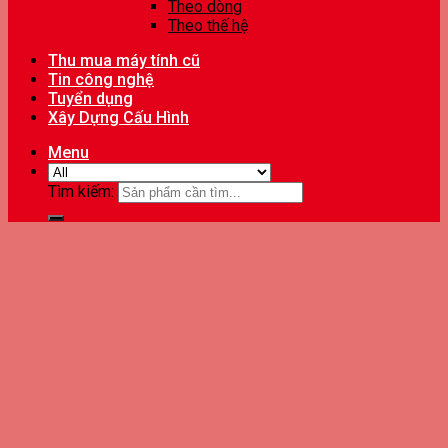
Theo dòng
Theo thế hệ
Thu mua máy tính cũ
Tin công nghệ
Tuyển dụng
Xây Dựng Cấu Hình
Menu
Tìm kiếm: