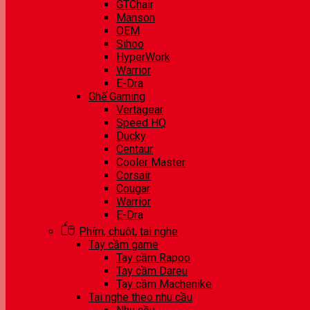
GTChair
Manson
OEM
Sihoo
HyperWork
Warrior
E-Dra
Ghế Gaming
Vertagear
Speed HQ
Ducky
Centaur
Cooler Master
Corsair
Cougar
Warrior
E-Dra
Phím, chuột, tai nghe
Tay cầm game
Tay cầm Rapoo
Tay cầm Dareu
Tay cầm Machenike
Tai nghe theo nhu cầu