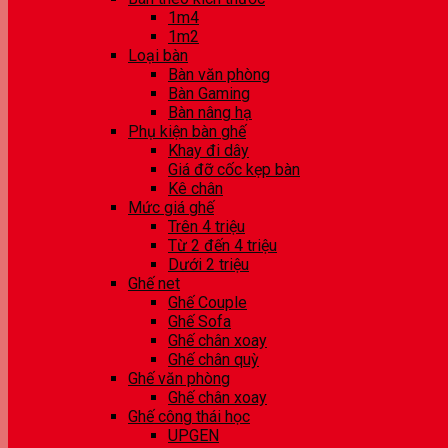
1m4
1m2
Loại bàn
Bàn văn phòng
Bàn Gaming
Bàn nâng hạ
Phụ kiện bàn ghế
Khay đi dây
Giá đỡ cốc kẹp bàn
Kê chân
Mức giá ghế
Trên 4 triệu
Từ 2 đến 4 triệu
Dưới 2 triệu
Ghế net
Ghế Couple
Ghế Sofa
Ghế chân xoay
Ghế chân quỳ
Ghế văn phòng
Ghế chân xoay
Ghế công thái học
UPGEN