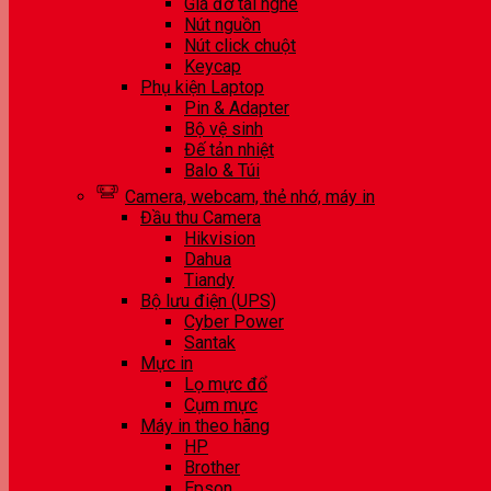
Giá đỡ tai nghe
Nút nguồn
Nút click chuột
Keycap
Phụ kiện Laptop
Pin & Adapter
Bộ vệ sinh
Đế tản nhiệt
Balo & Túi
Camera, webcam, thẻ nhớ, máy in
Đầu thu Camera
Hikvision
Dahua
Tiandy
Bộ lưu điện (UPS)
Cyber Power
Santak
Mực in
Lọ mực đổ
Cụm mực
Máy in theo hãng
HP
Brother
Epson