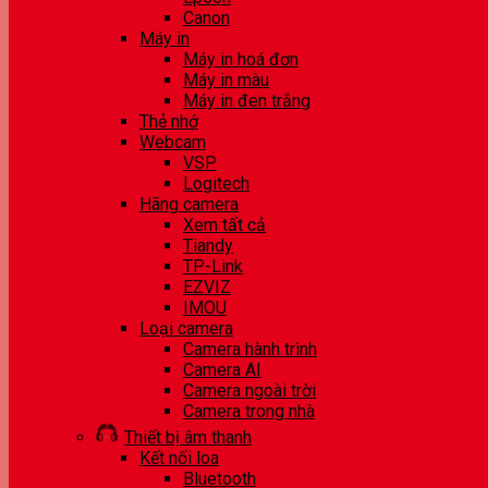
Canon
Máy in
Máy in hoá đơn
Máy in màu
Máy in đen trắng
Thẻ nhớ
Webcam
VSP
Logitech
Hãng camera
Xem tất cả
Tiandy
TP-Link
EZVIZ
IMOU
Loại camera
Camera hành trình
Camera AI
Camera ngoài trời
Camera trong nhà
Thiết bị âm thanh
Kết nối loa
Bluetooth