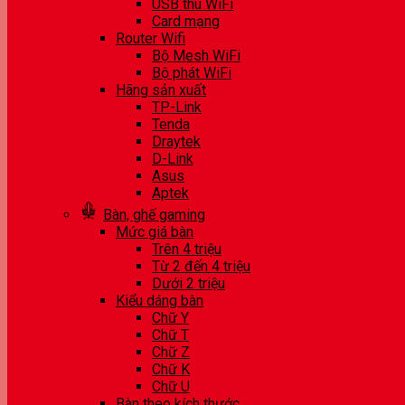
USB thu WiFi
Card mạng
Router Wifi
Bộ Mesh WiFi
Bộ phát WiFi
Hãng sản xuất
TP-Link
Tenda
Draytek
D-Link
Asus
Aptek
Bàn, ghế gaming
Mức giá bàn
Trên 4 triệu
Từ 2 đến 4 triệu
Dưới 2 triệu
Kiểu dáng bàn
Chữ Y
Chữ T
Chữ Z
Chữ K
Chữ U
Bàn theo kích thước