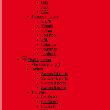
USB
AUX
RCA
Thương hiệu loa
E-Dra
Kisonli
Edifier
Bosston
JBL
Colorfire
Soudmax
Logitech
Thiết bị mạng
Phụ kiện mạng ❯
Switch
Switch 24 ports
Switch 16 ports
Switch 8 ports
Switch 5 ports
Thu WiFi
Chuẩn AX
Chuẩn AC
Chuẩn N