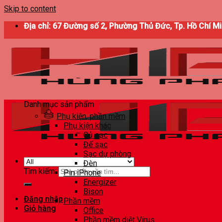
Skip to content
Địa chỉ: 67 Đường số 2, Phường Thủ Đức, Tp. Hồ Chí M
Danh mục sản phẩm
Phụ kiện, phần mềm
Phụ kiện khác
Củ sạc
Đế sạc
Sạc dự phòng
Đèn
Tìm kiếm:
Pin iPhone
Energizer
Bison
Đăng nhập
Phần mềm
Giỏ hàng
Office
Phần mềm diệt Virus