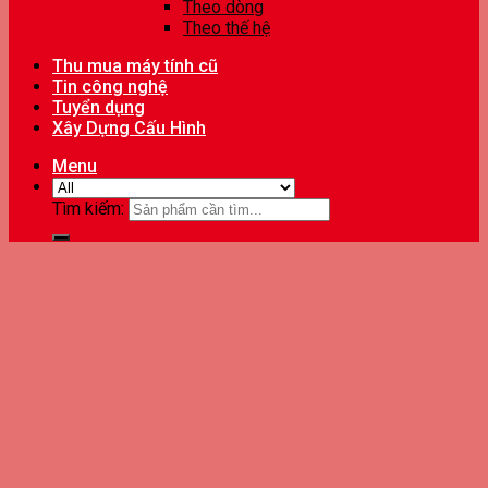
Theo dòng
Theo thế hệ
Thu mua máy tính cũ
Tin công nghệ
Tuyển dụng
Xây Dựng Cấu Hình
Menu
Tìm kiếm: