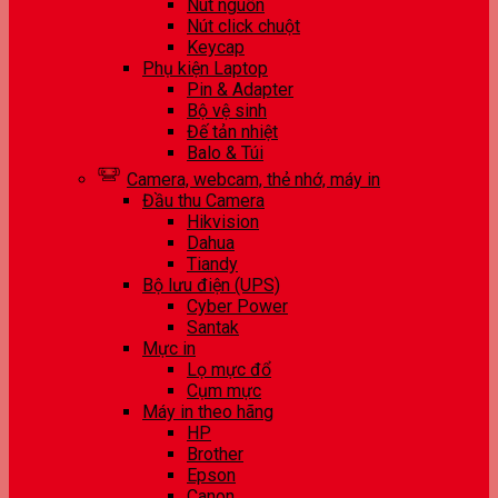
Nút nguồn
Nút click chuột
Keycap
Phụ kiện Laptop
Pin & Adapter
Bộ vệ sinh
Đế tản nhiệt
Balo & Túi
Camera, webcam, thẻ nhớ, máy in
Đầu thu Camera
Hikvision
Dahua
Tiandy
Bộ lưu điện (UPS)
Cyber Power
Santak
Mực in
Lọ mực đổ
Cụm mực
Máy in theo hãng
HP
Brother
Epson
Canon