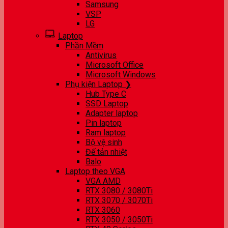
Samsung
VSP
LG
Laptop
Phần Mềm
Antivirus
Microsoft Office
Microsoft Windows
Phụ kiện Laptop ❯
Hub Type C
SSD Laptop
Adapter laptop
Pin laptop
Ram laptop
Bộ vệ sinh
Đế tản nhiệt
Balo
Laptop theo VGA
VGA AMD
RTX 3080 / 3080Ti
RTX 3070 / 3070Ti
RTX 3060
RTX 3050 / 3050Ti