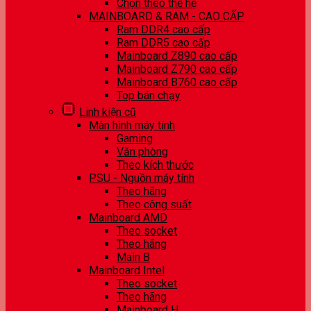
Chọn theo thế hệ
MAINBOARD & RAM - CAO CẤP
Ram DDR4 cao cấp
Ram DDR5 cao cấp
Mainboard Z890 cao cấp
Mainboard Z790 cao cấp
Mainboard B760 cao cấp
Top bán chạy
Linh kiện cũ
Màn hình máy tính
Gaming
Văn phòng
Theo kích thước
PSU - Nguồn máy tính
Theo hãng
Theo công suất
Mainboard AMD
Theo socket
Theo hãng
Main B
Mainboard Intel
Theo socket
Theo hãng
Mainboard H