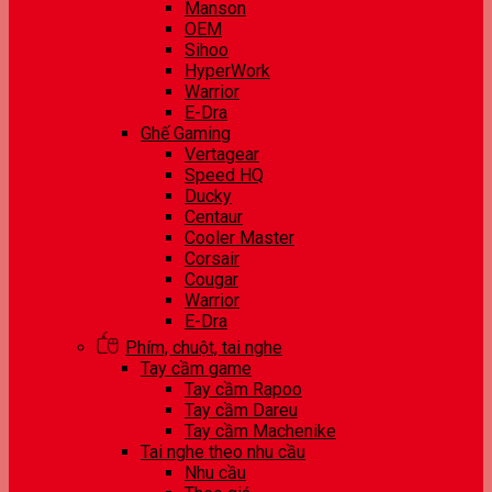
Manson
OEM
Sihoo
HyperWork
Warrior
E-Dra
Ghế Gaming
Vertagear
Speed HQ
Ducky
Centaur
Cooler Master
Corsair
Cougar
Warrior
E-Dra
Phím, chuột, tai nghe
Tay cầm game
Tay cầm Rapoo
Tay cầm Dareu
Tay cầm Machenike
Tai nghe theo nhu cầu
Nhu cầu