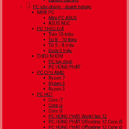
PC văn phòng - doanh nghiệp
MINI PC
Mini PC ASUS
ASUS NUC
PC THEO GIÁ
Trên 10 triệu
Từ 8 - 10 triệu
Từ 5 - 8 triệu
Dưới 5 triệu
THEO NHÓM
PC tuỳ chọn
PC HÙNG PHÁT
PC CPU AMD
Ryzen 7
Ryzen 5
Ryzen 3
PC HOT
Core i7
Core i5
Core i3
PC HÙNG PHÁT WorkFlex 12
PC HÙNG PHÁT Officeline 12 Core i5
PC HÙNG PHÁT Officeline 12 Core i3