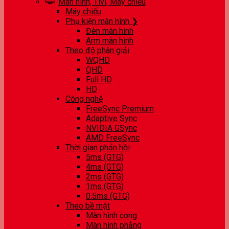
Màn hình, Tivi, Máy chiếu
Máy chiếu
Phụ kiện màn hình ❯
Đèn màn hình
Arm màn hình
Theo độ phân giải
WQHD
QHD
Full HD
HD
Công nghệ
FreeSync Premium
Adaptive Sync
NVIDIA GSync
AMD FreeSync
Thời gian phản hồi
5ms (GTG)
4ms (GTG)
2ms (GTG)
1ms (GTG)
0.5ms (GTG)
Theo bề mặt
Màn hình cong
Màn hình phẳng