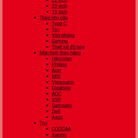
22 inch
20 inch
19 inch
Theo nhu cầu
Type C
Tivi
Văn phòng
Gaming
Thiết kế đồ hoạ
Màn hình theo hãng
Hikvision
Philips
Acer
MSI
Viewsonic
Gigabyte
AOC
VSP
Samsung
Dell
Asus
Tivi
COOCAA
Xiaomi