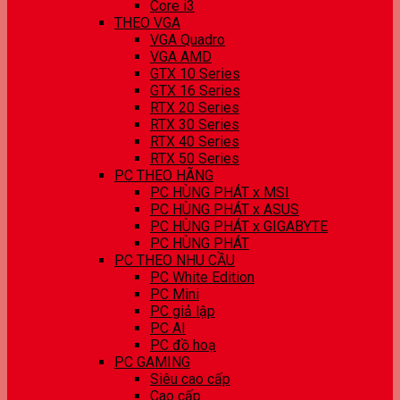
Core i3
THEO VGA
VGA Quadro
VGA AMD
GTX 10 Series
GTX 16 Series
RTX 20 Series
RTX 30 Series
RTX 40 Series
RTX 50 Series
PC THEO HÃNG
PC HÙNG PHÁT x MSI
PC HÙNG PHÁT x ASUS
PC HÙNG PHÁT x GIGABYTE
PC HÙNG PHÁT
PC THEO NHU CẦU
PC White Edition
PC Mini
PC giả lập
PC AI
PC đồ hoạ
PC GAMING
Siêu cao cấp
Cao cấp