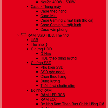
Nguồn 400W - 500W
Case - Thùng máy
Case theo hãng
Case Mini
Case Gaming 2 mặt kính (hồ cá)
Case Gaming 1 mặt kính
Case văn phòng
RAM, SSD, HDD, Thẻ nhớ
USB
Thẻ nhớ ❯
Ổ cứng HDD
Ổ Nas
HDD theo dung lượng
Ổ cứng SSD
Phụ kiện SSD
SSD gắn ngoài
Chọn theo hãng
Dung lượng
Thế hệ và chuẩn cắm
Bộ nhớ RAM
RAM LED RGB
RAM ECC
Bộ Nhớ Ram Theo Bus Chính Hãng Giá