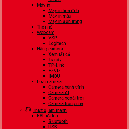
Máy in
Máy in hoá đơn
Máy in màu
Máy in đen trắng
Thẻ nhớ
Webcam
VSP
Logitech
Hãng camera
Xem tất cả
Tiandy
TP-Link
EZVIZ
IMOU
Loại camera
Camera hành trình
Camera AI
Camera ngoài trời
Camera trong nhà
Thiết bị âm thanh
Kết nối loa
Bluetooth
USB