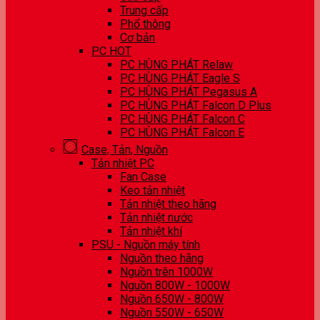
Trung cấp
Phổ thông
Cơ bản
PC HOT
PC HÙNG PHÁT Relaw
PC HÙNG PHÁT Eagle S
PC HÙNG PHÁT Pegasus A
PC HÙNG PHÁT Falcon D Plus
PC HÙNG PHÁT Falcon C
PC HÙNG PHÁT Falcon E
Case, Tản, Nguồn
Tản nhiệt PC
Fan Case
Keo tản nhiệt
Tản nhiệt theo hãng
Tản nhiệt nước
Tản nhiệt khí
PSU - Nguồn máy tính
Nguồn theo hãng
Nguồn trên 1000W
Nguồn 800W - 1000W
Nguồn 650W - 800W
Nguồn 550W - 650W