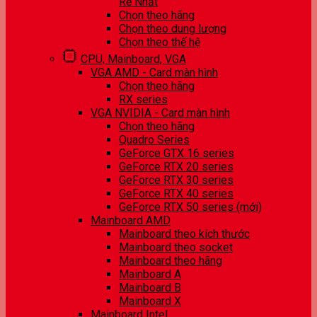
Rẻ Nhất
Chọn theo hãng
Chọn theo dung lượng
Chọn theo thế hệ
CPU, Mainboard, VGA
VGA AMD - Card màn hình
Chọn theo hãng
RX series
VGA NVIDIA - Card màn hình
Chọn theo hãng
Quadro Series
GeForce GTX 16 series
GeForce RTX 20 series
GeForce RTX 30 series
GeForce RTX 40 series
GeForce RTX 50 series (mới)
Mainboard AMD
Mainboard theo kích thước
Mainboard theo socket
Mainboard theo hãng
Mainboard A
Mainboard B
Mainboard X
Mainboard Intel