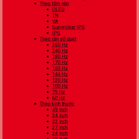
Theo tấm nền
OLED
TN
VA
Superclear IPS
IPS
Theo tần số quét
360 Hz
240 Hz
180 Hz
170 Hz
165 Hz
144 Hz
120 Hz
100 Hz
75 Hz
60 Hz
Theo kích thước
49 inch
34 inch
32 inch
27 inch
24 inch