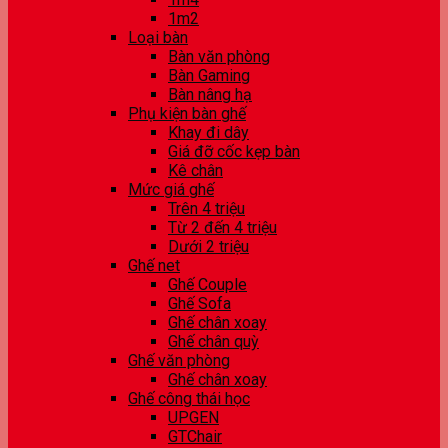
1m2
Loại bàn
Bàn văn phòng
Bàn Gaming
Bàn nâng hạ
Phụ kiện bàn ghế
Khay đi dây
Giá đỡ cốc kẹp bàn
Kê chân
Mức giá ghế
Trên 4 triệu
Từ 2 đến 4 triệu
Dưới 2 triệu
Ghế net
Ghế Couple
Ghế Sofa
Ghế chân xoay
Ghế chân quỳ
Ghế văn phòng
Ghế chân xoay
Ghế công thái học
UPGEN
GTChair