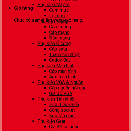
Phụ kiện Máy in
Giỏ hàng
Cụm mực
Lọ mực
Chưa có sản phẩm trong giỏ hàng.
Phụ kiện Mạng
Card mạng
Cáp mạng
Đầu mạng
Phụ kiện Ổ cứng
Cáp sata
Thanh tản nhiệt
Caddy Bay
Phụ kiện Màn hình
Cáp màn hình
Arm màn hình
Phụ kiện VGA & Nguồn
Cáp nguồn nối dài
Giá đỡ VGA
Phụ kiện Tản nhiệt
Hub điều khiển
Gông socket
Keo tản nhiệt
Phụ kiện Gear
Giá đỡ tai nghe