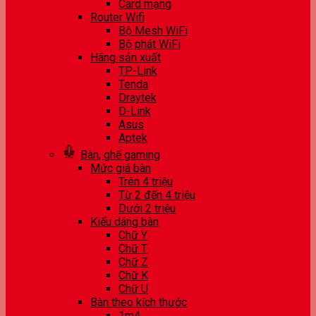
Card mạng
Router Wifi
Bộ Mesh WiFi
Bộ phát WiFi
Hãng sản xuất
TP-Link
Tenda
Draytek
D-Link
Asus
Aptek
Bàn, ghế gaming
Mức giá bàn
Trên 4 triệu
Từ 2 đến 4 triệu
Dưới 2 triệu
Kiểu dáng bàn
Chữ Y
Chữ T
Chữ Z
Chữ K
Chữ U
Bàn theo kích thước
1m4