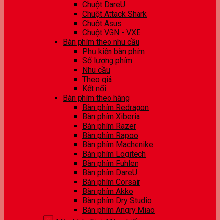
Chuột DareU
Chuột Attack Shark
Chuột Asus
Chuột VGN - VXE
Bàn phím theo nhu cầu
Phụ kiện bàn phím
Số lượng phím
Nhu cầu
Theo giá
Kết nối
Bàn phím theo hãng
Bàn phím Redragon
Bàn phím Xiberia
Bàn phím Razer
Bàn phím Rapoo
Bàn phím Machenike
Bàn phím Logitech
Bàn phím Fuhlen
Bàn phím DareU
Bàn phím Corsair
Bàn phím Akko
Bàn phím Dry Studio
Bàn phím Angry Miao