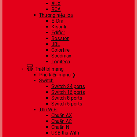
AUX
RCA
Thương hiệu loa
E-Dra
Kisonli
Edifier
Bosston
JBL
Colorfire
Soudmax
Logitech
Thiết bị mạng
Phụ kiện mạng ❯
Switch
Switch 24 ports
Switch 16 ports
Switch 8 ports
Switch 5 ports
Thu WiFi
Chuẩn AX
Chuẩn AC
Chuẩn N
USB thu WiFi