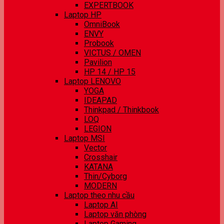
EXPERTBOOK
Laptop HP
OmniBook
ENVY
Probook
VICTUS / OMEN
Pavilion
HP 14 / HP 15
Laptop LENOVO
YOGA
IDEAPAD
Thinkpad / Thinkbook
LOQ
LEGION
Laptop MSI
Vector
Crosshair
KATANA
Thin/Cyborg
MODERN
Laptop theo nhu cầu
Laptop AI
Laptop văn phòng
Laptop Gaming