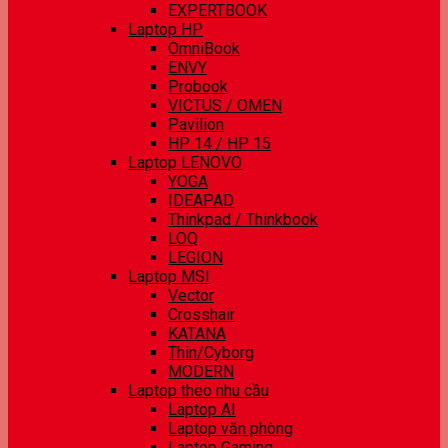
EXPERTBOOK
Laptop HP
OmniBook
ENVY
Probook
VICTUS / OMEN
Pavilion
HP 14 / HP 15
Laptop LENOVO
YOGA
IDEAPAD
Thinkpad / Thinkbook
LOQ
LEGION
Laptop MSI
Vector
Crosshair
KATANA
Thin/Cyborg
MODERN
Laptop theo nhu cầu
Laptop AI
Laptop văn phòng
Laptop Gaming