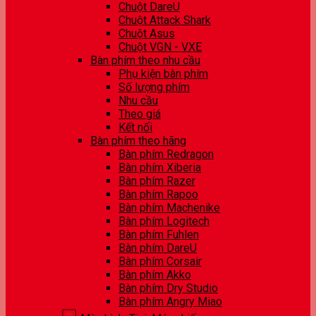
Chuột DareU
Chuột Attack Shark
Chuột Asus
Chuột VGN - VXE
Bàn phím theo nhu cầu
Phụ kiện bàn phím
Số lượng phím
Nhu cầu
Theo giá
Kết nối
Bàn phím theo hãng
Bàn phím Redragon
Bàn phím Xiberia
Bàn phím Razer
Bàn phím Rapoo
Bàn phím Machenike
Bàn phím Logitech
Bàn phím Fuhlen
Bàn phím DareU
Bàn phím Corsair
Bàn phím Akko
Bàn phím Dry Studio
Bàn phím Angry Miao