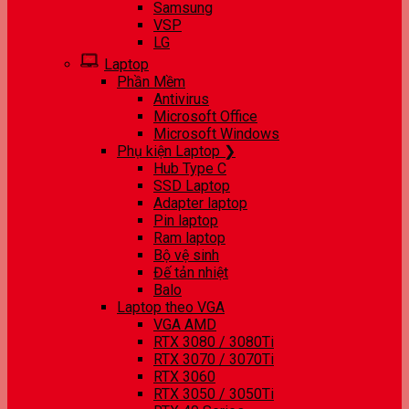
Samsung
VSP
LG
Laptop
Phần Mềm
Antivirus
Microsoft Office
Microsoft Windows
Phụ kiện Laptop ❯
Hub Type C
SSD Laptop
Adapter laptop
Pin laptop
Ram laptop
Bộ vệ sinh
Đế tản nhiệt
Balo
Laptop theo VGA
VGA AMD
RTX 3080 / 3080Ti
RTX 3070 / 3070Ti
RTX 3060
RTX 3050 / 3050Ti