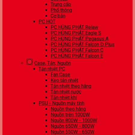
Trung cấp
Phổ thông
Cơ bản
PC HOT
PC HÙNG PHÁT Relaw
PC HÙNG PHÁT Eagle S
PC HÙNG PHÁT Pegasus A
PC HÙNG PHÁT Falcon D Plus
PC HÙNG PHÁT Falcon C
PC HÙNG PHÁT Falcon E
Case, Tản, Nguồn
Tản nhiệt PC
Fan Case
Keo tản nhiệt
Tản nhiệt theo hãng
Tản nhiệt nước
Tản nhiệt khí
PSU - Nguồn máy tính
Nguồn theo hãng
Nguồn trên 1000W
Nguồn 800W - 1000W
Nguồn 650W - 800W
Nguồn 550W - 650W