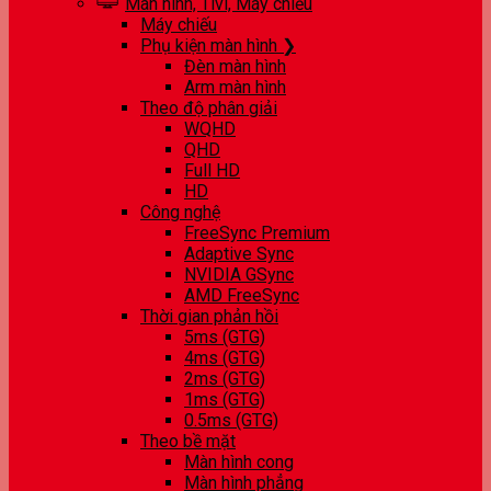
Màn hình, Tivi, Máy chiếu
Máy chiếu
Phụ kiện màn hình ❯
Đèn màn hình
Arm màn hình
Theo độ phân giải
WQHD
QHD
Full HD
HD
Công nghệ
FreeSync Premium
Adaptive Sync
NVIDIA GSync
AMD FreeSync
Thời gian phản hồi
5ms (GTG)
4ms (GTG)
2ms (GTG)
1ms (GTG)
0.5ms (GTG)
Theo bề mặt
Màn hình cong
Màn hình phẳng