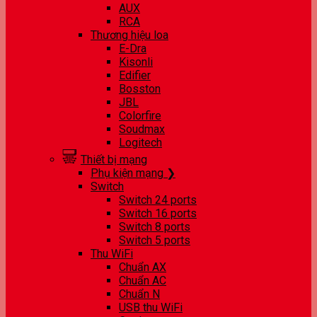
AUX
RCA
Thương hiệu loa
E-Dra
Kisonli
Edifier
Bosston
JBL
Colorfire
Soudmax
Logitech
Thiết bị mạng
Phụ kiện mạng ❯
Switch
Switch 24 ports
Switch 16 ports
Switch 8 ports
Switch 5 ports
Thu WiFi
Chuẩn AX
Chuẩn AC
Chuẩn N
USB thu WiFi