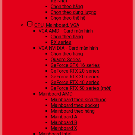
Rẻ Nhất
Chọn theo hãng
Chọn theo dung lượng
Chọn theo thế hệ
CPU, Mainboard, VGA
VGA AMD - Card màn hình
Chọn theo hãng
RX series
VGA NVIDIA - Card màn hình
Chọn theo hãng
Quadro Series
GeForce GTX 16 series
GeForce RTX 20 series
GeForce RTX 30 series
GeForce RTX 40 series
GeForce RTX 50 series (mới)
Mainboard AMD
Mainboard theo kích thước
Mainboard theo socket
Mainboard theo hãng
Mainboard A
Mainboard B
Mainboard X
Mainboard Intel