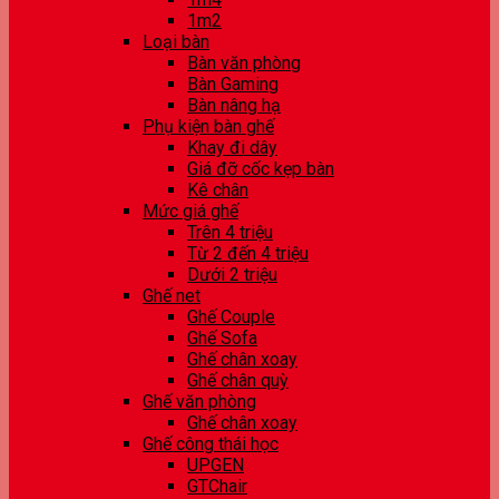
1m2
Loại bàn
Bàn văn phòng
Bàn Gaming
Bàn nâng hạ
Phụ kiện bàn ghế
Khay đi dây
Giá đỡ cốc kẹp bàn
Kê chân
Mức giá ghế
Trên 4 triệu
Từ 2 đến 4 triệu
Dưới 2 triệu
Ghế net
Ghế Couple
Ghế Sofa
Ghế chân xoay
Ghế chân quỳ
Ghế văn phòng
Ghế chân xoay
Ghế công thái học
UPGEN
GTChair