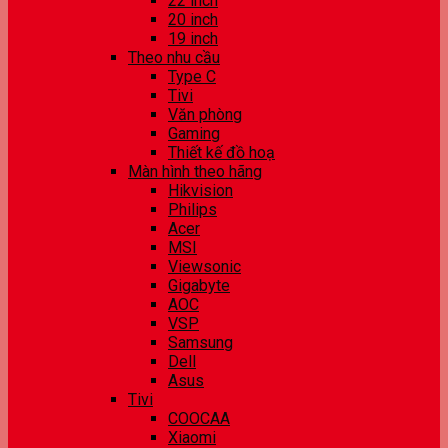
22 inch
20 inch
19 inch
Theo nhu cầu
Type C
Tivi
Văn phòng
Gaming
Thiết kế đồ hoạ
Màn hình theo hãng
Hikvision
Philips
Acer
MSI
Viewsonic
Gigabyte
AOC
VSP
Samsung
Dell
Asus
Tivi
COOCAA
Xiaomi