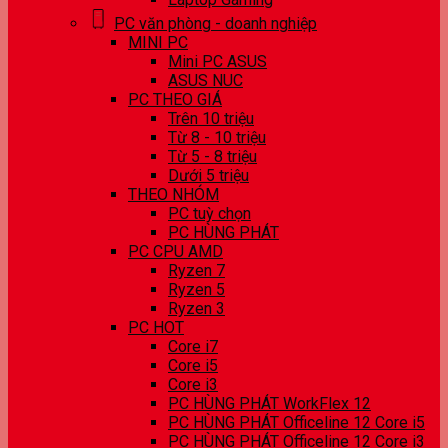
PC văn phòng - doanh nghiệp
MINI PC
Mini PC ASUS
ASUS NUC
PC THEO GIÁ
Trên 10 triệu
Từ 8 - 10 triệu
Từ 5 - 8 triệu
Dưới 5 triệu
THEO NHÓM
PC tuỳ chọn
PC HÙNG PHÁT
PC CPU AMD
Ryzen 7
Ryzen 5
Ryzen 3
PC HOT
Core i7
Core i5
Core i3
PC HÙNG PHÁT WorkFlex 12
PC HÙNG PHÁT Officeline 12 Core i5
PC HÙNG PHÁT Officeline 12 Core i3