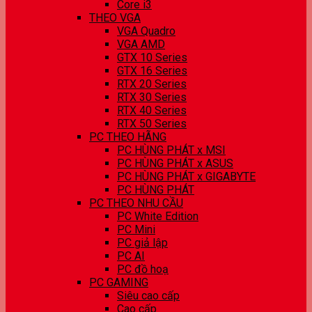
Core i3
THEO VGA
VGA Quadro
VGA AMD
GTX 10 Series
GTX 16 Series
RTX 20 Series
RTX 30 Series
RTX 40 Series
RTX 50 Series
PC THEO HÃNG
PC HÙNG PHÁT x MSI
PC HÙNG PHÁT x ASUS
PC HÙNG PHÁT x GIGABYTE
PC HÙNG PHÁT
PC THEO NHU CẦU
PC White Edition
PC Mini
PC giả lập
PC AI
PC đồ hoạ
PC GAMING
Siêu cao cấp
Cao cấp