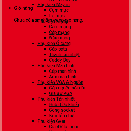
Phụ kiện Máy in
Giỏ hàng
Cụm mực
Lọ mực
Chưa có sản phẩm trong giỏ hàng.
Phụ kiện Mạng
Card mạng
Cáp mạng
Đầu mạng
Phụ kiện Ổ cứng
Cáp sata
Thanh tản nhiệt
Caddy Bay
Phụ kiện Màn hình
Cáp màn hình
Arm màn hình
Phụ kiện VGA & Nguồn
Cáp nguồn nối dài
Giá đỡ VGA
Phụ kiện Tản nhiệt
Hub điều khiển
Gông socket
Keo tản nhiệt
Phụ kiện Gear
Giá đỡ tai nghe