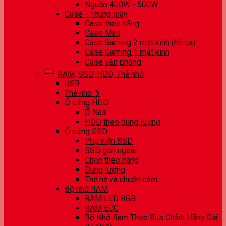
Nguồn 400W - 500W
Case - Thùng máy
Case theo hãng
Case Mini
Case Gaming 2 mặt kính (hồ cá)
Case Gaming 1 mặt kính
Case văn phòng
RAM, SSD, HDD, Thẻ nhớ
USB
Thẻ nhớ ❯
Ổ cứng HDD
Ổ Nas
HDD theo dung lượng
Ổ cứng SSD
Phụ kiện SSD
SSD gắn ngoài
Chọn theo hãng
Dung lượng
Thế hệ và chuẩn cắm
Bộ nhớ RAM
RAM LED RGB
RAM ECC
Bộ Nhớ Ram Theo Bus Chính Hãng Giá