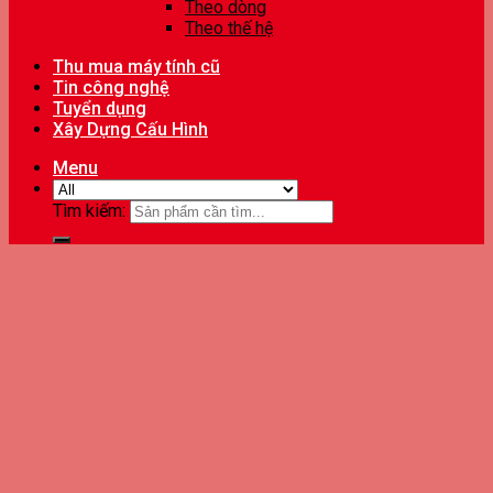
Theo dòng
Theo thế hệ
Thu mua máy tính cũ
Tin công nghệ
Tuyển dụng
Xây Dựng Cấu Hình
Menu
Tìm kiếm: