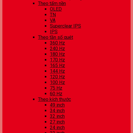
Theo tấm nền
OLED
TN
VA
Superclear IPS
IPS
Theo tần số quét
360 Hz
240 Hz
180 Hz
170 Hz
165 Hz
144 Hz
120 Hz
100 Hz
75 Hz
60 Hz
Theo kích thước
49 inch
34 inch
32 inch
27 inch
24 inch