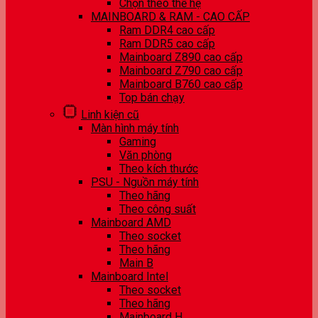
Chọn theo thế hệ
MAINBOARD & RAM - CAO CẤP
Ram DDR4 cao cấp
Ram DDR5 cao cấp
Mainboard Z890 cao cấp
Mainboard Z790 cao cấp
Mainboard B760 cao cấp
Top bán chạy
Linh kiện cũ
Màn hình máy tính
Gaming
Văn phòng
Theo kích thước
PSU - Nguồn máy tính
Theo hãng
Theo công suất
Mainboard AMD
Theo socket
Theo hãng
Main B
Mainboard Intel
Theo socket
Theo hãng
Mainboard H