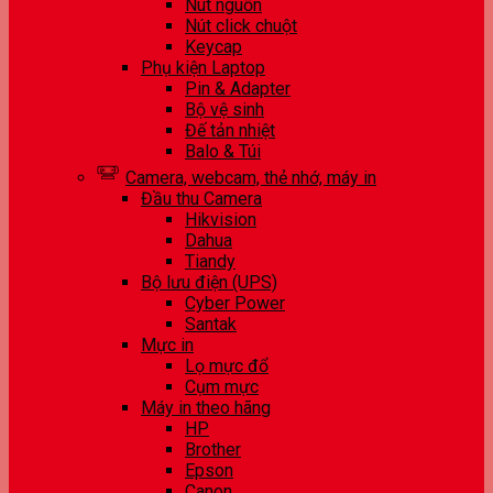
Nút nguồn
Nút click chuột
Keycap
Phụ kiện Laptop
Pin & Adapter
Bộ vệ sinh
Đế tản nhiệt
Balo & Túi
Camera, webcam, thẻ nhớ, máy in
Đầu thu Camera
Hikvision
Dahua
Tiandy
Bộ lưu điện (UPS)
Cyber Power
Santak
Mực in
Lọ mực đổ
Cụm mực
Máy in theo hãng
HP
Brother
Epson
Canon