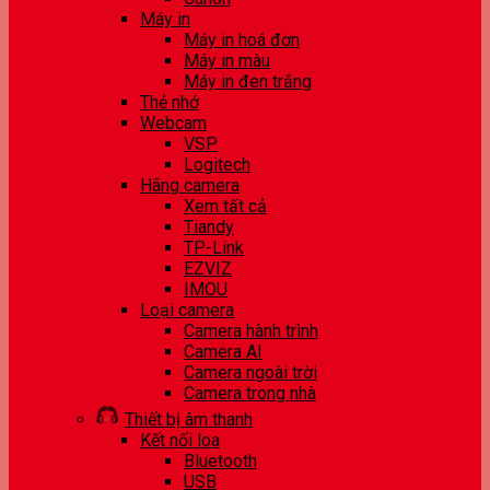
Máy in
Máy in hoá đơn
Máy in màu
Máy in đen trắng
Thẻ nhớ
Webcam
VSP
Logitech
Hãng camera
Xem tất cả
Tiandy
TP-Link
EZVIZ
IMOU
Loại camera
Camera hành trình
Camera AI
Camera ngoài trời
Camera trong nhà
Thiết bị âm thanh
Kết nối loa
Bluetooth
USB