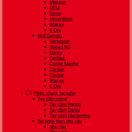
Manson
OEM
Sihoo
HyperWork
Warrior
E-Dra
Ghế Gaming
Vertagear
Speed HQ
Ducky
Centaur
Cooler Master
Corsair
Cougar
Warrior
E-Dra
Phím, chuột, tai nghe
Tay cầm game
Tay cầm Rapoo
Tay cầm Dareu
Tay cầm Machenike
Tai nghe theo nhu cầu
Nhu cầu