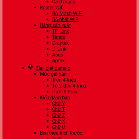
Card mạng
Router Wifi
Bộ Mesh WiFi
Bộ phát WiFi
Hãng sản xuất
TP-Link
Tenda
Draytek
D-Link
Asus
Aptek
Bàn, ghế gaming
Mức giá bàn
Trên 4 triệu
Từ 2 đến 4 triệu
Dưới 2 triệu
Kiểu dáng bàn
Chữ Y
Chữ T
Chữ Z
Chữ K
Chữ U
Bàn theo kích thước
1m4