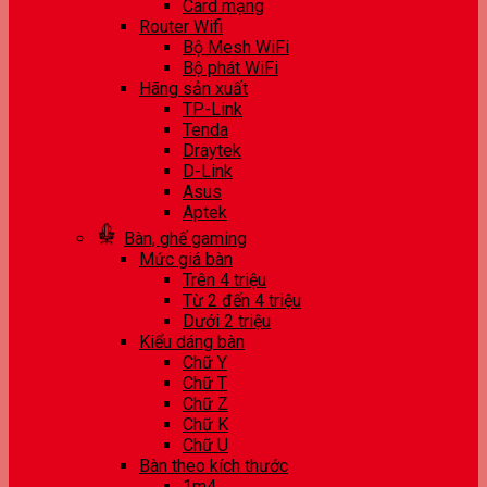
Card mạng
Router Wifi
Bộ Mesh WiFi
Bộ phát WiFi
Hãng sản xuất
TP-Link
Tenda
Draytek
D-Link
Asus
Aptek
Bàn, ghế gaming
Mức giá bàn
Trên 4 triệu
Từ 2 đến 4 triệu
Dưới 2 triệu
Kiểu dáng bàn
Chữ Y
Chữ T
Chữ Z
Chữ K
Chữ U
Bàn theo kích thước
1m4