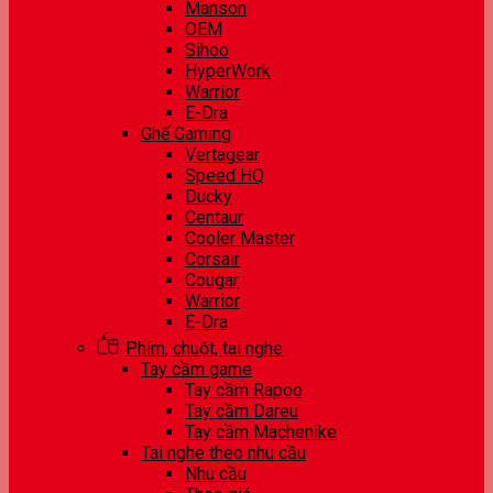
Manson
OEM
Sihoo
HyperWork
Warrior
E-Dra
Ghế Gaming
Vertagear
Speed HQ
Ducky
Centaur
Cooler Master
Corsair
Cougar
Warrior
E-Dra
Phím, chuột, tai nghe
Tay cầm game
Tay cầm Rapoo
Tay cầm Dareu
Tay cầm Machenike
Tai nghe theo nhu cầu
Nhu cầu