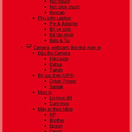
Nút nguồn
Nút click chuột
Keycap
Phụ kiện Laptop
Pin & Adapter
Bộ vệ sinh
Đế tản nhiệt
Balo & Túi
Camera, webcam, thẻ nhớ, máy in
Đầu thu Camera
Hikvision
Dahua
Tiandy
Bộ lưu điện (UPS)
Cyber Power
Santak
Mực in
Lọ mực đổ
Cụm mực
Máy in theo hãng
HP
Brother
Epson
Canon