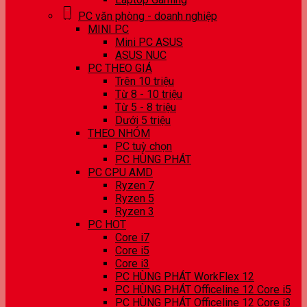
PC văn phòng - doanh nghiệp
MINI PC
Mini PC ASUS
ASUS NUC
PC THEO GIÁ
Trên 10 triệu
Từ 8 - 10 triệu
Từ 5 - 8 triệu
Dưới 5 triệu
THEO NHÓM
PC tuỳ chọn
PC HÙNG PHÁT
PC CPU AMD
Ryzen 7
Ryzen 5
Ryzen 3
PC HOT
Core i7
Core i5
Core i3
PC HÙNG PHÁT WorkFlex 12
PC HÙNG PHÁT Officeline 12 Core i5
PC HÙNG PHÁT Officeline 12 Core i3