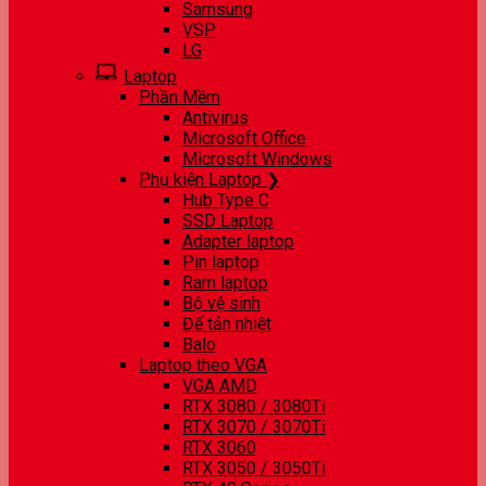
Samsung
VSP
LG
Laptop
Phần Mềm
Antivirus
Microsoft Office
Microsoft Windows
Phụ kiện Laptop ❯
Hub Type C
SSD Laptop
Adapter laptop
Pin laptop
Ram laptop
Bộ vệ sinh
Đế tản nhiệt
Balo
Laptop theo VGA
VGA AMD
RTX 3080 / 3080Ti
RTX 3070 / 3070Ti
RTX 3060
RTX 3050 / 3050Ti