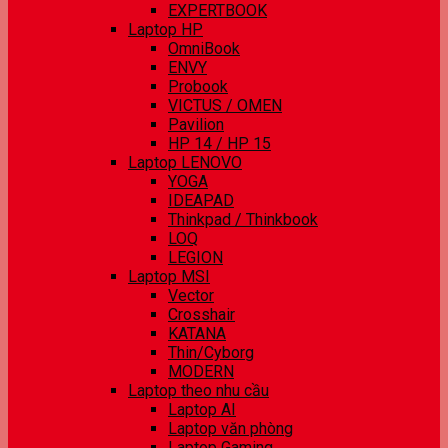
EXPERTBOOK
Laptop HP
OmniBook
ENVY
Probook
VICTUS / OMEN
Pavilion
HP 14 / HP 15
Laptop LENOVO
YOGA
IDEAPAD
Thinkpad / Thinkbook
LOQ
LEGION
Laptop MSI
Vector
Crosshair
KATANA
Thin/Cyborg
MODERN
Laptop theo nhu cầu
Laptop AI
Laptop văn phòng
Laptop Gaming