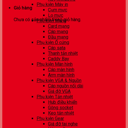
Phụ kiện Máy in
Giỏ hàng
Cụm mực
Lọ mực
Chưa có sản phẩm trong giỏ hàng.
Phụ kiện Mạng
Card mạng
Cáp mạng
Đầu mạng
Phụ kiện Ổ cứng
Cáp sata
Thanh tản nhiệt
Caddy Bay
Phụ kiện Màn hình
Cáp màn hình
Arm màn hình
Phụ kiện VGA & Nguồn
Cáp nguồn nối dài
Giá đỡ VGA
Phụ kiện Tản nhiệt
Hub điều khiển
Gông socket
Keo tản nhiệt
Phụ kiện Gear
Giá đỡ tai nghe