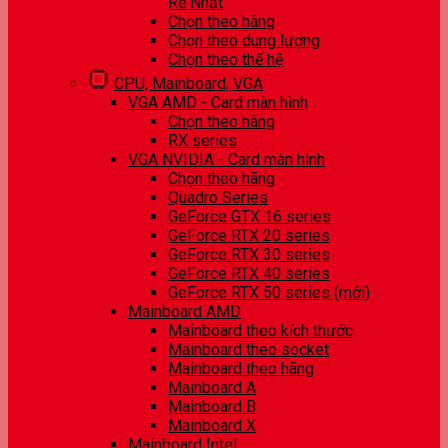
Rẻ Nhất
Chọn theo hãng
Chọn theo dung lượng
Chọn theo thế hệ
CPU, Mainboard, VGA
VGA AMD - Card màn hình
Chọn theo hãng
RX series
VGA NVIDIA - Card màn hình
Chọn theo hãng
Quadro Series
GeForce GTX 16 series
GeForce RTX 20 series
GeForce RTX 30 series
GeForce RTX 40 series
GeForce RTX 50 series (mới)
Mainboard AMD
Mainboard theo kích thước
Mainboard theo socket
Mainboard theo hãng
Mainboard A
Mainboard B
Mainboard X
Mainboard Intel