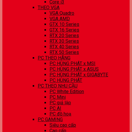
Core i3
THEO VGA
VGA Quadro
VGA AMD
GTX 10 Series
GTX 16 Series
RTX 20 Series
RTX 30 Series
RTX 40 Series
RTX 50 Series
PC THEO HÃNG
PC HÙNG PHÁT x MSI
PC HÙNG PHÁT x ASUS
PC HÙNG PHÁT x GIGABYTE
PC HÙNG PHÁT
PC THEO NHU CẦU
PC White Edition
PC Mini
PC giả lập
PC AI
PC đồ hoạ
PC GAMING
Siêu cao cấp
Cao cấp