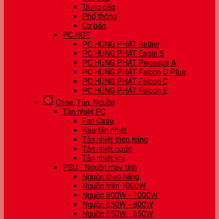
Trung cấp
Phổ thông
Cơ bản
PC HOT
PC HÙNG PHÁT Relaw
PC HÙNG PHÁT Eagle S
PC HÙNG PHÁT Pegasus A
PC HÙNG PHÁT Falcon D Plus
PC HÙNG PHÁT Falcon C
PC HÙNG PHÁT Falcon E
Case, Tản, Nguồn
Tản nhiệt PC
Fan Case
Keo tản nhiệt
Tản nhiệt theo hãng
Tản nhiệt nước
Tản nhiệt khí
PSU - Nguồn máy tính
Nguồn theo hãng
Nguồn trên 1000W
Nguồn 800W - 1000W
Nguồn 650W - 800W
Nguồn 550W - 650W