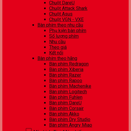
Chuột DareU
Chuột Attack Shark
Chuột Asus
Chuột VGN - VXE
Bàn phím theo nhu cầu
Phụ kiện bàn phím
Số lượng phím
Nhu cầu
Theo giá
Kết nối
Bàn phím theo hãng
Bàn phím Redragon
Bàn phím Xiberia
Bàn phím Razer
Bàn phím Rapoo
Bàn phím Machenike
Bàn phím Logitech
Bàn phím Fuhlen
Bàn phím DareU
Bàn phím Corsair
Bàn phím Akko
Bàn phím Dry Studio
Bàn phím Angry Miao