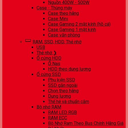
Nguồn 400W - 500W
Case - Thùng máy
Case theo hãng
Case Mini
Case Gaming 2 mặt kính (hồ cá)
Case Gaming 1 mặt kính
Case văn phòng
RAM, SSD, HDD, Thẻ nhớ
USB
Thẻ nhớ ❯
Ổ cứng HDD
Ổ Nas
HDD theo dung lượng
Ổ cứng SSD
Phụ kiện SSD
SSD gắn ngoài
Chọn theo hãng
Dung lượng
Thế hệ và chuẩn cắm
Bộ nhớ RAM
RAM LED RGB
RAM ECC
Bộ Nhớ Ram Theo Bus Chính Hãng Giá