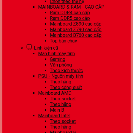
Chọn theo thế hệ
MAINBOARD & RAM - CAO CẤP
Ram DDR4 cao cấp
Ram DDR5 cao cấp
Mainboard Z890 cao cấp
Mainboard Z790 cao cấp
Mainboard B760 cao cấp
Top bán chạy
Linh kiện cũ
Màn hình máy tính
Gaming
Văn phòng
Theo kích thước
PSU - Nguồn máy tính
Theo hãng
Theo công suất
Mainboard AMD
Theo socket
Theo hãng
Main B
Mainboard Intel
Theo socket
Theo hãng
Mainboard H