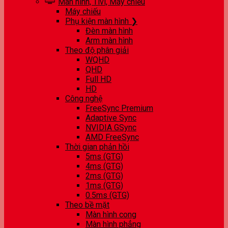
Màn hình, Tivi, Máy chiếu
Máy chiếu
Phụ kiện màn hình ❯
Đèn màn hình
Arm màn hình
Theo độ phân giải
WQHD
QHD
Full HD
HD
Công nghệ
FreeSync Premium
Adaptive Sync
NVIDIA GSync
AMD FreeSync
Thời gian phản hồi
5ms (GTG)
4ms (GTG)
2ms (GTG)
1ms (GTG)
0.5ms (GTG)
Theo bề mặt
Màn hình cong
Màn hình phẳng