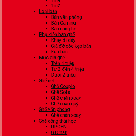
1m2
Loại bàn
Bàn văn phòng
Bàn Gaming
Bàn nâng hạ
Phụ kiện bàn ghế
Khay đi dây
Giá đỡ cốc kẹp bàn
Kê chân
Mức giá ghế
Trên 4 triệu
Từ 2 đến 4 triệu
Dưới 2 triệu
Ghế net
Ghế Couple
Ghế Sofa
Ghế chân xoay
Ghế chân quỳ
Ghế văn phòng
Ghế chân xoay
Ghế công thái học
UPGEN
GTChair