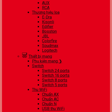
AUX
RCA
Thương hiệu loa
E-Dra
Kisonli
Edifier
Bosston
JBL
Colorfire
Soudmax
Logitech
Thiết bị mạng
Phụ kiện mạng ❯
Switch
Switch 24 ports
Switch 16 ports
Switch 8 ports
Switch 5 ports
Thu WiFi
Chuẩn AX
Chuẩn AC
Chuẩn N
USB thu WiFi