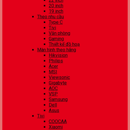
22 inch
20 inch
19 inch
Theo nhu cầu
Type C
Tivi
Văn phòng
Gaming
Thiết kế đồ hoạ
Màn hình theo hãng
Hikvision
Philips
Acer
MSI
Viewsonic
Gigabyte
AOC
VSP
Samsung
Dell
Asus
Tivi
COOCAA
Xiaomi