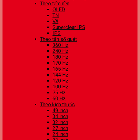
Theo tấm nền
OLED
TN
VA
Superclear IPS
IPS
Theo tần số quét
360 Hz
240 Hz
180 Hz
170 Hz
165 Hz
144 Hz
120 Hz
100 Hz
75 Hz
60 Hz
Theo kích thước
49 inch
34 inch
32 inch
27 inch
24 inch