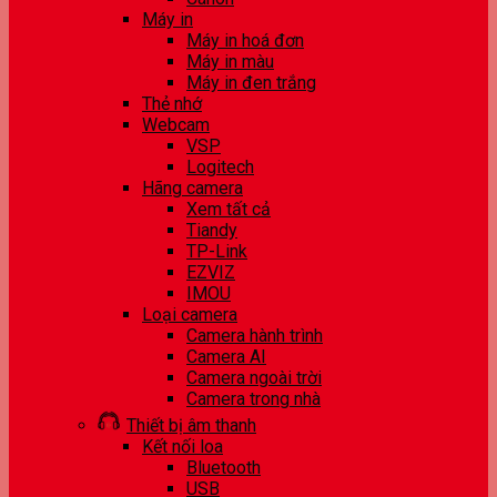
Máy in
Máy in hoá đơn
Máy in màu
Máy in đen trắng
Thẻ nhớ
Webcam
VSP
Logitech
Hãng camera
Xem tất cả
Tiandy
TP-Link
EZVIZ
IMOU
Loại camera
Camera hành trình
Camera AI
Camera ngoài trời
Camera trong nhà
Thiết bị âm thanh
Kết nối loa
Bluetooth
USB