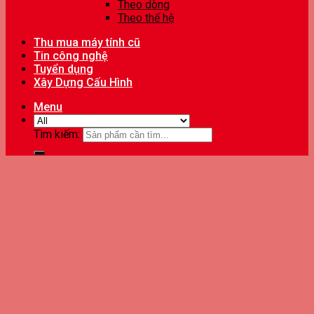
Theo dòng
Theo thế hệ
Thu mua máy tính cũ
Tin công nghệ
Tuyển dụng
Xây Dựng Cấu Hình
Menu
Tìm kiếm: