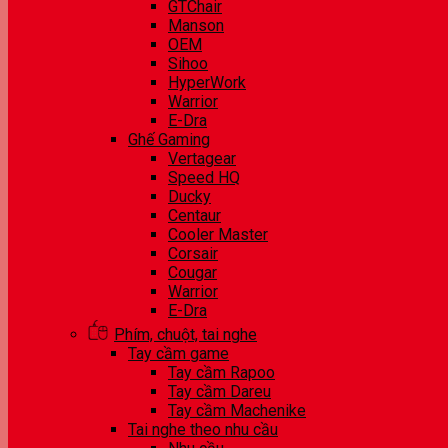
GTChair
Manson
OEM
Sihoo
HyperWork
Warrior
E-Dra
Ghế Gaming
Vertagear
Speed HQ
Ducky
Centaur
Cooler Master
Corsair
Cougar
Warrior
E-Dra
Phím, chuột, tai nghe
Tay cầm game
Tay cầm Rapoo
Tay cầm Dareu
Tay cầm Machenike
Tai nghe theo nhu cầu