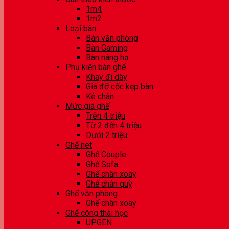
1m4
1m2
Loại bàn
Bàn văn phòng
Bàn Gaming
Bàn nâng hạ
Phụ kiện bàn ghế
Khay đi dây
Giá đỡ cốc kẹp bàn
Kê chân
Mức giá ghế
Trên 4 triệu
Từ 2 đến 4 triệu
Dưới 2 triệu
Ghế net
Ghế Couple
Ghế Sofa
Ghế chân xoay
Ghế chân quỳ
Ghế văn phòng
Ghế chân xoay
Ghế công thái học
UPGEN