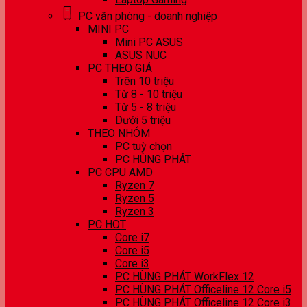
PC văn phòng - doanh nghiệp
MINI PC
Mini PC ASUS
ASUS NUC
PC THEO GIÁ
Trên 10 triệu
Từ 8 - 10 triệu
Từ 5 - 8 triệu
Dưới 5 triệu
THEO NHÓM
PC tuỳ chọn
PC HÙNG PHÁT
PC CPU AMD
Ryzen 7
Ryzen 5
Ryzen 3
PC HOT
Core i7
Core i5
Core i3
PC HÙNG PHÁT WorkFlex 12
PC HÙNG PHÁT Officeline 12 Core i5
PC HÙNG PHÁT Officeline 12 Core i3