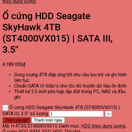
theo dung lượng
Ổ cứng HDD Seagate
SkyHawk 4TB
(ST4000VX015) | SATA III,
3.5″
4.189.000
₫
Dung lượng 4TB đáp ứng tốt nhu cầu lưu trữ và ghi hình
liên tục.
Chuẩn SATA III 6Gb/s cho tốc độ truyền dữ liệu ổn định.
Thiết kế 3.5 inch phù hợp lắp đặt trong PC, NAS và đầu
ghi.
Ổ cứng HDD Seagate SkyHawk 4TB (ST4000VX015) |
SATA III, 3.5" số lượng
Thêm vào giỏ
Thanh toán ngay
Mã:
H.4T.SG.ST4000VX015
Danh mục:
HDD theo dung lượng
,
Ổ cứng HDD
,
RAM, SSD, HDD, Thẻ nhớ