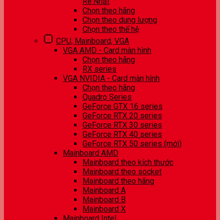
Rẻ Nhất
Chọn theo hãng
Chọn theo dung lượng
Chọn theo thế hệ
CPU, Mainboard, VGA
VGA AMD - Card màn hình
Chọn theo hãng
RX series
VGA NVIDIA - Card màn hình
Chọn theo hãng
Quadro Series
GeForce GTX 16 series
GeForce RTX 20 series
GeForce RTX 30 series
GeForce RTX 40 series
GeForce RTX 50 series (mới)
Mainboard AMD
Mainboard theo kích thước
Mainboard theo socket
Mainboard theo hãng
Mainboard A
Mainboard B
Mainboard X
Mainboard Intel