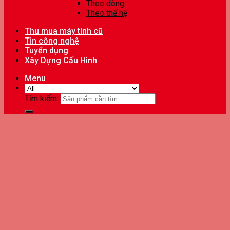
Theo dòng
Theo thế hệ
Thu mua máy tính cũ
Tin công nghệ
Tuyển dụng
Xây Dựng Cấu Hình
Menu
Tìm kiếm: