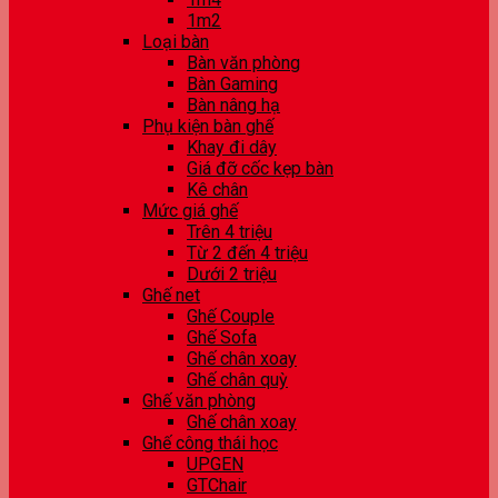
1m2
Loại bàn
Bàn văn phòng
Bàn Gaming
Bàn nâng hạ
Phụ kiện bàn ghế
Khay đi dây
Giá đỡ cốc kẹp bàn
Kê chân
Mức giá ghế
Trên 4 triệu
Từ 2 đến 4 triệu
Dưới 2 triệu
Ghế net
Ghế Couple
Ghế Sofa
Ghế chân xoay
Ghế chân quỳ
Ghế văn phòng
Ghế chân xoay
Ghế công thái học
UPGEN
GTChair