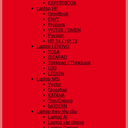
EXPERTBOOK
Laptop HP
OmniBook
ENVY
Probook
VICTUS / OMEN
Pavilion
HP 14 / HP 15
Laptop LENOVO
YOGA
IDEAPAD
Thinkpad / Thinkbook
LOQ
LEGION
Laptop MSI
Vector
Crosshair
KATANA
Thin/Cyborg
MODERN
Laptop theo nhu cầu
Laptop AI
Laptop văn phòng
Laptop Gaming