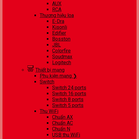
AUX
RCA
Thương hiệu loa
E-Dra
Kisonli
Edifier
Bosston
JBL
Colorfire
Soudmax
Logitech
Thiết bị mạng
Phụ kiện mạng ❯
Switch
Switch 24 ports
Switch 16 ports
Switch 8 ports
Switch 5 ports
Thu WiFi
Chuẩn AX
Chuẩn AC
Chuẩn N
USB thu WiFi