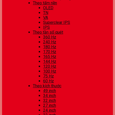
Theo tấm nền
OLED
TN
VA
Superclear IPS
IPS
Theo tần số quét
360 Hz
240 Hz
180 Hz
170 Hz
165 Hz
144 Hz
120 Hz
100 Hz
75 Hz
60 Hz
Theo kích thước
49 inch
34 inch
32 inch
27 inch
24 inch