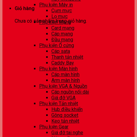
Phụ kiện Máy in
Giỏ hàng
Cụm mực
Lọ mực
Chưa có sản phẩm trong giỏ hàng.
Phụ kiện Mạng
Card mạng
Cáp mạng
Đầu mạng
Phụ kiện Ổ cứng
Cáp sata
Thanh tản nhiệt
Caddy Bay
Phụ kiện Màn hình
Cáp màn hình
Arm màn hình
Phụ kiện VGA & Nguồn
Cáp nguồn nối dài
Giá đỡ VGA
Phụ kiện Tản nhiệt
Hub điều khiển
Gông socket
Keo tản nhiệt
Phụ kiện Gear
Giá đỡ tai nghe