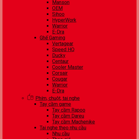
Manson
OEM
Sihoo
HyperWork
Warrior
E-Dra
Ghế Gaming
Vertagear
Speed HQ
Ducky
Centaur
Cooler Master
Corsair
Cougar
Warrior
E-Dra
Phím, chuột, tai nghe
Tay cầm game
Tay cầm Rapoo
Tay cầm Dareu
Tay cầm Machenike
Tai nghe theo nhu cầu
Nhu cầu