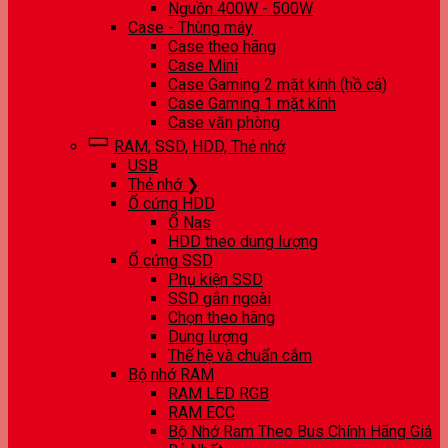
Nguồn 400W - 500W
Case - Thùng máy
Case theo hãng
Case Mini
Case Gaming 2 mặt kính (hồ cá)
Case Gaming 1 mặt kính
Case văn phòng
RAM, SSD, HDD, Thẻ nhớ
USB
Thẻ nhớ ❯
Ổ cứng HDD
Ổ Nas
HDD theo dung lượng
Ổ cứng SSD
Phụ kiện SSD
SSD gắn ngoài
Chọn theo hãng
Dung lượng
Thế hệ và chuẩn cắm
Bộ nhớ RAM
RAM LED RGB
RAM ECC
Bộ Nhớ Ram Theo Bus Chính Hãng Giá