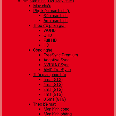
Màn hình, Tivi, Máy chiếu
Máy chiếu
Phụ kiện màn hình ❯
Đèn màn hình
Arm màn hình
Theo độ phân giải
WQHD
QHD
Full HD
HD
Công nghệ
FreeSync Premium
Adaptive Sync
NVIDIA GSync
AMD FreeSync
Thời gian phản hồi
5ms (GTG)
4ms (GTG)
2ms (GTG)
1ms (GTG)
0.5ms (GTG)
Theo bề mặt
Màn hình cong
Màn hình phẳng