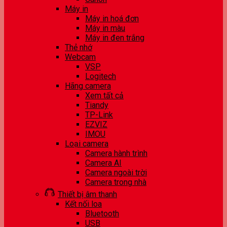
Máy in
Máy in hoá đơn
Máy in màu
Máy in đen trắng
Thẻ nhớ
Webcam
VSP
Logitech
Hãng camera
Xem tất cả
Tiandy
TP-Link
EZVIZ
IMOU
Loại camera
Camera hành trình
Camera AI
Camera ngoài trời
Camera trong nhà
Thiết bị âm thanh
Kết nối loa
Bluetooth
USB