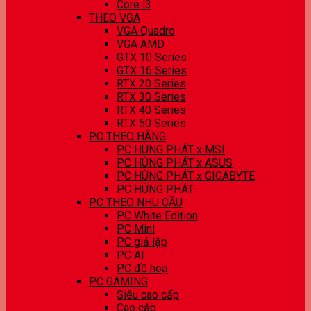
Core i3
THEO VGA
VGA Quadro
VGA AMD
GTX 10 Series
GTX 16 Series
RTX 20 Series
RTX 30 Series
RTX 40 Series
RTX 50 Series
PC THEO HÃNG
PC HÙNG PHÁT x MSI
PC HÙNG PHÁT x ASUS
PC HÙNG PHÁT x GIGABYTE
PC HÙNG PHÁT
PC THEO NHU CẦU
PC White Edition
PC Mini
PC giả lập
PC AI
PC đồ hoạ
PC GAMING
Siêu cao cấp
Cao cấp