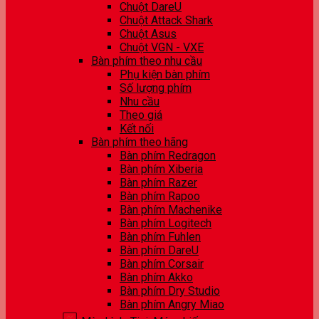
Chuột DareU
Chuột Attack Shark
Chuột Asus
Chuột VGN - VXE
Bàn phím theo nhu cầu
Phụ kiện bàn phím
Số lượng phím
Nhu cầu
Theo giá
Kết nối
Bàn phím theo hãng
Bàn phím Redragon
Bàn phím Xiberia
Bàn phím Razer
Bàn phím Rapoo
Bàn phím Machenike
Bàn phím Logitech
Bàn phím Fuhlen
Bàn phím DareU
Bàn phím Corsair
Bàn phím Akko
Bàn phím Dry Studio
Bàn phím Angry Miao