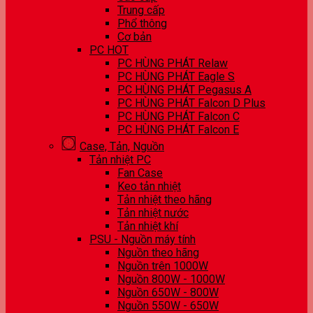
Trung cấp
Phổ thông
Cơ bản
PC HOT
PC HÙNG PHÁT Relaw
PC HÙNG PHÁT Eagle S
PC HÙNG PHÁT Pegasus A
PC HÙNG PHÁT Falcon D Plus
PC HÙNG PHÁT Falcon C
PC HÙNG PHÁT Falcon E
Case, Tản, Nguồn
Tản nhiệt PC
Fan Case
Keo tản nhiệt
Tản nhiệt theo hãng
Tản nhiệt nước
Tản nhiệt khí
PSU - Nguồn máy tính
Nguồn theo hãng
Nguồn trên 1000W
Nguồn 800W - 1000W
Nguồn 650W - 800W
Nguồn 550W - 650W