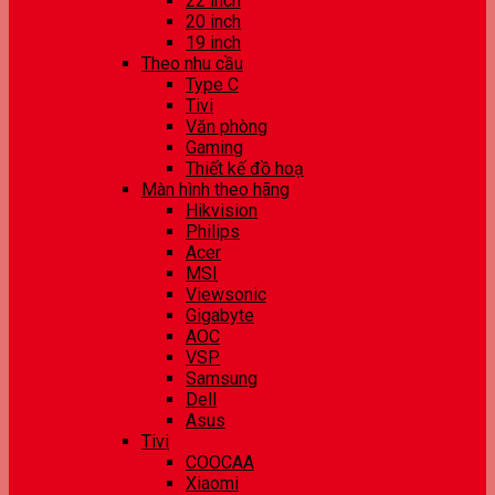
22 inch
20 inch
19 inch
Theo nhu cầu
Type C
Tivi
Văn phòng
Gaming
Thiết kế đồ hoạ
Màn hình theo hãng
Hikvision
Philips
Acer
MSI
Viewsonic
Gigabyte
AOC
VSP
Samsung
Dell
Asus
Tivi
COOCAA
Xiaomi