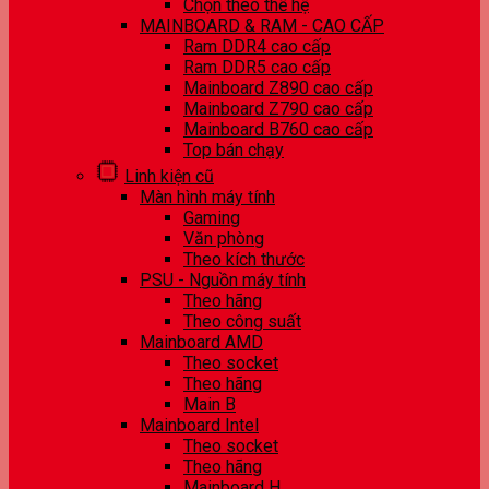
Chọn theo thế hệ
MAINBOARD & RAM - CAO CẤP
Ram DDR4 cao cấp
Ram DDR5 cao cấp
Mainboard Z890 cao cấp
Mainboard Z790 cao cấp
Mainboard B760 cao cấp
Top bán chạy
Linh kiện cũ
Màn hình máy tính
Gaming
Văn phòng
Theo kích thước
PSU - Nguồn máy tính
Theo hãng
Theo công suất
Mainboard AMD
Theo socket
Theo hãng
Main B
Mainboard Intel
Theo socket
Theo hãng
Mainboard H