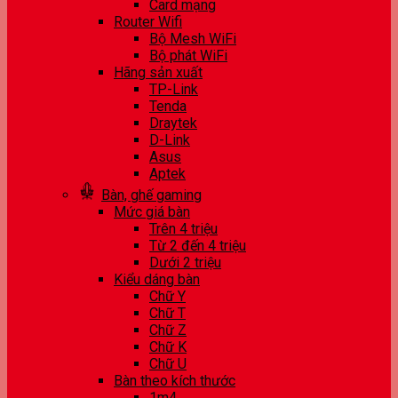
Card mạng
Router Wifi
Bộ Mesh WiFi
Bộ phát WiFi
Hãng sản xuất
TP-Link
Tenda
Draytek
D-Link
Asus
Aptek
Bàn, ghế gaming
Mức giá bàn
Trên 4 triệu
Từ 2 đến 4 triệu
Dưới 2 triệu
Kiểu dáng bàn
Chữ Y
Chữ T
Chữ Z
Chữ K
Chữ U
Bàn theo kích thước
1m4