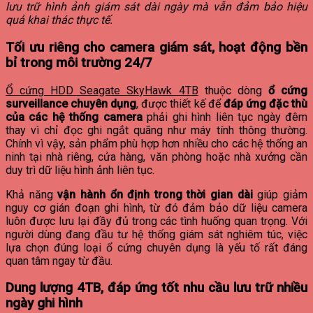
lưu trữ hình ảnh giám sát dài ngày mà vẫn đảm bảo hiệu
quả khai thác thực tế.
Tối ưu riêng cho camera giám sát, hoạt động bền
bỉ trong môi trường 24/7
Ổ cứng HDD Seagate SkyHawk 4TB
thuộc dòng
ổ cứng
surveillance chuyên dụng
, được thiết kế để
đáp ứng đặc thù
của các hệ thống camera
phải ghi hình liên tục ngày đêm
thay vì chỉ đọc ghi ngắt quãng như máy tính thông thường.
Chính vì vậy, sản phẩm phù hợp hơn nhiều cho các hệ thống an
ninh tại nhà riêng, cửa hàng, văn phòng hoặc nhà xưởng cần
duy trì dữ liệu hình ảnh liên tục.
Khả năng
vận hành ổn định trong thời gian dài
giúp giảm
nguy cơ gián đoạn ghi hình, từ đó đảm bảo dữ liệu camera
luôn được lưu lại đầy đủ trong các tình huống quan trọng. Với
người dùng đang đầu tư hệ thống giám sát nghiêm túc, việc
lựa chọn đúng loại ổ cứng chuyên dụng là yếu tố rất đáng
quan tâm ngay từ đầu.
Dung lượng 4TB, đáp ứng tốt nhu cầu lưu trữ nhiều
ngày ghi hình