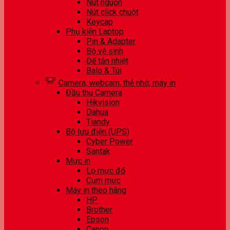
Nút nguồn
Nút click chuột
Keycap
Phụ kiện Laptop
Pin & Adapter
Bộ vệ sinh
Đế tản nhiệt
Balo & Túi
Camera, webcam, thẻ nhớ, máy in
Đầu thu Camera
Hikvision
Dahua
Tiandy
Bộ lưu điện (UPS)
Cyber Power
Santak
Mực in
Lọ mực đổ
Cụm mực
Máy in theo hãng
HP
Brother
Epson
Canon