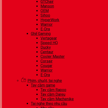
GTChair
Manson
OEM
Sihoo
HyperWork
Warrior
E-Dra
Ghế Gaming
Vertagear
Speed HQ
Ducky
Centaur
Cooler Master
Corsair
Cougar
Warrior
E-Dra
Phím, chuột, tai nghe
Tay cầm game
Tay cầm Rapoo
Tay cầm Dareu
Tay cầm Machenike
Tai nghe theo nhu cầu