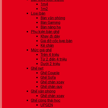
1m4
1m2
Loại bàn
Bàn văn phòng
Bàn Gaming
Bàn nâng hạ
Phụ kiện bàn ghế
Khay đi dây
Giá đỡ cốc kẹp bàn
Kê chân
Mức giá ghế
Trên 4 triệu
Từ 2 đến 4 triệu
Dưới 2 triệu
Ghế net
Ghế Couple
Ghế Sofa
Ghế chân xoay
Ghế chân quỳ
Ghế văn phòng
Ghế chân xoay
Ghế công thái học
UPGEN