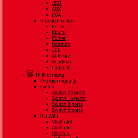
USB
AUX
RCA
Thương hiệu loa
E-Dra
Kisonli
Edifier
Bosston
JBL
Colorfire
Soudmax
Logitech
Thiết bị mạng
Phụ kiện mạng ❯
Switch
Switch 24 ports
Switch 16 ports
Switch 8 ports
Switch 5 ports
Thu WiFi
Chuẩn AX
Chuẩn AC
Chuẩn N