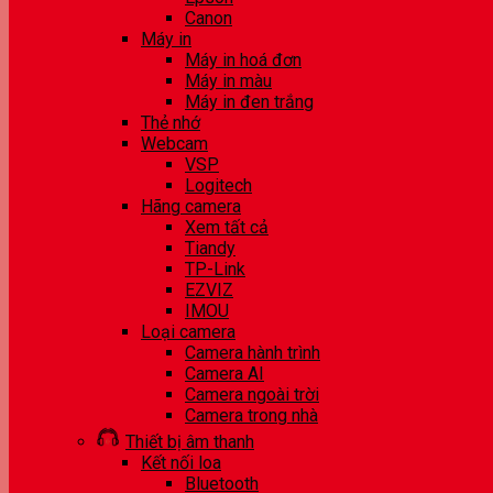
Canon
Máy in
Máy in hoá đơn
Máy in màu
Máy in đen trắng
Thẻ nhớ
Webcam
VSP
Logitech
Hãng camera
Xem tất cả
Tiandy
TP-Link
EZVIZ
IMOU
Loại camera
Camera hành trình
Camera AI
Camera ngoài trời
Camera trong nhà
Thiết bị âm thanh
Kết nối loa
Bluetooth