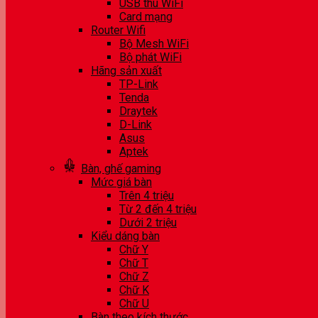
USB thu WiFi
Card mạng
Router Wifi
Bộ Mesh WiFi
Bộ phát WiFi
Hãng sản xuất
TP-Link
Tenda
Draytek
D-Link
Asus
Aptek
Bàn, ghế gaming
Mức giá bàn
Trên 4 triệu
Từ 2 đến 4 triệu
Dưới 2 triệu
Kiểu dáng bàn
Chữ Y
Chữ T
Chữ Z
Chữ K
Chữ U
Bàn theo kích thước