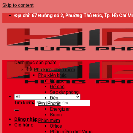
Skip to content
Địa chỉ: 67 Đường số 2, Phường Thủ Đức, Tp. Hồ Chí M
Danh mục sản phẩm
Phụ kiện, phần mềm
Phụ kiện khác
Củ sạc
Đế sạc
Sạc dự phòng
Đèn
Tìm kiếm:
Pin iPhone
Energizer
Bison
Đăng nhập
Phần mềm
Giỏ hàng
Office
Phần mềm diệt Virus