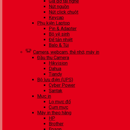
Giá đỡ tai nghe
Nút nguồn
Nút click chuột
Keycap
Phụ kiện Laptop
Pin & Adapter
Bộ vệ sinh
Đế tản nhiệt
Balo & Túi
Camera, webcam, thẻ nhớ, máy in
Đầu thu Camera
Hikvision
Dahua
Tiandy
Bộ lưu điện (UPS)
Cyber Power
Santak
Mực in
Lọ mực đổ
Cụm mực
Máy in theo hãng
HP
Brother
Epson