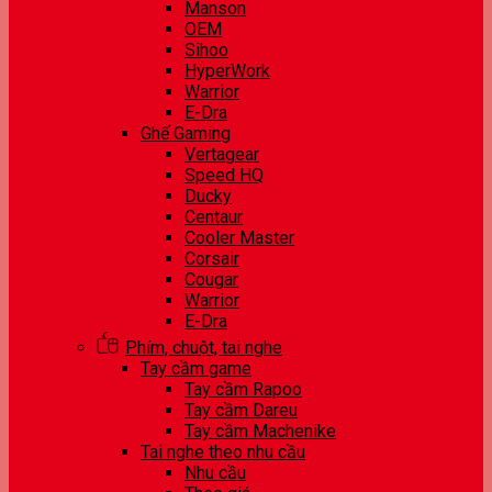
Manson
OEM
Sihoo
HyperWork
Warrior
E-Dra
Ghế Gaming
Vertagear
Speed HQ
Ducky
Centaur
Cooler Master
Corsair
Cougar
Warrior
E-Dra
Phím, chuột, tai nghe
Tay cầm game
Tay cầm Rapoo
Tay cầm Dareu
Tay cầm Machenike
Tai nghe theo nhu cầu
Nhu cầu