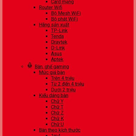
Card mạng
Router Wifi
Bộ Mesh WiFi
Bộ phát WiFi
Hãng sản xuất
TP-Link
Tenda
Draytek
D-Link
Asus
Aptek
Bàn, ghế gaming
Mức giá bàn
Trên 4 triệu
Từ 2 đến 4 triệu
Dưới 2 triệu
Kiểu dáng bàn
Chữ Y
Chữ T
Chữ Z
Chữ K
Chữ U
Bàn theo kích thước
1m4