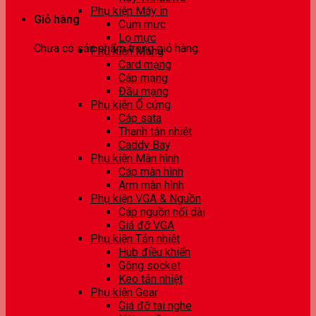
Phụ kiện Máy in
Giỏ hàng
Cụm mực
Lọ mực
Chưa có sản phẩm trong giỏ hàng.
Phụ kiện Mạng
Card mạng
Cáp mạng
Đầu mạng
Phụ kiện Ổ cứng
Cáp sata
Thanh tản nhiệt
Caddy Bay
Phụ kiện Màn hình
Cáp màn hình
Arm màn hình
Phụ kiện VGA & Nguồn
Cáp nguồn nối dài
Giá đỡ VGA
Phụ kiện Tản nhiệt
Hub điều khiển
Gông socket
Keo tản nhiệt
Phụ kiện Gear
Giá đỡ tai nghe