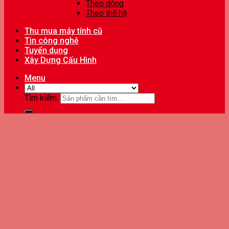
Theo dòng
Theo thế hệ
Thu mua máy tính cũ
Tin công nghệ
Tuyển dụng
Xây Dựng Cấu Hình
Menu
Tìm kiếm: