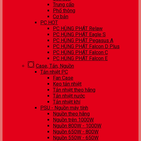
Trung cấp
Phổ thông
Cơ bản
PC HOT
PC HÙNG PHÁT Relaw
PC HÙNG PHÁT Eagle S
PC HÙNG PHÁT Pegasus A
PC HÙNG PHÁT Falcon D Plus
PC HÙNG PHÁT Falcon C
PC HÙNG PHÁT Falcon E
Case, Tản, Nguồn
Tản nhiệt PC
Fan Case
Keo tản nhiệt
Tản nhiệt theo hãng
Tản nhiệt nước
Tản nhiệt khí
PSU - Nguồn máy tính
Nguồn theo hãng
Nguồn trên 1000W
Nguồn 800W - 1000W
Nguồn 650W - 800W
Nguồn 550W - 650W