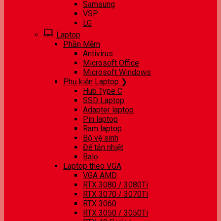
Samsung
VSP
LG
Laptop
Phần Mềm
Antivirus
Microsoft Office
Microsoft Windows
Phụ kiện Laptop ❯
Hub Type C
SSD Laptop
Adapter laptop
Pin laptop
Ram laptop
Bộ vệ sinh
Đế tản nhiệt
Balo
Laptop theo VGA
VGA AMD
RTX 3080 / 3080Ti
RTX 3070 / 3070Ti
RTX 3060
RTX 3050 / 3050Ti