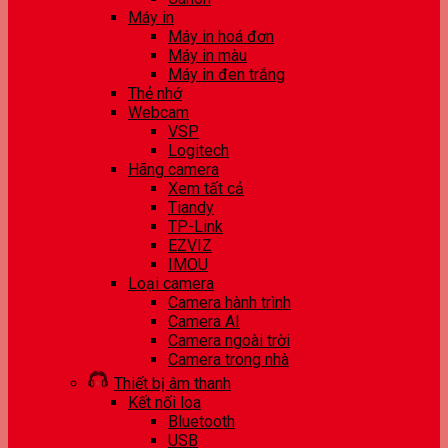
Máy in
Máy in hoá đơn
Máy in màu
Máy in đen trắng
Thẻ nhớ
Webcam
VSP
Logitech
Hãng camera
Xem tất cả
Tiandy
TP-Link
EZVIZ
IMOU
Loại camera
Camera hành trình
Camera AI
Camera ngoài trời
Camera trong nhà
Thiết bị âm thanh
Kết nối loa
Bluetooth
USB