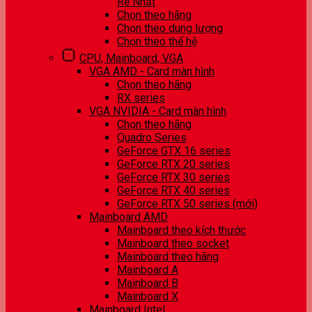
Rẻ Nhất
Chọn theo hãng
Chọn theo dung lượng
Chọn theo thế hệ
CPU, Mainboard, VGA
VGA AMD - Card màn hình
Chọn theo hãng
RX series
VGA NVIDIA - Card màn hình
Chọn theo hãng
Quadro Series
GeForce GTX 16 series
GeForce RTX 20 series
GeForce RTX 30 series
GeForce RTX 40 series
GeForce RTX 50 series (mới)
Mainboard AMD
Mainboard theo kích thước
Mainboard theo socket
Mainboard theo hãng
Mainboard A
Mainboard B
Mainboard X
Mainboard Intel