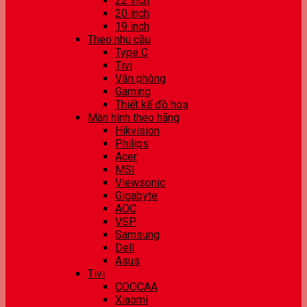
22 inch
20 inch
19 inch
Theo nhu cầu
Type C
Tivi
Văn phòng
Gaming
Thiết kế đồ hoạ
Màn hình theo hãng
Hikvision
Philips
Acer
MSI
Viewsonic
Gigabyte
AOC
VSP
Samsung
Dell
Asus
Tivi
COOCAA
Xiaomi