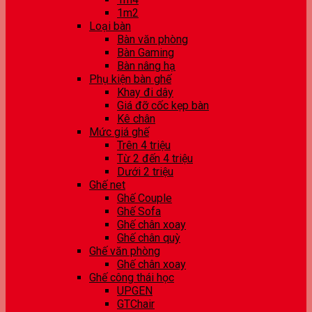
1m2
Loại bàn
Bàn văn phòng
Bàn Gaming
Bàn nâng hạ
Phụ kiện bàn ghế
Khay đi dây
Giá đỡ cốc kẹp bàn
Kê chân
Mức giá ghế
Trên 4 triệu
Từ 2 đến 4 triệu
Dưới 2 triệu
Ghế net
Ghế Couple
Ghế Sofa
Ghế chân xoay
Ghế chân quỳ
Ghế văn phòng
Ghế chân xoay
Ghế công thái học
UPGEN
GTChair