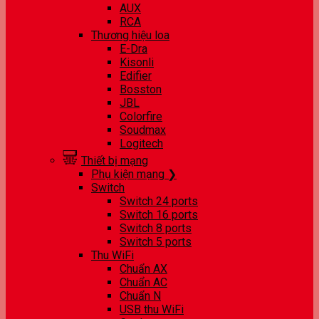
AUX
RCA
Thương hiệu loa
E-Dra
Kisonli
Edifier
Bosston
JBL
Colorfire
Soudmax
Logitech
Thiết bị mạng
Phụ kiện mạng ❯
Switch
Switch 24 ports
Switch 16 ports
Switch 8 ports
Switch 5 ports
Thu WiFi
Chuẩn AX
Chuẩn AC
Chuẩn N
USB thu WiFi