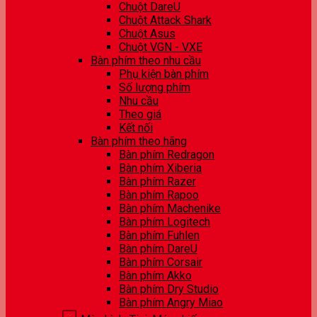
Chuột DareU
Chuột Attack Shark
Chuột Asus
Chuột VGN - VXE
Bàn phím theo nhu cầu
Phụ kiện bàn phím
Số lượng phím
Nhu cầu
Theo giá
Kết nối
Bàn phím theo hãng
Bàn phím Redragon
Bàn phím Xiberia
Bàn phím Razer
Bàn phím Rapoo
Bàn phím Machenike
Bàn phím Logitech
Bàn phím Fuhlen
Bàn phím DareU
Bàn phím Corsair
Bàn phím Akko
Bàn phím Dry Studio
Bàn phím Angry Miao