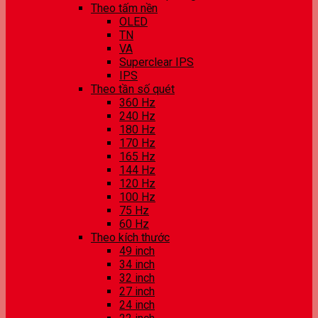
Theo tấm nền
OLED
TN
VA
Superclear IPS
IPS
Theo tần số quét
360 Hz
240 Hz
180 Hz
170 Hz
165 Hz
144 Hz
120 Hz
100 Hz
75 Hz
60 Hz
Theo kích thước
49 inch
34 inch
32 inch
27 inch
24 inch