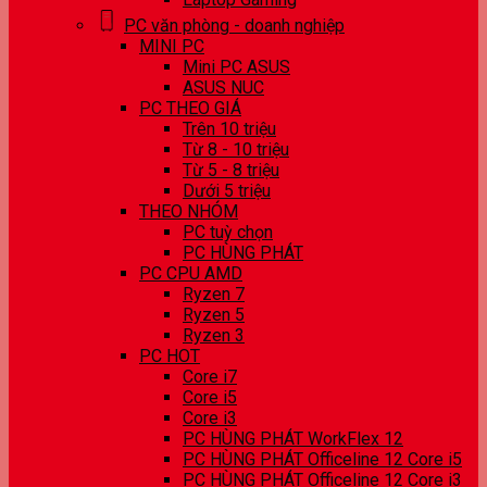
PC văn phòng - doanh nghiệp
MINI PC
Mini PC ASUS
ASUS NUC
PC THEO GIÁ
Trên 10 triệu
Từ 8 - 10 triệu
Từ 5 - 8 triệu
Dưới 5 triệu
THEO NHÓM
PC tuỳ chọn
PC HÙNG PHÁT
PC CPU AMD
Ryzen 7
Ryzen 5
Ryzen 3
PC HOT
Core i7
Core i5
Core i3
PC HÙNG PHÁT WorkFlex 12
PC HÙNG PHÁT Officeline 12 Core i5
PC HÙNG PHÁT Officeline 12 Core i3