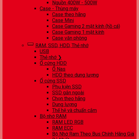
Nguồn 400W - 500W
Case - Thùng máy
Case theo hãng
Case Mini
Case Gaming 2 mặt kính (hồ cá)
Case Gaming 1 mặt kính
Case văn phòng
RAM, SSD, HDD, Thẻ nhớ
USB
Thẻ nhớ ❯
Ổ cứng HDD
Ổ Nas
HDD theo dung lượng
Ổ cứng SSD
Phụ kiện SSD
SSD gắn ngoài
Chọn theo hãng
Dung lượng
Thế hệ và chuẩn cắm
Bộ nhớ RAM
RAM LED RGB
RAM ECC
Bộ Nhớ Ram Theo Bus Chính Hãng Giá