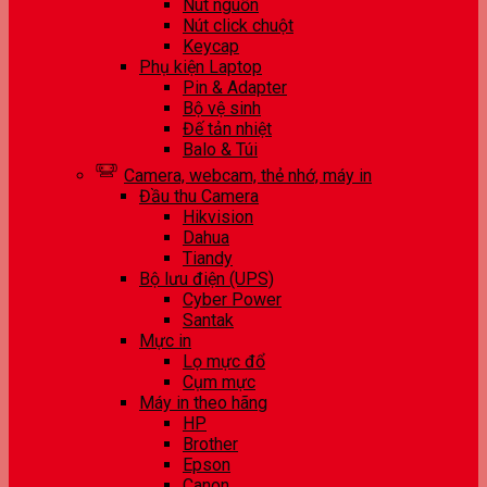
Nút nguồn
Nút click chuột
Keycap
Phụ kiện Laptop
Pin & Adapter
Bộ vệ sinh
Đế tản nhiệt
Balo & Túi
Camera, webcam, thẻ nhớ, máy in
Đầu thu Camera
Hikvision
Dahua
Tiandy
Bộ lưu điện (UPS)
Cyber Power
Santak
Mực in
Lọ mực đổ
Cụm mực
Máy in theo hãng
HP
Brother
Epson
Canon