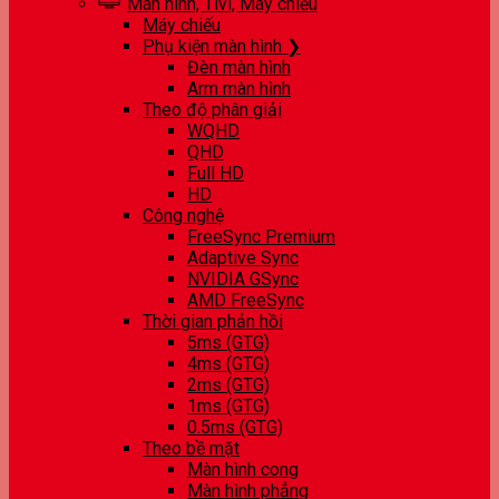
Màn hình, Tivi, Máy chiếu
Máy chiếu
Phụ kiện màn hình ❯
Đèn màn hình
Arm màn hình
Theo độ phân giải
WQHD
QHD
Full HD
HD
Công nghệ
FreeSync Premium
Adaptive Sync
NVIDIA GSync
AMD FreeSync
Thời gian phản hồi
5ms (GTG)
4ms (GTG)
2ms (GTG)
1ms (GTG)
0.5ms (GTG)
Theo bề mặt
Màn hình cong
Màn hình phẳng