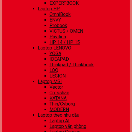
EXPERTBOOK
Laptop HP
OmniBook
ENVY
Probook
VICTUS / OMEN
Pavilion
HP 14 / HP 15
Laptop LENOVO
YOGA
IDEAPAD
Thinkpad / Thinkbook
LOQ
LEGION
Laptop MSI
Vector
Crosshair
KATANA
Thin/Cyborg
MODERN
Laptop theo nhu cầu
Laptop AI
Laptop văn phòng
Laptop Gaming