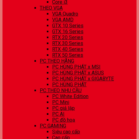
Core i3
THEO VGA
VGA Quadro
VGA AMD
GTX 10 Series
GTX 16 Series
RTX 20 Series
RTX 30 Series
RTX 40 Series
RTX 50 Series
PC THEO HÃNG
PC HÙNG PHÁT x MSI
PC HÙNG PHÁT x ASUS
PC HÙNG PHÁT x GIGABYTE
PC HÙNG PHÁT
PC THEO NHU CẦU
PC White Edition
PC Mini
PC giả lập
PC AI
PC đồ hoạ
PC GAMING
Siêu cao cấp
Cao cấp