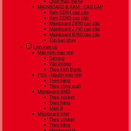
Chọn theo thế hệ
MAINBOARD & RAM - CAO CẤP
Ram DDR4 cao cấp
Ram DDR5 cao cấp
Mainboard Z890 cao cấp
Mainboard Z790 cao cấp
Mainboard B760 cao cấp
Top bán chạy
Linh kiện cũ
Màn hình máy tính
Gaming
Văn phòng
Theo kích thước
PSU - Nguồn máy tính
Theo hãng
Theo công suất
Mainboard AMD
Theo socket
Theo hãng
Main B
Mainboard Intel
Theo socket
Theo hãng
Mainboard H