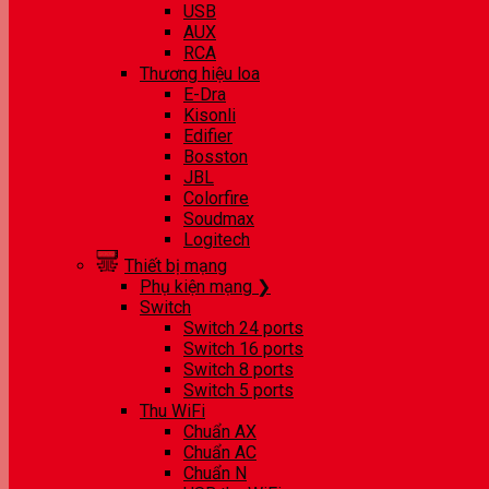
USB
AUX
RCA
Thương hiệu loa
E-Dra
Kisonli
Edifier
Bosston
JBL
Colorfire
Soudmax
Logitech
Thiết bị mạng
Phụ kiện mạng ❯
Switch
Switch 24 ports
Switch 16 ports
Switch 8 ports
Switch 5 ports
Thu WiFi
Chuẩn AX
Chuẩn AC
Chuẩn N