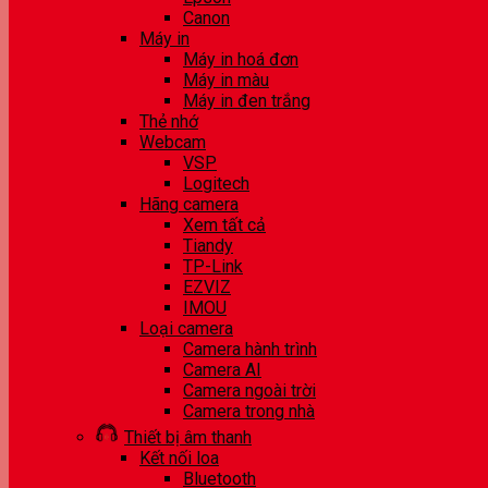
Canon
Máy in
Máy in hoá đơn
Máy in màu
Máy in đen trắng
Thẻ nhớ
Webcam
VSP
Logitech
Hãng camera
Xem tất cả
Tiandy
TP-Link
EZVIZ
IMOU
Loại camera
Camera hành trình
Camera AI
Camera ngoài trời
Camera trong nhà
Thiết bị âm thanh
Kết nối loa
Bluetooth