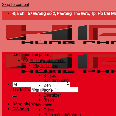
Skip to content
Địa chỉ: 67 Đường số 2, Phường Thủ Đức, Tp. Hồ Chí M
Danh mục sản phẩm
Phụ kiện, phần mềm
Phụ kiện khác
Củ sạc
Đế sạc
Sạc dự phòng
Đèn
Tìm kiếm:
Pin iPhone
Energizer
Bison
Đăng nhập
Phần mềm
Giỏ hàng
Office
Phần mềm diệt Virus