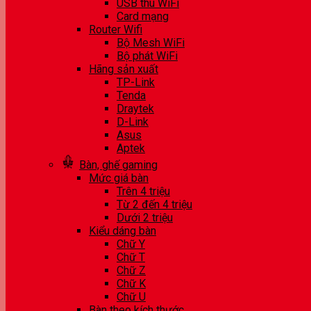
USB thu WiFi
Card mạng
Router Wifi
Bộ Mesh WiFi
Bộ phát WiFi
Hãng sản xuất
TP-Link
Tenda
Draytek
D-Link
Asus
Aptek
Bàn, ghế gaming
Mức giá bàn
Trên 4 triệu
Từ 2 đến 4 triệu
Dưới 2 triệu
Kiểu dáng bàn
Chữ Y
Chữ T
Chữ Z
Chữ K
Chữ U
Bàn theo kích thước