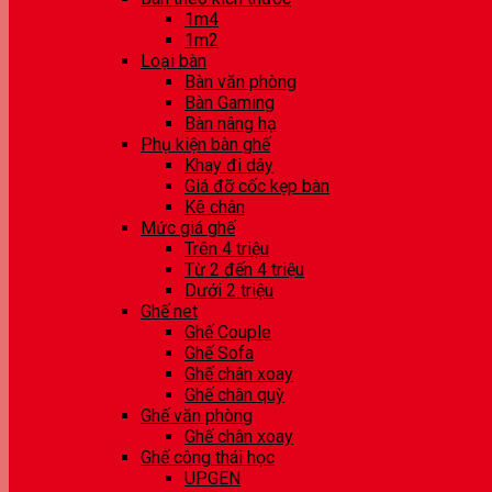
1m4
1m2
Loại bàn
Bàn văn phòng
Bàn Gaming
Bàn nâng hạ
Phụ kiện bàn ghế
Khay đi dây
Giá đỡ cốc kẹp bàn
Kê chân
Mức giá ghế
Trên 4 triệu
Từ 2 đến 4 triệu
Dưới 2 triệu
Ghế net
Ghế Couple
Ghế Sofa
Ghế chân xoay
Ghế chân quỳ
Ghế văn phòng
Ghế chân xoay
Ghế công thái học
UPGEN