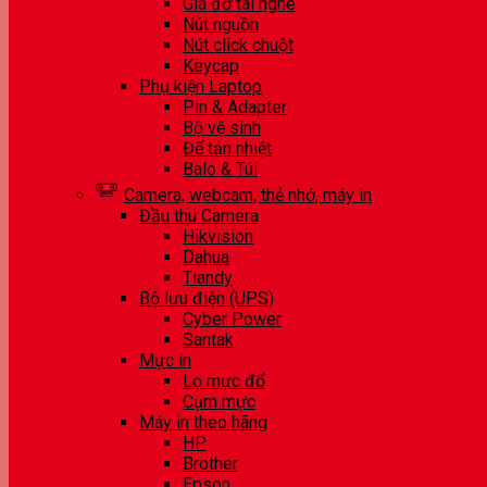
Giá đỡ tai nghe
Nút nguồn
Nút click chuột
Keycap
Phụ kiện Laptop
Pin & Adapter
Bộ vệ sinh
Đế tản nhiệt
Balo & Túi
Camera, webcam, thẻ nhớ, máy in
Đầu thu Camera
Hikvision
Dahua
Tiandy
Bộ lưu điện (UPS)
Cyber Power
Santak
Mực in
Lọ mực đổ
Cụm mực
Máy in theo hãng
HP
Brother
Epson