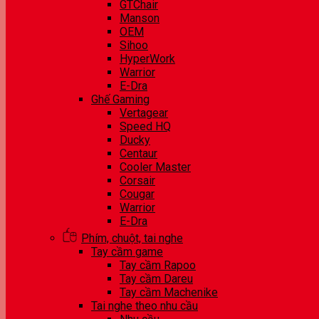
GTChair
Manson
OEM
Sihoo
HyperWork
Warrior
E-Dra
Ghế Gaming
Vertagear
Speed HQ
Ducky
Centaur
Cooler Master
Corsair
Cougar
Warrior
E-Dra
Phím, chuột, tai nghe
Tay cầm game
Tay cầm Rapoo
Tay cầm Dareu
Tay cầm Machenike
Tai nghe theo nhu cầu