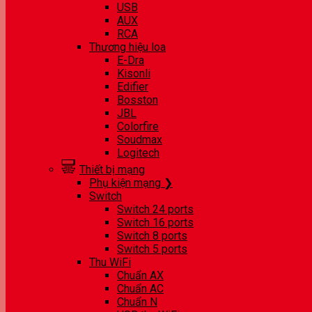
USB
AUX
RCA
Thương hiệu loa
E-Dra
Kisonli
Edifier
Bosston
JBL
Colorfire
Soudmax
Logitech
Thiết bị mạng
Phụ kiện mạng ❯
Switch
Switch 24 ports
Switch 16 ports
Switch 8 ports
Switch 5 ports
Thu WiFi
Chuẩn AX
Chuẩn AC
Chuẩn N