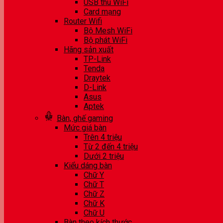
USB thu WiFi
Card mạng
Router Wifi
Bộ Mesh WiFi
Bộ phát WiFi
Hãng sản xuất
TP-Link
Tenda
Draytek
D-Link
Asus
Aptek
Bàn, ghế gaming
Mức giá bàn
Trên 4 triệu
Từ 2 đến 4 triệu
Dưới 2 triệu
Kiểu dáng bàn
Chữ Y
Chữ T
Chữ Z
Chữ K
Chữ U
Bàn theo kích thước