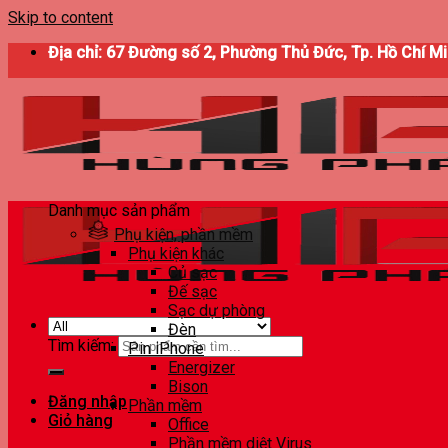
Skip to content
Địa chỉ: 67 Đường số 2, Phường Thủ Đức, Tp. Hồ Chí M
Danh mục sản phẩm
Phụ kiện, phần mềm
Phụ kiện khác
Củ sạc
Đế sạc
Sạc dự phòng
Đèn
Tìm kiếm:
Pin iPhone
Energizer
Bison
Đăng nhập
Phần mềm
Giỏ hàng
Office
Phần mềm diệt Virus