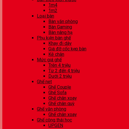
1m4
1m2
Loại bàn
Bàn văn phòng
Bàn Gaming
Bàn nâng hạ
Phụ kiện bàn ghế
Khay đi dây
Giá đỡ cốc kẹp bàn
Kê chân
Mức giá ghế
Trên 4 triệu
Từ 2 đến 4 triệu
Dưới 2 triệu
Ghế net
Ghế Couple
Ghế Sofa
Ghế chân xoay
Ghế chân quỳ
Ghế văn phòng
Ghế chân xoay
Ghế công thái học
UPGEN