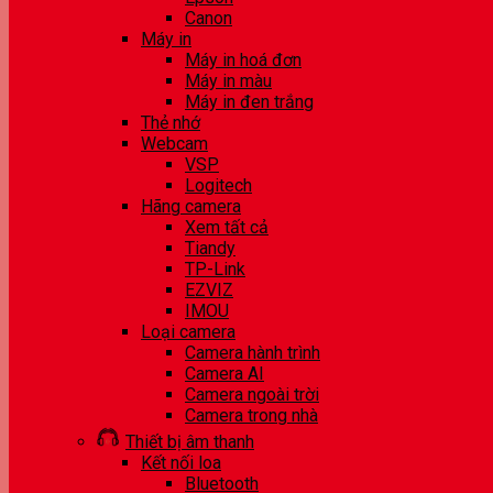
Canon
Máy in
Máy in hoá đơn
Máy in màu
Máy in đen trắng
Thẻ nhớ
Webcam
VSP
Logitech
Hãng camera
Xem tất cả
Tiandy
TP-Link
EZVIZ
IMOU
Loại camera
Camera hành trình
Camera AI
Camera ngoài trời
Camera trong nhà
Thiết bị âm thanh
Kết nối loa
Bluetooth