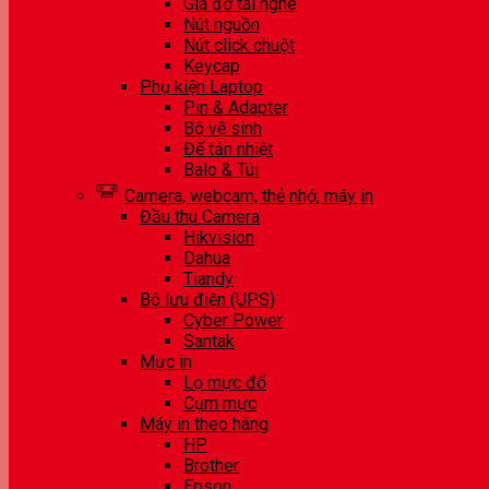
Giá đỡ tai nghe
Nút nguồn
Nút click chuột
Keycap
Phụ kiện Laptop
Pin & Adapter
Bộ vệ sinh
Đế tản nhiệt
Balo & Túi
Camera, webcam, thẻ nhớ, máy in
Đầu thu Camera
Hikvision
Dahua
Tiandy
Bộ lưu điện (UPS)
Cyber Power
Santak
Mực in
Lọ mực đổ
Cụm mực
Máy in theo hãng
HP
Brother
Epson