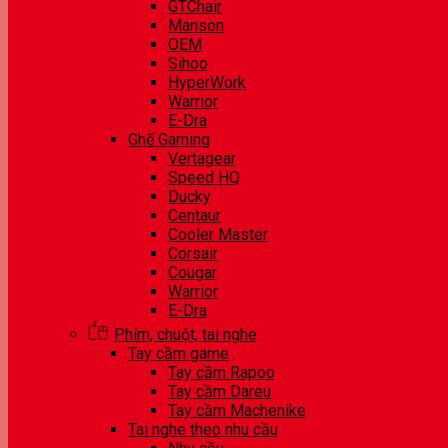
GTChair
Manson
OEM
Sihoo
HyperWork
Warrior
E-Dra
Ghế Gaming
Vertagear
Speed HQ
Ducky
Centaur
Cooler Master
Corsair
Cougar
Warrior
E-Dra
Phím, chuột, tai nghe
Tay cầm game
Tay cầm Rapoo
Tay cầm Dareu
Tay cầm Machenike
Tai nghe theo nhu cầu