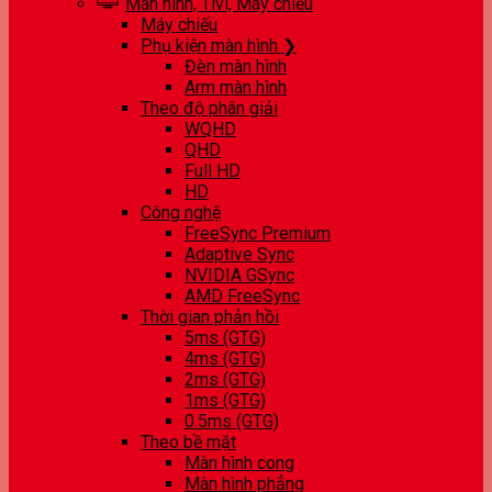
Màn hình, Tivi, Máy chiếu
Máy chiếu
Phụ kiện màn hình ❯
Đèn màn hình
Arm màn hình
Theo độ phân giải
WQHD
QHD
Full HD
HD
Công nghệ
FreeSync Premium
Adaptive Sync
NVIDIA GSync
AMD FreeSync
Thời gian phản hồi
5ms (GTG)
4ms (GTG)
2ms (GTG)
1ms (GTG)
0.5ms (GTG)
Theo bề mặt
Màn hình cong
Màn hình phẳng