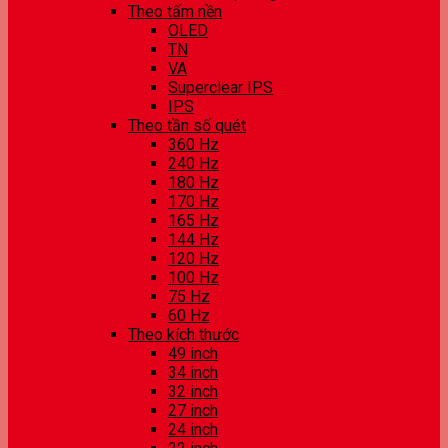
Theo tấm nền
OLED
TN
VA
Superclear IPS
IPS
Theo tần số quét
360 Hz
240 Hz
180 Hz
170 Hz
165 Hz
144 Hz
120 Hz
100 Hz
75 Hz
60 Hz
Theo kích thước
49 inch
34 inch
32 inch
27 inch
24 inch