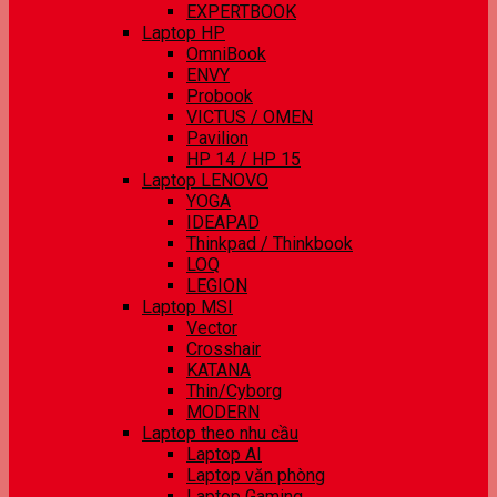
EXPERTBOOK
Laptop HP
OmniBook
ENVY
Probook
VICTUS / OMEN
Pavilion
HP 14 / HP 15
Laptop LENOVO
YOGA
IDEAPAD
Thinkpad / Thinkbook
LOQ
LEGION
Laptop MSI
Vector
Crosshair
KATANA
Thin/Cyborg
MODERN
Laptop theo nhu cầu
Laptop AI
Laptop văn phòng
Laptop Gaming