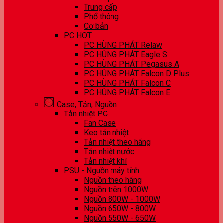
Trung cấp
Phổ thông
Cơ bản
PC HOT
PC HÙNG PHÁT Relaw
PC HÙNG PHÁT Eagle S
PC HÙNG PHÁT Pegasus A
PC HÙNG PHÁT Falcon D Plus
PC HÙNG PHÁT Falcon C
PC HÙNG PHÁT Falcon E
Case, Tản, Nguồn
Tản nhiệt PC
Fan Case
Keo tản nhiệt
Tản nhiệt theo hãng
Tản nhiệt nước
Tản nhiệt khí
PSU - Nguồn máy tính
Nguồn theo hãng
Nguồn trên 1000W
Nguồn 800W - 1000W
Nguồn 650W - 800W
Nguồn 550W - 650W