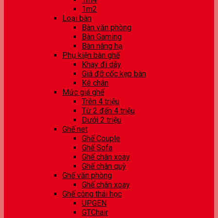
1m2
Loại bàn
Bàn văn phòng
Bàn Gaming
Bàn nâng hạ
Phụ kiện bàn ghế
Khay đi dây
Giá đỡ cốc kẹp bàn
Kê chân
Mức giá ghế
Trên 4 triệu
Từ 2 đến 4 triệu
Dưới 2 triệu
Ghế net
Ghế Couple
Ghế Sofa
Ghế chân xoay
Ghế chân quỳ
Ghế văn phòng
Ghế chân xoay
Ghế công thái học
UPGEN
GTChair