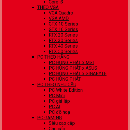
Core i3
THEO VGA
VGA Quadro
VGA AMD
GTX 10 Series
GTX 16 Series
RTX 20 Series
RTX 30 Series
RTX 40 Series
RTX 50 Series
PC THEO HÃNG
PC HÙNG PHÁT x MSI
PC HÙNG PHÁT x ASUS
PC HÙNG PHÁT x GIGABYTE
PC HÙNG PHÁT
PC THEO NHU CẦU
PC White Edition
PC Mini
PC giả lập
PC AI
PC đồ hoạ
PC GAMING
Siêu cao cấp
Cao cấp