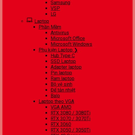
Samsung
VSP
LG
Laptop
Phần Mềm
Antivirus
Microsoft Office
Microsoft Windows
Phụ kiện Laptop ❯
Hub Type C
SSD Laptop
Adapter laptop
Pin laptop
Ram laptop
Bộ vệ sinh
Đế tản nhiệt
Balo
Laptop theo VGA
VGA AMD
RTX 3080 / 3080Ti
RTX 3070 / 3070Ti
RTX 3060
RTX 3050 / 3050Ti