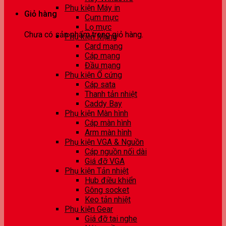
Phụ kiện Máy in
Giỏ hàng
Cụm mực
Lọ mực
Chưa có sản phẩm trong giỏ hàng.
Phụ kiện Mạng
Card mạng
Cáp mạng
Đầu mạng
Phụ kiện Ổ cứng
Cáp sata
Thanh tản nhiệt
Caddy Bay
Phụ kiện Màn hình
Cáp màn hình
Arm màn hình
Phụ kiện VGA & Nguồn
Cáp nguồn nối dài
Giá đỡ VGA
Phụ kiện Tản nhiệt
Hub điều khiển
Gông socket
Keo tản nhiệt
Phụ kiện Gear
Giá đỡ tai nghe