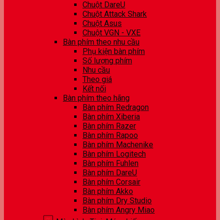
Chuột DareU
Chuột Attack Shark
Chuột Asus
Chuột VGN - VXE
Bàn phím theo nhu cầu
Phụ kiện bàn phím
Số lượng phím
Nhu cầu
Theo giá
Kết nối
Bàn phím theo hãng
Bàn phím Redragon
Bàn phím Xiberia
Bàn phím Razer
Bàn phím Rapoo
Bàn phím Machenike
Bàn phím Logitech
Bàn phím Fuhlen
Bàn phím DareU
Bàn phím Corsair
Bàn phím Akko
Bàn phím Dry Studio
Bàn phím Angry Miao