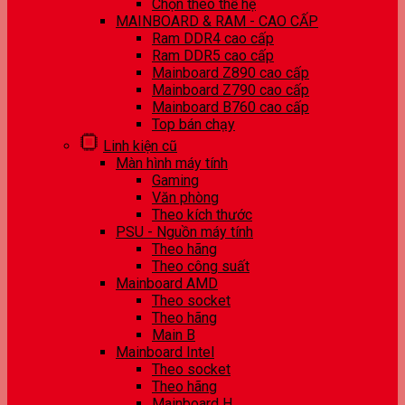
Chọn theo thế hệ
MAINBOARD & RAM - CAO CẤP
Ram DDR4 cao cấp
Ram DDR5 cao cấp
Mainboard Z890 cao cấp
Mainboard Z790 cao cấp
Mainboard B760 cao cấp
Top bán chạy
Linh kiện cũ
Màn hình máy tính
Gaming
Văn phòng
Theo kích thước
PSU - Nguồn máy tính
Theo hãng
Theo công suất
Mainboard AMD
Theo socket
Theo hãng
Main B
Mainboard Intel
Theo socket
Theo hãng
Mainboard H