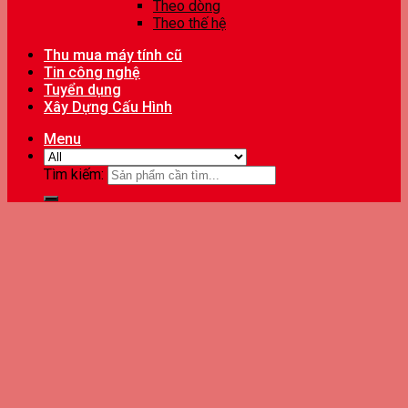
Theo dòng
Theo thế hệ
Thu mua máy tính cũ
Tin công nghệ
Tuyển dụng
Xây Dựng Cấu Hình
Menu
Tìm kiếm: