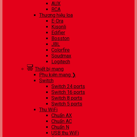
AUX
RCA
Thương hiệu loa
E-Dra
Kisonli
Edifier
Bosston
JBL
Colorfire
Soudmax
Logitech
Thiết bị mạng
Phụ kiện mạng ❯
Switch
Switch 24 ports
Switch 16 ports
Switch 8 ports
Switch 5 ports
Thu WiFi
Chuẩn AX
Chuẩn AC
Chuẩn N
USB thu WiFi