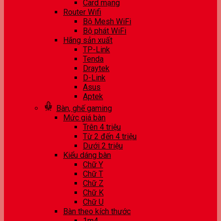
Card mạng
Router Wifi
Bộ Mesh WiFi
Bộ phát WiFi
Hãng sản xuất
TP-Link
Tenda
Draytek
D-Link
Asus
Aptek
Bàn, ghế gaming
Mức giá bàn
Trên 4 triệu
Từ 2 đến 4 triệu
Dưới 2 triệu
Kiểu dáng bàn
Chữ Y
Chữ T
Chữ Z
Chữ K
Chữ U
Bàn theo kích thước
1m4