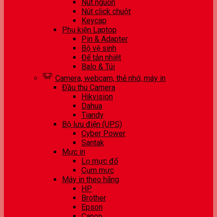
Nút nguồn
Nút click chuột
Keycap
Phụ kiện Laptop
Pin & Adapter
Bộ vệ sinh
Đế tản nhiệt
Balo & Túi
Camera, webcam, thẻ nhớ, máy in
Đầu thu Camera
Hikvision
Dahua
Tiandy
Bộ lưu điện (UPS)
Cyber Power
Santak
Mực in
Lọ mực đổ
Cụm mực
Máy in theo hãng
HP
Brother
Epson
Canon