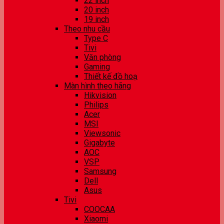
22 inch
20 inch
19 inch
Theo nhu cầu
Type C
Tivi
Văn phòng
Gaming
Thiết kế đồ hoạ
Màn hình theo hãng
Hikvision
Philips
Acer
MSI
Viewsonic
Gigabyte
AOC
VSP
Samsung
Dell
Asus
Tivi
COOCAA
Xiaomi