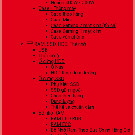
Nguồn 400W - 500W
Case - Thùng máy
Case theo hãng
Case Mini
Case Gaming 2 mặt kính (hồ cá)
Case Gaming 1 mặt kính
Case văn phòng
RAM, SSD, HDD, Thẻ nhớ
USB
Thẻ nhớ ❯
Ổ cứng HDD
Ổ Nas
HDD theo dung lượng
Ổ cứng SSD
Phụ kiện SSD
SSD gắn ngoài
Chọn theo hãng
Dung lượng
Thế hệ và chuẩn cắm
Bộ nhớ RAM
RAM LED RGB
RAM ECC
Bộ Nhớ Ram Theo Bus Chính Hãng Giá