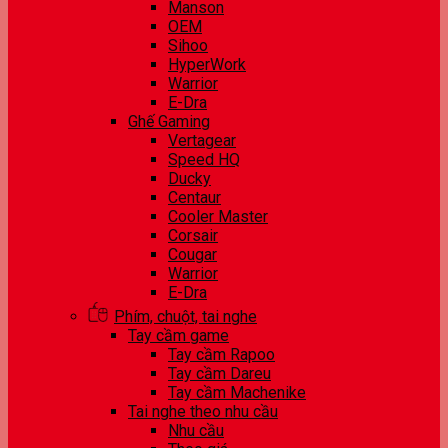
Manson
OEM
Sihoo
HyperWork
Warrior
E-Dra
Ghế Gaming
Vertagear
Speed HQ
Ducky
Centaur
Cooler Master
Corsair
Cougar
Warrior
E-Dra
Phím, chuột, tai nghe
Tay cầm game
Tay cầm Rapoo
Tay cầm Dareu
Tay cầm Machenike
Tai nghe theo nhu cầu
Nhu cầu