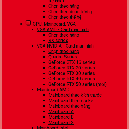
Rẻ Nhất
Chọn theo hãng
Chọn theo dung lượng
Chọn theo thế hệ
CPU, Mainboard, VGA
VGA AMD - Card màn hình
Chọn theo hãng
RX series
VGA NVIDIA - Card màn hình
Chọn theo hãng
Quadro Series
GeForce GTX 16 series
GeForce RTX 20 series
GeForce RTX 30 series
GeForce RTX 40 series
GeForce RTX 50 series (mới)
Mainboard AMD
Mainboard theo kích thước
Mainboard theo socket
Mainboard theo hãng
Mainboard A
Mainboard B
Mainboard X
Mainboard Intel