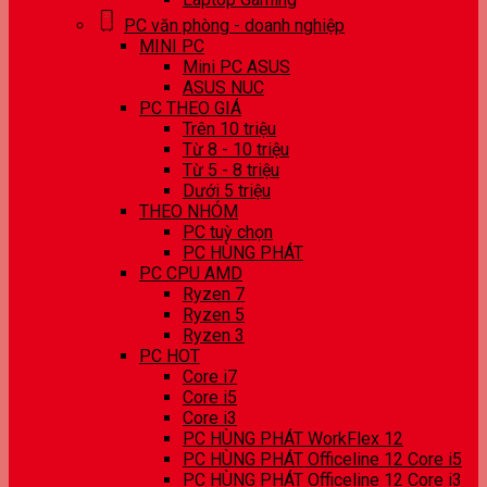
PC văn phòng - doanh nghiệp
MINI PC
Mini PC ASUS
ASUS NUC
PC THEO GIÁ
Trên 10 triệu
Từ 8 - 10 triệu
Từ 5 - 8 triệu
Dưới 5 triệu
THEO NHÓM
PC tuỳ chọn
PC HÙNG PHÁT
PC CPU AMD
Ryzen 7
Ryzen 5
Ryzen 3
PC HOT
Core i7
Core i5
Core i3
PC HÙNG PHÁT WorkFlex 12
PC HÙNG PHÁT Officeline 12 Core i5
PC HÙNG PHÁT Officeline 12 Core i3