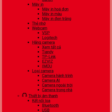
Máy in
Máy in hoá đơn
Máy in màu
Máy in đen trắng
Thẻ nhớ
Webcam
VSP
Logitech
Hãng camera
Xem tất cả
Tiandy
TP-Link
EZVIZ
IMOU
Loại camera
Camera hành trình
Camera AI
Camera ngoài trời
Camera trong nhà
Thiết bị âm thanh
Kết nối loa
Bluetooth
USB