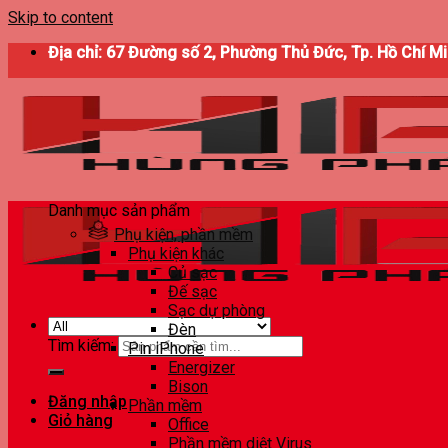
Skip to content
Địa chỉ: 67 Đường số 2, Phường Thủ Đức, Tp. Hồ Chí M
Danh mục sản phẩm
Phụ kiện, phần mềm
Phụ kiện khác
Củ sạc
Đế sạc
Sạc dự phòng
Đèn
Tìm kiếm:
Pin iPhone
Energizer
Bison
Đăng nhập
Phần mềm
Giỏ hàng
Office
Phần mềm diệt Virus