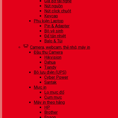
Giá đỡ tai nghe
Nút nguồn
Nút click chuột
Keycap
Phụ kiện Laptop
Pin & Adapter
Bộ vệ sinh
Đế tản nhiệt
Balo & Túi
Camera, webcam, thẻ nhớ, máy in
Đầu thu Camera
Hikvision
Dahua
Tiandy
Bộ lưu điện (UPS)
Cyber Power
Santak
Mực in
Lọ mực đổ
Cụm mực
Máy in theo hãng
HP
Brother
Epson