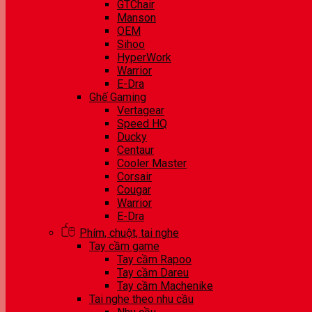
GTChair
Manson
OEM
Sihoo
HyperWork
Warrior
E-Dra
Ghế Gaming
Vertagear
Speed HQ
Ducky
Centaur
Cooler Master
Corsair
Cougar
Warrior
E-Dra
Phím, chuột, tai nghe
Tay cầm game
Tay cầm Rapoo
Tay cầm Dareu
Tay cầm Machenike
Tai nghe theo nhu cầu