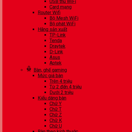
USB thu WiFi
Card mạng
Router Wifi
Bộ Mesh WiFi
Bộ phát WiFi
Hãng sản xuất
TP-Link
Tenda
Draytek
D-Link
Asus
Aptek
Bàn, ghế gaming
Mức giá bàn
Trên 4 triệu
Từ 2 đến 4 triệu
Dưới 2 triệu
Kiểu dáng bàn
Chữ Y
Chữ T
Chữ Z
Chữ K
Chữ U
Bàn theo kích thước