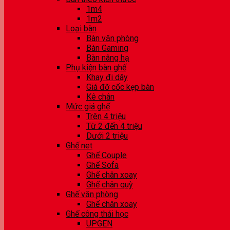
1m4
1m2
Loại bàn
Bàn văn phòng
Bàn Gaming
Bàn nâng hạ
Phụ kiện bàn ghế
Khay đi dây
Giá đỡ cốc kẹp bàn
Kê chân
Mức giá ghế
Trên 4 triệu
Từ 2 đến 4 triệu
Dưới 2 triệu
Ghế net
Ghế Couple
Ghế Sofa
Ghế chân xoay
Ghế chân quỳ
Ghế văn phòng
Ghế chân xoay
Ghế công thái học
UPGEN