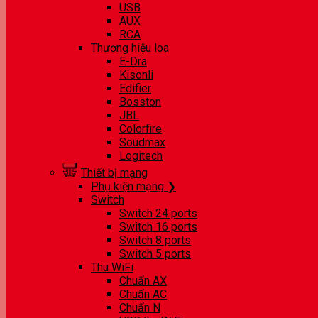
USB
AUX
RCA
Thương hiệu loa
E-Dra
Kisonli
Edifier
Bosston
JBL
Colorfire
Soudmax
Logitech
Thiết bị mạng
Phụ kiện mạng ❯
Switch
Switch 24 ports
Switch 16 ports
Switch 8 ports
Switch 5 ports
Thu WiFi
Chuẩn AX
Chuẩn AC
Chuẩn N