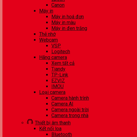
Canon
Máy in
Máy in hoá đơn
Máy in màu
Máy in đen trắng
Thẻ nhớ
Webcam
VSP
Logitech
Hãng camera
Xem tất cả
Tiandy
TP-Link
EZVIZ
IMOU
Loại camera
Camera hành trình
Camera AI
Camera ngoài trời
Camera trong nhà
Thiết bị âm thanh
Kết nối loa
Bluetooth