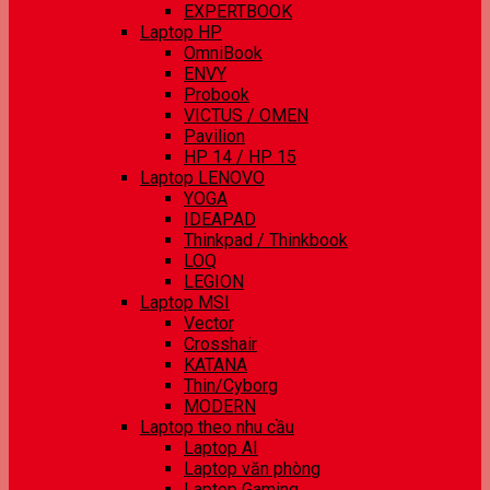
EXPERTBOOK
Laptop HP
OmniBook
ENVY
Probook
VICTUS / OMEN
Pavilion
HP 14 / HP 15
Laptop LENOVO
YOGA
IDEAPAD
Thinkpad / Thinkbook
LOQ
LEGION
Laptop MSI
Vector
Crosshair
KATANA
Thin/Cyborg
MODERN
Laptop theo nhu cầu
Laptop AI
Laptop văn phòng
Laptop Gaming