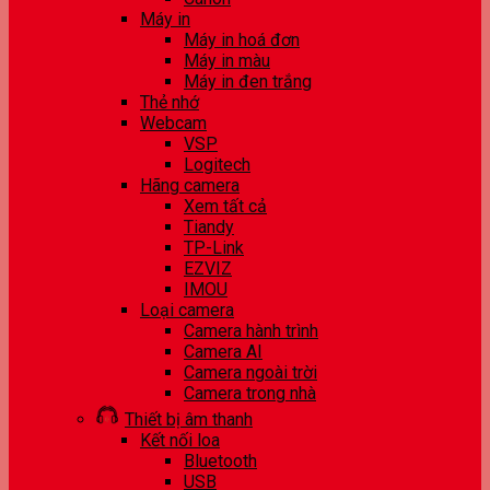
Máy in
Máy in hoá đơn
Máy in màu
Máy in đen trắng
Thẻ nhớ
Webcam
VSP
Logitech
Hãng camera
Xem tất cả
Tiandy
TP-Link
EZVIZ
IMOU
Loại camera
Camera hành trình
Camera AI
Camera ngoài trời
Camera trong nhà
Thiết bị âm thanh
Kết nối loa
Bluetooth
USB