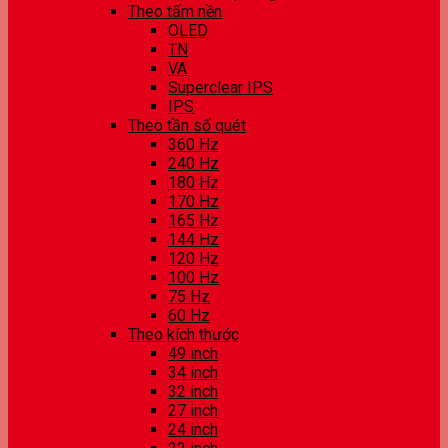
Theo tấm nền
OLED
TN
VA
Superclear IPS
IPS
Theo tần số quét
360 Hz
240 Hz
180 Hz
170 Hz
165 Hz
144 Hz
120 Hz
100 Hz
75 Hz
60 Hz
Theo kích thước
49 inch
34 inch
32 inch
27 inch
24 inch