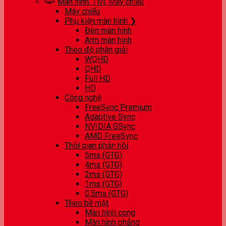
Màn hình, Tivi, Máy chiếu
Máy chiếu
Phụ kiện màn hình ❯
Đèn màn hình
Arm màn hình
Theo độ phân giải
WQHD
QHD
Full HD
HD
Công nghệ
FreeSync Premium
Adaptive Sync
NVIDIA GSync
AMD FreeSync
Thời gian phản hồi
5ms (GTG)
4ms (GTG)
2ms (GTG)
1ms (GTG)
0.5ms (GTG)
Theo bề mặt
Màn hình cong
Màn hình phẳng