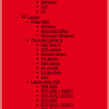
Samsung
VSP
LG
Laptop
Phần Mềm
Antivirus
Microsoft Office
Microsoft Windows
Phụ kiện Laptop ❯
Hub Type C
SSD Laptop
Adapter laptop
Pin laptop
Ram laptop
Bộ vệ sinh
Đế tản nhiệt
Balo
Laptop theo VGA
VGA AMD
RTX 3080 / 3080Ti
RTX 3070 / 3070Ti
RTX 3060
RTX 3050 / 3050Ti