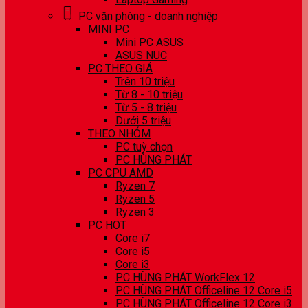
PC văn phòng - doanh nghiệp
MINI PC
Mini PC ASUS
ASUS NUC
PC THEO GIÁ
Trên 10 triệu
Từ 8 - 10 triệu
Từ 5 - 8 triệu
Dưới 5 triệu
THEO NHÓM
PC tuỳ chọn
PC HÙNG PHÁT
PC CPU AMD
Ryzen 7
Ryzen 5
Ryzen 3
PC HOT
Core i7
Core i5
Core i3
PC HÙNG PHÁT WorkFlex 12
PC HÙNG PHÁT Officeline 12 Core i5
PC HÙNG PHÁT Officeline 12 Core i3