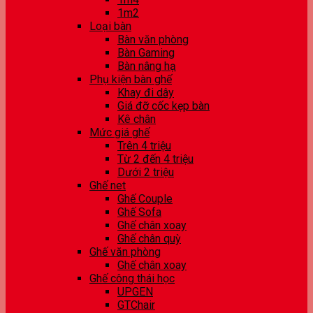
1m2
Loại bàn
Bàn văn phòng
Bàn Gaming
Bàn nâng hạ
Phụ kiện bàn ghế
Khay đi dây
Giá đỡ cốc kẹp bàn
Kê chân
Mức giá ghế
Trên 4 triệu
Từ 2 đến 4 triệu
Dưới 2 triệu
Ghế net
Ghế Couple
Ghế Sofa
Ghế chân xoay
Ghế chân quỳ
Ghế văn phòng
Ghế chân xoay
Ghế công thái học
UPGEN
GTChair