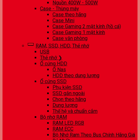
Nguồn 400W - 500W
Case - Thùng máy
Case theo hãng
Case Mini
Case Gaming 2 mặt kính (hồ cá)
Case Gaming 1 mặt kính
Case văn phòng
RAM, SSD, HDD, Thẻ nhớ
USB
Thẻ nhớ ❯
Ổ cứng HDD
Ổ Nas
HDD theo dung lượng
Ổ cứng SSD
Phụ kiện SSD
SSD gắn ngoài
Chọn theo hãng
Dung lượng
Thế hệ và chuẩn cắm
Bộ nhớ RAM
RAM LED RGB
RAM ECC
Bộ Nhớ Ram Theo Bus Chính Hãng Giá