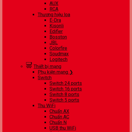
AUX
RCA
Thương hiệu loa
E-Dra
Kisonli
Edifier
Bosston
JBL
Colorfire
Soudmax
Logitech
Thiết bị mạng
Phụ kiện mạng ❯
Switch
Switch 24 ports
Switch 16 ports
Switch 8 ports
Switch 5 ports
Thu WiFi
Chuẩn AX
Chuẩn AC
Chuẩn N
USB thu WiFi