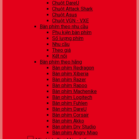
Chuột DareU
Chuột Attack Shark
Chuột Asus
Chuột VGN - VXE
Bàn phím theo nhu cầu
Phụ kiện bàn phím
Số lượng phím
Nhu cầu
Theo giá
Kết nối
Bàn phím theo hãng
Bàn phím Redragon
Bàn phím Xiberia
Bàn phím Razer
Bàn phím Rapoo
Bàn phím Machenike
Bàn phím Logitech
Bàn phím Fuhlen
Bàn phím DareU
Bàn phím Corsair
Bàn phím Akko
Bàn phím Dry Studio
Bàn phím Angry Miao