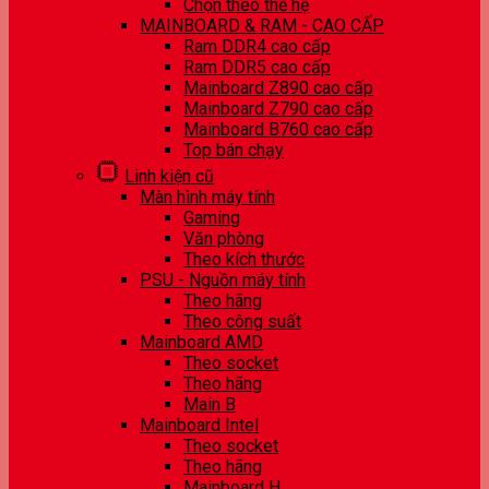
Chọn theo thế hệ
MAINBOARD & RAM - CAO CẤP
Ram DDR4 cao cấp
Ram DDR5 cao cấp
Mainboard Z890 cao cấp
Mainboard Z790 cao cấp
Mainboard B760 cao cấp
Top bán chạy
Linh kiện cũ
Màn hình máy tính
Gaming
Văn phòng
Theo kích thước
PSU - Nguồn máy tính
Theo hãng
Theo công suất
Mainboard AMD
Theo socket
Theo hãng
Main B
Mainboard Intel
Theo socket
Theo hãng
Mainboard H