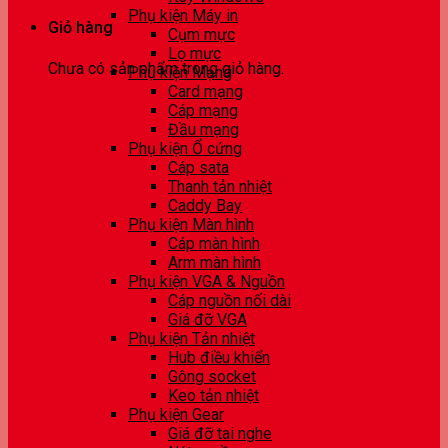
Phụ kiện Máy in
Giỏ hàng
Cụm mực
Lọ mực
Chưa có sản phẩm trong giỏ hàng.
Phụ kiện Mạng
Card mạng
Cáp mạng
Đầu mạng
Phụ kiện Ổ cứng
Cáp sata
Thanh tản nhiệt
Caddy Bay
Phụ kiện Màn hình
Cáp màn hình
Arm màn hình
Phụ kiện VGA & Nguồn
Cáp nguồn nối dài
Giá đỡ VGA
Phụ kiện Tản nhiệt
Hub điều khiển
Gông socket
Keo tản nhiệt
Phụ kiện Gear
Giá đỡ tai nghe