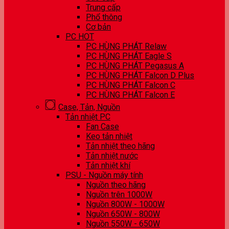
Trung cấp
Phổ thông
Cơ bản
PC HOT
PC HÙNG PHÁT Relaw
PC HÙNG PHÁT Eagle S
PC HÙNG PHÁT Pegasus A
PC HÙNG PHÁT Falcon D Plus
PC HÙNG PHÁT Falcon C
PC HÙNG PHÁT Falcon E
Case, Tản, Nguồn
Tản nhiệt PC
Fan Case
Keo tản nhiệt
Tản nhiệt theo hãng
Tản nhiệt nước
Tản nhiệt khí
PSU - Nguồn máy tính
Nguồn theo hãng
Nguồn trên 1000W
Nguồn 800W - 1000W
Nguồn 650W - 800W
Nguồn 550W - 650W