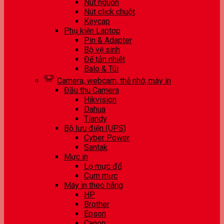
Nút nguồn
Nút click chuột
Keycap
Phụ kiện Laptop
Pin & Adapter
Bộ vệ sinh
Đế tản nhiệt
Balo & Túi
Camera, webcam, thẻ nhớ, máy in
Đầu thu Camera
Hikvision
Dahua
Tiandy
Bộ lưu điện (UPS)
Cyber Power
Santak
Mực in
Lọ mực đổ
Cụm mực
Máy in theo hãng
HP
Brother
Epson
Canon