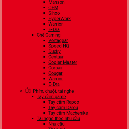
Manson
OEM
Sihoo
HyperWork
Warrior
E-Dra
Ghế Gaming
Vertagear
Speed HQ
Ducky
Centaur
Cooler Master
Corsair
Cougar
Warrior
E-Dra
Phím, chuột, tai nghe
Tay cầm game
Tay cầm Rapoo
Tay cầm Dareu
Tay cầm Machenike
Tai nghe theo nhu cầu
Nhu cầu