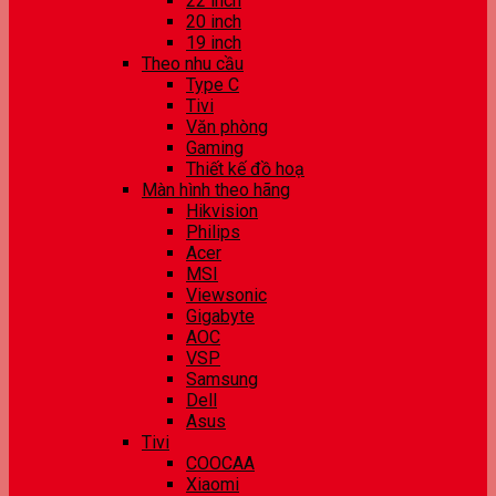
22 inch
20 inch
19 inch
Theo nhu cầu
Type C
Tivi
Văn phòng
Gaming
Thiết kế đồ hoạ
Màn hình theo hãng
Hikvision
Philips
Acer
MSI
Viewsonic
Gigabyte
AOC
VSP
Samsung
Dell
Asus
Tivi
COOCAA
Xiaomi