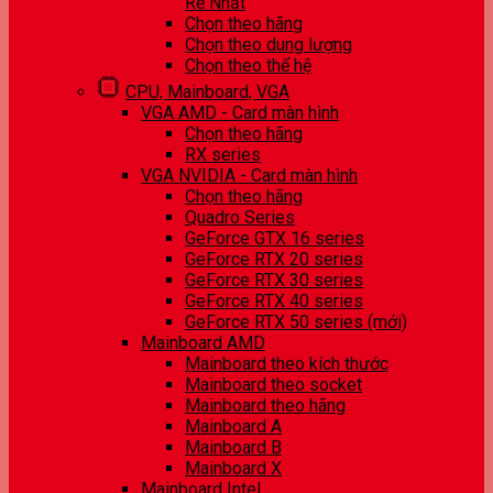
Rẻ Nhất
Chọn theo hãng
Chọn theo dung lượng
Chọn theo thế hệ
CPU, Mainboard, VGA
VGA AMD - Card màn hình
Chọn theo hãng
RX series
VGA NVIDIA - Card màn hình
Chọn theo hãng
Quadro Series
GeForce GTX 16 series
GeForce RTX 20 series
GeForce RTX 30 series
GeForce RTX 40 series
GeForce RTX 50 series (mới)
Mainboard AMD
Mainboard theo kích thước
Mainboard theo socket
Mainboard theo hãng
Mainboard A
Mainboard B
Mainboard X
Mainboard Intel