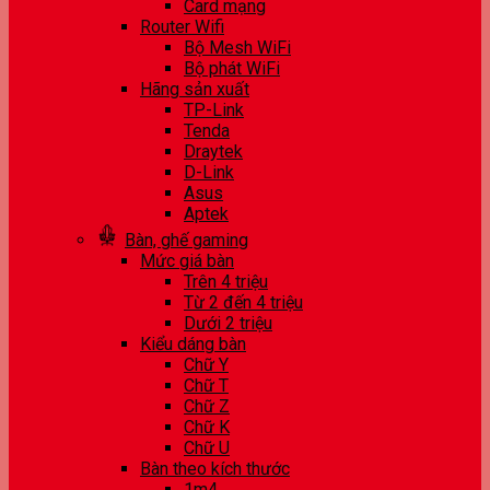
Card mạng
Router Wifi
Bộ Mesh WiFi
Bộ phát WiFi
Hãng sản xuất
TP-Link
Tenda
Draytek
D-Link
Asus
Aptek
Bàn, ghế gaming
Mức giá bàn
Trên 4 triệu
Từ 2 đến 4 triệu
Dưới 2 triệu
Kiểu dáng bàn
Chữ Y
Chữ T
Chữ Z
Chữ K
Chữ U
Bàn theo kích thước
1m4