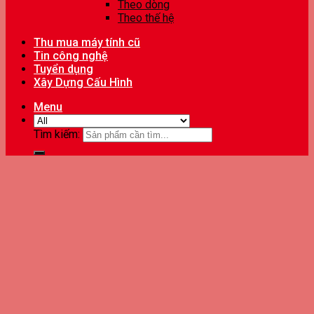
Theo dòng
Theo thế hệ
Thu mua máy tính cũ
Tin công nghệ
Tuyển dụng
Xây Dựng Cấu Hình
Menu
Tìm kiếm: