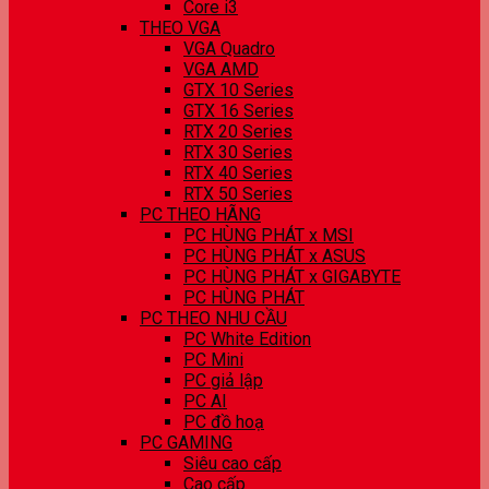
Core i3
THEO VGA
VGA Quadro
VGA AMD
GTX 10 Series
GTX 16 Series
RTX 20 Series
RTX 30 Series
RTX 40 Series
RTX 50 Series
PC THEO HÃNG
PC HÙNG PHÁT x MSI
PC HÙNG PHÁT x ASUS
PC HÙNG PHÁT x GIGABYTE
PC HÙNG PHÁT
PC THEO NHU CẦU
PC White Edition
PC Mini
PC giả lập
PC AI
PC đồ hoạ
PC GAMING
Siêu cao cấp
Cao cấp