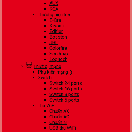
AUX
RCA
Thương hiệu loa
E-Dra
Kisonli
Edifier
Bosston
JBL
Colorfire
Soudmax
Logitech
Thiết bị mạng
Phụ kiện mạng ❯
Switch
Switch 24 ports
Switch 16 ports
Switch 8 ports
Switch 5 ports
Thu WiFi
Chuẩn AX
Chuẩn AC
Chuẩn N
USB thu WiFi