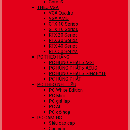
Core i3
THEO VGA
VGA Quadro
VGA AMD
GTX 10 Series
GTX 16 Series
RTX 20 Series
RTX 30 Series
RTX 40 Series
RTX 50 Series
PC THEO HÃNG
PC HÙNG PHÁT x MSI
PC HÙNG PHÁT x ASUS
PC HÙNG PHÁT x GIGABYTE
PC HÙNG PHÁT
PC THEO NHU CẦU
PC White Edition
PC Mini
PC giả lập
PC AI
PC đồ hoạ
PC GAMING
Siêu cao cấp
Cao cấp