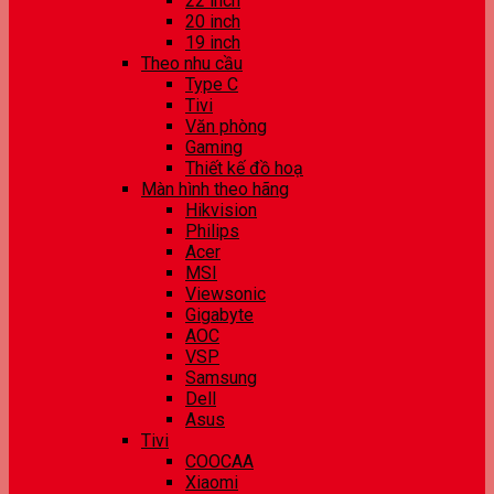
22 inch
20 inch
19 inch
Theo nhu cầu
Type C
Tivi
Văn phòng
Gaming
Thiết kế đồ hoạ
Màn hình theo hãng
Hikvision
Philips
Acer
MSI
Viewsonic
Gigabyte
AOC
VSP
Samsung
Dell
Asus
Tivi
COOCAA
Xiaomi