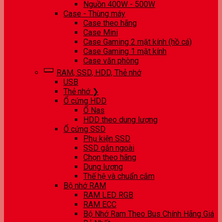
Nguồn 400W - 500W
Case - Thùng máy
Case theo hãng
Case Mini
Case Gaming 2 mặt kính (hồ cá)
Case Gaming 1 mặt kính
Case văn phòng
RAM, SSD, HDD, Thẻ nhớ
USB
Thẻ nhớ ❯
Ổ cứng HDD
Ổ Nas
HDD theo dung lượng
Ổ cứng SSD
Phụ kiện SSD
SSD gắn ngoài
Chọn theo hãng
Dung lượng
Thế hệ và chuẩn cắm
Bộ nhớ RAM
RAM LED RGB
RAM ECC
Bộ Nhớ Ram Theo Bus Chính Hãng Giá