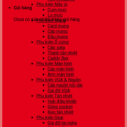
Phụ kiện Máy in
Giỏ hàng
Cụm mực
Lọ mực
Chưa có sản phẩm trong giỏ hàng.
Phụ kiện Mạng
Card mạng
Cáp mạng
Đầu mạng
Phụ kiện Ổ cứng
Cáp sata
Thanh tản nhiệt
Caddy Bay
Phụ kiện Màn hình
Cáp màn hình
Arm màn hình
Phụ kiện VGA & Nguồn
Cáp nguồn nối dài
Giá đỡ VGA
Phụ kiện Tản nhiệt
Hub điều khiển
Gông socket
Keo tản nhiệt
Phụ kiện Gear
Giá đỡ tai nghe