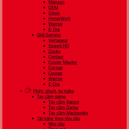
Manson
OEM
Sihoo
HyperWork
Warrior
E-Dra
Ghế Gaming
Vertagear
Speed HQ
Ducky
Centaur
Cooler Master
Corsair
Cougar
Warrior
E-Dra
Phím, chuột, tai nghe
Tay cầm game
Tay cầm Rapoo
Tay cầm Dareu
Tay cầm Machenike
Tai nghe theo nhu cầu
Nhu cầu