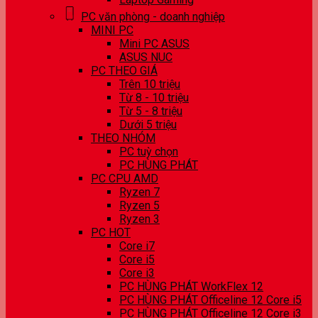
PC văn phòng - doanh nghiệp
MINI PC
Mini PC ASUS
ASUS NUC
PC THEO GIÁ
Trên 10 triệu
Từ 8 - 10 triệu
Từ 5 - 8 triệu
Dưới 5 triệu
THEO NHÓM
PC tuỳ chọn
PC HÙNG PHÁT
PC CPU AMD
Ryzen 7
Ryzen 5
Ryzen 3
PC HOT
Core i7
Core i5
Core i3
PC HÙNG PHÁT WorkFlex 12
PC HÙNG PHÁT Officeline 12 Core i5
PC HÙNG PHÁT Officeline 12 Core i3