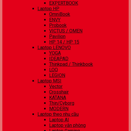
EXPERTBOOK
Laptop HP
OmniBook
ENVY
Probook
VICTUS / OMEN
Pavilion
HP 14 / HP 15
Laptop LENOVO
YOGA
IDEAPAD
Thinkpad / Thinkbook
LOQ
LEGION
Laptop MSI
Vector
Crosshair
KATANA
Thin/Cyborg
MODERN
Laptop theo nhu cầu
Laptop AI
Laptop văn phòng
Laptop Gaming