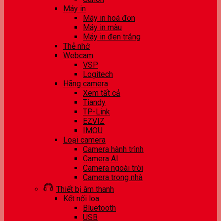
Máy in
Máy in hoá đơn
Máy in màu
Máy in đen trắng
Thẻ nhớ
Webcam
VSP
Logitech
Hãng camera
Xem tất cả
Tiandy
TP-Link
EZVIZ
IMOU
Loại camera
Camera hành trình
Camera AI
Camera ngoài trời
Camera trong nhà
Thiết bị âm thanh
Kết nối loa
Bluetooth
USB