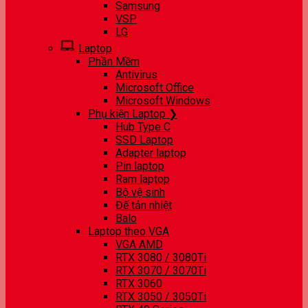
Samsung
VSP
LG
Laptop
Phần Mềm
Antivirus
Microsoft Office
Microsoft Windows
Phụ kiện Laptop ❯
Hub Type C
SSD Laptop
Adapter laptop
Pin laptop
Ram laptop
Bộ vệ sinh
Đế tản nhiệt
Balo
Laptop theo VGA
VGA AMD
RTX 3080 / 3080Ti
RTX 3070 / 3070Ti
RTX 3060
RTX 3050 / 3050Ti