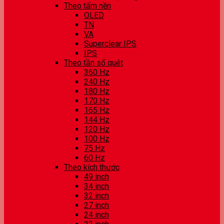
Theo tấm nền
OLED
TN
VA
Superclear IPS
IPS
Theo tần số quét
360 Hz
240 Hz
180 Hz
170 Hz
165 Hz
144 Hz
120 Hz
100 Hz
75 Hz
60 Hz
Theo kích thước
49 inch
34 inch
32 inch
27 inch
24 inch