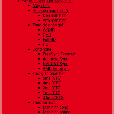
Màn hình, Tivi, Máy chiếu
Máy chiếu
Phụ kiện màn hình ❯
Đèn màn hình
Arm màn hình
Theo độ phân giải
WQHD
QHD
Full HD
HD
Công nghệ
FreeSync Premium
Adaptive Sync
NVIDIA GSync
AMD FreeSync
Thời gian phản hồi
5ms (GTG)
4ms (GTG)
2ms (GTG)
1ms (GTG)
0.5ms (GTG)
Theo bề mặt
Màn hình cong
Màn hình phẳng