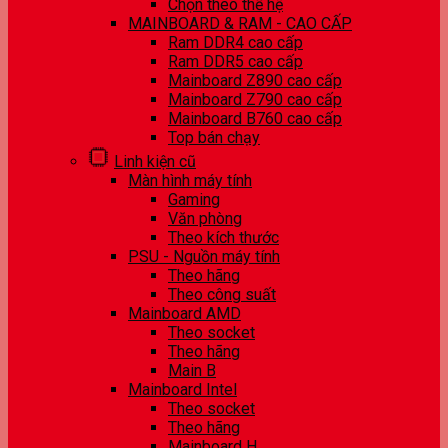
Chọn theo thế hệ
MAINBOARD & RAM - CAO CẤP
Ram DDR4 cao cấp
Ram DDR5 cao cấp
Mainboard Z890 cao cấp
Mainboard Z790 cao cấp
Mainboard B760 cao cấp
Top bán chạy
Linh kiện cũ
Màn hình máy tính
Gaming
Văn phòng
Theo kích thước
PSU - Nguồn máy tính
Theo hãng
Theo công suất
Mainboard AMD
Theo socket
Theo hãng
Main B
Mainboard Intel
Theo socket
Theo hãng
Mainboard H