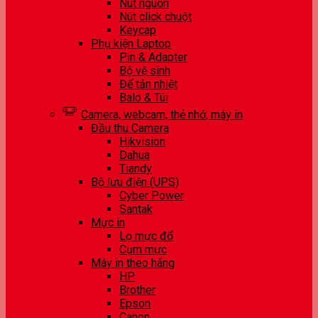
Nút nguồn
Nút click chuột
Keycap
Phụ kiện Laptop
Pin & Adapter
Bộ vệ sinh
Đế tản nhiệt
Balo & Túi
Camera, webcam, thẻ nhớ, máy in
Đầu thu Camera
Hikvision
Dahua
Tiandy
Bộ lưu điện (UPS)
Cyber Power
Santak
Mực in
Lọ mực đổ
Cụm mực
Máy in theo hãng
HP
Brother
Epson
Canon