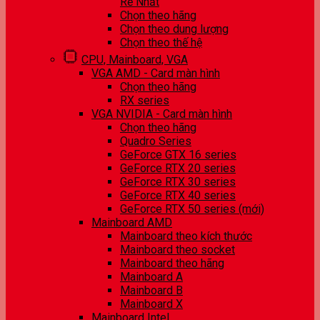
Rẻ Nhất
Chọn theo hãng
Chọn theo dung lượng
Chọn theo thế hệ
CPU, Mainboard, VGA
VGA AMD - Card màn hình
Chọn theo hãng
RX series
VGA NVIDIA - Card màn hình
Chọn theo hãng
Quadro Series
GeForce GTX 16 series
GeForce RTX 20 series
GeForce RTX 30 series
GeForce RTX 40 series
GeForce RTX 50 series (mới)
Mainboard AMD
Mainboard theo kích thước
Mainboard theo socket
Mainboard theo hãng
Mainboard A
Mainboard B
Mainboard X
Mainboard Intel