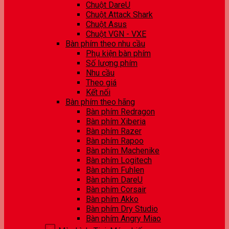
Chuột DareU
Chuột Attack Shark
Chuột Asus
Chuột VGN - VXE
Bàn phím theo nhu cầu
Phụ kiện bàn phím
Số lượng phím
Nhu cầu
Theo giá
Kết nối
Bàn phím theo hãng
Bàn phím Redragon
Bàn phím Xiberia
Bàn phím Razer
Bàn phím Rapoo
Bàn phím Machenike
Bàn phím Logitech
Bàn phím Fuhlen
Bàn phím DareU
Bàn phím Corsair
Bàn phím Akko
Bàn phím Dry Studio
Bàn phím Angry Miao