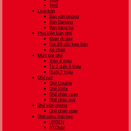
1m2
Loại bàn
Bàn văn phòng
Bàn Gaming
Bàn nâng hạ
Phụ kiện bàn ghế
Khay đi dây
Giá đỡ cốc kẹp bàn
Kê chân
Mức giá ghế
Trên 4 triệu
Từ 2 đến 4 triệu
Dưới 2 triệu
Ghế net
Ghế Couple
Ghế Sofa
Ghế chân xoay
Ghế chân quỳ
Ghế văn phòng
Ghế chân xoay
Ghế công thái học
UPGEN
GTChair