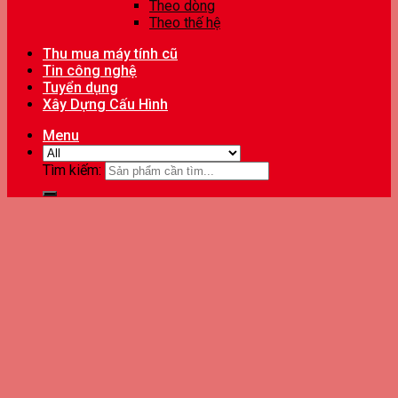
Theo dòng
Theo thế hệ
Thu mua máy tính cũ
Tin công nghệ
Tuyển dụng
Xây Dựng Cấu Hình
Menu
Tìm kiếm: