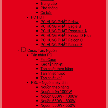
Trung cấp
Phổ thông
Cơ bản
PC HOT
PC HÙNG PHÁT Relaw
PC HÙNG PHÁT Eagle S
PC HÙNG PHÁT Pegasus A
PC HÙNG PHÁT Falcon D Plus
PC HÙNG PHÁT Falcon C
PC HÙNG PHÁT Falcon E
Case, Tản, Nguồn
Tản nhiệt PC
Fan Case
Keo tản nhiệt
Tản nhiệt theo hãng
Tản nhiệt nước
Tản nhiệt khí
PSU - Nguồn máy tính
Nguồn theo hãng
Nguồn trên 1000W
Nguồn 800W - 1000W
Nguồn 650W - 800W
Nguồn 550W - 650W