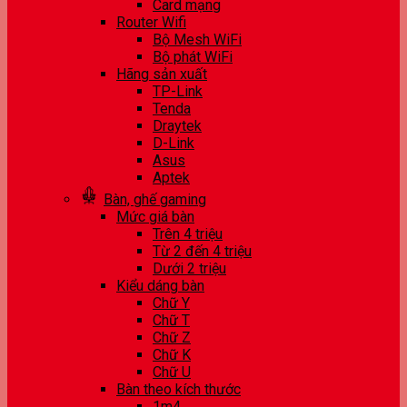
Card mạng
Router Wifi
Bộ Mesh WiFi
Bộ phát WiFi
Hãng sản xuất
TP-Link
Tenda
Draytek
D-Link
Asus
Aptek
Bàn, ghế gaming
Mức giá bàn
Trên 4 triệu
Từ 2 đến 4 triệu
Dưới 2 triệu
Kiểu dáng bàn
Chữ Y
Chữ T
Chữ Z
Chữ K
Chữ U
Bàn theo kích thước
1m4