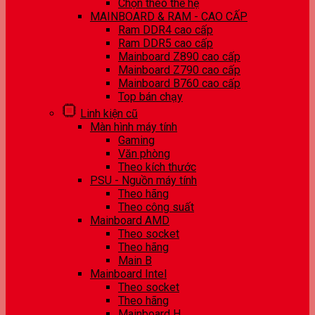
Chọn theo thế hệ
MAINBOARD & RAM - CAO CẤP
Ram DDR4 cao cấp
Ram DDR5 cao cấp
Mainboard Z890 cao cấp
Mainboard Z790 cao cấp
Mainboard B760 cao cấp
Top bán chạy
Linh kiện cũ
Màn hình máy tính
Gaming
Văn phòng
Theo kích thước
PSU - Nguồn máy tính
Theo hãng
Theo công suất
Mainboard AMD
Theo socket
Theo hãng
Main B
Mainboard Intel
Theo socket
Theo hãng
Mainboard H