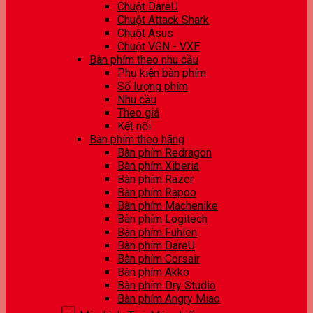
Chuột DareU
Chuột Attack Shark
Chuột Asus
Chuột VGN - VXE
Bàn phím theo nhu cầu
Phụ kiện bàn phím
Số lượng phím
Nhu cầu
Theo giá
Kết nối
Bàn phím theo hãng
Bàn phím Redragon
Bàn phím Xiberia
Bàn phím Razer
Bàn phím Rapoo
Bàn phím Machenike
Bàn phím Logitech
Bàn phím Fuhlen
Bàn phím DareU
Bàn phím Corsair
Bàn phím Akko
Bàn phím Dry Studio
Bàn phím Angry Miao