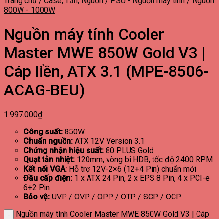
Trang chủ
/
Case, Tản, Nguồn
/
PSU - Nguồn máy tính
/
Nguồn
800W - 1000W
Nguồn máy tính Cooler
Master MWE 850W Gold V3 |
Cáp liền, ATX 3.1 (MPE-8506-
ACAG-BEU)
1.997.000
₫
Công suất:
850W
Chuẩn nguồn:
ATX 12V Version 3.1
Chứng nhận hiệu suất:
80 PLUS Gold
Quạt tản nhiệt:
120mm, vòng bi HDB, tốc độ 2400 RPM
Kết nối VGA:
Hỗ trợ 12V-2×6 (12+4 Pin) chuẩn mới
Đầu cấp điện:
1 x ATX 24 Pin, 2 x EPS 8 Pin, 4 x PCI-e
6+2 Pin
Bảo vệ:
UVP / OVP / OPP / OTP / SCP / OCP
Nguồn máy tính Cooler Master MWE 850W Gold V3 | Cáp