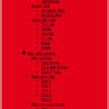
Card mạng
Router Wifi
Bộ Mesh WiFi
Bộ phát WiFi
Hãng sản xuất
TP-Link
Tenda
Draytek
D-Link
Asus
Aptek
Bàn, ghế gaming
Mức giá bàn
Trên 4 triệu
Từ 2 đến 4 triệu
Dưới 2 triệu
Kiểu dáng bàn
Chữ Y
Chữ T
Chữ Z
Chữ K
Chữ U
Bàn theo kích thước
1m4