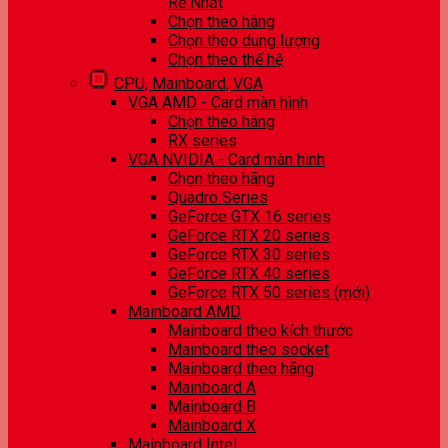
Rẻ Nhất
Chọn theo hãng
Chọn theo dung lượng
Chọn theo thế hệ
CPU, Mainboard, VGA
VGA AMD - Card màn hình
Chọn theo hãng
RX series
VGA NVIDIA - Card màn hình
Chọn theo hãng
Quadro Series
GeForce GTX 16 series
GeForce RTX 20 series
GeForce RTX 30 series
GeForce RTX 40 series
GeForce RTX 50 series (mới)
Mainboard AMD
Mainboard theo kích thước
Mainboard theo socket
Mainboard theo hãng
Mainboard A
Mainboard B
Mainboard X
Mainboard Intel