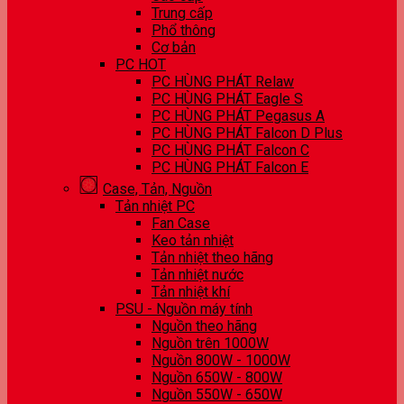
Trung cấp
Phổ thông
Cơ bản
PC HOT
PC HÙNG PHÁT Relaw
PC HÙNG PHÁT Eagle S
PC HÙNG PHÁT Pegasus A
PC HÙNG PHÁT Falcon D Plus
PC HÙNG PHÁT Falcon C
PC HÙNG PHÁT Falcon E
Case, Tản, Nguồn
Tản nhiệt PC
Fan Case
Keo tản nhiệt
Tản nhiệt theo hãng
Tản nhiệt nước
Tản nhiệt khí
PSU - Nguồn máy tính
Nguồn theo hãng
Nguồn trên 1000W
Nguồn 800W - 1000W
Nguồn 650W - 800W
Nguồn 550W - 650W