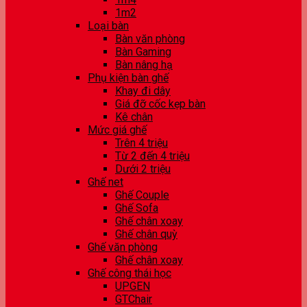
1m2
Loại bàn
Bàn văn phòng
Bàn Gaming
Bàn nâng hạ
Phụ kiện bàn ghế
Khay đi dây
Giá đỡ cốc kẹp bàn
Kê chân
Mức giá ghế
Trên 4 triệu
Từ 2 đến 4 triệu
Dưới 2 triệu
Ghế net
Ghế Couple
Ghế Sofa
Ghế chân xoay
Ghế chân quỳ
Ghế văn phòng
Ghế chân xoay
Ghế công thái học
UPGEN
GTChair