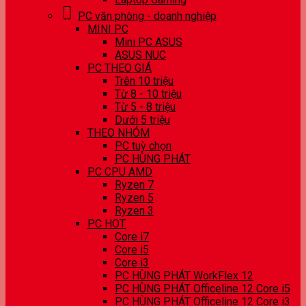
PC văn phòng - doanh nghiệp
MINI PC
Mini PC ASUS
ASUS NUC
PC THEO GIÁ
Trên 10 triệu
Từ 8 - 10 triệu
Từ 5 - 8 triệu
Dưới 5 triệu
THEO NHÓM
PC tuỳ chọn
PC HÙNG PHÁT
PC CPU AMD
Ryzen 7
Ryzen 5
Ryzen 3
PC HOT
Core i7
Core i5
Core i3
PC HÙNG PHÁT WorkFlex 12
PC HÙNG PHÁT Officeline 12 Core i5
PC HÙNG PHÁT Officeline 12 Core i3