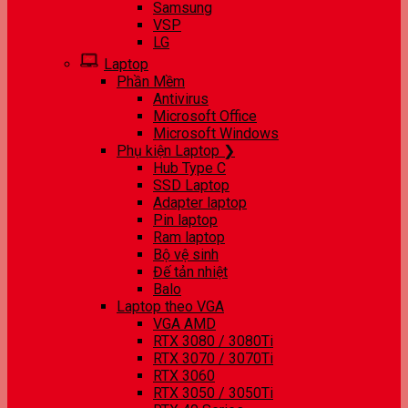
Samsung
VSP
LG
Laptop
Phần Mềm
Antivirus
Microsoft Office
Microsoft Windows
Phụ kiện Laptop ❯
Hub Type C
SSD Laptop
Adapter laptop
Pin laptop
Ram laptop
Bộ vệ sinh
Đế tản nhiệt
Balo
Laptop theo VGA
VGA AMD
RTX 3080 / 3080Ti
RTX 3070 / 3070Ti
RTX 3060
RTX 3050 / 3050Ti