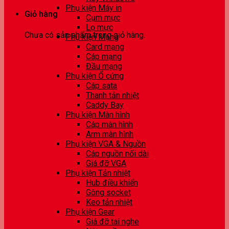
Phụ kiện Máy in
Giỏ hàng
Cụm mực
Lọ mực
Chưa có sản phẩm trong giỏ hàng.
Phụ kiện Mạng
Card mạng
Cáp mạng
Đầu mạng
Phụ kiện Ổ cứng
Cáp sata
Thanh tản nhiệt
Caddy Bay
Phụ kiện Màn hình
Cáp màn hình
Arm màn hình
Phụ kiện VGA & Nguồn
Cáp nguồn nối dài
Giá đỡ VGA
Phụ kiện Tản nhiệt
Hub điều khiển
Gông socket
Keo tản nhiệt
Phụ kiện Gear
Giá đỡ tai nghe