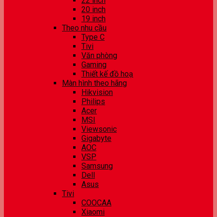
22 inch
20 inch
19 inch
Theo nhu cầu
Type C
Tivi
Văn phòng
Gaming
Thiết kế đồ hoạ
Màn hình theo hãng
Hikvision
Philips
Acer
MSI
Viewsonic
Gigabyte
AOC
VSP
Samsung
Dell
Asus
Tivi
COOCAA
Xiaomi