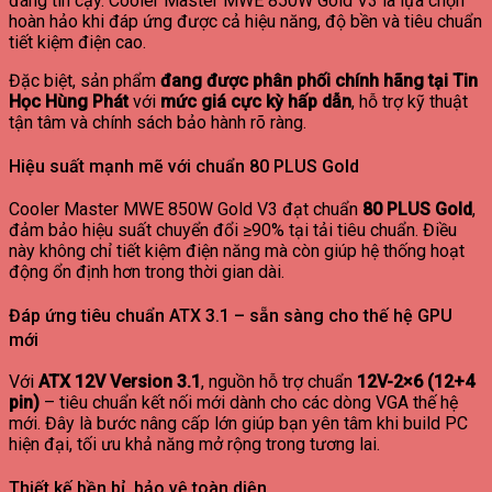
đáng tin cậy. Cooler Master MWE 850W Gold V3 là lựa chọn
hoàn hảo khi đáp ứng được cả hiệu năng, độ bền và tiêu chuẩn
tiết kiệm điện cao.
Đặc biệt, sản phẩm
đang được phân phối chính hãng tại Tin
Học Hùng Phát
với
mức giá cực kỳ hấp dẫn
, hỗ trợ kỹ thuật
tận tâm và chính sách bảo hành rõ ràng.
Hiệu suất mạnh mẽ với chuẩn 80 PLUS Gold
Cooler Master MWE 850W Gold V3 đạt chuẩn
80 PLUS Gold
,
đảm bảo hiệu suất chuyển đổi ≥90% tại tải tiêu chuẩn. Điều
này không chỉ tiết kiệm điện năng mà còn giúp hệ thống hoạt
động ổn định hơn trong thời gian dài.
Đáp ứng tiêu chuẩn ATX 3.1 – sẵn sàng cho thế hệ GPU
mới
Với
ATX 12V Version 3.1
, nguồn hỗ trợ chuẩn
12V-2×6 (12+4
pin)
– tiêu chuẩn kết nối mới dành cho các dòng VGA thế hệ
mới. Đây là bước nâng cấp lớn giúp bạn yên tâm khi build PC
hiện đại, tối ưu khả năng mở rộng trong tương lai.
Thiết kế bền bỉ, bảo vệ toàn diện