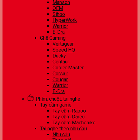
Manson
OEM
Sihoo
HyperWork
Warrior
E-Dra
Ghế Gaming
Vertagear
Speed HQ
Ducky
Centaur
Cooler Master
Corsair
Cougar
Warrior
E-Dra
Phím, chuột, tai nghe
Tay cầm game
Tay cầm Rapoo
Tay cầm Dareu
Tay cầm Machenike
Tai nghe theo nhu cầu
Nhu cầu