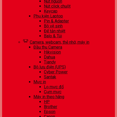
Nút nguồn
Nút click chuột
Keycap
Phụ kiện Laptop
Pin & Adapter
Bộ vệ sinh
Đế tản nhiệt
Balo & Túi
Camera, webcam, thẻ nhớ, máy in
Đầu thu Camera
Hikvision
Dahua
Tiandy
Bộ lưu điện (UPS)
Cyber Power
Santak
Mực in
Lọ mực đổ
Cụm mực
Máy in theo hãng
HP
Brother
Epson
Canon