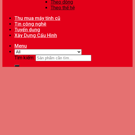
Theo dòng
Theo thế hệ
Thu mua máy tính cũ
Tin công nghệ
Tuyển dụng
Xây Dựng Cấu Hình
Menu
Tìm kiếm: