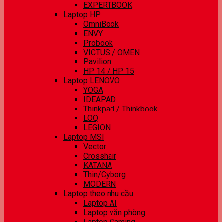
EXPERTBOOK
Laptop HP
OmniBook
ENVY
Probook
VICTUS / OMEN
Pavilion
HP 14 / HP 15
Laptop LENOVO
YOGA
IDEAPAD
Thinkpad / Thinkbook
LOQ
LEGION
Laptop MSI
Vector
Crosshair
KATANA
Thin/Cyborg
MODERN
Laptop theo nhu cầu
Laptop AI
Laptop văn phòng
Laptop Gaming