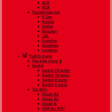
AUX
RCA
Thương hiệu loa
E-Dra
Kisonli
Edifier
Bosston
JBL
Colorfire
Soudmax
Logitech
Thiết bị mạng
Phụ kiện mạng ❯
Switch
Switch 24 ports
Switch 16 ports
Switch 8 ports
Switch 5 ports
Thu WiFi
Chuẩn AX
Chuẩn AC
Chuẩn N
USB thu WiFi