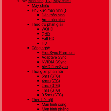
Màn hình, Tivi, Máy chiếu
Máy chiếu
Phụ kiện màn hình ❯
Đèn màn hình
Arm màn hình
Theo độ phân giải
WQHD
QHD
Full HD
HD
Công nghệ
FreeSync Premium
Adaptive Sync
NVIDIA GSync
AMD FreeSync
Thời gian phản hồi
5ms (GTG)
4ms (GTG)
2ms (GTG)
1ms (GTG)
0.5ms (GTG)
Theo bề mặt
Màn hình cong
Màn hình phẳng