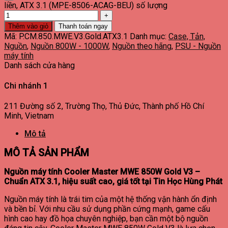
liền, ATX 3.1 (MPE-8506-ACAG-BEU) số lượng
Thêm vào giỏ
Thanh toán ngay
Mã:
P.CM.850.MWE.V3.Gold.ATX3.1
Danh mục:
Case, Tản,
Nguồn
,
Nguồn 800W - 1000W
,
Nguồn theo hãng
,
PSU - Nguồn
máy tính
Danh sách cửa hàng
Chi nhánh 1
211 Đường số 2, Trường Thọ, Thủ Đức, Thành phố Hồ Chí
Minh, Vietnam
Mô tả
MÔ TẢ SẢN PHẨM
Nguồn máy tính Cooler Master MWE 850W Gold V3 –
Chuẩn ATX 3.1, hiệu suất cao, giá tốt tại Tin Học Hùng Phát
Nguồn máy tính là trái tim của một hệ thống vận hành ổn định
và bền bỉ. Với nhu cầu sử dụng phần cứng mạnh, game cấu
hình cao hay đồ họa chuyên nghiệp, bạn cần một bộ nguồn