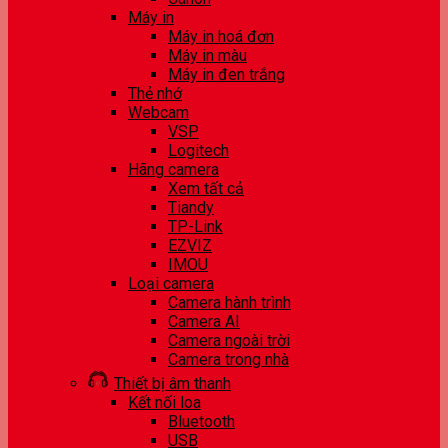
Máy in
Máy in hoá đơn
Máy in màu
Máy in đen trắng
Thẻ nhớ
Webcam
VSP
Logitech
Hãng camera
Xem tất cả
Tiandy
TP-Link
EZVIZ
IMOU
Loại camera
Camera hành trình
Camera AI
Camera ngoài trời
Camera trong nhà
Thiết bị âm thanh
Kết nối loa
Bluetooth
USB