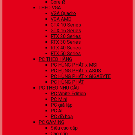
Core i3
THEO VGA
VGA Quadro
VGA AMD
GTX 10 Series
GTX 16 Series
RTX 20 Series
RTX 30 Series
RTX 40 Series
RTX 50 Series
PC THEO HÃNG
PC HÙNG PHÁT x MSI
PC HÙNG PHÁT x ASUS
PC HÙNG PHÁT x GIGABYTE
PC HÙNG PHÁT
PC THEO NHU CẦU
PC White Edition
PC Mini
PC giả lập
PC AI
PC đồ hoạ
PC GAMING
Siêu cao cấp
Cao cấp