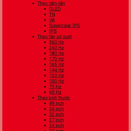
Theo tấm nền
OLED
TN
VA
Superclear IPS
IPS
Theo tần số quét
360 Hz
240 Hz
180 Hz
170 Hz
165 Hz
144 Hz
120 Hz
100 Hz
75 Hz
60 Hz
Theo kích thước
49 inch
34 inch
32 inch
27 inch
24 inch