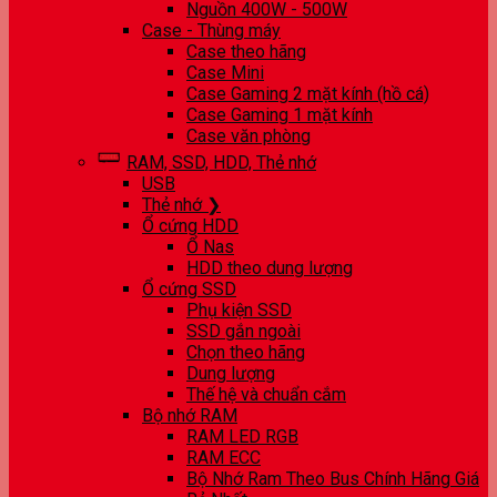
Nguồn 400W - 500W
Case - Thùng máy
Case theo hãng
Case Mini
Case Gaming 2 mặt kính (hồ cá)
Case Gaming 1 mặt kính
Case văn phòng
RAM, SSD, HDD, Thẻ nhớ
USB
Thẻ nhớ ❯
Ổ cứng HDD
Ổ Nas
HDD theo dung lượng
Ổ cứng SSD
Phụ kiện SSD
SSD gắn ngoài
Chọn theo hãng
Dung lượng
Thế hệ và chuẩn cắm
Bộ nhớ RAM
RAM LED RGB
RAM ECC
Bộ Nhớ Ram Theo Bus Chính Hãng Giá