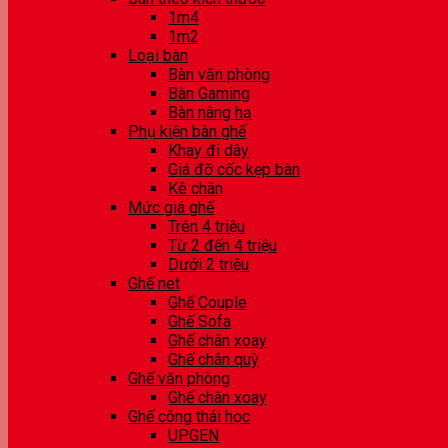
1m4
1m2
Loại bàn
Bàn văn phòng
Bàn Gaming
Bàn nâng hạ
Phụ kiện bàn ghế
Khay đi dây
Giá đỡ cốc kẹp bàn
Kê chân
Mức giá ghế
Trên 4 triệu
Từ 2 đến 4 triệu
Dưới 2 triệu
Ghế net
Ghế Couple
Ghế Sofa
Ghế chân xoay
Ghế chân quỳ
Ghế văn phòng
Ghế chân xoay
Ghế công thái học
UPGEN