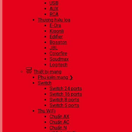
USB
AUX
RCA
Thương hiệu loa
E-Dra
Kisonli
Edifier
Bosston
JBL
Colorfire
Soudmax
Logitech
Thiết bị mạng
Phụ kiện mạng ❯
Switch
Switch 24 ports
Switch 16 ports
Switch 8 ports
Switch 5 ports
Thu WiFi
Chuẩn AX
Chuẩn AC
Chuẩn N