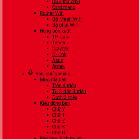
USB thu WiFi
Card mạng
Router Wifi
Bộ Mesh WiFi
Bộ phát WiFi
Hãng sản xuất
TP-Link
Tenda
Draytek
D-Link
Asus
Aptek
Bàn, ghế gaming
Mức giá bàn
Trên 4 triệu
Từ 2 đến 4 triệu
Dưới 2 triệu
Kiểu dáng bàn
Chữ Y
Chữ T
Chữ Z
Chữ K
Chữ U
Bàn theo kích thước