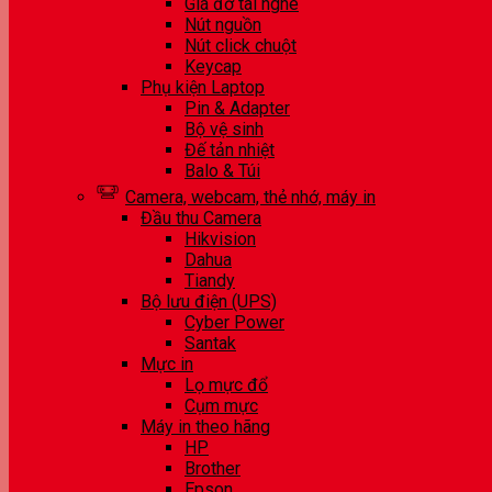
Giá đỡ tai nghe
Nút nguồn
Nút click chuột
Keycap
Phụ kiện Laptop
Pin & Adapter
Bộ vệ sinh
Đế tản nhiệt
Balo & Túi
Camera, webcam, thẻ nhớ, máy in
Đầu thu Camera
Hikvision
Dahua
Tiandy
Bộ lưu điện (UPS)
Cyber Power
Santak
Mực in
Lọ mực đổ
Cụm mực
Máy in theo hãng
HP
Brother
Epson