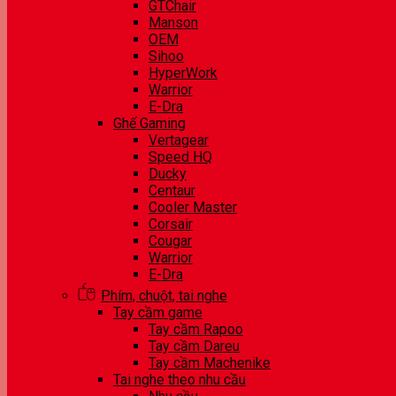
GTChair
Manson
OEM
Sihoo
HyperWork
Warrior
E-Dra
Ghế Gaming
Vertagear
Speed HQ
Ducky
Centaur
Cooler Master
Corsair
Cougar
Warrior
E-Dra
Phím, chuột, tai nghe
Tay cầm game
Tay cầm Rapoo
Tay cầm Dareu
Tay cầm Machenike
Tai nghe theo nhu cầu