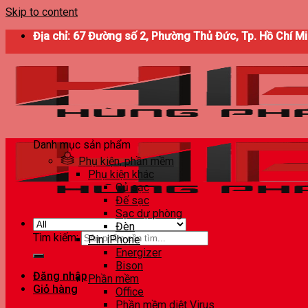
Skip to content
Địa chỉ: 67 Đường số 2, Phường Thủ Đức, Tp. Hồ Chí M
Danh mục sản phẩm
Phụ kiện, phần mềm
Phụ kiện khác
Củ sạc
Đế sạc
Sạc dự phòng
Đèn
Tìm kiếm:
Pin iPhone
Energizer
Bison
Đăng nhập
Phần mềm
Giỏ hàng
Office
Phần mềm diệt Virus