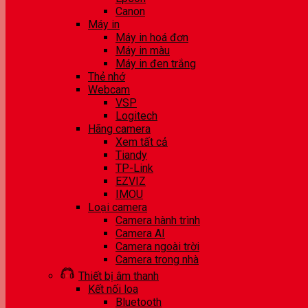
Canon
Máy in
Máy in hoá đơn
Máy in màu
Máy in đen trắng
Thẻ nhớ
Webcam
VSP
Logitech
Hãng camera
Xem tất cả
Tiandy
TP-Link
EZVIZ
IMOU
Loại camera
Camera hành trình
Camera AI
Camera ngoài trời
Camera trong nhà
Thiết bị âm thanh
Kết nối loa
Bluetooth