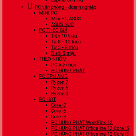
PC văn phòng - doanh nghiệp
MINI PC
Mini PC ASUS
ASUS NUC
PC THEO GIÁ
Trên 10 triệu
Từ 8 - 10 triệu
Từ 5 - 8 triệu
Dưới 5 triệu
THEO NHÓM
PC tuỳ chọn
PC HÙNG PHÁT
PC CPU AMD
Ryzen 7
Ryzen 5
Ryzen 3
PC HOT
Core i7
Core i5
Core i3
PC HÙNG PHÁT WorkFlex 12
PC HÙNG PHÁT Officeline 12 Core i5
PC HÙNG PHÁT Officeline 12 Core i3