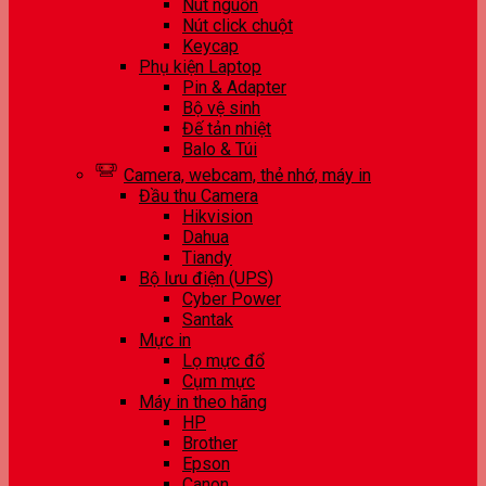
Nút nguồn
Nút click chuột
Keycap
Phụ kiện Laptop
Pin & Adapter
Bộ vệ sinh
Đế tản nhiệt
Balo & Túi
Camera, webcam, thẻ nhớ, máy in
Đầu thu Camera
Hikvision
Dahua
Tiandy
Bộ lưu điện (UPS)
Cyber Power
Santak
Mực in
Lọ mực đổ
Cụm mực
Máy in theo hãng
HP
Brother
Epson
Canon