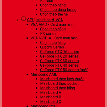
Rẻ Nhất
Chọn theo hãng
Chọn theo dung lượng
Chọn theo thế hệ
CPU, Mainboard, VGA
VGA AMD - Card màn hình
Chọn theo hãng
RX series
VGA NVIDIA - Card màn hình
Chọn theo hãng
Quadro Series
GeForce GTX 16 series
GeForce RTX 20 series
GeForce RTX 30 series
GeForce RTX 40 series
GeForce RTX 50 series (mới)
Mainboard AMD
Mainboard theo kích thước
Mainboard theo socket
Mainboard theo hãng
Mainboard A
Mainboard B
Mainboard X
Mainboard Intel