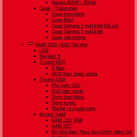
Nguồn 400W - 500W
Case - Thùng máy
Case theo hãng
Case Mini
Case Gaming 2 mặt kính (hồ cá)
Case Gaming 1 mặt kính
Case văn phòng
RAM, SSD, HDD, Thẻ nhớ
USB
Thẻ nhớ ❯
Ổ cứng HDD
Ổ Nas
HDD theo dung lượng
Ổ cứng SSD
Phụ kiện SSD
SSD gắn ngoài
Chọn theo hãng
Dung lượng
Thế hệ và chuẩn cắm
Bộ nhớ RAM
RAM LED RGB
RAM ECC
Bộ Nhớ Ram Theo Bus Chính Hãng Giá