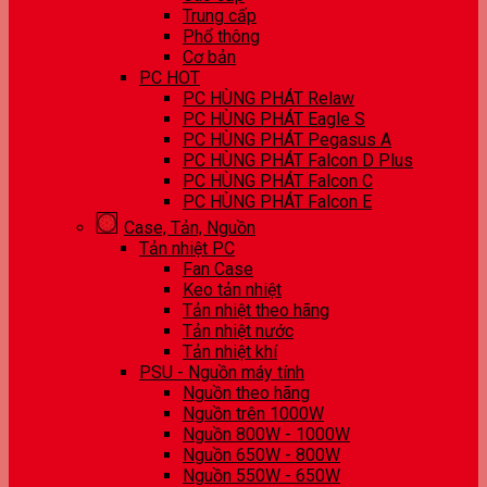
Trung cấp
Phổ thông
Cơ bản
PC HOT
PC HÙNG PHÁT Relaw
PC HÙNG PHÁT Eagle S
PC HÙNG PHÁT Pegasus A
PC HÙNG PHÁT Falcon D Plus
PC HÙNG PHÁT Falcon C
PC HÙNG PHÁT Falcon E
Case, Tản, Nguồn
Tản nhiệt PC
Fan Case
Keo tản nhiệt
Tản nhiệt theo hãng
Tản nhiệt nước
Tản nhiệt khí
PSU - Nguồn máy tính
Nguồn theo hãng
Nguồn trên 1000W
Nguồn 800W - 1000W
Nguồn 650W - 800W
Nguồn 550W - 650W