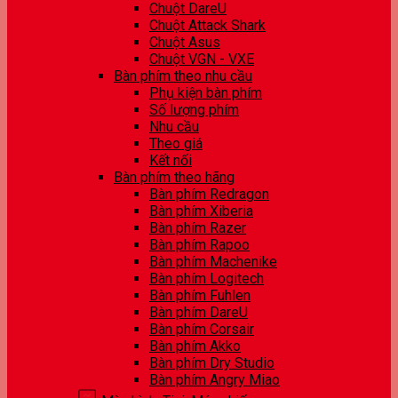
Chuột DareU
Chuột Attack Shark
Chuột Asus
Chuột VGN - VXE
Bàn phím theo nhu cầu
Phụ kiện bàn phím
Số lượng phím
Nhu cầu
Theo giá
Kết nối
Bàn phím theo hãng
Bàn phím Redragon
Bàn phím Xiberia
Bàn phím Razer
Bàn phím Rapoo
Bàn phím Machenike
Bàn phím Logitech
Bàn phím Fuhlen
Bàn phím DareU
Bàn phím Corsair
Bàn phím Akko
Bàn phím Dry Studio
Bàn phím Angry Miao