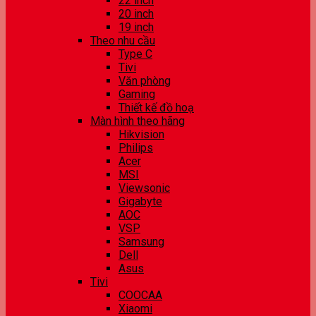
22 inch
20 inch
19 inch
Theo nhu cầu
Type C
Tivi
Văn phòng
Gaming
Thiết kế đồ hoạ
Màn hình theo hãng
Hikvision
Philips
Acer
MSI
Viewsonic
Gigabyte
AOC
VSP
Samsung
Dell
Asus
Tivi
COOCAA
Xiaomi