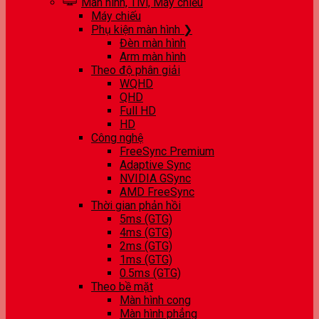
Màn hình, Tivi, Máy chiếu
Máy chiếu
Phụ kiện màn hình ❯
Đèn màn hình
Arm màn hình
Theo độ phân giải
WQHD
QHD
Full HD
HD
Công nghệ
FreeSync Premium
Adaptive Sync
NVIDIA GSync
AMD FreeSync
Thời gian phản hồi
5ms (GTG)
4ms (GTG)
2ms (GTG)
1ms (GTG)
0.5ms (GTG)
Theo bề mặt
Màn hình cong
Màn hình phẳng