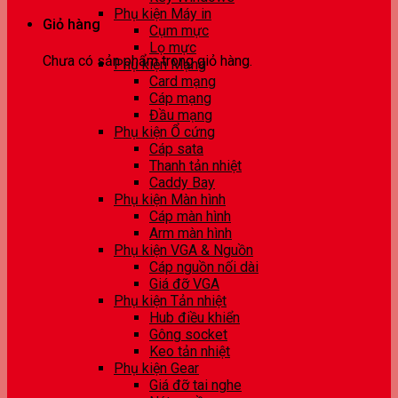
Phụ kiện Máy in
Giỏ hàng
Cụm mực
Lọ mực
Chưa có sản phẩm trong giỏ hàng.
Phụ kiện Mạng
Card mạng
Cáp mạng
Đầu mạng
Phụ kiện Ổ cứng
Cáp sata
Thanh tản nhiệt
Caddy Bay
Phụ kiện Màn hình
Cáp màn hình
Arm màn hình
Phụ kiện VGA & Nguồn
Cáp nguồn nối dài
Giá đỡ VGA
Phụ kiện Tản nhiệt
Hub điều khiển
Gông socket
Keo tản nhiệt
Phụ kiện Gear
Giá đỡ tai nghe