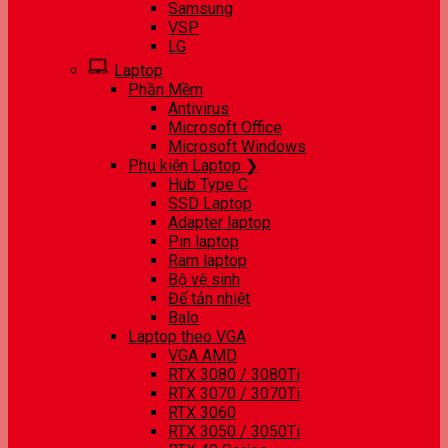
Samsung
VSP
LG
Laptop
Phần Mềm
Antivirus
Microsoft Office
Microsoft Windows
Phụ kiện Laptop ❯
Hub Type C
SSD Laptop
Adapter laptop
Pin laptop
Ram laptop
Bộ vệ sinh
Đế tản nhiệt
Balo
Laptop theo VGA
VGA AMD
RTX 3080 / 3080Ti
RTX 3070 / 3070Ti
RTX 3060
RTX 3050 / 3050Ti