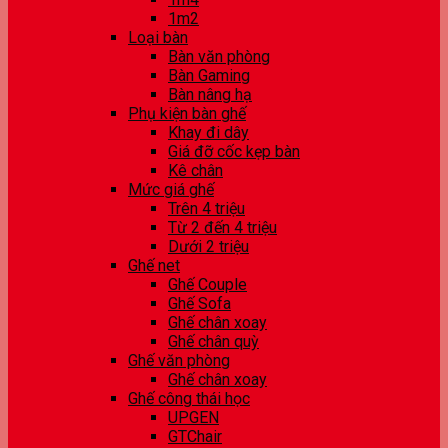
1m2
Loại bàn
Bàn văn phòng
Bàn Gaming
Bàn nâng hạ
Phụ kiện bàn ghế
Khay đi dây
Giá đỡ cốc kẹp bàn
Kê chân
Mức giá ghế
Trên 4 triệu
Từ 2 đến 4 triệu
Dưới 2 triệu
Ghế net
Ghế Couple
Ghế Sofa
Ghế chân xoay
Ghế chân quỳ
Ghế văn phòng
Ghế chân xoay
Ghế công thái học
UPGEN
GTChair