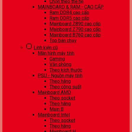
Chọn theo thế hệ
MAINBOARD & RAM - CAO CẤP
Ram DDR4 cao cấp
Ram DDR5 cao cấp
Mainboard Z890 cao cấp
Mainboard Z790 cao cấp
Mainboard B760 cao cấp
Top bán chạy
Linh kiện cũ
Màn hình máy tính
Gaming
Văn phòng
Theo kích thước
PSU - Nguồn máy tính
Theo hãng
Theo công suất
Mainboard AMD
Theo socket
Theo hãng
Main B
Mainboard Intel
Theo socket
Theo hãng
Mainboard H