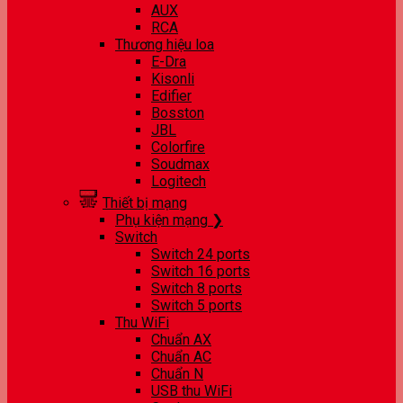
AUX
RCA
Thương hiệu loa
E-Dra
Kisonli
Edifier
Bosston
JBL
Colorfire
Soudmax
Logitech
Thiết bị mạng
Phụ kiện mạng ❯
Switch
Switch 24 ports
Switch 16 ports
Switch 8 ports
Switch 5 ports
Thu WiFi
Chuẩn AX
Chuẩn AC
Chuẩn N
USB thu WiFi