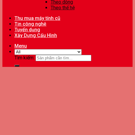
Theo dòng
Theo thế hệ
Thu mua máy tính cũ
Tin công nghệ
Tuyển dụng
Xây Dựng Cấu Hình
Menu
Tìm kiếm: