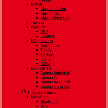
Máy in
Máy in hoá đơn
Máy in màu
Máy in đen trắng
Thẻ nhớ
Webcam
VSP
Logitech
Hãng camera
Xem tất cả
Tiandy
TP-Link
EZVIZ
IMOU
Loại camera
Camera hành trình
Camera AI
Camera ngoài trời
Camera trong nhà
Thiết bị âm thanh
Kết nối loa
Bluetooth
USB