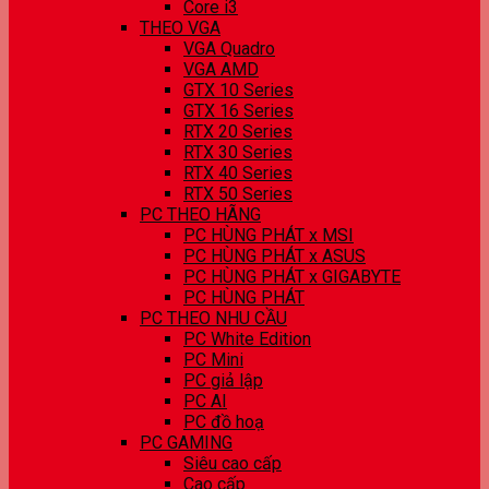
Core i3
THEO VGA
VGA Quadro
VGA AMD
GTX 10 Series
GTX 16 Series
RTX 20 Series
RTX 30 Series
RTX 40 Series
RTX 50 Series
PC THEO HÃNG
PC HÙNG PHÁT x MSI
PC HÙNG PHÁT x ASUS
PC HÙNG PHÁT x GIGABYTE
PC HÙNG PHÁT
PC THEO NHU CẦU
PC White Edition
PC Mini
PC giả lập
PC AI
PC đồ hoạ
PC GAMING
Siêu cao cấp
Cao cấp