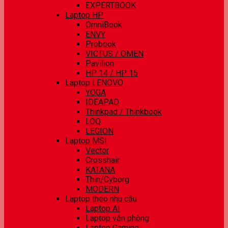
EXPERTBOOK
Laptop HP
OmniBook
ENVY
Probook
VICTUS / OMEN
Pavilion
HP 14 / HP 15
Laptop LENOVO
YOGA
IDEAPAD
Thinkpad / Thinkbook
LOQ
LEGION
Laptop MSI
Vector
Crosshair
KATANA
Thin/Cyborg
MODERN
Laptop theo nhu cầu
Laptop AI
Laptop văn phòng
Laptop Gaming