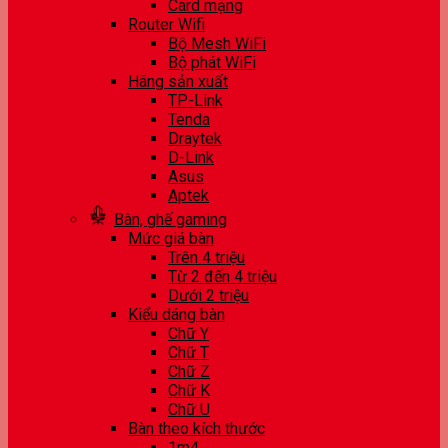
Card mạng
Router Wifi
Bộ Mesh WiFi
Bộ phát WiFi
Hãng sản xuất
TP-Link
Tenda
Draytek
D-Link
Asus
Aptek
Bàn, ghế gaming
Mức giá bàn
Trên 4 triệu
Từ 2 đến 4 triệu
Dưới 2 triệu
Kiểu dáng bàn
Chữ Y
Chữ T
Chữ Z
Chữ K
Chữ U
Bàn theo kích thước
1m4