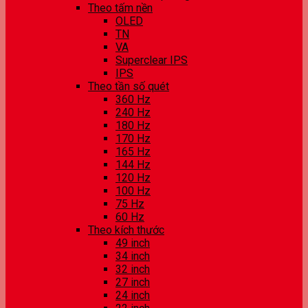
Theo tấm nền
OLED
TN
VA
Superclear IPS
IPS
Theo tần số quét
360 Hz
240 Hz
180 Hz
170 Hz
165 Hz
144 Hz
120 Hz
100 Hz
75 Hz
60 Hz
Theo kích thước
49 inch
34 inch
32 inch
27 inch
24 inch