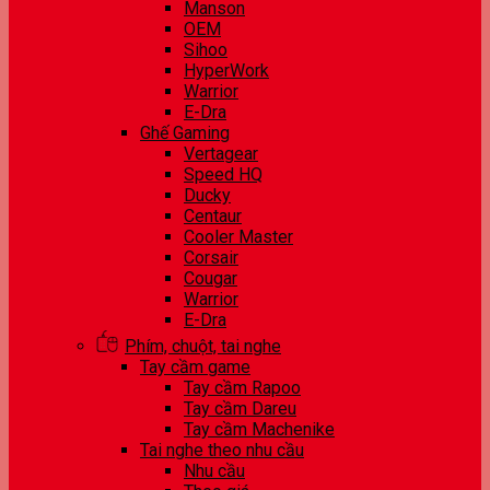
Manson
OEM
Sihoo
HyperWork
Warrior
E-Dra
Ghế Gaming
Vertagear
Speed HQ
Ducky
Centaur
Cooler Master
Corsair
Cougar
Warrior
E-Dra
Phím, chuột, tai nghe
Tay cầm game
Tay cầm Rapoo
Tay cầm Dareu
Tay cầm Machenike
Tai nghe theo nhu cầu
Nhu cầu